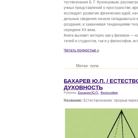
тествознания Б. Г. Кузнецовым, рассмат
учных представлений о пространстве, вр
исследует развитие физических идей, начин
дельные сведения начали складываться в
роздания, и заканчивая тенденциями те
середине XX века.
Книга вызовет интерес как у физиков — н
телей и студентов, так и у философов, ис
Читать полностью »
Метки: none
БАХАРЕВ Ю.П. / ЕСТЕСТ
ДУХОВНОСТЬ
Рубрика:
Бахарев Ю.П.
,
Философия
Название:
Естествознание: прорыв через