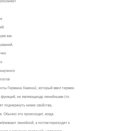
дополняет
их
ий.
уки как
ований,
ычно
но
 научного
ьтатов
боты Германа Хакена1, который ввел термин
ля функций, не являющихдр линейными (то
ят подчеркнуть некие свойства,
 Обычно это происходит, когда
иближают линейной, а потом переходят к