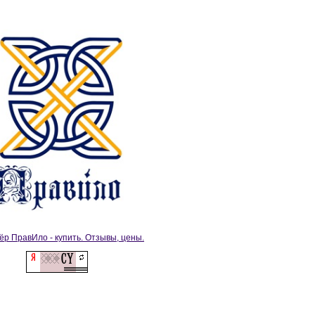
ёр ПравИло - купить. Отзывы, цены.