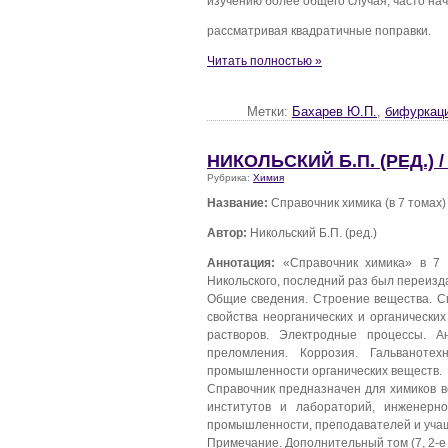
изучению более общего случая, часто на
рассматривая квадратичные поправки.
Читать полностью »
Метки:
Бахарев Ю.П.
,
бифуркац
НИКОЛЬСКИЙ Б.П. (РЕД.) 
Рубрика:
Химия
Название:
Справочник химика (в 7 томах)
Автор:
Никольский Б.П. (ред.)
Аннотация:
«Справочник химика» в 7 
Никольского, последний раз был переизда
Общие сведения. Строение вещества. С
свойства неорганических и органически
растворов. Электродные процессы. А
преломления. Коррозия. Гальваноте
промышленности органических веществ.
Справочник предназначен для химиков в
институтов и лабораторий, инженерно
промышленности, преподавателей и учащ
Примечание. Дополнительный том (7, 2-е и