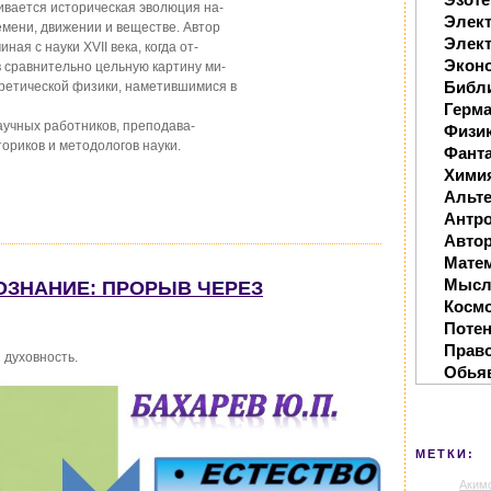
ривается историческая эволюция на-
Элек
емени, движении и веществе. Автор
Элект
ая с науки XVII века, когда от-
Экон
 сравнительно цельную картину ми-
Библ
оретической физики, наметившимися в
Герм
аучных работников, преподава-
Физи
ториков и методологов науки.
Фанта
Хими
Альте
Антр
Автор
Мате
Мысл
ВОЗНАНИЕ: ПРОРЫВ ЧЕРЕЗ
Косм
Поте
Прав
 духовность.
Обья
МЕТКИ:
Аким