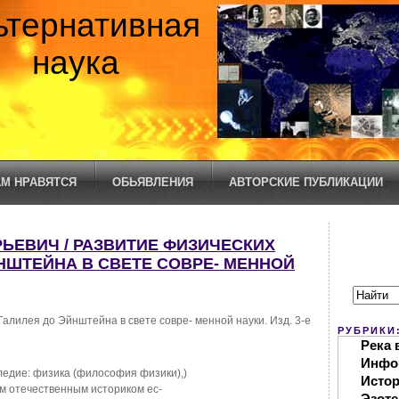
ьтернативная
наука
М НРАВЯТСЯ
ОБЬЯВЛЕНИЯ
АВТОРСКИЕ ПУБЛИКАЦИИ
ЬЕВИЧ / РАЗВИТИЕ ФИЗИЧЕСКИХ
НШТЕЙНА В СВЕТЕ СОВРЕ- МЕННОЙ
Галилея до Эйнштейна в свете совре- менной науки. Изд. 3-е
РУБРИКИ
Река 
Инфо
едие: физика (философия физики),)
Исто
м отечественным историком ес-
Эзоте