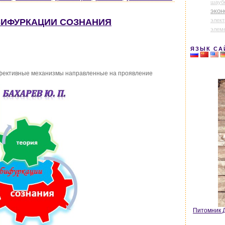
шауб
экон
элек
 БИФУРКАЦИИ СОЗНАНИЯ
элем
ЯЗЫК СА
ффективные механизмы направленные на проявление
Питомник Д