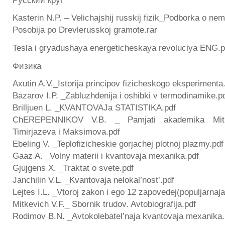
Kasterin N.P. – Velichajshij russkij fizik_Podborka o nem
Posobija po Drevlerusskoj gramote.rar
Tesla i gryadushaya energeticheskaya revoluciya ENG.p
Физика
Axutin A.V._Istorija principov fizicheskogo eksperimenta
Bazarov I.P. _Zabluzhdenija i oshibki v termodinamike.p
Brilljuen L. _KVANTOVAJa STATISTIKA.pdf
ChEREPENNIKOV V.B. _ Pamjati akademika Mitke
Timirjazeva i Maksimova.pdf
Ebeling V. _Teplofizicheskie gorjachej plotnoj plazmy.pdf
Gaaz A. _Volny materii i kvantovaja mexanika.pdf
Gjujgens X. _Traktat o svete.pdf
Janchilin V.L. _Kvantovaja nelokal’nost’.pdf
Lejtes I.L. _Vtoroj zakon i ego 12 zapovedej(populjarnaj
Mitkevich V.F._ Sbornik trudov. Avtobiografija.pdf
Rodimov B.N. _Avtokolebatel’naja kvantovaja mexanika.