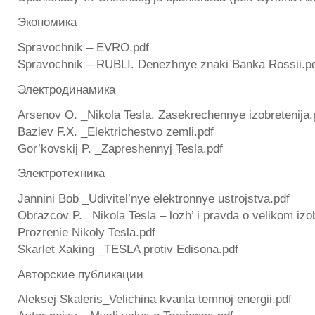
Экономика
Spravochnik – EVRO.pdf
Spravochnik – RUBLI. Denezhnye znaki Banka Rossii.p
Электродинамика
Arsenov O. _Nikola Tesla. Zasekrechennye izobretenija.
Baziev F.X. _Elektrichestvo zemli.pdf
Gor’kovskij P. _Zapreshennyj Tesla.pdf
Электротехника
Jannini Bob _Udivitel’nye elektronnye ustrojstva.pdf
Obrazcov P. _Nikola Tesla – lozh’ i pravda o velikom izob
Prozrenie Nikoly Tesla.pdf
Skarlet Xaking _TESLA protiv Edisona.pdf
Авторские публикации
Aleksej Skaleris_Velichina kvanta temnoj energii.pdf