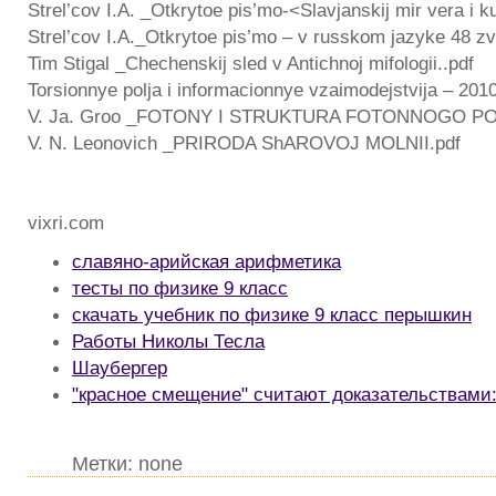
Strel’cov I.A. _Otkrytoe pis’mo-<Slavjanskij mir vera i ku
Strel’cov I.A._Otkrytoe pis’mo – v russkom jazyke 48 zv
Tim Stigal _Chechenskij sled v Antichnoj mifologii..pdf
Torsionnye polja i informacionnye vzaimodejstvija – 2010
V. Ja. Groo _FOTONY I STRUKTURA FOTONNOGO PO
V. N. Leonovich _PRIRODA ShAROVOJ MOLNII.pdf
vixri.com
славяно-арийская арифметика
тесты по физике 9 класс
скачать учебник по физике 9 класс перышкин
Работы Николы Тесла
Шаубергер
"красное смещение" считают доказательствами
Метки: none