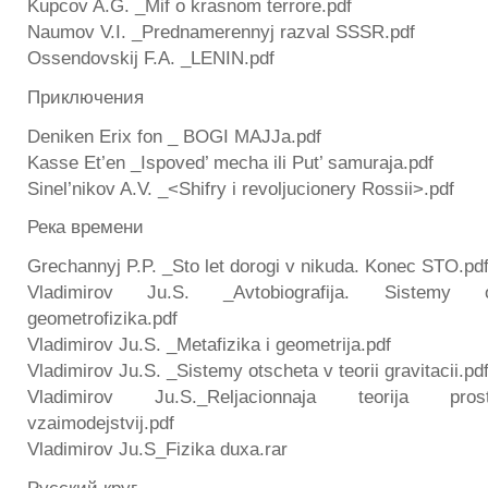
Kupcov A.G. _Mif o krasnom terrore.pdf
Naumov V.I. _Prednamerennyj razval SSSR.pdf
Ossendovskij F.A. _LENIN.pdf
Приключения
Deniken Erix fon _ BOGI MAJJa.pdf
Kasse Et’en _Ispoved’ mecha ili Put’ samuraja.pdf
Sinel’nikov A.V. _<Shifry i revoljucionery Rossii>.pdf
Река времени
Grechannyj P.P. _Sto let dorogi v nikuda. Konec STO.pd
Vladimirov Ju.S. _Avtobiografija. Sistemy o
geometrofizika.pdf
Vladimirov Ju.S. _Metafizika i geometrija.pdf
Vladimirov Ju.S. _Sistemy otscheta v teorii gravitacii.pd
Vladimirov Ju.S._Reljacionnaja teorija pros
vzaimodejstvij.pdf
Vladimirov Ju.S_Fizika duxa.rar
Русский круг