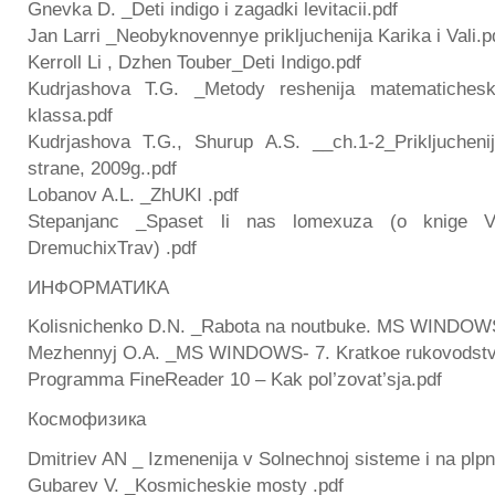
Gnevka D. _Deti indigo i zagadki levitacii.pdf
Jan Larri _Neobyknovennye prikljuchenija Karika i Vali.p
Kerroll Li , Dzhen Touber_Deti Indigo.pdf
Kudrjashova T.G. _Metody reshenija matematichesk
klassa.pdf
Kudrjashova T.G., Shurup A.S. __ch.1-2_Prikljuchen
strane, 2009g..pdf
Lobanov A.L. _ZhUKI .pdf
Stepanjanc _Spaset li nas lomexuza (o knige V
DremuchixTrav) .pdf
ИНФОРМАТИКА
Kolisnichenko D.N. _Rabota na noutbuke. MS WINDOWS
Mezhennyj O.A. _MS WINDOWS- 7. Kratkoe rukovodstv
Programma FineReader 10 – Kak pol’zovat’sja.pdf
Космофизика
Dmitriev AN _ Izmenenija v Solnechnoj sisteme i na plpn
Gubarev V. _Kosmicheskie mosty .pdf