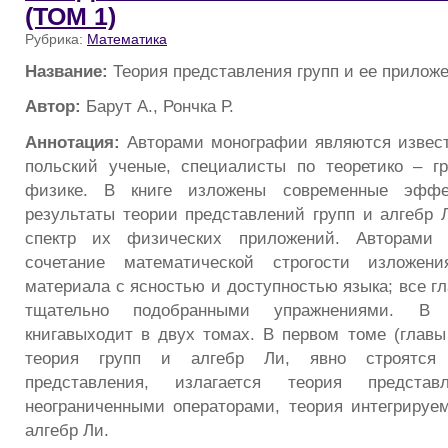
(ТОМ 1)
Рубрика:
Математика
Название:
Теория представления групп и ее приложе
Автор:
Барут А., Рончка Р.
Аннотация:
Авторами монографии являются извест
польский ученые, специалисты по теоретико – г
физике. В книге изложены современные эфф
результаты теории представлений групп и алгебр 
спектр их физических приложений. Авторами д
сочетание математической строгости изложени
материала с ясностью и доступностью языка; все г
тщательно подобранными упражнениями. В 
книгавыходит в двух томах. В первом томе (главы
теория групп и алгебр Ли, явно строятся 
представления, излагается теория предста
неограниченными операторами, теория интегрируе
алгебр Ли.