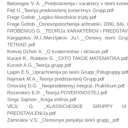
Belonogov V. A. _Predstavlenija i xaraktery v teorii kon
Fejt U._Teorija predstavlenij konechnyx Grupp.pdf
Frege Gotlob _Logiko-filosofskie trudy.pdf
Frege Gotlob _Osnovopolozhenija arifmetiki, 2000, 64s, 
FROBENIUS G. _TEORIJa XARAKTEROV i PREDSTAV
Kargapolov M.I.,Merzljakov Ju.I.__Osnovy teorii 
TETRAD’.pdf
Konvej Dzhon X. _O kvaternionax i oktavax.pdf
Kurant R., Robbins G. _ChTO TAKOE MATEMATIKA.pdf
Kurosh A.G._Teorija grupp.pdf
Ljapin E.S._Uprazhnenija po teorii Grupp_Polugruppy.pd
Najmark M.A._Teorija predstavlenij Grupp.pdf
Orlovskij D.G. _Neopredelennyj integral. Praktikum.pdf
Rozendorn E.R. _Teorija POVERXNOSTEJ.pdf
Singx Sajmon _Kniga shifrov.pdf
VEJL’ G. _KLASSIChESKIE GRUPPY I
PREDSTAVLENIJa.pdf
Zamiralov V.S. _Osnovnye ponjatija teorii grupp_.pdf