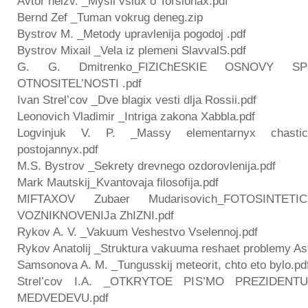
Avtor neizv. _Mysli vslux o Torsionax.pdf
Bernd Zef _Tuman vokrug deneg.zip
Bystrov M. _Metody upravlenija pogodoj .pdf
Bystrov Mixail _Vela iz plemeni SlavvalS.pdf
G. G. Dmitrenko_FIZIChESKIE OSNOVY SP
OTNOSITEL’NOSTI .pdf
Ivan Strel’cov _Dve blagix vesti dlja Rossii.pdf
Leonovich Vladimir _Intriga zakona Xabbla.pdf
Logvinjuk V. P. _Massy elementarnyx chastic 
postojannyx.pdf
M.S. Bystrov _Sekrety drevnego ozdorovlenija.pdf
Mark Mautskij_Kvantovaja filosofija.pdf
MIFTAXOV Zubaer Mudarisovich_FOTOSINTETI
VOZNIKNOVENIJa ZhIZNI.pdf
Rykov A. V. _Vakuum Veshestvo Vselennoj.pdf
Rykov Anatolij _Struktura vakuuma reshaet problemy Astrof
Samsonova A. M. _Tungusskij meteorit, chto eto bylo.pd
Strel’cov I.A. _OTKRYTOE PIS’MO PREZIDENT
MEDVEDEVU.pdf