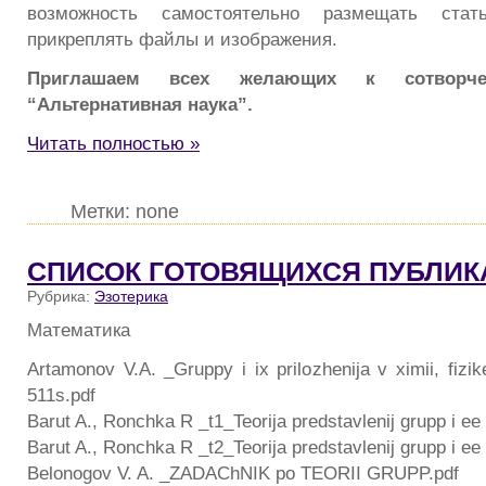
возможность самостоятельно размещать стать
прикреплять файлы и изображения.
Приглашаем всех желающих к сотворче
“Альтернативная наука”.
Читать полностью »
Метки: none
CПИСОК ГОТОВЯЩИХСЯ ПУБЛИК
Рубрика:
Эзотерика
Математика
Artamonov V.A. _Gruppy i ix prilozhenija v ximii, fizike,
511s.pdf
Barut A., Ronchka R _t1_Teorija predstavlenij grupp i ee 
Barut A., Ronchka R _t2_Teorija predstavlenij grupp i ee 
Belonogov V. A. _ZADAChNIK po TEORII GRUPP.pdf