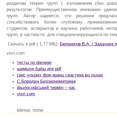
разделам теории групп с изложением (без доказ
результатов. Преимущественное внимание уделе
групп. Автор надеется, что решение предлаг
способствовать более глубокому проникнове
студентов, аспирантов и научных работников, инт
групп, в частности, для специализирующихся по тео
Скачать в pdf ( 1,77 МБ):
Белоногов В.А. / Задачник 
vixri.com
тесты по физике
шемшук бабы яги pdf
ганс ульрих фон кранц свастика во льдах
С.Бородин Биозконометрика
фылософський термін – час
vixri.com
Метки: none