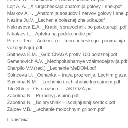
Lojt A. A. _Xirurgicheskaja anatomija golovy i shei.pdf
Markov A. I. _Anatomija sosudov i nervov golovy i shei.
Nazina Ju.V. _Lechenie boleznej zheludka.pdf
Nekrasova E.A. _Kratkij spravochnik po psixoterapii.pdf
Nikolaev L. _Apteka na podokonnike.pdf
Piters Teo _Autizm (ot teoreticheskogo ponimanij
vozdejstviju).pdf
Sbitneva E.M. _Grib ChAGA protiv 100 boleznej.pdf
Semenovich A.V. _Mezhpolusharnye vzaimodejstvija.pdf
Sharpilo V.V.(red.) _Lechenie MeDOM.pdf
Solnceva U. _Ochanka – trava prozrenija. Lechim glaza.
Suxinina N.M . _Lechenie i ochishenie kerosinom.pdf
Tilo Shlejp _Ostorozhno – LAKTOZA.pdf
Zabotina N. _Prirodnyj aspirin.pdf
Zabotina N. _Bojaryshnik – isceljajushij serdck.pdf
Zajcev V.B. _Lechenie molochnym gribom.pdf
Политика