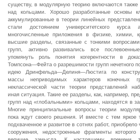
существу, в модулярную теорию включаются также 
над кольцами. Хорошо разработанные основы кл
аккумулированные в теории линейных представлен
стали достоянием университетского курса
многочисленные приложения в физике, химии, к
высшие разделы, связанные с тонкими вопросами
групп, активно развивались все послевоенные
упомянуть роль понятия когерентности в дока
Томпсона—Фейта о разрешимости групп нечетного по
идею Дринфельда—Делиня—Люстига по констру
массы неприводимых характеров конечных 
неклассической части теории представлений наб
иная ситуация. Такие ее разделы, как, например, пр
групп над «глобальными» кольцами, находятся в за
Многие принципиальные вопросы теории модуля
пока ждут своего решения. И вместе с тем яркое т
подхваченное и развитое в сотнях работ, приобрело
сооружения, недостроенные фрагменты которого
величие замысла. К настоящему времени т