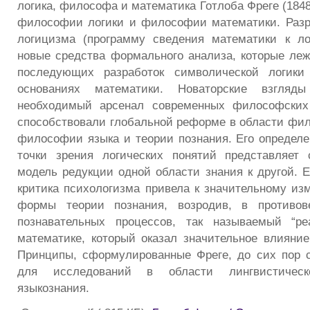
логика, философа и математика Готлоба Фреге (184
философии логики и философии математики. Разр
логицизма (программу сведения математики к ло
новые средства формального анализа, которые леж
последующих разработок символической логики
основаниях математики. Новаторские взгля
необходимый арсенал современных философских
способствовали глобальной реформе в области фи
философии языка и теории познания. Его определе
точки зрения логических понятий представляет 
модель редукции одной области знания к другой. Е
критика психологизма привела к значительному из
формы теории познания, возродив, в противов
познавательных процессов, так называемый “р
математике, который оказал значительное влияни
Принципы, сформулированные Фреге, до сих пор 
для исследований в области лингвистиче
языкознания.