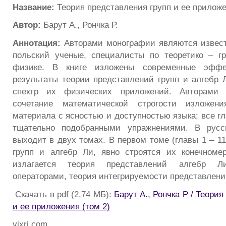
Название:
Теория представления групп и ее приложе
Автор:
Барут А., Рончка Р.
Аннотация:
Авторами монографии являются извест
польский ученые, специалисты по теоретико – г
физике. В книге изложены современные эфф
результаты теории представлений групп и алгебр 
спектр их физических приложений. Авторами д
сочетание математической строгости изложени
материала с ясностью и доступностью языка; все г
тщательно подобранными упражнениями. В русс
выходит в двух томах. В первом томе (главы 1 – 1
групп и алгебр Ли, явно строятся их конечноме
излагается теория представлений алгебр Л
операторами, теория интегрируемости представлени
Скачать в pdf (2,74 МБ):
Барут А., Рончка Р / Теори
и ее приложения (том 2)
vixri.com