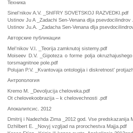
Texника
Sinel’nikov A.V. _ShIFRY SOVETSKOJ RAZVEDKI.pdf
Ustinov Ju A _Zadachi Sen-Venana dlja psevdocilindrov 
Ustinov Ju.A. _Zadacha Sen-Venana dlja psevdocilindrov
Авторские публикации
Mel’nikov V.I. _Teorija zamknutoj sistemy.pdf
Moiseev D.V. _Gipoteza o forme polja okruzhajushego p
torsmagnitnoe pole.pdf
Polujan P.V. _Kvantovaja ontologija i diskretnost’ protjaz
Антропология
Kremo M. _Devoljucija cheloveka.pdf
Ot chelovekoobrazija – k chelovechnosti .pdf
Апокалипсис. 2012
Dmitrij i Nadezhda Zima _2012 god. Vse predskazanija M
Dzhilbert E. _Novyj vzgljad na prorochestva Majja.pdf