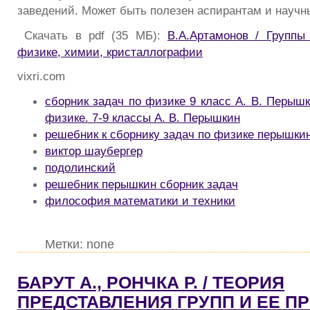
заведений. Может быть полезен аспирантам и научн
Скачать в pdf (35 МБ):
В.А.Артамонов / Группы
физике, химии, кристаллографии
vixri.com
сборник задач по физике 9 класс А. В. Перыш
физике. 7-9 классы А. В. Перышкин
решебник к сборнику задач по физике перышки
виктор шаубергер
подолинский
решебник перышкин сборник задач
философия математики и техники
Метки: none
БАРУТ А., РОНЧКА Р. / ТЕОРИЯ
ПРЕДСТАВЛЕНИЯ ГРУПП И ЕЕ 