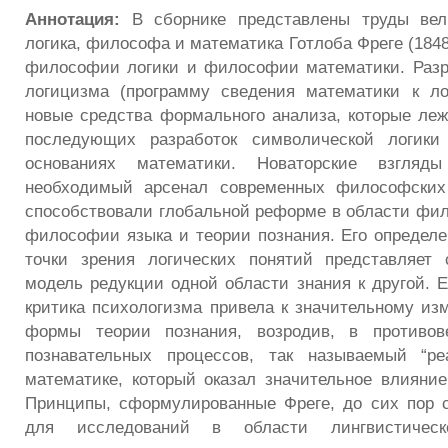
Аннотация:
В сборнике представлены труды вел
логика, философа и математика Готлоба Фреге (184
философии логики и философии математики. Разр
логицизма (программу сведения математики к ло
новые средства формального анализа, которые леж
последующих разработок символической логики
основаниях математики. Новаторские взгля
необходимый арсенал современных философских
способствовали глобальной реформе в области фи
философии языка и теории познания. Его определе
точки зрения логических понятий представляет 
модель редукции одной области знания к другой. Е
критика психологизма привела к значительному из
формы теории познания, возродив, в противов
познавательных процессов, так называемый “р
математике, который оказал значительное влияни
Принципы, сформулированные Фреге, до сих пор 
для исследований в области лингвистиче