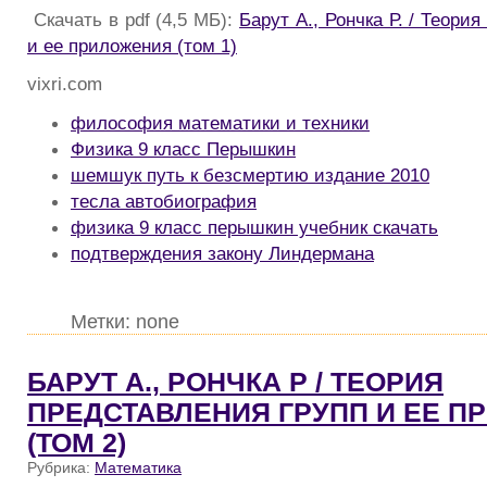
Скачать в pdf (4,5 МБ):
Барут А., Рончка Р. / Теори
и ее приложения (том 1)
vixri.com
философия математики и техники
Физика 9 класс Перышкин
шемшук путь к безсмертию издание 2010
тесла автобиография
физика 9 класс перышкин учебник скачать
подтверждения закону Линдермана
Метки: none
БАРУТ А., РОНЧКА Р / ТЕОРИЯ
ПРЕДСТАВЛЕНИЯ ГРУПП И ЕЕ 
(ТОМ 2)
Рубрика:
Математика