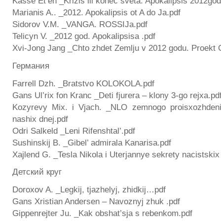
Kasse Et’en _Krizis ili konec sveta. Apokalipsis 2012god
Marianis A.. _2012. Apokalipsis ot A do Ja.pdf
Sidorov V.M. _VANGA. ROSSIJa.pdf
Telicyn V. _2012 god. Apokalipsisa .pdf
Xvi-Jong Jang _Chto zhdet Zemlju v 2012 godu. Proekt 
Германия
Farrell Dzh. _Bratstvo KOLOKOLA.pdf
Gans Ul’rix fon Kranc _Deti fjurera – klony 3-go rejxa.pd
Kozyrevy Mix. i Vjach. _NLO zemnogo proisxozhdeni
nashix dnej.pdf
Odri Salkeld _Leni Rifenshtal’.pdf
Sushinskij B. _Gibel’ admirala Kanarisa.pdf
Xajlend G. _Tesla Nikola i Uterjannye sekrety nacistskix 
Детский круг
Doroxov A. _Legkij, tjazhelyj, zhidkij…pdf
Gans Xristian Andersen – Navoznyj zhuk .pdf
Gippenrejter Ju. _Kak obshat’sja s rebenkom.pdf