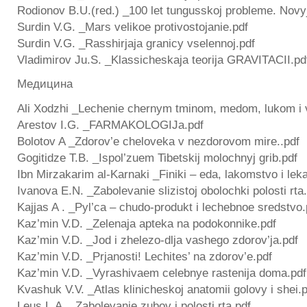
Rodionov B.U.(red.) _100 let tungusskoj probleme. Novy
Surdin V.G. _Mars velikoe protivostojanie.pdf
Surdin V.G. _Rasshirjaja granicy vselennoj.pdf
Vladimirov Ju.S. _Klassicheskaja teorija GRAVITACII.pd
Медицина
Ali Xodzhi _Lechenie chernym tminom, medom, lukom i
Arestov I.G. _FARMAKOLOGIJa.pdf
Bolotov A _Zdorov’e cheloveka v nezdorovom mire..pdf
Gogitidze T.B. _Ispol’zuem Tibetskij molochnyj grib.pdf
Ibn Mirzakarim al-Karnaki _Finiki – eda, lakomstvo i lek
Ivanova E.N. _Zabolevanie slizistoj obolochki polosti rta
Kajjas A . _Pyl’ca – chudo-produkt i lechebnoe sredstvo.
Kaz’min V.D. _Zelenaja apteka na podokonnike.pdf
Kaz’min V.D. _Jod i zhelezo-dlja vashego zdorov’ja.pdf
Kaz’min V.D. _Prjanosti! Lechites’ na zdorov’e.pdf
Kaz’min V.D. _Vyrashivaem celebnye rastenija doma.pdf
Kvashuk V.V. _Atlas klinicheskoj anatomii golovy i shei.
Leus L.A. _Zabolevanie zubov i polosti rta.pdf