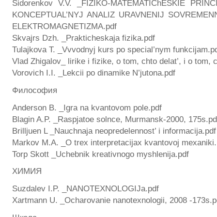
Sidorenkov V.V. _FIZIKO-MATEMATIChESKIE PRIN
KONCEPTUAL’NYJ ANALIZ URAVNENIJ SOVREMEN
ELEKTROMAGNETIZMA.pdf
Skvajrs Dzh. _Prakticheskaja fizika.pdf
Tulajkova T. _Vvvodnyj kurs po special’nym funkcijam.p
Vlad Zhigalov_ lirike i fizike, o tom, chto delat’, i o tom, 
Vorovich I.I. _Lekcii po dinamike N’jutona.pdf
Философия
Anderson B. _Igra na kvantovom pole.pdf
Blagin A.P. _Raspjatoe solnce, Murmansk-2000, 175s.pd
Brilljuen L _Nauchnaja neopredelennost’ i informacija.pdf
Markov M.A. _O trex interpretacijax kvantovoj mexaniki.
Torp Skott _Uchebnik kreativnogo myshlenija.pdf
ХИМИЯ
Suzdalev I.P. _NANOTEXNOLOGIJa.pdf
Xartmann U. _Ocharovanie nanotexnologii, 2008 -173s.p