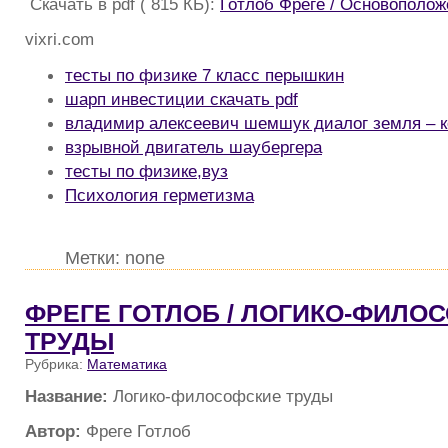
Скачать в pdf ( 815 КБ):
Готлоб Фреге / Основополо
vixri.com
тесты по физике 7 класс перышкин
шарп инвестиции скачать pdf
владимир алексеевич шемшук диалог земля – 
взрывной двигатель шаубергера
тесты по физике,вуз
Психология герметизма
Метки: none
ФРЕГЕ ГОТЛОБ / ЛОГИКО-ФИЛО
ТРУДЫ
Рубрика:
Математика
Название:
Логико-философские труды
Автор:
Фреге Готлоб