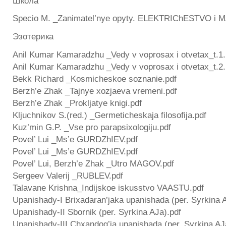
Школа
Specio M. _Zanimatel’nye opyty. ELEKTRIChESTVO i
Эзотерика
Anil Kumar Kamaradzhu _Vedy v voprosax i otvetax_t.1.
Anil Kumar Kamaradzhu _Vedy v voprosax i otvetax_t.2.
Bekk Richard _Kosmicheskoe soznanie.pdf
Berzh’e Zhak _Tajnye xozjaeva vremeni.pdf
Berzh’e Zhak _Prokljatye knigi.pdf
Kljuchnikov S.(red.) _Germeticheskaja filosofija.pdf
Kuz’min G.P. _Vse pro parapsixologiju.pdf
Povel’ Lui _Ms’e GURDZhIEV.pdf
Povel’ Lui _Ms’e GURDZhIEV.pdf
Povel’ Lui, Berzh’e Zhak _Utro MAGOV.pdf
Sergeev Valerij _RUBLEV.pdf
Talavane Krishna_Indijskoe iskusstvo VAASTU.pdf
Upanishady-I Brixadaran’jaka upanishada (per. Syrkina 
Upanishady-II Sbornik (per. Syrkina AJa).pdf
Upanishady-III Chxandog’ja upanishada (per. Syrkina AJ