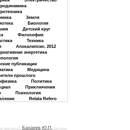
тродинамика
ротехника
омика
Земля
иотека
Биология
ания
Детский круг
ка
Философия
стика
Техника
я
Апокалипсис. 2012
рнативная энергетика
опология
ские публикации
матика
Медицина
ители прошлого
офизика
Политика
нциал
Приключения
о
Психология
вления
Relata Refero
Бахарев Ю.П.
ов
Аюр Кирусс
Кастерин