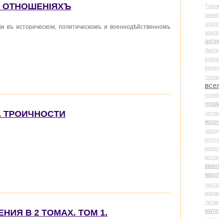
 ОТНОШЕНIЯХЪ
Тими
аки
альте
iи въ историческом, политическомъ и военнодѣйственномъ
альт
анти
биоло
взры
валю
топл
все
гени
герм
КА ТРОИЧНОСТИ
гитле
жизн
звез
излу
иноп
истор
кван
кван
числ
креди
лета
мате
ЕНИЯ В 2 ТОМАХ. ТОМ 1.