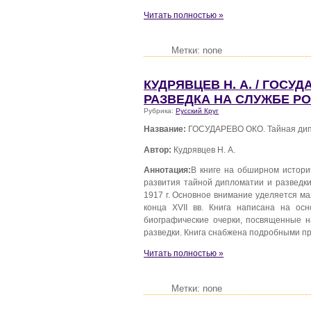
Читать полностью »
Метки: none
КУДРЯВЦЕВ Н. А. / ГОСУ
РАЗВЕДКА НА СЛУЖБЕ Р
Рубрика:
Русский Круг
Название:
ГОСУДАРЕВО ОКО. Тайная дипл
Автор:
Кудрявцев Н. А.
Аннотация:
В книге на обширном истори
развития тайной дипломатии и разведки
1917 г. Основное внимание уделяется ма
конца ХVII вв. Книга написана на ос
биографические очерки, посвященные 
разведки. Книга снабжена подробными п
Читать полностью »
Метки: none