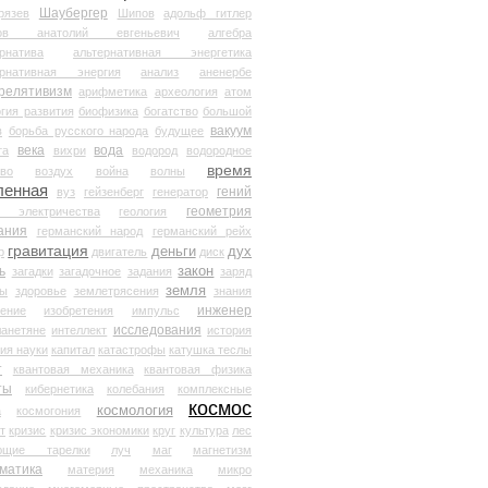
Шаубергер
рязев
Шипов
адольф гитлер
мов анатолий евгеньевич
алгебра
рнатива
альтернативная энергетика
ернативная энергия
анализ
аненербе
релятивизм
арифметика
археология
атом
гия развития
биофизика
богатство
большой
вакуум
в
борьба русского народа
будущее
века
вода
та
вихри
водород
водородное
время
иво
воздух
война
волны
ленная
гений
вуз
гейзенберг
генератор
геометрия
й электричества
геология
ания
германский народ
германский рейх
гравитация
деньги
дух
р
двигатель
диск
ь
закон
загадки
загадочное
задания
заряд
земля
ды
здоровье
землетрясения
знания
инженер
чение
изобретения
импульс
исследования
ланетяне
интеллект
история
ия науки
капитал
катастрофы
катушка теслы
т
квантовая механика
квантовая физика
ты
кибернетика
колебания
комплексные
космос
космология
а
космогония
т
кризис
кризис экономики
круг
культура
лес
ющие тарелки
луч
маг
магнетизм
матика
материя
механика
микро