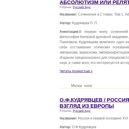
АБСОЛЮТИЗМ ИЛИ РЕЛЯ
Рубрика:
Русский Круг
Название:
Сочинения в 2 томах. Том 1. 
Автор:
Кудрявцев П. П.
Аннотация:
В первую книгу сочинений
философии Киевской духовной академии,
Павловича Кудрявцева включено одно из
себе отстаивание этических основан
эмпиризма, марксизма, эмпириокритицизм
Издание предназначено для специалисто
наук, а также всех, кто интересуется ис
Читать полностью »
Метки: none
О.Ф.КУДРЯВЦЕВ / РОССИЯ
ВЗГЛЯД ИЗ ЕВРОПЫ
Рубрика:
Русский Круг
Название:
Россия в первой половине XVI 
Автор:
О.Ф.Кудрявцев