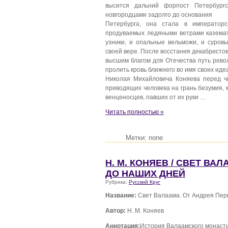
высится дальний форпост Петербургс
новгородцами задолго до основания
Петербурга, она стала в император
продуваемых ледяными ветрами казема
узники, и опальные вельможи, и суров
своей вере. После восстания декабристов
высшим благом для Отечества путь рево
пролить кровь ближнего во имя своих иде
Николая Михайловича Коняева перед ч
приводящих человека на грань безумия, 
венценосцев, павших от их руки …
Читать полностью »
Метки: none
Н. М. КОНЯЕВ / СВЕТ В
ДО НАШИХ ДНЕЙ
Рубрика:
Русский Круг
Название:
Свет Валаама. От Андрея Пер
Автор:
Н. М. Коняев
Аннотация:
История Валаамского монасты