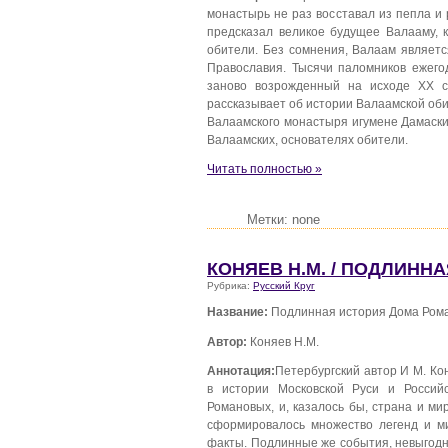
монастырь не раз восставал из пепла и
предсказал великое будущее Валааму, 
обители. Без сомнения, Валаам являетс
Православия. Тысячи паломников ежего
заново возрожденный на исходе XX ст
рассказывает об истории Валаамской об
Валаамского монастыря игумене Дамаски
Валаамских, основателях обители.
Читать полностью »
Метки: none
КОНЯЕВ Н.М. / ПОДЛИН
Рубрика:
Русский Круг
Название:
Подлинная история Дома Ром
Автор:
Коняев Н.М.
Аннотация:
Петербургский автор И М. К
в истории Московской Руси и Россий
Романовых, и, казалось бы, страна и м
сформировалось множество легенд и ми
факты. Подлинные же события, невыгодн