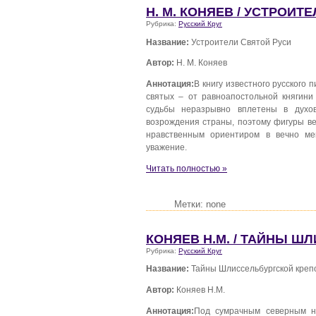
Н. М. КОНЯЕВ / УСТРОИТ
Рубрика:
Русский Круг
Название:
Устроители Святой Руси
Автор:
Н. М. Коняев
Аннотация:
В книгу известного русского
святых – от равноапостольной княгини
судьбы неразрывно вплетены в духо
возрождения страны, поэтому фигуры ве
нравственным ориентиром в вечно м
уважение.
Читать полностью »
Метки: none
КОНЯЕВ Н.М. / ТАЙНЫ Ш
Рубрика:
Русский Круг
Название:
Тайны Шлиссельбургской креп
Автор:
Коняев Н.М.
Аннотация:
Под сумрачным северным не