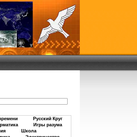
:
времени
Русский Круг
рматика
Игры разума
рия
Школа
рика
Электричество