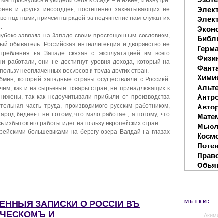
 мы проснулись и увидели себя в осаде – и извне, и изнутри.
Элек
еев и других инородцев, постепенно захватывающих не
тво над нами, причем наградой за подчинение нам служат их
Элект
.
Экон
глубоко завязла на Западе своим просвещенным сословием,
Библ
ный обыватель. Российская интеллигенция и дворянство не
Герм
отребления на Западе связан с эксплуатацией им всего
Физи
ни работали, они не достигнут уровня дохода, который на
Фанта
пользу неоплаченных ресурсов и труда других стран.
Хими
бмен, который западные страны осуществляли с Россией.
Альте
чем, как и на сырьевые товары стран, не принадлежащих к
Антр
нижены, так как недоучитывали прибыли от производства
ительная часть труда, производимого русским работником,
Автор
народ беднеет не потому, что мало работает, а потому, что
Мате
сь избыток его работы идет на пользу европейских стран.
Мысл
рейскими большевиками на берегу озера Валдай на глазах
Косм
Поте
Прав
Обья
МЕТКИ:
МЕННЫЯ ЗАПИСКИ О РОССIИ ВЪ
ИЧЕСКОМЪ И
Аким