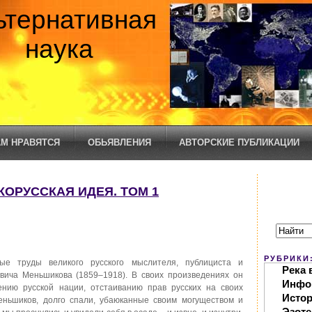
ьтернативная
наука
М НРАВЯТСЯ
ОБЬЯВЛЕНИЯ
АВТОРСКИЕ ПУБЛИКАЦИИ
КОРУССКАЯ ИДЕЯ. ТОМ 1
РУБРИКИ
ные труды великого русского мыслителя, публициста и
Река 
вича Меньшикова (1859–1918). В своих произведениях он
Инфо
ению русской нации, отстаиванию прав русских на своих
Исто
еньшиков, долго спали, убаюканные своим могуществом и
Эзоте