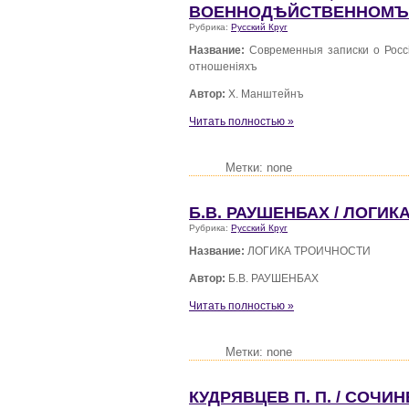
ВОЕННОДѢЙСТВЕННОМЪ
Рубрика:
Русский Круг
Название:
Современныя записки о Росс
отношенiяхъ
Автор:
Х. Манштейнъ
Читать полностью »
Метки: none
Б.В. РАУШЕНБАХ / ЛОГИ
Рубрика:
Русский Круг
Название:
ЛОГИКА ТРОИЧНОСТИ
Автор:
Б.В. РАУШЕНБАХ
Читать полностью »
Метки: none
КУДРЯВЦЕВ П. П. / СОЧИН