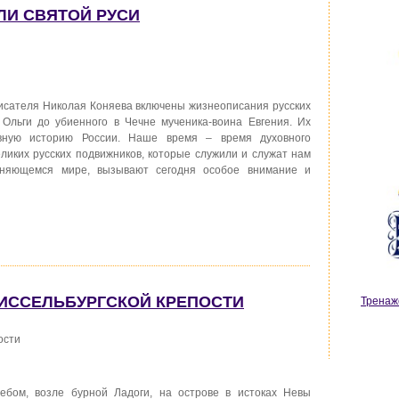
ЕЛИ СВЯТОЙ РУСИ
 писателя Николая Коняева включены жизнеописания русских
 Ольги до убиенного в Чечне мученика-воина Евгения. Их
вную историю России. Наше время – время духовного
ликих русских подвижников, которые служили и служат нам
еняющемся мире, вызывают сегодня особое внимание и
ЛИССЕЛЬБУРГСКОЙ КРЕПОСТИ
Тренаж
ости
бом, возле бурной Ладоги, на острове в истоках Невы