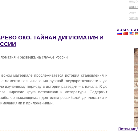
шауб
экон
элек
элем
ЯЗЫК СА
ДАРЕВО ОКО. ТАЙНАЯ ДИПЛОМАТИЯ И
ОССИИ
оматия и разведка на службе России
ческом материале прослеживается история становления и
 с момента возникновения русской государственности и до
ло изученному периоду в истории разведки – с начала IХ до
нове широкого круга источников и литературы. Содержит
наиболее выдающимся деятелям российской дипломатии и
римечаниями и приложениями.
Питомник Д