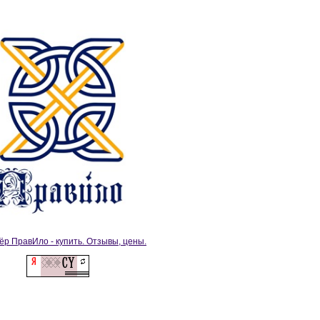
ёр ПравИло - купить. Отзывы, цены.