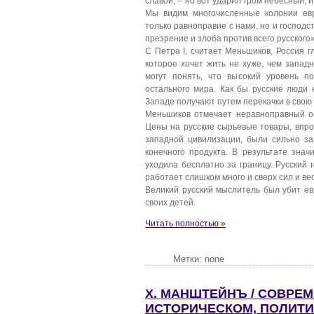
славой, – но вот ударил гром небесный, и
Мы видим многочисленные колонии евр
только равноправие с нами, но и господс
презрение и злоба против всего русского»
С Петра I, считает Меньшиков, Россия 
которое хочет жить не хуже, чем запад
могут понять, что высокий уровень п
остального мира. Как бы русские люди 
Западе получают путем перекачки в свою 
Меньшиков отмечает неравноправный о
Цены на русские сырьевые товары, впро
западной цивилизации, были сильно за
конечного продукта. В результате знач
уходила бесплатно за границу. Русский 
работает слишком много и сверх сил и ве
Великий русский мыслитель был убит ев
своих детей.
Читать полностью »
Метки: none
Х. МАНШТЕЙНЪ / СОВРЕ
ИСТОРИЧЕСКОМ, ПОЛИТ