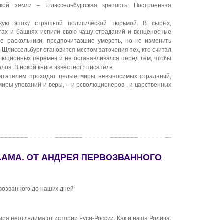
кой земли – Шлиссель6ургская крепость. Построенная
скую эпоху страшной политической тюрьмой. В сырых,
тах и башнях испили свою чашу страданий и венценосные
ые раскольники, предпочитавшие умереть, но не изменить
 Шлиссельбург становится местом заточения тех, кто считал
люционных перемен и не останавливался перед тем, чтобы
алов. В новой книге известного писателя
итателем проходят целые миры невыносимых страданий,
миры упований и веры, – и революционеров , и царственных
АЛААМА. ОТ АНДРЕЯ ПЕРВОЗВАННОГО
возванного до наших дней
ря неотделима от истории Руси-России. Как и наша Родина,