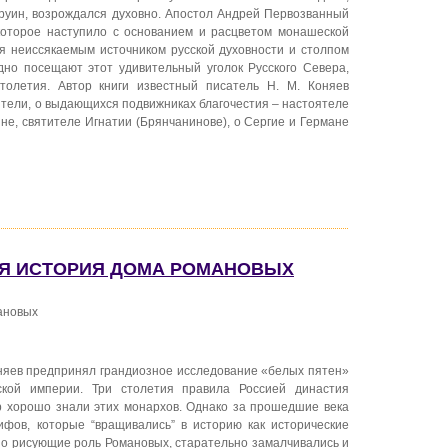
 руин, возрождался духовно. Апостол Андрей Первозванный
которое наступило с основанием и расцветом монашеской
я неиссякаемым источником русской духовности и столпом
дно посещают этот удивительный уголок Русского Севера,
олетия. Автор книги известный писатель Н. М. Коняев
ители, о выдающихся подвижниках благочестия – настоятеле
не, святителе Игнатии (Брянчанинове), о Сергие и Германе
НАЯ ИСТОРИЯ ДОМА РОМАНОВЫХ
ановых
оняев предпринял грандиозное исследование «белых пятен»
ской империи. Три столетия правила Россией династия
ир хорошо знали этих монархов. Однако за прошедшие века
фов, которые “вращивались” в историю как исторические
о рисующие роль Романовых, старательно замалчивались и