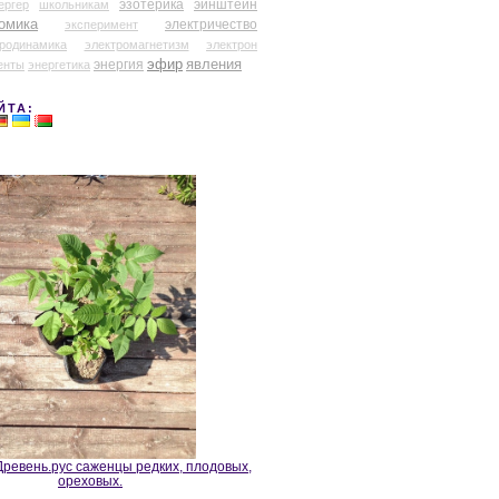
эзотерика
эйнштейн
ергер
школьникам
омика
электричество
эксперимент
тродинамика
электромагнетизм
электрон
эфир
энергия
явления
енты
энергетика
ЙТА:
ревень.рус саженцы редких, плодовых,
ореховых.