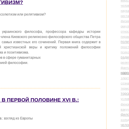
миро
ТИВИЗМ?
чело
наука
Абсолютизм или релятивизм?
нест
физи
оккул
относ
 украинского философа, профессора кафедры истории
пира
 члена Киевского религиозно-философского общества Петра
поли
 самых известных его сочинений. Первая книга содержит в
прос
ий христианской веры и критику положений философии
психо
а и позитивизма.
ради
в в сфере гуманитарных
реля
торией философии.
фант
наро
элект
созн
терм
торс
усло
 В ПЕРВОЙ ПОЛОВИНЕ XVI В.:
фено
ваку
фил
в.: взгляд из Европы
холо
чело