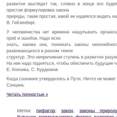
развитие выглядит так, словно в конце его буде
простая формулировка закона
природы, такая простая, какой ее надеялся видеть е
В. Гейзенберг.
У человечества нет времени нащупывать органи
проб и ошибок. Надо ясно
знать, какова она, понимать законы нелинейног
развивающихся в разном темпе
структур. Это непреложная ступень в развитии разу
На нее надо подняться, чтобы обеспечить будущее ч
Е. Князева, С. Курдюмов
Когда сознание утвердилось в Пути, Ничто не может 
Сэнцань
Читать полностью »
Метки:
пифагор
,
закон
,
законы природ
будущее
,
термодинамика
,
физика
,
развитие
,