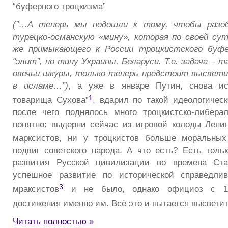
“буферного троцкизма”
(
”…А теперь мы подошли к тому, чтобы разо
турецко-османскую «мину», которая по своей су
же примыкающего к России троцкистского буфе
“элит”, по типу Украины, Беларуси. Т.е. задача – т
овечьи шкуры, только теперь предстоит высвети
в исламе…”)
,
а уже в январе Путин, снова ис
1
товарища Сухова”
, вдарил по такой идеологическ
после чего поднялось много троцкистско-либера
понятно: выдерни сейчас из игровой колоды Ленин
марксистов, ни у троцкистов больше моральных
подвиг советского народа. А что есть? Есть толь
развития Русской цивилизации во времена Ста
успешное развитие по исторической справедлив
3
мраксистов
и не было, однако официоз с 19
достижения именно им. Всё это и пытается высвети
Читать полностью »