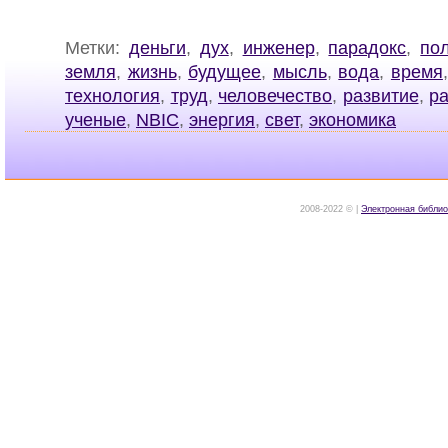
Метки:
деньги
,
дух
,
инженер
,
парадокс
,
по
земля
,
жизнь
,
будущее
,
мысль
,
вода
,
время
технология
,
труд
,
человечество
,
развитие
,
р
ученые
,
NBIC
,
энергия
,
свет
,
экономика
2008-2022 © |
Электронная библио