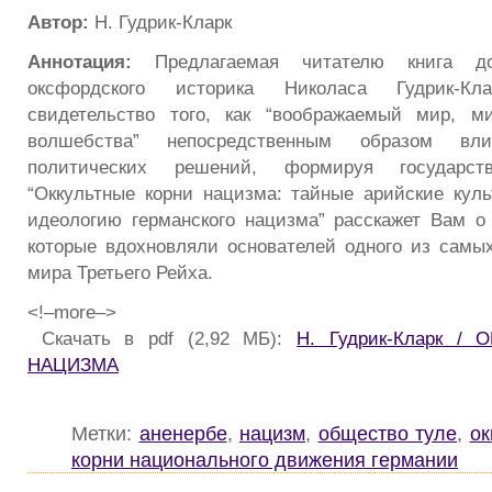
Автор:
Н. Гудрик-Кларк
Аннотация:
Предлагаемая читателю книга до
оксфордского историка Николаса Гудрик-Кл
свидетельство того, как “воображаемый мир, 
волшебства” непосредственным образом вл
политических решений, формируя государст
“Оккультные корни нацизма: тайные арийские кул
идеологию германского нацизма” расскажет Вам о
которые вдохновляли основателей одного из сам
мира Третьего Рейха.
<!–more–>
Скачать в pdf (2,92 МБ):
Н. Гудрик-Кларк /
НАЦИЗМА
Метки:
аненербе
,
нацизм
,
общество туле
,
ок
корни национального движения германии