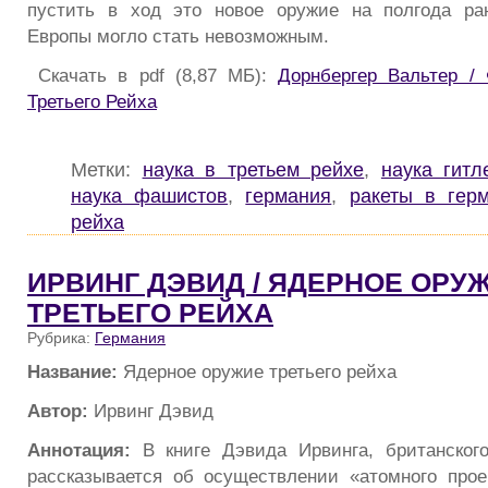
пустить в ход это новое оружие на полгода ра
Европы могло стать невозможным.
Скачать в pdf (8,87 МБ):
Дорнбергер Вальтер /
Третьего Рейха
Метки:
наука в третьем рейхе
,
наука гитл
наука фашистов
,
германия
,
ракеты в гер
рейха
ИРВИНГ ДЭВИД / ЯДЕРНОЕ ОРУ
ТРЕТЬЕГО РЕЙХА
Рубрика:
Германия
Название:
Ядерное оружие третьего рейха
Автор:
Ирвинг Дэвид
Аннотация:
В книге Дэвида Ирвинга, британского
рассказывается об осуществлении «атомного проек