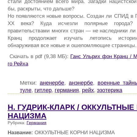
стали достоянием всего мира. Загадки нацистской
бы, раскрыты, что дальше?
Но появляются новые вопросы. Создан ли СПИД в Г
XX века? Куда исчезли полярные города? 
правительствами многих стран — не наследники ли 
Кранц продолжает изучать летопись истори
обнаруживая все новые и ошеломляющие страниц
Скачать в pdf (9,38 МБ):
Ганс Ульрих фон Кранц / 
го Рейха
Метки:
аненербе
,
анэнербе
,
военные тайн
туле
,
гитлер
,
германия
,
рейх
,
эзотерика
Н. ГУДРИК-КЛАРК / ОККУЛЬТНЫЕ
НАЦИЗМА
Рубрика:
Германия
Название:
ОККУЛЬТНЫЕ КОРНИ НАЦИЗМА