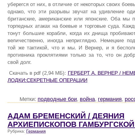
уберегся от них, в отличие от некоторых своих боев
однако, что эти разрывы звучат на удивление од
британские, американские или японские. Оба мы 
торпедных атаках на боевые и торговые суда. Кажд
тонут большие корабли, когда их днища пробиваю
величественно, иногда неприглядно. Немецкие по
той же тактикой, что и мы. И Вернер, и я беспол
противника проклятиями только за то, что он доб
свой долг.
Скачать в pdf (2,94 МБ):
ГЕРБЕРТ А. ВЕРНЕР / Н
ЛОДКИ:СЕКРЕТНЫЕ ОПЕРАЦИИ
Метки:
подводные бои
,
война
,
германия
,
рос
АДАМ БРЕМЕНСКИЙ / ДЕЯНИЯ
АРХИЕПИСКОПОВ ГАМБУРГСКОЙ
Рубрика:
Германия