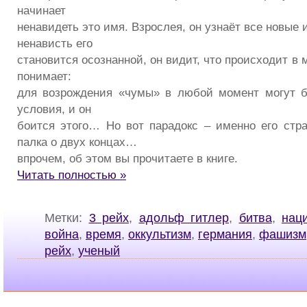
начинает
ненавидеть это имя. Взрослея, он узнаёт все новые 
ненависть его
становится осознанной, он видит, что происходит в м
понимает:
для возрождения «чумы» в любой момент могут б
условия, и он
боится этого… Но вот парадокс – именно его стра
палка о двух концах…
впрочем, об этом вы прочитаете в книге.
Читать полностью »
Метки:
3 рейх
,
адольф гитлер
,
битва
,
нац
война
,
время
,
оккультизм
,
германия
,
фашизм
рейх
,
ученый