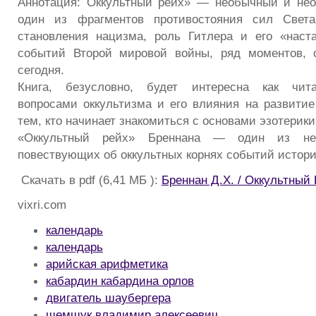
Аннотация: Оккультный рейх» — необычный и нео
один из фрагментов противостояния сил Свет
становления нацизма, роль Гитлера и его «наст
событий Второй мировой войны, ряд моментов,
сегодня.
Книга, безусловно, будет интересна как чита
вопросами оккультизма и его влияния на развитие
тем, кто начинает знакомиться с основами эзотерики
«Оккультный рейх» Бреннана — один из нем
повествующих об оккультных корнях событий истори
Скачать в pdf (6,41 МБ ):
Бреннан Д.Х. / Оккультный
vixri.com
календарь
календарь
арийская арифметика
кабардин кабардина орлов
двигатель шаубергера
шемшук владимир алексеевич