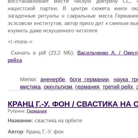
восстанавливает мисти ческую доктрину СС, «
нацистской партии. В центре сюжета книги ок
загадочные ритуалы н сакральные месга Германи
эсэсовски институтов, автор прихо дит к смелым вы
изумить даже искушенного читателя
<!–more–>
Скачать в pdf (23,2 МБ):
Васильченко А. / Окку
рейха
Метки:
аненербе
,
боги германии
,
наука тр
мистика
,
оккультизм
,
германия
,
третий рейх
,
КРАНЦ Г.-У. ФОН / СВАСТИКА НА
Рубрика:
Германия
Название:
свастика на орбите
Автор
: Кранц Г.-У. фон