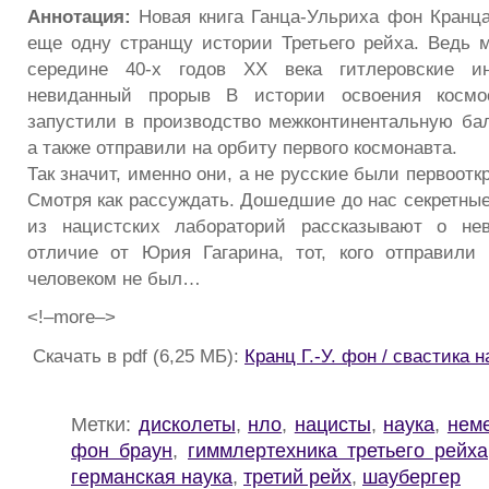
Аннотация:
Новая книга Ганца-Ульриха фон Кранца
еще одну странщу истории Третьего рейха. Ведь ма
середине 40-х годов XX века гитлеровские и
невиданный прорыв В истории освоения космо
запустили в производство межконтинентальную бал
а также отправили на орбиту первого космонавта.
Так значит, именно они, а не русские были первоот
Смотря как рассуждать. Дошедшие до нас секретные
из нацистских лабораторий рассказывают о не
отличие от Юрия Гагарина, тот, кого отправили
человеком не был…
<!–more–>
Скачать в pdf (6,25 МБ):
Кранц Г.-У. фон / свастика 
Метки:
дисколеты
,
нло
,
нацисты
,
наука
,
нем
фон браун
,
гиммлертехника третьего рейха
германская наука
,
третий рейх
,
шаубергер