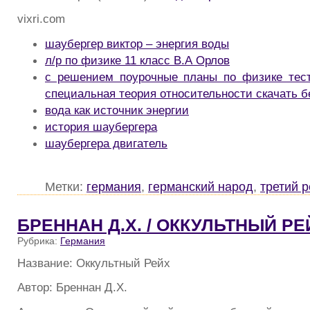
vixri.com
шаубергер виктор – энергия воды
л/р по физике 11 класс В.А Орлов
с решением поурочные планы по физике тест
специальная теория относительности скачать б
вода как источник энергии
история шаубергера
шаубергера двигатель
Метки:
германия
,
германский народ
,
третий р
БРЕННАН Д.Х. / ОККУЛЬТНЫЙ РЕ
Рубрика:
Германия
Название: Оккультный Рейх
Автор: Бреннан Д.Х.