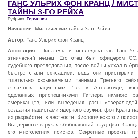
ГАНС УЛЬРИХ ФОН КРАНЦ / МИС
ТАЙНЫ 3-ГО РЕЙХА
Рубрика:
Германия
Название:
Мистические тайны 3-го Рейха
Автор:
Ганс Ульрих фон Кранц
Аннотация:
Писатель и исследователь Ганс-У
этнический немец. Его отец был офицером СС,
судебного преследования, после войны уехал в Арг
быстро стали сенсацией, ведь они приоткрыли
тщательно скрываемыми тайнами Третьего рейх
секретных нацистских баз в Антарктиде, косм
сделанных приспешниками Гитлера намного р
американцев, или выведения расы «сверхлюдей
создания нацистами ядерного оружия, фон Кранц на
их разработки, в частности, биологического и психо
Вы держите в руках обобщающий труд фон Кранца
его многолетних поисков. Секретные проекты ги