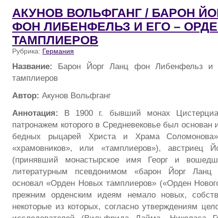
АКУНОВ ВОЛЬФГАНГ / БАРОН ЙО
ФОН ЛИБЕНФЕЛЬЗ И ЕГО – ОРД
ТАМПЛИЕРОВ
Рубрика:
Германия
Название:
Барон Йорг Ланц фон Либенфельз и 
тамплиеров
Автор:
Акунов Вольфганг
Аннотация:
В 1900 г. бывший монах Цистерциан
патронажем которого в Средневековье был основан 
бедных рыцарей Христа и Храма Соломонова»
«храмовников», или «тамплиеров»), австриец 
(принявший монастырское имя Георг и вошед
литературным псевдонимом «барон Йорг Ланц 
основал «Орден Новых тамплиеров» («Орден Нового
прежним орденским идеям немало новых, собстве
некоторые из которых, согласно утверждениям цел
исследователей (Вильфрида Дайма, Николаса Гу