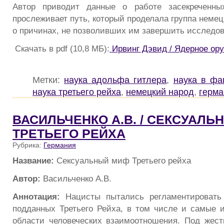
Автор приводит данные о работе засекреченны
прослеживает путь, который проделала группа немец
о причинах, не позволивших им завершить исследов
Скачать в pdf (10,8 МБ):
Ирвинг Дэвид / Ядерное ору
Метки:
наука адольфа гитлера
,
наука в фа
наука третьего рейха
,
немецкий народ
,
герма
ВАСИЛЬЧЕНКО А.В. / СЕКСУАЛЬ
ТРЕТЬЕГО РЕЙХА
Рубрика:
Германия
Название:
Сексуальный миф Третьего рейха
Автор:
Васильченко А.В.
Аннотация:
Нацисты пытались регламентировать
подданных Третьего Рейха, в том числе и самые 
области человеческих взаимоотношения. Под жест