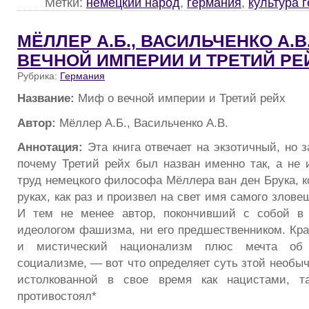
Метки:
немецкий народ
,
германия
,
культура 
МЁЛЛЕР А.Б., ВАСИЛЬЧЕНКО А.В.
ВЕЧНОЙ ИМПЕРИИ И ТРЕТИЙ РЕ
Рубрика:
Германия
Название:
Миф о вечной империи и Третий рейх
Автор:
Мёллер А.Б., Васильченко А.В.
Аннотация:
Эта книга отвечает на экзотичный, но 
почему Третий рейх был назван именно так, а не
труд немецкого философа Мёллера ван ден Брука, к
руках, как раз и произвел на свет имя самого злове
И тем не менее автор, покончивший с собой в 
идеологом фашизма, ни его предшественником. Кра
и мистический национализм плюс мечта об 
социализме, — вот что определяет суть зтой необыч
истолкованной в свое время как нацистами, т
противостоял*