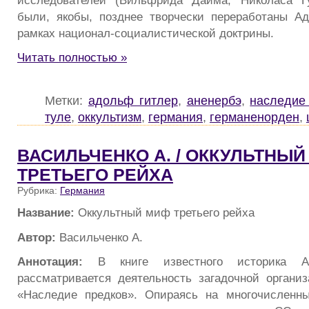
были, якобы, позднее творчески переработаны А
рамках национал-социалистической доктрины.
Читать полностью »
Метки:
адольф гитлер
,
аненербэ
,
наследие
туле
,
оккультизм
,
германия
,
германенорден
,
ВАСИЛЬЧЕНКО А. / ОККУЛЬТНЫЙ
ТРЕТЬЕГО РЕЙХА
Рубрика:
Германия
Название:
Оккультный миф третьего рейха
Автор:
Васильченко А.
Аннотация:
В книге известного историка Ан
рассматривается деятельность загадочной орган
«Наследие предков». Опираясь на многочисленны