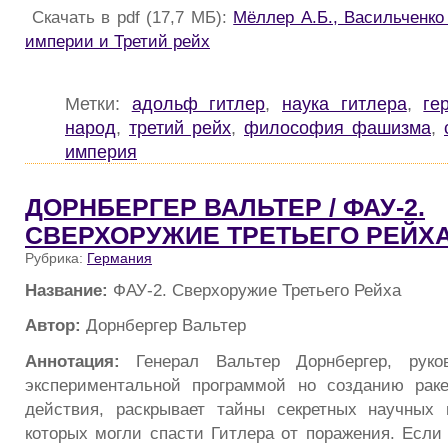
Скачать в pdf (17,7 МБ):
Мёллер А.Б., Васильченко
империи и Третий рейх
Метки:
адольф гитлер
,
наука гитлера
,
ге
народ
,
третий рейх
,
философия фашизма
,
империя
ДОРНБЕРГЕР ВАЛЬТЕР / ФАУ-2.
СВЕРХОРУЖИЕ ТРЕТЬЕГО РЕЙХ
Рубрика:
Германия
Название:
ФАУ-2. Сверхоружие Третьего Рейха
Автор:
Дорнбергер Вальтер
Аннотация:
Генерал Вальтер Дорнбергер, руко
экспериментальной программой но созданию раке
действия, раскрывает тайны секретных научных 
которых могли спасти Гитлера от поражения. Если