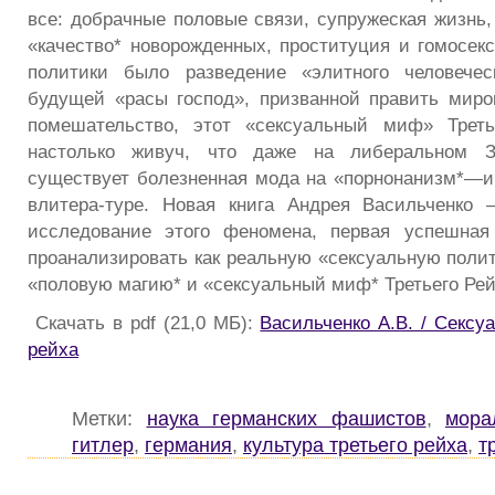
все: добрачные половые связи, супружеская жизнь,
«качество* новорожденных, проституция и гомосек
политики было разведение «элитного человече
будущей «расы господ», призванной править миро
помешательство, этот «сексуальный миф» Треть
настолько живуч, что даже на либеральном 
существует болезненная мода на «порнонанизм*—и 
влитера-туре. Новая книга Андрея Васильченко 
исследование этого феномена, первая успешная
проанализировать как реальную «сексуальную полит
«половую магию* и «сексуальный миф* Третьего Рей
Скачать в pdf (21,0 МБ):
Васильченко А.В. / Сексу
рейха
Метки:
наука германских фашистов
,
мора
гитлер
,
германия
,
культура третьего рейха
,
т