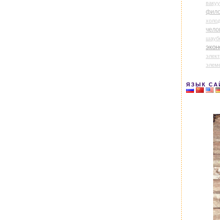
ваку
фил
холо
чело
шауб
экон
элек
элем
ЯЗЫК СА