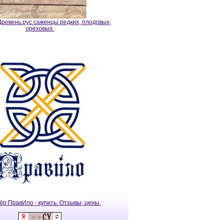
ревень.рус саженцы редких, плодовых,
ореховых.
ёр ПравИло - купить. Отзывы, цены.