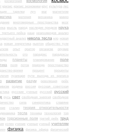
космос
космология
а
космогония
т
кризис
кризис экономики
круг
культура
лес
ющие тарелки
луч
маг
магнетизм
матика
материя
механика
микро
здание
многомерные пространства
мозг
наука
века
мысль
народ
наследие предков
 третьего рейха
наци
неархимедов анализ
никола тесла
андартный анализ
нло
новая
ка
новая энергетика
ньютон
общество туле
ьтизм
опыт
оратор
организм
оружие
ительность
ото
парадокс
парадоксы
планеты
поле
миды
планирование
тика
поля
поток
природа
пространство
транство-время
процент
проценты
логия
пуанкаре
пути выхода из кризиса
о
развитие
разум
революция
рейх
тивизм
родина
россия
русская советская
русский
астика
русские ученые
русский
д
свет
русь
свободная энергия
свободное
ричество
сила
синергетика
славяне
теория относительности
ание
сталин
тесла
одинамика
техника
технология
тор
труд
ион
торсионные поля
третий рейх
учителям
вия
успех
учение
ученые
ученый
физика
мен
физика эфира
физический