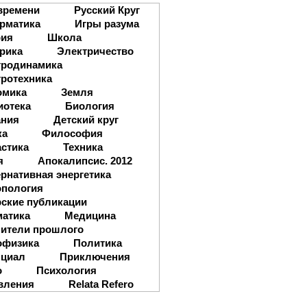
времени
Русский Круг
рматика
Игры разума
рия
Школа
рика
Электричество
тродинамика
ротехника
омика
Земля
иотека
Биология
ания
Детский круг
ка
Философия
стика
Техника
я
Апокалипсис. 2012
рнативная энергетика
опология
ские публикации
матика
Медицина
ители прошлого
офизика
Политика
нциал
Приключения
о
Психология
вления
Relata Refero