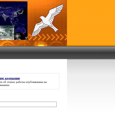
ице компании
и об этапах работы опубликованы
на
омпании
.
: