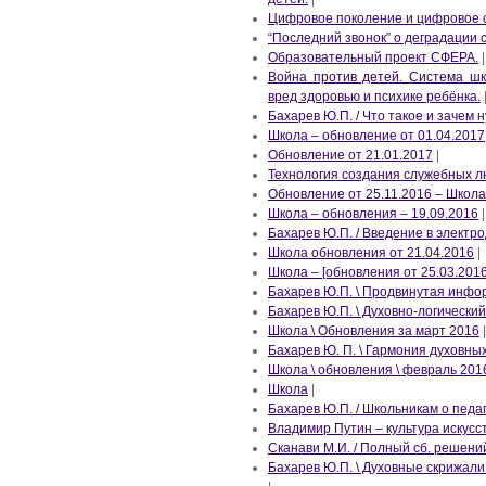
Цифровое поколение и цифровое 
“Последний звонок” о деградации
Образовательный проект СФЕРА.
|
Война против детей. Система шк
вред здоровью и психике ребёнка.
Бахарев Ю.П. / Что такое и зачем
Школа – обновление от 01.04.2017
Обновление от 21.01.2017
|
Технология создания служебных л
Обновление от 25.11.2016 – Школа
Школа – обновления – 19.09.2016
|
Бахарев Ю.П. / Введение в электр
Школа обновления от 21.04.2016
|
Школа – [обновления от 25.03.2016
Бахарев Ю.П. \ Продвинутая инфо
Бахарев Ю.П. \ Духовно-логически
Школа \ Обновления за март 2016
|
Бахарев Ю. П. \ Гармония духовны
Школа \ обновления \ февраль 201
Школа
|
Бахарев Ю.П. / Школьникам о педа
Владимир Путин – культура искусс
Сканави М.И. / Полный сб. решен
Бахарев Ю.П. \ Духовные скриж