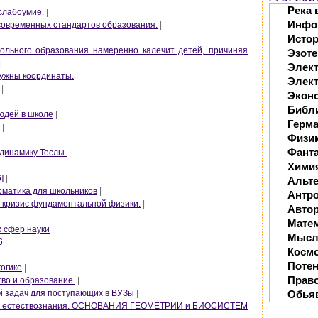
Река 
слабоумие.
|
Инфо
 современных стандартов образования.
|
Исто
ольного образования намеренно калечит детей, причиняя
Эзоте
|
Элек
 нужны координаты.
|
Элект
|
Экон
Библ
юдей в школе
|
Герм
|
Физи
Фанта
одинамику Теслы.
|
Хими
]
|
Альте
рматика для школьников
|
Антр
й кризис фундаментальной физики.
|
Автор
Мате
х сфер науки
|
Мысл
6
|
Косм
Поте
гогике
|
Прав
тво и образование.
|
Обья
ий задач для поступающих в ВУЗы
|
али естествознания. ОСНОВАНИЯ ГЕОМЕТРИИ и БИОСИСТЕМ