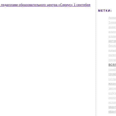
и педагогами образовательного центра «Сириус» 1 сентября
МЕТКИ:
Аким
Тими
аки
альте
альт
анти
биоло
взры
валю
топл
все
гени
герм
гитле
жизн
звез
излу
иноп
истор
кван
кван