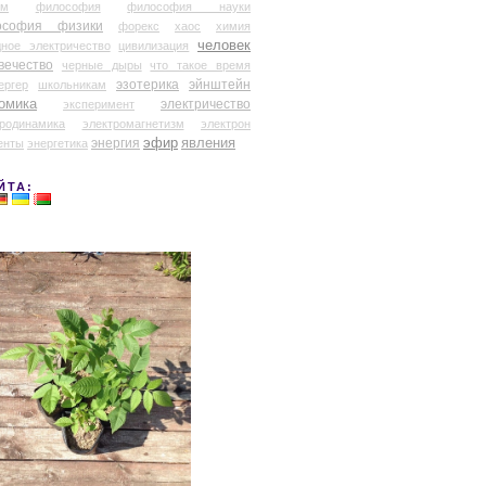
ум
философия
философия науки
ософия физики
форекс
хаос
химия
человек
дное электричество
цивилизация
вечество
черные дыры
что такое время
эзотерика
эйнштейн
ергер
школьникам
омика
электричество
эксперимент
тродинамика
электромагнетизм
электрон
эфир
энергия
явления
енты
энергетика
ЙТА: