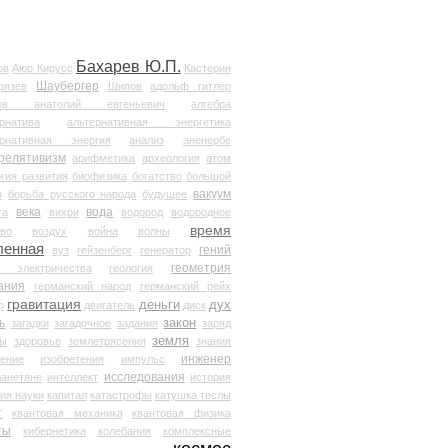
Бахарев Ю.П.
ов
Аюр Кирусс
Кастерин
Шаубергер
рязев
Шипов
адольф гитлер
мов анатолий евгеньевич
алгебра
рнатива
альтернативная энергетика
ернативная энергия
анализ
аненербе
релятивизм
арифметика
археология
атом
гия развития
биофизика
богатство
большой
вакуум
в
борьба русского народа
будущее
века
вода
та
вихри
водород
водородное
время
иво
воздух
война
волны
ленная
гений
вуз
гейзенберг
генератор
геометрия
й электричества
геология
ания
германский народ
германский рейх
гравитация
деньги
дух
р
двигатель
диск
ь
закон
загадки
загадочное
задания
заряд
земля
ды
здоровье
землетрясения
знания
инженер
чение
изобретения
импульс
исследования
ланетяне
интеллект
история
ия науки
капитал
катастрофы
катушка теслы
т
квантовая механика
квантовая физика
ты
кибернетика
колебания
комплексные