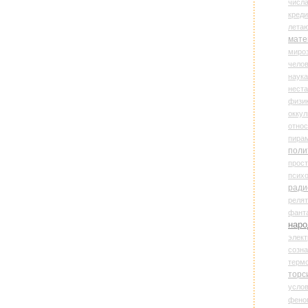
числ
креди
лета
мате
миро
чело
наука
нест
физи
оккул
относ
пира
поли
прос
психо
ради
реля
фант
наро
элект
созн
терм
торс
усло
фено