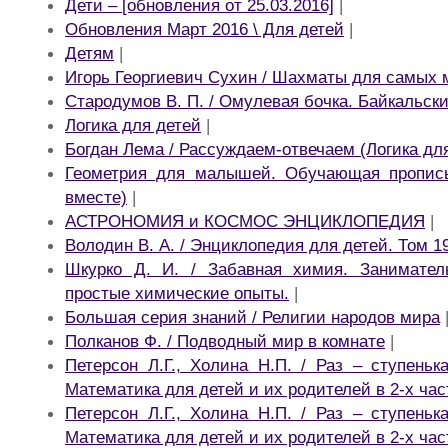
Дети – [обновления от 25.03.2016]
|
Обновления Март 2016 \ Для детей
|
Детям
|
Игорь Георгиевич Сухин / Шахматы для самых 
Стародумов В. П. / Омулевая бочка. Байкальски
Логика для детей
|
Богдан Лема / Рассуждаем-отвечаем (Логика дл
Геометрия для малышей. Обучающая пропись
вместе)
|
АСТРОНОМИЯ и КОСМОС ЭНЦИКЛОПЕДИЯ
|
Володин В. А. / Энциклопедия для детей. Том 1
Шкурко Д. И. / Забавная химия. Занимател
простые химические опыты.
|
Большая серия знаний / Религии народов мира
Полканов Ф. / Подводный мир в комнате
|
Петерсон Л.Г., Холина Н.П. / Раз – ступеньк
Математика для детей и их родителей в 2-х част
Петерсон Л.Г., Холина Н.П. / Раз – ступеньк
Математика для детей и их родителей в 2-х част