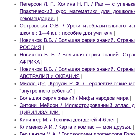
Петерсон Л. Г., Холина Н. П. / Раз — ступень
Практический курс математики для дошкольн
рекомендации.
|
Островская О.В. / Уроки изобразительного ис
школе : 1—4 кл. : пособие для учителя
|
Новичков В.Б. / Большая серия знаний. Стран
РОССИЯ
|
Новичков В. Б. / Большая серия знаний. Стр
АФРИКА
|
Новичков В.Б. / Большая серия знаний. Стран
АВСТРАЛИЯ и ОКЕАНИЯ
|
Миллс Дж., Кроули Р. Ф. / Терапевтические м
“внутреннего ребенка”
|
Большая серия знаний / Мифы народов мира
|
Энтони Мейсон / Иллюстрированный атлас 
ЦИВИЛИЗАЦИИ.
|
Кинингер М. / Техника для детей 4-6 лет
|
Клименко А.И. / Карта и компас — мои друзья.
|
Гершензон М.А. / Головоломки профессора Гол