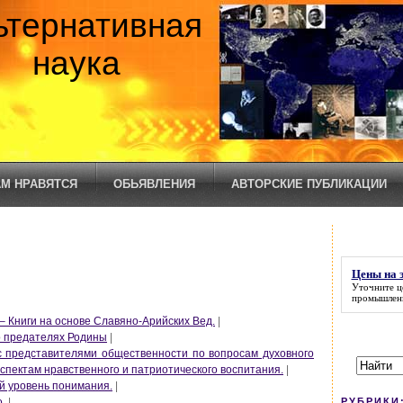
ьтернативная
наука
М НРАВЯТСЯ
ОБЬЯВЛЕНИЯ
АВТОРСКИЕ ПУБЛИКАЦИИ
Цены на 
Уточните
ц
промышлен
– Книги на основе Славяно-Арийских Вед.
|
о предателях Родины
|
с представителями общественности по вопросам духовного
спектам нравственного и патриотического воспитания.
|
й уровень понимания.
|
РУБРИКИ
о.
|