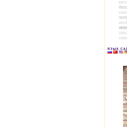
ваку
фил
холо
чело
шауб
экон
элек
элем
ЯЗЫК СА