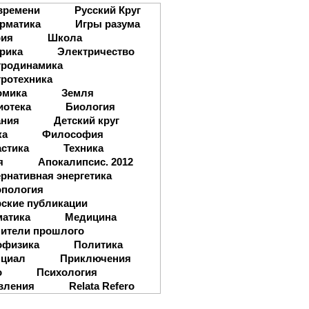
времени
Русский Круг
рматика
Игры разума
рия
Школа
рика
Электричество
тродинамика
ротехника
омика
Земля
иотека
Биология
ания
Детский круг
ка
Философия
стика
Техника
я
Апокалипсис. 2012
рнативная энергетика
опология
ские публикации
матика
Медицина
ители прошлого
офизика
Политика
нциал
Приключения
о
Психология
вления
Relata Refero