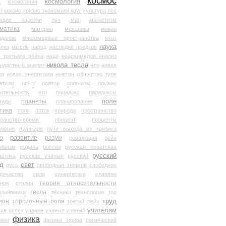
космос
космология
а
космогония
т
кризис
кризис экономики
круг
культура
лес
ющие тарелки
луч
маг
магнетизм
матика
материя
механика
микро
здание
многомерные пространства
мозг
наука
века
мысль
народ
наследие предков
 третьего рейха
наци
неархимедов анализ
никола тесла
андартный анализ
нло
новая
ка
новая энергетика
ньютон
общество туле
ьтизм
опыт
оратор
организм
оружие
ительность
ото
парадокс
парадоксы
планеты
поле
миды
планирование
тика
поля
поток
природа
пространство
транство-время
процент
проценты
логия
пуанкаре
пути выхода из кризиса
о
развитие
разум
революция
рейх
тивизм
родина
россия
русская советская
русский
астика
русские ученые
русский
д
свет
русь
свободная энергия
свободное
ричество
сила
синергетика
славяне
теория относительности
ание
сталин
тесла
одинамика
техника
технология
тор
труд
ион
торсионные поля
третий рейх
учителям
вия
успех
учение
ученые
ученый
физика
мен
физика эфира
физический