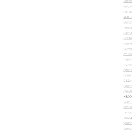
числ
креди
лета
мате
миро
чело
наука
нест
физи
оккул
относ
пира
поли
прос
психо
ради
реля
фант
наро
элект
созн
терм
торс
усло
фено