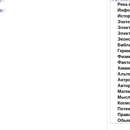
Река 
Инфо
во
|
Исто
Эзоте
Элек
Элект
Экон
Библ
Герм
Физи
Фанта
Хими
Альте
Антр
Автор
Мате
Мысл
Косм
Поте
Прав
Обья