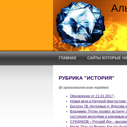
Ал
ГЛАВНАЯ
САЙТЫ КОТОРЫЕ НА
РУБРИКА "ИСТОРИЯ"
(
В хронологическом порядке
)
Обновление от 21.01.2017
|
Новая веха в Научной фантастике 
Бесогон ТВ. Интервью А. Фурсова 
Владимир Путин провёл встречу 
состояния молодёжи и ключевым а
СУНДАКОВ – Русский Дух – высоки
Крым. Путь на Родину. Как это был