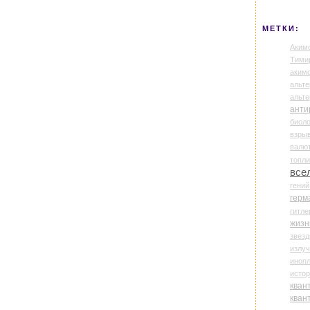
МЕТКИ:
Аким
Тими
аки
альте
альт
анти
биоло
взры
валю
топл
все
гени
герм
гитле
жизн
звез
излу
иноп
истор
кван
кван