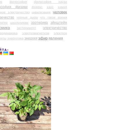
ум
философия
философия науки
ософия физики
форекс
хаос
химия
человек
дное электричество
цивилизация
вечество
черные дыры
что такое время
эзотерика
эйнштейн
ергер
школьникам
омика
электричество
эксперимент
тродинамика
электромагнетизм
электрон
эфир
энергия
явления
енты
энергетика
ЙТА: