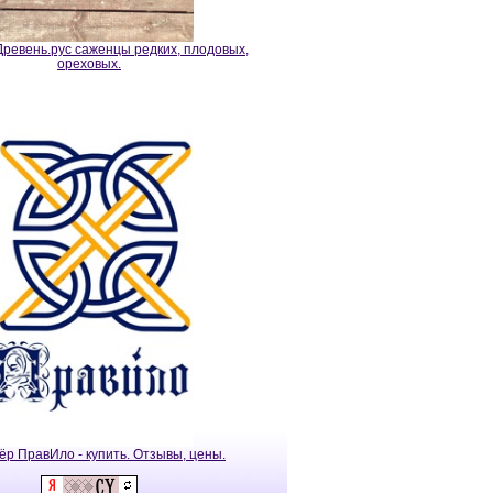
ревень.рус саженцы редких, плодовых,
ореховых.
ёр ПравИло - купить. Отзывы, цены.