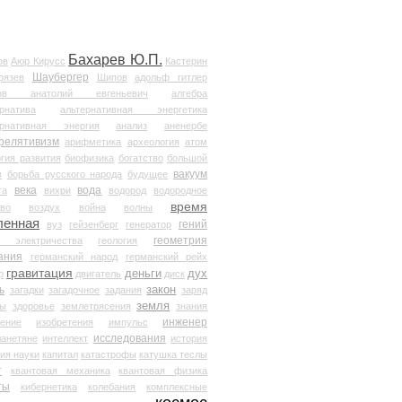
Бахарев Ю.П.
ов
Аюр Кирусс
Кастерин
Шаубергер
рязев
Шипов
адольф гитлер
мов анатолий евгеньевич
алгебра
рнатива
альтернативная энергетика
ернативная энергия
анализ
аненербе
релятивизм
арифметика
археология
атом
гия развития
биофизика
богатство
большой
вакуум
в
борьба русского народа
будущее
века
вода
та
вихри
водород
водородное
время
иво
воздух
война
волны
ленная
гений
вуз
гейзенберг
генератор
геометрия
й электричества
геология
ания
германский народ
германский рейх
гравитация
деньги
дух
р
двигатель
диск
ь
закон
загадки
загадочное
задания
заряд
земля
ды
здоровье
землетрясения
знания
инженер
чение
изобретения
импульс
исследования
ланетяне
интеллект
история
ия науки
капитал
катастрофы
катушка теслы
т
квантовая механика
квантовая физика
ты
кибернетика
колебания
комплексные