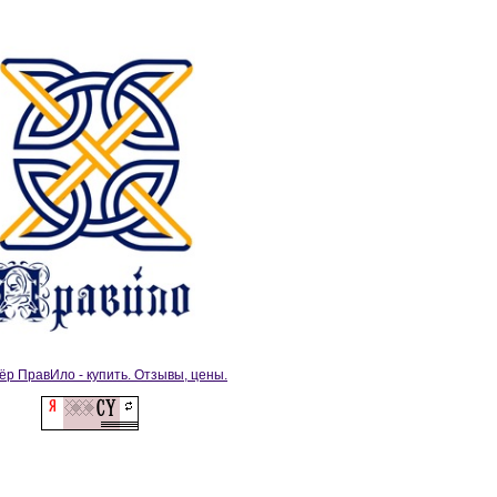
ёр ПравИло - купить. Отзывы, цены.