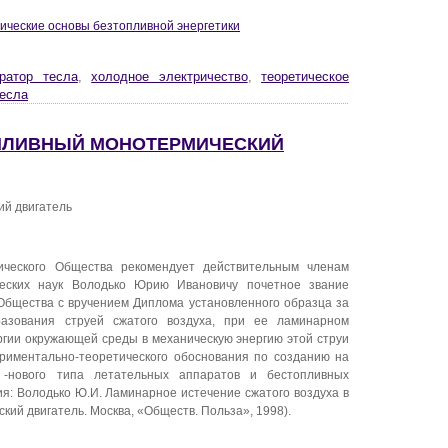
изические основы безтопливной энергетики
ератор тесла
,
холодное электричество
,
теоретическое
есла
ОПЛИВНЫЙ МОНОТЕРМИЧЕСКИЙ
й двигатель
ического Общества рекомендует действительным членам
ческих наук Володько Юрию Ивановичу почетное звание
Общества с вручением Диплома установленного образца за
азования струей сжатого воздуха, при ее ламинарном
ергии окружающей среды в механическую энергию этой струи
ериментально-теоретического обоснования по созданию на
 -нового типа летательных аппаратов и бестопливных
я: Володько Ю.И. Ламинарное истечение сжатого воздуха в
ий двигатель. Москва, «Обществ. Польза», 1998).