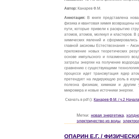
Автор:
Канарев Ф.М.
Аннотация:
В книге представлена нова
физика и квантовая химия возвращены на
пути, которые привели к раскрытию стр
атомов, атомов, молекул и кластеров. В
химических явлений и сформировались
главной аксиомы Естествознания – Акси
приложение новых теоретических резул
основе импульсного и плазменного воз
затраты энергии на получение водорода
сравнению с существующими технологиям
процессе идет трансмутация ядер ато
претендует на лидирующую роль в изуче
полезна физикам, химикам и другим
микромира и новые источники энергии.
Скачать в pdf ():
Канарев Ф.М. / ч.2 Начал
Метки:
новая энергетика
,
холдн
электричество из воды
,
электро
ОПАРИН Е.Г. / ФИЗИЧЕС