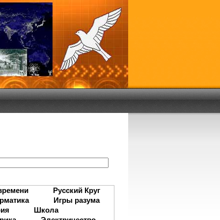
:
времени
Русский Круг
рматика
Игры разума
рия
Школа
рика
Электричество