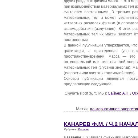
других разделах физики масса — это мер
при взаимодействии материальных тел их
считаются постоянными. В третьих ра
материальных тел и может увеличитьс
четвертых разделах физики (в определе
взаимодействия (излучения), В этих ра
материальных тел их массы зависят о
постоянными.
В данной публикации утверждается, чт
гравитации, а приведенная (условн
пространстве-времени. Масса — это
потенциальной или кинетической энерг
материальных тел (сгустков энергии). 
(скорости или частоты взаимодействия).
Основой публикации являются посту
предлагающие следующее.
Скачать в pdf (6,75 МБ ):
Сайбер А.Н. / Ос
Метки:
альтернативная энергети
КАНАРЕВ Ф.М. / Ч.2 НАЧ
Рубрика:
Физика
Название:
ч.2 Начала физхимии микромир