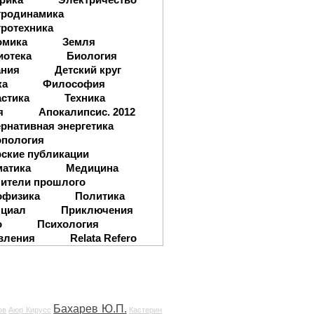
тродинамика
ротехника
омика
Земля
иотека
Биология
ания
Детский круг
ка
Философия
стика
Техника
я
Апокалипсис. 2012
рнативная энергетика
опология
ские публикации
матика
Медицина
ители прошлого
офизика
Политика
нциал
Приключения
о
Психология
вления
Relata Refero
Бахарев Ю.П.
ов
Аюр Кирусс
Кастерин