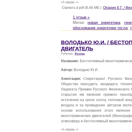
<!–more–>
Скачать в pdf (6,46 МБ ):
Опарин Е.Г. / Ф
1 отзыв »
Метки:
новая энергетика
,
ген
обоснование энергетики тесла
,
т
ВОЛОДЬКО Ю.И. / БЕСТ
ДВИГАТЕЛЬ
Рубрика:
Физика
Название:
Бестопливный монотермически
Автор:
Володько Ю.И.
Аннотация:
Секретариат Русского Физ
Общества присудить кандидату техни
Лауреата Премии Русского Физического 
открытие им явления прямого преобр
истечении на срезе сопла, тепловой эн
воздуха и за проведение автором эксп
основе использования этого явления
монотермических двигателей (Монографи
атмосферу и бестопливный монотермическ
<!–more–>