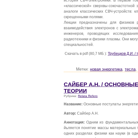
история СВЧ-электроники. В первом то
«классической» сверхвы-сокочастотной 
аналоги классических СВЧ-устройств: 
скрещенными полями.
Лекции предназначены для физиков р
взаимодействия электронов с электром
инженеров, проводящих исследования
радиотехники и физики плазмы. Они мог
специальностей.
Скачать в pdf (80,7 МБ ):
Трубецков Д.И. /
Метки:
новая энергетика
,
тесла
,
САЙБЕР А.Н. / ОСНОВНЫ
ТЕОРИИ
Рубрика:
Relata Refero
Название:
Основные постулаты энергети
Автор:
Сайбер А.Н.
Аннотация:
Одним из фундаментальных 
йьляется понятие массы материальных т
одних разделах физики как науки (в од