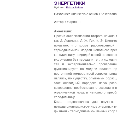
ЭНЕРГЕТИКИ
Рубрика:
Relata Refero
Название:
Физические основы безтоплив
Автор:
Опарин Е.Г.
Аннотация:
Против абсолютизации второго начала 
как Й. Лошмидт, Л. Ж. Гуи, К. Э. Циолко
показано, что кроме рассмотренной
термодинамикой модели неполного прео
холодильнику природой вешей не запрещ
вид энергии без передачи тепла холодил
так и экспериментально проверен
функционируют по модели полного пр
постоянной температурой вопреки принц
являясь, по существу, опытными образца
этот очевидный парадокс легко раз
совершенно необоснованно возвели в 
ограниченной модели неполного преоб
холодильнику.
Книга предназначена для научных 
нетрадиционных источников энергии, и в
физикой и термодинамикой вечный спор о