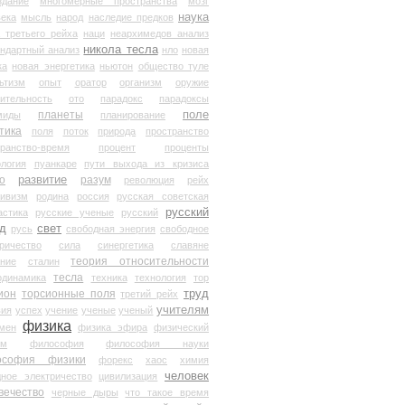
здание
многомерные пространства
мозг
наука
века
мысль
народ
наследие предков
 третьего рейха
наци
неархимедов анализ
никола тесла
андартный анализ
нло
новая
ка
новая энергетика
ньютон
общество туле
ьтизм
опыт
оратор
организм
оружие
ительность
ото
парадокс
парадоксы
планеты
поле
миды
планирование
тика
поля
поток
природа
пространство
транство-время
процент
проценты
логия
пуанкаре
пути выхода из кризиса
о
развитие
разум
революция
рейх
тивизм
родина
россия
русская советская
русский
астика
русские ученые
русский
д
свет
русь
свободная энергия
свободное
ричество
сила
синергетика
славяне
теория относительности
ание
сталин
тесла
одинамика
техника
технология
тор
труд
ион
торсионные поля
третий рейх
учителям
вия
успех
учение
ученые
ученый
физика
мен
физика эфира
физический
ум
философия
философия науки
ософия физики
форекс
хаос
химия
человек
дное электричество
цивилизация
вечество
черные дыры
что такое время