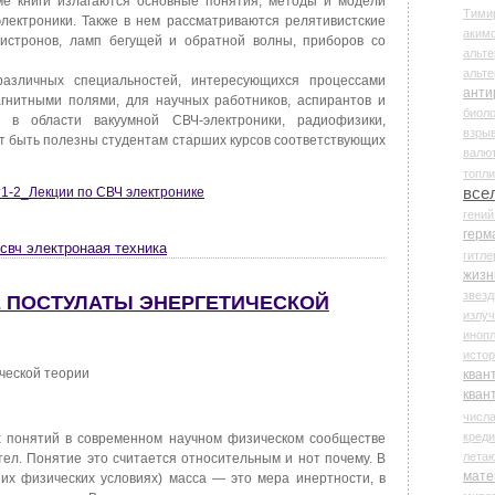
ме книги излагаются основные понятия, методы и модели
Тими
электроники. Также в нем рассматриваются релятивистские
аки
клистронов, ламп бегущей и обратной волны, приборов со
альте
альт
азличных специальностей, интересующихся процессами
анти
агнитными полями, для научных работников, аспирантов и
биоло
 в области вакуумной СВЧ-электроники, радиофизики,
взры
ут быть полезны студентам старших курсов соответствующих
валю
топл
все
 т1-2_Лекции по СВЧ электронике
гени
герм
свч электронаая техника
гитле
жизн
звез
Е ПОСТУЛАТЫ ЭНЕРГЕТИЧЕСКОЙ
излу
иноп
истор
ческой теории
кван
кван
числ
креди
понятий в современном научном физическом сообществе
лета
ел. Понятие это считается относительным и нот почему. В
мате
них физических условиях) масса — это мера инертности, в