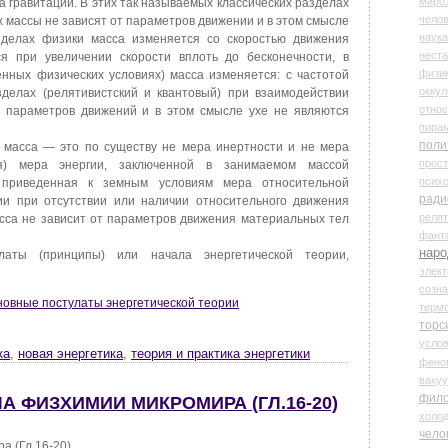
миро
а гравитации. В этих так называемых классических разделах
чело
 массы не зависят от параметров движении и в этом смысле
наука
зделах физики масса изменяется со скоростью движения
нест
я при увеличении скорости вплоть до бесконечности, в
физи
нных физических условиях) масса изменяется: с частотой
оккул
зделах (релятивистский и квантовый) при взаимодействии
относ
т параметров движений и в этом смысле ухе не являются
пира
поли
о масса — это по существу не мера инертности и не мера
прос
ая) мера энергии, заключенной в занимаемом массой
психо
 приведенная к земным условиям мера относительной
ради
ии при отсутствии или наличии относительного движения
реля
Масса не зависит от параметров движения материальных тел
фант
наро
латы (принципы) или начала энергетической теории,
элект
созн
новные постулаты энергетической теории
терм
торс
усло
ка
,
новая энергетика
,
теория и практика энергетики
фено
ваку
фил
АЛА ФИЗХИМИИ МИКРОМИРА (ГЛ.16-20)
холо
чело
а (Гл.16-20)