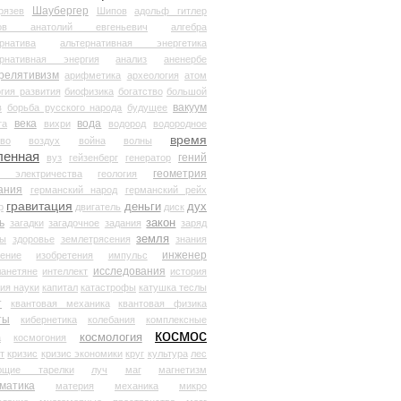
Шаубергер
рязев
Шипов
адольф гитлер
мов анатолий евгеньевич
алгебра
рнатива
альтернативная энергетика
ернативная энергия
анализ
аненербе
релятивизм
арифметика
археология
атом
гия развития
биофизика
богатство
большой
вакуум
в
борьба русского народа
будущее
века
вода
та
вихри
водород
водородное
время
иво
воздух
война
волны
ленная
гений
вуз
гейзенберг
генератор
геометрия
й электричества
геология
ания
германский народ
германский рейх
гравитация
деньги
дух
р
двигатель
диск
ь
закон
загадки
загадочное
задания
заряд
земля
ды
здоровье
землетрясения
знания
инженер
чение
изобретения
импульс
исследования
ланетяне
интеллект
история
ия науки
капитал
катастрофы
катушка теслы
т
квантовая механика
квантовая физика
ты
кибернетика
колебания
комплексные
космос
космология
а
космогония
т
кризис
кризис экономики
круг
культура
лес
ющие тарелки
луч
маг
магнетизм
матика
материя
механика
микро