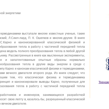
ной энергетики
термодинамики выступали многие известные ученые, такие
вский, Л.Сиил-лард, П. К. Ошепков и многие.другие. В книге
 С.Карно и канонизированной классической физикой и
бразования тепла в работу с частичной передачей тепла
ена модель полного преобразования тепла в любой другой
ьнику. Рассмотренные в книге как мысленные эксперименты,
ные и запатентованные опытные образны нормально
еобразования тепла в другие виды энергии в среде с
ипу Карно и канонам классической физики и термодинамики,
ми вечного двигателя второго рода. Из книги следует, что
решим тем, что классическая физика и термодинамика
принцип и канонизировали выводы Карно, полученные для
Тренаж
разования тепла в работу с частичной передачей тепла
работников и инженеров, занимающихся разработкой
носит свою лепту в, казалось бы, разрешенный классической
 вечном двигателе.