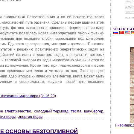
шауб
экон
элек
я аксиоматика Естествознания и на её основе квантовая
элем
 классический путь развития. Сделаны первые шаги на этом
уктуры фотона, электрона и принципов формирования ядер
ЯЗЫК СА
 результате появилась новая интерпретация многих физико-
 условия для познания глубин мироздания под контролем
омы Единства пространства, материи и времени. Показано
ьтатов к решению практических энергетических задач на
действий на ионы и кластеры воды, в результате которых
 и тепловой энергии из воды многократно уменьшаются по
и их получения. Кроме того, при плазмоэлектролитическом
мов щелочных металлов и металла катода. Этот процесс
нии ядер атомов химических элементов. Книга может быть
 ученым и специалистам, ищущим новый путь познания
а физхимии микромира (Гл.16-20)
ое электричество
,
холодный термояд
,
тесла
,
шаубергер
,
лиз воды
,
энергия воды
Питомник Д
КИЕ ОСНОВЫ БЕЗТОПЛИВНОЙ