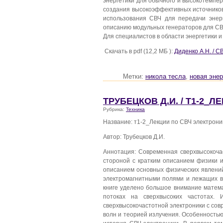
энергетики для обычного и высокотемпер
создания высокоэффективных источников
использования СВЧ для передачи энер
описанию модульных генераторов для СВ
Для специалистов в области энергетики и
Скачать в pdf (12,2 МБ ):
Диденко А.Н. / С
Метки:
никола тесла
,
новая энер
ТРУБЕЦКОВ Д.И. / Т1-2_
Рубрика:
Техника
Название: т1-2_Лекции по СВЧ электрони
Автор: Трубецков Д.И.
Аннотация: Современная сверхвысокочас
стороной с кратким описанием физики 
описанием основных физических явлений
электромагнитными полями и лежащих в 
книге уделено большое внимание матем
потоках на сверхвысоких частотах. 
сверхвысокочастотной электроники с со
волн и теорией излучения. Особенностью