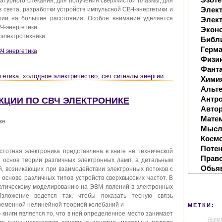
атурного спекания, для получения сверхчистой плазмы, для
Элек
 света, разработки устройств импульсной СВЧ-энергетики и
гии на большие расстояния. Особое внимание уделяется
Элект
Ч-энергетики.
Экон
 электротехники.
Библ
Герм
ВЧ энергетика
Физи
Фанта
гетика
,
холодное электричество
,
свч сигналы энергии
Хими
Альте
Антр
ЛЕКЦИИ ПО СВЧ ЭЛЕКТРОНИКЕ
Автор
Мате
ке
Мысл
Косм
Поте
тотная электроника представлена в книге не технической
Прав
и основ теории различных электронных ламп, а детальным
Обья
, возникающих при взаимодействии электронных потоков с
основе различных типов устройств сверхвысоких частот. В
атическому моделированию на ЭВМ явлений в электронных
Изложение ведется так, чтобы показать тесную связь
временной нелинейной теорией колебаний и
МЕТКИ:
 книги является то, что в ней определенное место занимает
Аким