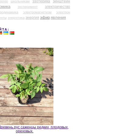
эзотерика
эйнштейн
ергер
школьникам
омика
электричество
эксперимент
тродинамика
электромагнетизм
электрон
эфир
энергия
явления
енты
энергетика
ЙТА:
ревень.рус саженцы редких, плодовых,
ореховых.