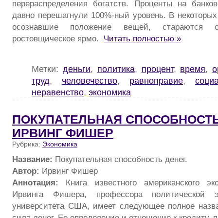
перераспределения богатств. Проценты на банко
давно перешагнули 100%-ный уровень. В некоторых
осознавшие положение вещей, стараются 
ростовщическое ярмо.
Читать полностью »
Метки:
деньги
,
политика
,
процент
,
время
,
о
труд
,
человечество
,
равноправие
,
соци
неравенство
,
экономика
ПОКУПАТЕЛЬНАЯ СПОСОБНОСТЬ
ИРВИНГ ФИШЕР
Рубрика:
Экономика
Название:
Покупательная способность денег.
Автор:
Ирвинг Фишер
Аннотация:
Книга известного американского эко
Ирвинга Фишера, профессора политической э
университета США, имеет следующее полное назва
сила денег. Ее определение и отношение к кредиту, 