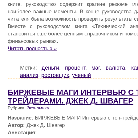
книге, руководство содержит краткие резюме гл
наиболее важные моменты. В конце руководства д
читателя была возможность проверить результаты с
Вместе с руководством книга «Технический ан
становится еше более ценным справочником и помощ
финансовых рынках.
Читать полностью »
Метки:
деньги
,
процент
,
маг
,
валюта
,
ка
анализ
,
ростовщик
,
ученый
БИРЖЕВЫЕ МАГИ ИНТЕРВЬЮ С 
ТРЕЙДЕРАМИ. ДЖЕК Д. ШВАГЕР
Рубрика:
Экономика
Название:
БИРЖЕВЫЕ МАГИ Интервью с топ-трейде
Автор:
Джек Д. Швагер
Аннотация: