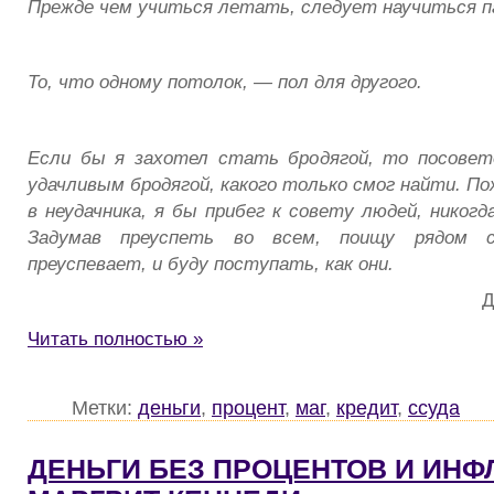
Прежде чем учиться летать, следует научиться п
То, что одному потолок, — пол для другого.
Если бы я захотел стать бродягой, то посове
удачливым бродягой, какого только смог найти. П
в неудачника, я бы прибег к совету людей, никогд
Задумав преуспеть во всем, поищу рядом 
преуспевает, и буду поступать, как они.
Д
Читать полностью »
Метки:
деньги
,
процент
,
маг
,
кредит
,
ссуда
ДЕНЬГИ БЕЗ ПРОЦЕНТОВ И ИНФ