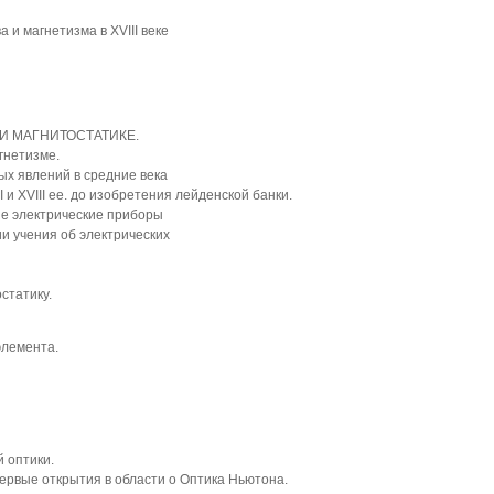
 и магнетизма в XVIII веке
И МАГНИТОСТАТИКЕ.
гнетизме.
ых явлений в средние века
I и XVIII ее. до изобретения лейденской банки.
ые электрические приборы
и учения об электрических
статику.
элемента.
 оптики.
первые открытия в области o Оптика Ньютона.