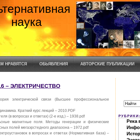
ьтернативная
наука
М НРАВЯТСЯ
ОБЬЯВЛЕНИЯ
АВТОРСКИЕ ПУБЛИКАЦИИ
16 – ЭЛЕКТРИЧЕСТВО
еория электрической связи (Высшее профессиональное
динамика. Краткий курс лекций – 2010.PDF
я (в вопросах и ответах) (2-е изд.) – 1938.pdf
РУБРИКИ
Река 
ьсные магнитные поля. Методы генерации и физические
Инфо
ных полей мегаэрстедного диапазона – 1972.pdf
ектроустановок в вопросах и ответах (Нормативная база) –
Исто
Эзоте