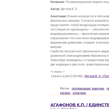
Название:
Поляризационная модель неод
Автор:
Дятлов В. Л.
Аннотация:
В книге излагается и обосн
физического вакуума. Согласно разраба
представляет собой вездесущую поляриз
состоящую из однородного — абсолютног
модифицированных —физических вакуумо
образования того или иного модифициро
вакуумными доменами, плавают в неогра
вакуума.
Свойства абсолютного физического ваку
уравнений электродинамики Максвелла и
Хевисайда приведены к стандартному виду
две индукции и два поля, гравитационные
<!–more–>
Скачать в pdf (2,00 МБ):
Дятлов В. Л. / П
Метки:
поляризация ваккума
,
п
космос
,
электрон
АГАФОНОВ К.П. / ЕДИНС
Рубрика:
Relata Refero