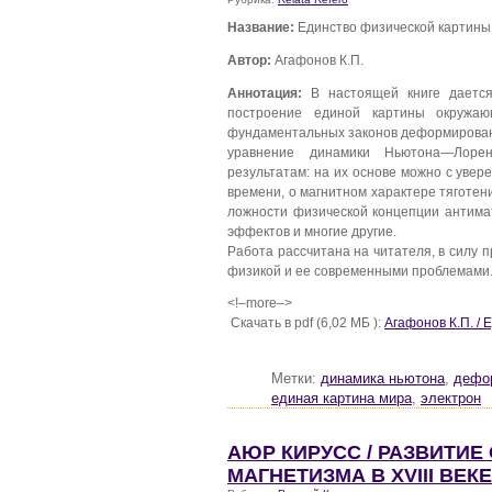
Название:
Единство физической картины
Автор:
Агафонов К.П.
Аннотация:
В настоящей книге дается 
построение единой картины окружаю
фундаментальных законов деформирован
уравнение динамики Ньютона—Лоре
результатам: на их основе можно с увер
времени, о магнитном характере тяготен
ложности физической концепции антимат
эффектов и многие другие.
Работа рассчитана на читателя, в силу
физикой и ее современными проблемами
<!–more–>
Скачать в pdf (6,02 МБ ):
Агафонов К.П. /
Метки:
динамика ньютона
,
дефо
единая картина мира
,
электрон
АЮР КИРУСС / РАЗВИТИЕ
МАГНЕТИЗМА В XVIII ВЕКЕ