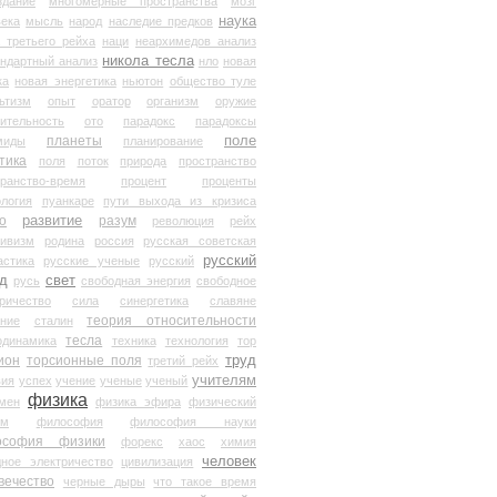
здание
многомерные пространства
мозг
наука
века
мысль
народ
наследие предков
 третьего рейха
наци
неархимедов анализ
никола тесла
андартный анализ
нло
новая
ка
новая энергетика
ньютон
общество туле
ьтизм
опыт
оратор
организм
оружие
ительность
ото
парадокс
парадоксы
планеты
поле
миды
планирование
тика
поля
поток
природа
пространство
транство-время
процент
проценты
логия
пуанкаре
пути выхода из кризиса
о
развитие
разум
революция
рейх
тивизм
родина
россия
русская советская
русский
астика
русские ученые
русский
д
свет
русь
свободная энергия
свободное
ричество
сила
синергетика
славяне
теория относительности
ание
сталин
тесла
одинамика
техника
технология
тор
труд
ион
торсионные поля
третий рейх
учителям
вия
успех
учение
ученые
ученый
физика
мен
физика эфира
физический
ум
философия
философия науки
ософия физики
форекс
хаос
химия
человек
дное электричество
цивилизация
вечество
черные дыры
что такое время