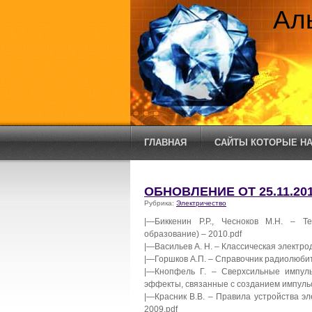
Ал
ГЛАВНАЯ
САЙТЫ КОТОРЫЕ НА
ОБНОВЛЕНИЕ ОТ 25.11.20
Рубрика:
Электричество
|—Биккенин Р.Р., Чесноков М.Н. – Т
образование) – 2010.pdf
|—Васильев А. Н. – Классическая электро
|—Горшков А.П. – Справочник радиолюбител
|—Кнопфель Г. – Сверхсильные импул
эффекты, связанные с созданием импульс
|—Красник В.В. – Правила устройства эл
2009.pdf