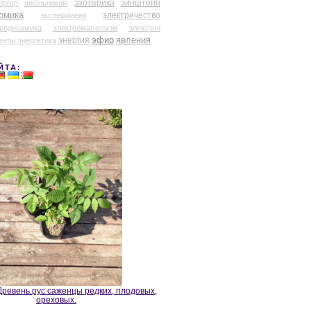
эзотерика
эйнштейн
ергер
школьникам
омика
электричество
эксперимент
тродинамика
электромагнетизм
электрон
эфир
энергия
явления
енты
энергетика
ЙТА:
ревень.рус саженцы редких, плодовых,
ореховых.