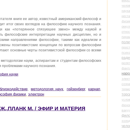
миро
чело
наука
нест
тателя книге ее автор, известный американский философ и
физи
дит итог своих взглядов на философию научного познания.
оккул
ки как «потерянное спязуюшее звено» между наукой и
относ
ть философские интерпретации научных дисциплин, но и
пира
ескими направлениями философии, такими как идеализм и
поли
ложены позитивистские концепции по вопросам философии
прос
тупают основные черты позитивистской философии со всеми
психо
ради
 методологам науки, аспирантам и студентам философских
реля
ся проблемами научного познания.
фант
наро
софия науки
элект
созн
близкодействие
,
методология наук
,
гейзенберг
,
карнап
,
терм
торс
софия физики
,
электрон
усло
фено
Ж.,ПЛАНК М. / ЭФИР И МАТЕРИЯ
ваку
фил
холо
чело
.