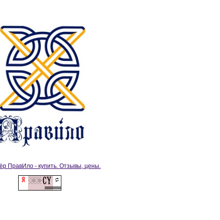
ёр ПравИло - купить. Отзывы, цены.