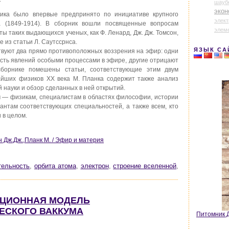
шауб
экон
ика было впервые предпринято по инициативе крупного
элек
на (1849-1914). В сборник вошли посвященные вопросам
элем
 таких выдающихся ученых, как Ф. Ленард, Дж. Дж. Томсон,
е из статьи Л. Саутссрнса.
ЯЗЫК СА
ствуют два прямо противоположных воззрения на эфир: одни
сть явлений особыми процессами в эфире, другие отрицают
борнике помешены статьи, соответствующие этим двум
айших физиков XX века М. Планка содержит также анализ
 науки и обзор сделанных в ней открытий.
м — физикам, специалистам в областях философии, истории
рантам соответствующих специальностей, а также всем, кто
 в целом.
н Дж.Дж.,Планк М. / Эфир и материя
тельность
,
орбита атома
,
электрон
,
строение вселенной
,
ЗАЦИОННАЯ МОДЕЛЬ
ЕСКОГО ВАККУМА
Питомник Д