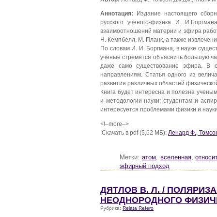
Аннотация:
Издание настоящего сборн
русского ученого-физика И. И.Боргма
взаимоотношений материи и эфира работы
Н. Кемпбелл, М. Планк, а также извлечени
По словам И. И. Боргмана, в науке суще
ученые стремятся объяснить большую ча
даже само существование эфира. В с
направлениям. Статья одного из велич
развития различных областей физической
Книга будет интересна и полезна учены
и методологии науки; студентам и аспи
интересуется проблемами физики и науки
<!–more–>
Скачать в pdf (5,62 МБ):
Ленард Ф., Томсо
Метки:
атом
,
вселенная
,
относи
эфирный подход
ДЯТЛОВ В. Л. / ПОЛЯРИ
НЕОДНОРОДНОГО ФИЗИЧ
Рубрика:
Relata Refero