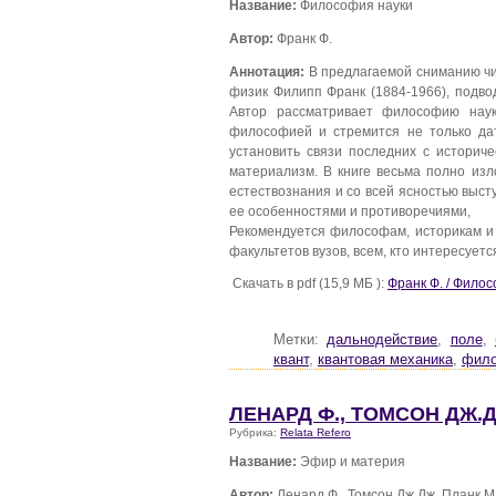
Название:
Философия науки
Автор:
Франк Ф.
Аннотация:
В предлагаемой сниманию чи
физик Филипп Франк (1884-1966), подво
Автор рассматривает философию нау
философией и стремится не только да
установить связи последних с историч
материализм. В книге весьма полно из
естествознания и со всей ясностью выс
ее особенностями и противоречиями,
Рекомендуется философам, историкам и
факультетов вузов, всем, кто интересует
Скачать в pdf (15,9 МБ ):
Франк Ф. / Фило
Метки:
дальнодействие
,
поле
,
квант
,
квантовая механика
,
фило
ЛЕНАРД Ф., ТОМСОН ДЖ.Д
Рубрика:
Relata Refero
Название:
Эфир и материя
Автор:
Ленард Ф., Томсон Дж.Дж.,Планк М