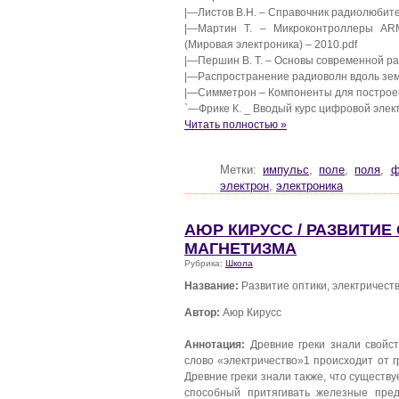
|—Листов В.Н. – Справочник радиолюбител
|—Мартин Т. – Микроконтроллеры ARM
(Мировая электроника) – 2010.pdf
|—Першин В. Т. – Основы современной ра
|—Распространение радиоволн вдоль зем
|—Симметрон – Компоненты для построен
`—Фрике К. _ Вводый курс цифровой элект
Читать полностью »
Метки:
импульс
,
поле
,
поля
,
ф
электрон
,
электроника
АЮР КИРУСС / РАЗВИТИЕ
МАГНЕТИЗМА
Рубрика:
Школа
Название:
Развитие оптики, электричест
Автор:
Аюр Кирусс
Аннотация:
Древние греки знали свойст
слово «электричество»1 происходит от гр
Древние греки знали также, что существ
способный притягивать железные пред