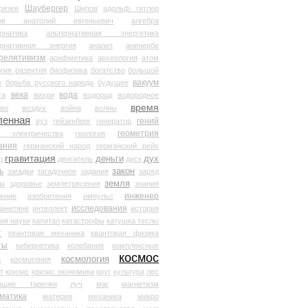
Шаубергер
рязев
Шипов
адольф гитлер
мов анатолий евгеньевич
алгебра
рнатива
альтернативная энергетика
ернативная энергия
анализ
аненербе
релятивизм
арифметика
археология
атом
гия развития
биофизика
богатство
большой
вакуум
в
борьба русского народа
будущее
века
вода
та
вихри
водород
водородное
время
иво
воздух
война
волны
ленная
гений
вуз
гейзенберг
генератор
геометрия
й электричества
геология
ания
германский народ
германский рейх
гравитация
деньги
дух
р
двигатель
диск
ь
закон
загадки
загадочное
задания
заряд
земля
ды
здоровье
землетрясения
знания
инженер
чение
изобретения
импульс
исследования
ланетяне
интеллект
история
ия науки
капитал
катастрофы
катушка теслы
т
квантовая механика
квантовая физика
ты
кибернетика
колебания
комплексные
космос
космология
а
космогония
т
кризис
кризис экономики
круг
культура
лес
ющие тарелки
луч
маг
магнетизм
матика
материя
механика
микро