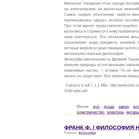
Магнесии. Название этого города послу
ни электрических, ни магнитных явлени
Самое первое объяснение свойств магн
приписывалась «душа», которая заставля
При этом магнит представляли подобно 
кусок мяса и стремится к нему приблизить
нему притянуться. Это объяснение весь
объяснения, когда предметы неживой 
которые верили в существование целого ря
материалистическая философия.
Философы-материалисты Древней Греции 
явления природы естественными законами
неделимых частиц — атомов. По их мне
ничего не существует. Все явления прир
Скачать в pdf ( 1,1 МБ): http://www.vixri.c
XVIII veke.pdf
Метки:
дух
,
душа
,
закон
,
ат
электричество
,
электрон
,
янтарь
ФРАНК Ф. / ФИЛОСОФИЯ 
Рубрика:
Философия