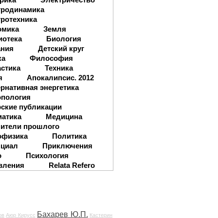
тродинамика
ротехника
омика
Земля
иотека
Биология
ания
Детский круг
ка
Философия
стика
Техника
я
Апокалипсис. 2012
рнативная энергетика
опология
ские публикации
матика
Медицина
ители прошлого
офизика
Политика
нциал
Приключения
о
Психология
вления
Relata Refero
Бахарев Ю.П.
ов
Аюр Кирусс
Кастерин