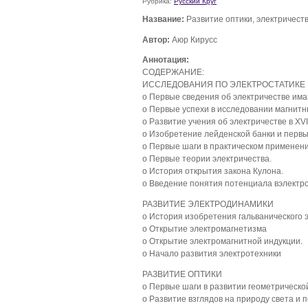
Рубрика:
Русский Круг
Название:
Развитие оптики, электричества
Автор:
Аюр Кирусс
Аннотация:
СОДЕРЖАНИЕ:
ИССЛЕДОВАНИЯ ПО ЭЛЕКТРОСТАТИКЕ 
o Первые сведения об электричестве има
o Первые успехи в исследовании магнитн
o Развитие учения об электричестве в XVI
o Изобретение лейденской банки и перв
o Первые шаги в практическом применени
o Первые теории электричества.
o История открытия закона Кулона.
o Введение понятия потенциала вэлектро
РАЗВИТИЕ ЭЛЕКТРОДИНАМИКИ
o История изобретения гальванического 
o Открытие электромагнетизма
o Открытие электромагнитной индукции.
o Начало развития электротехники
РАЗВИТИЕ ОПТИКИ
o Первые шаги в развитии геометрической
o Развитие взглядов на природу света и 