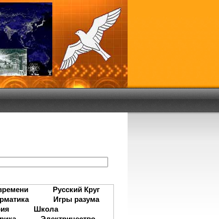
:
времени
Русский Круг
рматика
Игры разума
рия
Школа
рика
Электричество