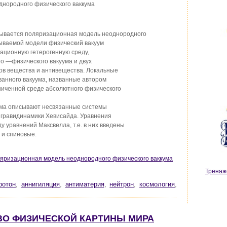
нородного физического ваккума
овывается поляризационная модель неоднородного
тываемой модели физический вакуум
ационную гетерогенную среду,
о —физического вакуума и двух
в вещества и антивещества. Локальные
ванного вакуума, названные автором
ниченной среде абсолютного физического
ума описывают несвязанные системы
 гравидинамики Хевисайда. Уравнения
 уравнений Максвелла, т.е. в них введены
 и спиновые.
оляризационная модель неоднородного физического ваккума
Тренаж
ротон
,
аннигиляция
,
антиматерия
,
нейтрон
,
космология
,
ТВО ФИЗИЧЕСКОЙ КАРТИНЫ МИРА