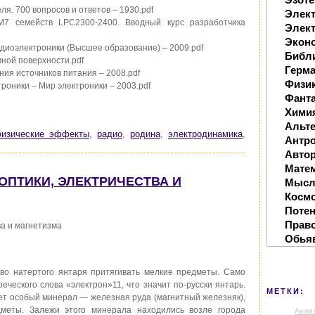
я. 700 вопросов и ответов – 1930.pdf
Элек
7 семейств LPC2300-2400. Вводный курс разработчика
Элект
Экон
диоэлектроники (Высшее образование) – 2009.pdf
Библ
ной поверхности.pdf
Герм
ия источников питания – 2008.pdf
Физи
роники – Мир электроники – 2003.pdf
Фанта
Хими
Альте
изические эффекты
,
радио
,
родина
,
электродинамика
,
Антр
Автор
Мате
 ОПТИКИ, ЭЛЕКТРИЧЕСТВА И
Мысл
Косм
Поте
Прав
ва и магнетизма
Обья
во натертого янтаря притягивать мелкие предметы. Само
еческого слова «электрон»11, что значит по-русски янтарь.
МЕТКИ:
ует особый минерал — железная руда (магнитный железняк),
меты. Залежи этого минерала находились возле города
Аким