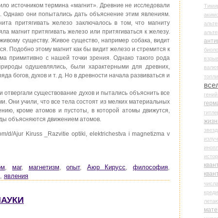
жило источником термина «магнит». Древние не исследовали
Тими
й. Однако они попытались дать объяснение этим явлениям.
аки
ита притягивать железо заключалось в том, что магниту
альте
ла магнит притягивать железо или притягиваться к железу.
альт
живому существу. Живое существо, например собака, видит
анти
ся. Подобно этому магнит как бы видит железо и стремится к
биоло
ма примитивно с нашей точки зрения. Однако такого рода
взры
природы одушевлялись, были характерными для древних,
валю
да богов, духов и т. д. Но в древности начала развиваться и
топл
все
отвергали существование духов и пытались объяснить все
гени
. Они учили, что все тела состоят из мелких материальных
герм
нию, кроме атомов и пустоты, в которой атомы движутся,
гитле
оды объясняются движением атомов.
жизн
звез
om/d/Ajur Kiruss _Razvitie optiki, elektrichestva i magnetizma v
излу
иноп
истор
кван
ом
,
маг
,
магнетизм
,
опыт
,
Аюр Кирусс
,
философия
,
кван
,
явления
числ
креди
НАУКИ
лета
мате