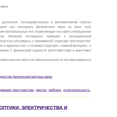
 мира
доступное, последовательное и математически строгое
щего нас реального физического мира на базе трех
ия материальных тел, позволяющих составить обобщенное
нца. Решения последнего приводят к сенсационным
енностью рассуждать о трехмерной структуре пространства-
ия и ядерных сил, о полевой структуре «темной материи», о
ерии, о физической сущности релятивистских и квантовых
 профессии или простой любознательности интересующегося
.
 Единство физической картины мира
рмации пространства
,
протон
,
нейтрон
,
относительность
,
 ОПТИКИ, ЭЛЕКТРИЧЕСТВА И