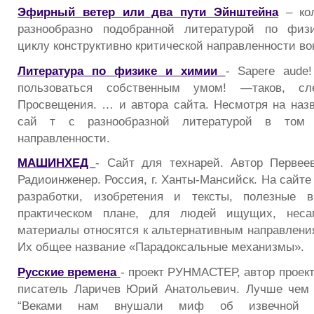
Эфирный ветер или два пути Эйнштейна
– кол
разнообразно подобранной литературой по физи
циклу конструктивно критической направленности в
Литература по физике и химии
- Sapere aud
пользоваться собственным умом! —таков, сле
Просвещения. … и автора сайта. Несмотря на наз
сай т с разнообразной литературой в том 
направленности.
МАШИНХЕД
- Сайт для технарей. Автор Первее
Радиоинженер. Россия, г. Ханты-Мансийск. На сайте
разработки, изобретения и тексты, полезные 
практическом плане, для людей ищущих, несам
материалы относятся к альтернативным направлени
Их общее название «Парадоксальные механизмы».
Русские времена
- проект РУНМАСТЕР, автор проек
писатель Ларичев Юрий Анатольевич. Лучше чем 
“Веками нам внушали миф об извечной пр