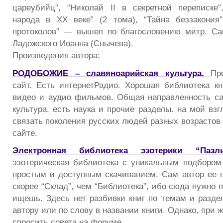
цареубийц”, “Николай II в секретной переписке”
народа в XX веке” (2 тома), “Тайна беззакония”
протоколов” — вышел по благословению митр. Сан
Ладожского Иоанна (Снычева).
Произведения автора:
РОДОБОЖИЕ – славяноарийская культура.
Пр
сайт. Есть интернетРадио. Хорошая библиотека кн
видео и аудио фильмов. Общая направленность са
культура, есть наука и прочие разделы. на мой вз
связать поколения русских людей разных возрастов
сайте.
Электронная библиотека эзотерики “Пазл
эзотерическая библиотека с уникальным подбором 
простым и доступным скачиванием. Сам автор ее го
скорее “Склад”, чем “Библиотека”, ибо сюда нужно 
ищешь. Здесь нет разбивки книг по темам и раздел
автору или по слову в названии книги. Однако, при 
спросить совета на форуме.