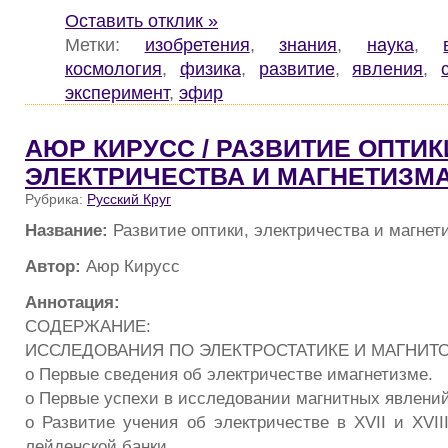
Оставить отклик »
Метки:
изобретения
,
знания
,
наука
,
космология
,
физика
,
развитие
,
явления
,
эксперимент
,
эфир
АЮР КИРУСС / РАЗВИТИЕ ОПТИК
ЭЛЕКТРИЧЕСТВА И МАГНЕТИЗМА В
Рубрика:
Русский Круг
Название:
Развитие оптики, электричества и магнети
Автор:
Аюр Кирусс
Аннотация:
СОДЕРЖАНИЕ:
ИССЛЕДОВАНИЯ ПО ЭЛЕКТРОСТАТИКЕ И МАГНИТО
o Первые сведения об электричестве имагнетизме.
o Первые успехи в исследовании магнитных явлений
o Развитие учения об электричестве в XVII и XVII
лейденской банки.