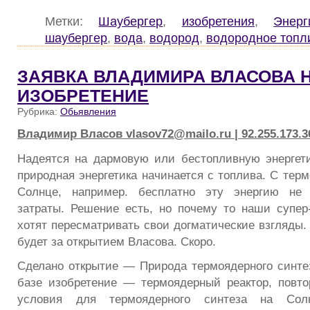
Метки:
Шаубергер
,
изобретения
,
Энер
шаубергер
,
вода
,
водород
,
водородное топл
ЗАЯВКА ВЛАДИМИРА ВЛАСОВА 
ИЗОБРЕТЕНИЕ
Рубрика:
Обьявления
Владимир Власов vlasov72@mailo.ru | 92.255.173.3
Надеятся на дармовую или бестопливную энергет
природная энергетика начинается с топлива. С тер
Солнце, например. бесплатно эту энергию не 
затраты. Решение есть, но почему то наши супер
хотят пересматривать свои догматические взгляды.
будет за открытием Власова. Скоро.
Сделано открытие — Природа термоядерного синтез
базе изобретение — термоядерный реактор, повт
условия для термоядерного синтеза на Сол