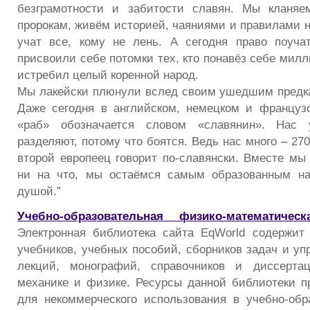
безграмотности и забитости славян. Мы кланя
пророкам, живём историей, чаяниями и правилами н
учат все, кому не лень. А сегодня право поуча
присвоили себе потомки тех, кто понавёз себе мил
истребил целый коренной народ.
Мы лакейски плюнули вслед своим ушедшим предка
Даже сегодня в английском, немецком и француз
«раб» обозначается словом «славянин». Нас 
разделяют, потому что боятся. Ведь нас много – 2
второй европеец говорит по-славянски. Вместе мы 
ни на что, мы остаёмся самым образованным на
душой.”
Учебно-образовательная физико-математичес
Электронная библиотека сайта EqWorld содержит
учебников, учебных пособий, сборников задач и уп
лекций, монографий, справочников и диссерта
механике и физике. Ресурсы данной библиотеки п
для некоммерческого использования в учебно-обр