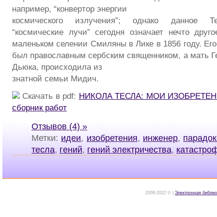
например, “конвертор энергии
космического излучения”; однако данное Т
“космические лучи” сегодня означает нечто дру
маленьком селении Смиляны в Лике в 1856 году. Ег
был православным сербским священником, а мать Ге
Дьюка, происходила из
знатной семьи Мидич.
Скачать в pdf:
НИКОЛА ТЕСЛА: МОИ ИЗОБРЕТЕНИ
сборник работ
Отзывов (4) »
Метки:
идеи
,
изобретения
,
инженер
,
парадо
тесла
,
гений
,
гений электричества
,
катастро
2008-2022 © |
Электронная библио