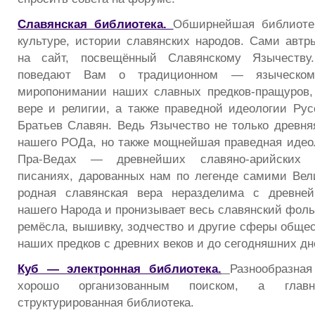
Славянская библиотека.
Обширнейшая библиотек
культуре, истории славянских народов. Сами автр
на сайт, посвещённый Славянскому Язычеству
поведают Вам о традиционном — языческом
миропонимании наших славных предков-пращуров,
вере и религии, а также праведной идеологии Рус
Братьев Славян. Ведь Язычество не только древняя
нашего РОДа, но также мощнейшая праведная идеол
Пра-Ведах — древнейших славяно-арийских 
писаниях, дарованных нам по легенде самими Ве
родная славянская вера неразделима с древней
нашего Народа и пронизывает весь славянский фольк
ремёсла, вышивку, зодчество и другие сферы общес
наших предков с древних веков и до сегодняшних дн
Куб — электронная библиот
ека.
Разнообразная
хорошо организованным поиском, а глав
структурированная библиотека.