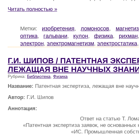
Читать полностью »
Метки:
изобретения
,
ломоносов
,
магнети
оптика
,
гальвани
,
кулон
,
физика
,
рихман
электрон
,
электромагнетизм
,
электростатика
Г.И. ШИПОВ / ПАТЕНТНАЯ ЭКСПЕ
ЛЕЖАЩАЯ ВНЕ НАУЧНЫХ ЗНАНИ
Рубрика:
Библиотека
,
Физика
Название:
Патентная экспертиза, лежащая вне науч
Автор:
Г.И. Шипов
Аннотация:
Ответ на статью Т. Лом
«Патентная экспертиза заявок, не основанных 
«ИС. Промышленная собствен