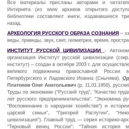
Все материалы присланы авторами и читате
Интернета (из www архивов открытого доступ
библиотеки составляют книги, издававшиеся тр
назад.
АРХЕОЛОГИЯ РУССКОГО ОБРАЗА СОЗНАНИЯ
– эз
веды, праведы, звук, свет, геометрия, время, простра
ИНСТИТУТ РУССКОЙ ЦИВИЛИЗАЦИИ
- Автоном
организация Институт русской цивилизации (сокр
институт) – создан в октябре 2003 г. для осуществл
великого подвижника православной России м
Петербургского и Ладожского Иоанна (Снычева).
Ор
Платонов Олег Анатольевич
(р. 11.01.1950), русск
Труды по экономике (“Русский труд”, “Качество труд
лет русского предпринимательства”, “Экономика ру
“Воспоминание о народном хозяйстве”) и истори
царской семьи”, “Григорий Распутин”, “Нико
цивилизация”). Главный труд — серия историко-ар
“Терновый венец России”: “Тайная история ма