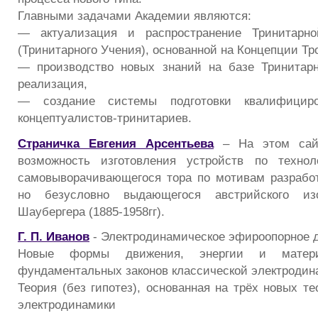
Главными задачами Академии являются:
— актуализация и распространение Тринитарн
(Тринитарного Учения), основанной на Концепции Тр
— производство новых знаний на базе Тринитар
реализация,
— создание системы подготовки квалифицир
концептуалистов-тринитариев.
Страничка Евгения Арсентьева
– На этом сайт
возможность изготовления устройств по техно
самовыворачивающегося тора по мотивам разработ
но безусловно выдающегося австрийского изо
Шаубергера (1885-1958гг).
Г. П. Иванов
- Электродинамическое эфироопорное 
Новые формы движения, энергии и матер
фундаментальных законов классической электродин
Теория (без гипотез), основанная на трёх новых т
электродинамики