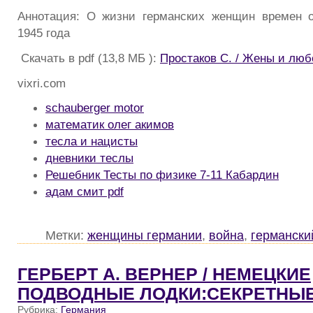
Аннотация: О жизни германских женщин времен о
1945 года
Скачать в pdf (13,8 МБ ):
Простаков С. / Жены и лю
vixri.com
schauberger motor
математик олег акимов
тесла и нацисты
дневники теслы
Решебник Тесты по физике 7-11 Кабардин
адам смит pdf
Метки:
женщины германии
,
война
,
германски
ГЕРБЕРТ А. ВЕРНЕР / НЕМЕЦКИЕ
ПОДВОДНЫЕ ЛОДКИ:СЕКРЕТНЫ
Рубрика:
Германия