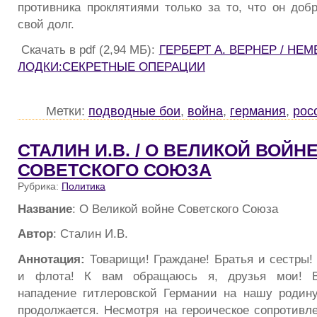
противника проклятиями только за то, что он доб
свой долг.
Скачать в pdf (2,94 МБ):
ГЕРБЕРТ А. ВЕРНЕР / Н
ЛОДКИ:СЕКРЕТНЫЕ ОПЕРАЦИИ
Метки:
подводные бои
,
война
,
германия
,
рос
СТАЛИН И.В. / О ВЕЛИКОЙ ВОЙН
СОВЕТСКОГО СОЮЗА
Рубрика:
Политика
Название
: О Великой войне Советского Союза
Автор
: Сталин И.В.
Аннотация:
Товарищи! Граждане! Братья и сестры
и флота! К вам обращаюсь я, друзья мои! В
нападение гитлеровской Германии на нашу родину
продолжается. Несмотря на героическое сопротивл