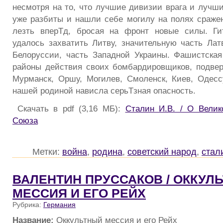
несмотря на то, что лучшие дивизии врага и лучши
уже разбиты и нашли себе могилу на полях сражен
лезть вперТд, бросая на фронт новые силы. Ги
удалось захватить Литву, значительную часть Лат
Белоруссии, часть Западной Украины. Фашистска
районы действия своих бомбардировщиков, подве
Мурманск, Оршу, Могилев, Смоленск, Киев, Одесс
нашей родиной нависла серьТзная опасность.
Скачать в pdf (3,16 МБ):
Сталин И.В. / О Велик
Союза
Метки:
война
,
родина
,
советский народ
,
стал
ВАЛЕНТИН ПРУССАКОВ / ОККУЛ
МЕССИЯ И ЕГО РЕЙХ
Рубрика:
Германия
Название:
Оккультный мессия и его Рейх