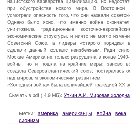
нацистского варварства цивилизацию, но недостат
при обустройстве нового мира. В Восточной 
усмотрели опасность того, что они назвали советс
Однако было ясно, что именно война окончател
уничтожила традиционные восточно-европейск
экономические структуры, и ничто не могло измени
Советский Союз, а лидеры «старого порядка» 
сделали данный коллапс неизбежным. Ради силов
Москве Америка не только разрушила в конце 1940-
войны, но и пошла на крайние меры: заново в
создала Североатлантический союз, постаралась о
над мировым экономическим развитием.
«Холодная война» была величайшей трагедией XX век
Скачать в pdf ( 4,9 МБ):
Уткин А.И. Мировая холодна
Метки:
америка
,
американцы
,
война
,
века
сионизм