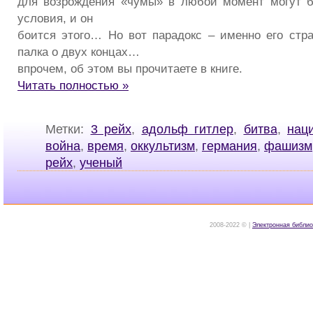
для возрождения «чумы» в любой момент могут б
условия, и он
боится этого… Но вот парадокс – именно его стра
палка о двух концах…
впрочем, об этом вы прочитаете в книге.
Читать полностью »
Метки:
3 рейх
,
адольф гитлер
,
битва
,
нац
война
,
время
,
оккультизм
,
германия
,
фашизм
рейх
,
ученый
2008-2022 © |
Электронная библио