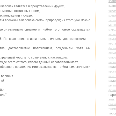
кван
кван
 человек является в представлении других,
то мнение остальных о нем,
числ
е, положении и славе.
креди
ты вложены в человека самой природой; из этого уже можно
лета
мате
ье значительно сильнее и глубже того, какое оказывается
миро
чело
й. По сравнению с истинными личными достоинствами —
наука
нест
ва, доставляемые положением, рождением, хотя бы
физи
оккул
атральный король по сравнению с настоящим.
относ
ежде всего от того, как его данный человек понимает,
пира
сообразно с последним мир оказывается то бедным, скучным и
поли
прос
 величия.
психо
ло!
ради
реля
ий?
фант
наро
ошло”
элект
созн
терм
торс