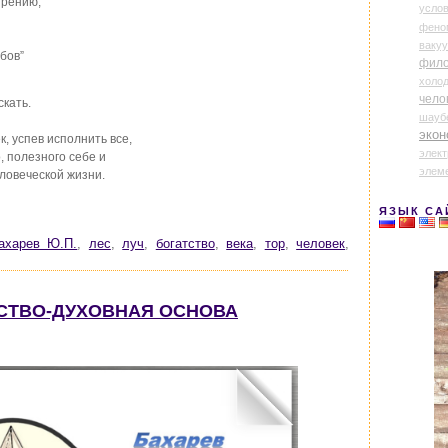
трению;
усло
фено
ваку
бов”
фил
холо
чело
скать.
шауб
экон
к, успев исполнить все,
элек
, полезного себе и
элем
ловеческой жизни.
ЯЗЫК СА
ахарев Ю.П.
,
лес
,
луч
,
богатство
,
века
,
тор
,
человек
,
НСТВО-ДУХОВНАЯ ОСНОВА