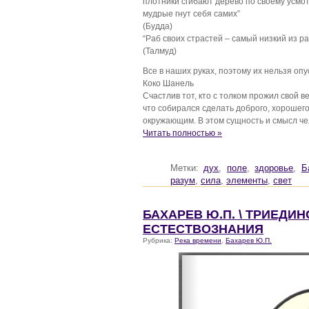
плотники сгибают дерево по своему усмо
мудрые гнут себя самих”
(Будда)
“Раб своих страстей – самый низкий из ра
(Талмуд)
Все в наших руках, поэтому их нельзя опу
Коко Шанель
Счастлив тот, кто с толком прожил свой ве
что собирался сделать доброго, хорошего
окружающим. В этом сущность и смысл че
Читать полностью »
Метки:
дух
,
поле
,
здоровье
,
Б
разум
,
сила
,
элементы
,
свет
БАХАРЕВ Ю.П. \ ТРИЕДИ
ЕСТЕСТВОЗНАНИЯ
Рубрика:
Река времени
,
Бахарев Ю.П.