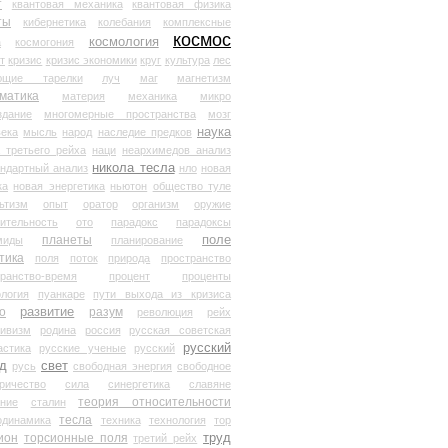
т
квантовая механика
квантовая физика
ты
кибернетика
колебания
комплексные
космос
космология
а
космогония
т
кризис
кризис экономики
круг
культура
лес
ющие тарелки
луч
маг
магнетизм
матика
материя
механика
микро
здание
многомерные пространства
мозг
наука
века
мысль
народ
наследие предков
 третьего рейха
наци
неархимедов анализ
никола тесла
андартный анализ
нло
новая
ка
новая энергетика
ньютон
общество туле
ьтизм
опыт
оратор
организм
оружие
ительность
ото
парадокс
парадоксы
планеты
поле
миды
планирование
тика
поля
поток
природа
пространство
транство-время
процент
проценты
логия
пуанкаре
пути выхода из кризиса
о
развитие
разум
революция
рейх
тивизм
родина
россия
русская советская
русский
астика
русские ученые
русский
д
свет
русь
свободная энергия
свободное
ричество
сила
синергетика
славяне
теория относительности
ание
сталин
тесла
одинамика
техника
технология
тор
труд
ион
торсионные поля
третий рейх