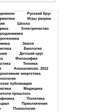
:
времени
Русский Круг
рматика
Игры разума
рия
Школа
рика
Электричество
тродинамика
ротехника
омика
Земля
иотека
Биология
ания
Детский круг
ка
Философия
стика
Техника
я
Апокалипсис. 2012
рнативная энергетика
опология
ские публикации
матика
Медицина
ители прошлого
офизика
Политика
нциал
Приключения
о
Психология