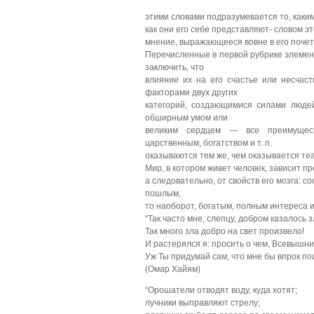
этими словами подразумевается то, каким
как они его себе представляют- словом э
мнение, выражающееся вовне в его почет
Перечисленные в первой рубрике элемен
заключить, что
влияние их на его счастье или несчаст
факторами двух других
категорий, создающимися силами люде
обширным умом или
великим сердцем — все преимущест
царственным, богатством и т. п.
оказываются тем же, чем оказывается те
Мир, в котором живет человек, зависит пр
а следовательно, от свойств его мозга: 
пошлым,
то наоборот, богатым, полным интереса и
“Так часто мне, слепцу, добром казалось з
Так много зла добро на свет произвело!
И растерялся я: просить о чем, Всевышн
Уж Ты придумай сам, что мне бы впрок п
(Омар Хайям)
“Орошатели отводят воду, куда хотят;
лучники выправляют стрелу;