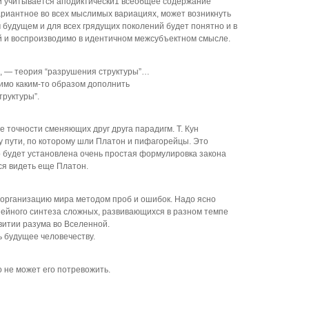
ии учитывается аподиктически1 всеобщее содержание
риантное во всех мыслимых вариациях, может возникнуть
 будущем и для всех грядущих поколений будет понятно и в
й и воспроизводимо в идентичном межсубъектном смысле.
и, — теория “разрушения структуры”…
имо каким-то образом дополнить
труктуры”.
 точности сменяющих друг друга парадигм. Т. Кун
 пути, по которому шли Платон и пифагорейцы. Это
го будет установлена очень простая формулировка закона
ся видеть еще Платон.
 организацию мира методом проб и ошибок. Надо ясно
инейного синтеза сложных, развивающихся в разном темпе
витии разума во Вселенной.
ь будущее человечеству.
о не может его потревожить.