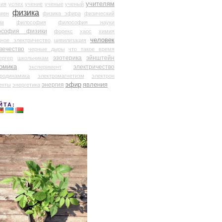
учителям
вия
успех
учение
ученые
ученый
физика
мен
физика эфира
физический
ум
философия
философия науки
ософия физики
форекс
хаос
химия
человек
дное электричество
цивилизация
вечество
черные дыры
что такое время
эзотерика
эйнштейн
ергер
школьникам
омика
электричество
эксперимент
тродинамика
электромагнетизм
электрон
эфир
энергия
явления
енты
энергетика
ЙТА: