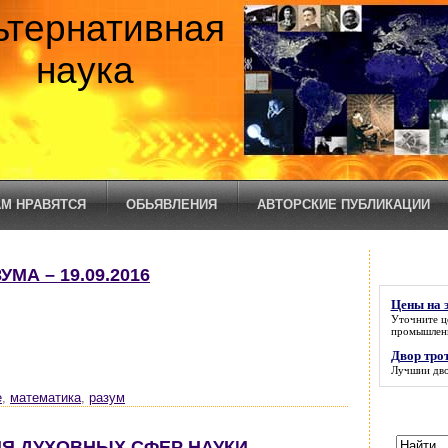
ьтернативная
наука
М НРАВЯТСЯ
ОБЬЯВЛЕНИЯ
АВТОРСКИЕ ПУБЛИКАЦИИ
МА – 19.09.2016
Цены на 
Уточните
ц
промышлен
Двор тро
Лучшии
дв
е
,
математика
,
разум
НИЯ ДУХОВНЫХ СФЕР НАУКИ