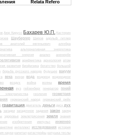
вления
Relata Refero
Бахарев Ю.П.
ов
Аюр Кирусс
Кастерин
Шаубергер
рязев
Шипов
адольф гитлер
мов анатолий евгеньевич
алгебра
рнатива
альтернативная энергетика
ернативная энергия
анализ
аненербе
релятивизм
арифметика
археология
атом
гия развития
биофизика
богатство
большой
вакуум
в
борьба русского народа
будущее
века
вода
та
вихри
водород
водородное
время
иво
воздух
война
волны
ленная
гений
вуз
гейзенберг
генератор
геометрия
й электричества
геология
ания
германский народ
германский рейх
гравитация
деньги
дух
р
двигатель
диск
ь
закон
загадки
загадочное
задания
заряд
земля
ды
здоровье
землетрясения
знания
инженер
чение
изобретения
импульс
исследования
ланетяне
интеллект
история
ия науки
капитал
катастрофы
катушка теслы