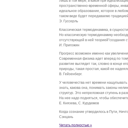
Лишь в той мере, в какой при идеализац
пространственно-временной сферы, инва
идеальное образование, которое в любом
таком виде будет передаваемо традицие
Э. Гуссерль
Классическая термодинамика, в сущност
Но классическую термодинамику необход
отсутствующей в ней теорией”создания с
И. Пригожин
Прогресс возможен именно как увеличение
Современная физика идет вперед по тому
развитие выглядит так, словно в конце е
природы, такая простая, какой ее надеял
В. Гейзенберг.
У человечества нет времени нащупывать
знать, какова она, понимать законы нел
структур. Это непреложная ступень в раз
На нее надо подняться, чтобы обеспечит
Е. Князева, С. Курдюмов
Когда сознание утвердилось в Пути, Ничт
Сэнцань
Читать полностью »