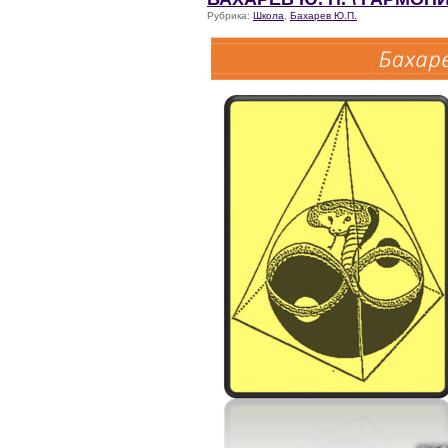
Рубрика:
Школа
,
Бахарев Ю.П.