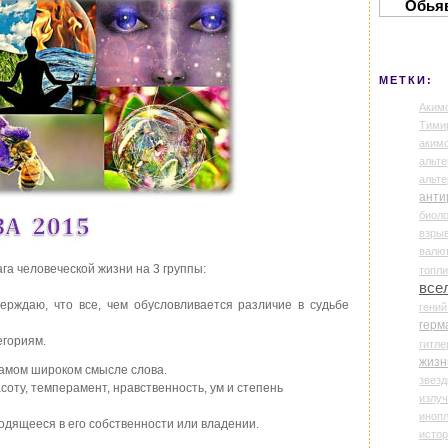
Обья
МЕТКИ:
Аким
Тими
аки
альте
альт
анти
биоло
взры
валю
га человеческой жизни на 3 группы:
топл
все
ерждаю, что все, чем обусловливается различие в судьбе
гени
герм
егориям.
гитле
жизн
в самом широком смысле слова.
звез
соту, темперамент, нравственность, ум и степень
излу
иноп
аходящееся в его собственности или владении.
истор