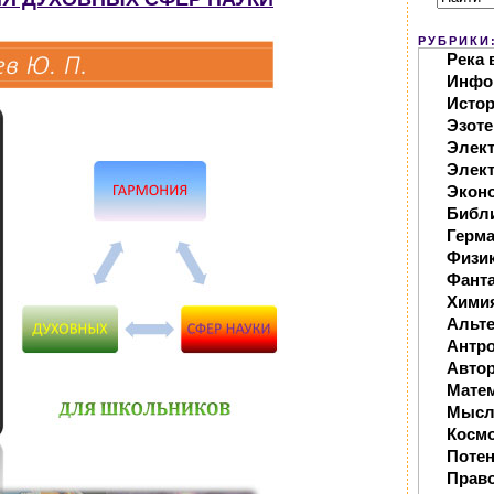
РУБРИКИ
Река 
Инфо
Исто
Эзоте
Элек
Элект
Экон
Библ
Герм
Физи
Фанта
Хими
Альте
Антр
Автор
Мате
Мысл
Косм
Поте
Прав