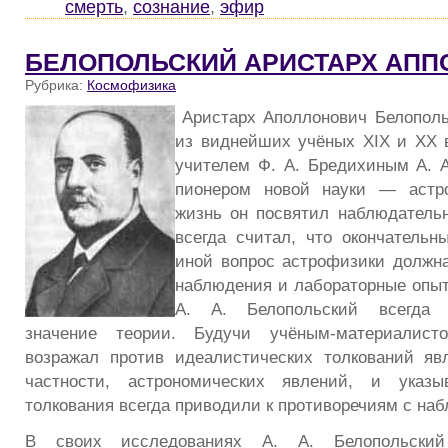
смерть
,
сознание
,
эфир
БЕЛОПОЛЬСКИЙ АРИСТАРХ АП
Рубрика:
Космофизика
Аристарх Аполлонович Белополь
из виднейших учёных XIX и XX 
учителем Ф. А. Бредихиным А. 
пионером новой науки — астр
жизнь он посвятил наблюдатель
всегда считал, что окончательн
иной вопрос астрофизики должна 
наблюдения и лабораторные опыт
А. А. Белопольский всегда 
значение теории. Будучи учёным-материалист
возражал против идеалистических толкований яв
частности, астрономических явлений, и указы
толкования всегда приводили к противоречиям с на
В своих исследованиях А. А. Белопольский