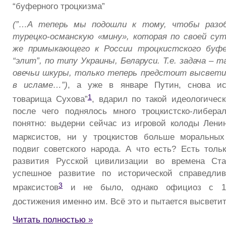
“буферного троцкизма”
(
”…А теперь мы подошли к тому, чтобы разо
турецко-османскую «мину», которая по своей су
же примыкающего к России троцкистского буфе
“элит”, по типу Украины, Беларуси. Т.е. задача – т
овечьи шкуры, только теперь предстоит высвети
в исламе…”)
,
а уже в январе Путин, снова ис
1
товарища Сухова”
, вдарил по такой идеологическ
после чего поднялось много троцкистско-либера
понятно: выдерни сейчас из игровой колоды Ленин
марксистов, ни у троцкистов больше моральных
подвиг советского народа. А что есть? Есть толь
развития Русской цивилизации во времена Ста
успешное развитие по исторической справедлив
3
мраксистов
и не было, однако официоз с 19
достижения именно им. Всё это и пытается высвети
Читать полностью »