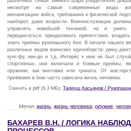
различных точках земного шара убедительно доказы
несмотря на самые современные виды воо
механизацию войск, требования к физической подго
наоборот, даже возросли. Военнослужащие должны
управлять новейшей техникой, но и уметь 
передвигаться, преодолевать препятствия, владет
знать приёмы рукопашного боя. В начале нашего в
различных видов воинских единоборств: джиу-джитс
кунг-фу, кен-до и т.д. Интерес к ним не был случа
спортивных, они включали и боевые приёмы, я
оружием, как винтовка или граната. От мастерс
приёмами в бою часто зависела жизнь человека.
Скачать в pdf (6,3 МБ):
Тадеуш Касьянов / Рукопашн
Метки:
жизнь
,
жизнь человека
,
оружие
,
челов
БАХАРЕВ В.Н. / ЛОГИКА НАБЛ
ПРОЦЕССОВ…