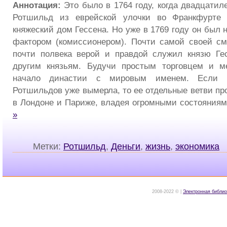
Аннотация:
Это было в 1764 году, когда двадцати
Ротшильд из еврейской улочки во Франкфурте 
княжеский дом Гессена. Но уже в 1769 году он был
фактором (комиссионером). Почти самой своей см
почти полвека верой и правдой служил князю Ге
другим князьям. Будучи простым торговцем и м
начало династии с мировым именем. Если 
Ротшильдов уже вымерла, то ее отдельные ветви пр
в Лондоне и Париже, владея огромными состояния
»
Метки:
Ротшильд
,
Деньги
,
жизнь
,
экономика
2008-2022 © |
Электронная библио