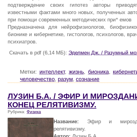
подтверждение своих гипотез авторы привод
известными фактами много новых, полученных ав
при помощи современных методических при* емов
Предназначена для нейрофизиологов, биофизико
бионике и кибернетике, гистологов, психологов, вра
психиатров.
Скачать в pdf (6,14 МБ):
Эделмен Дж. / Разумный мо
Метки:
интеллект
,
жизнь
,
бионика
,
кибернет
человечество
,
разум
,
сознание
ЛУЗИН Б.А. / ЭФИР И МИРОЗДАН
КОНЕЦ РЕЛЯТИВИЗМУ.
Рубрика:
Физика
Название:
Эфир и мирозда
релятивизму.
Автор:
Лузин Б.А.