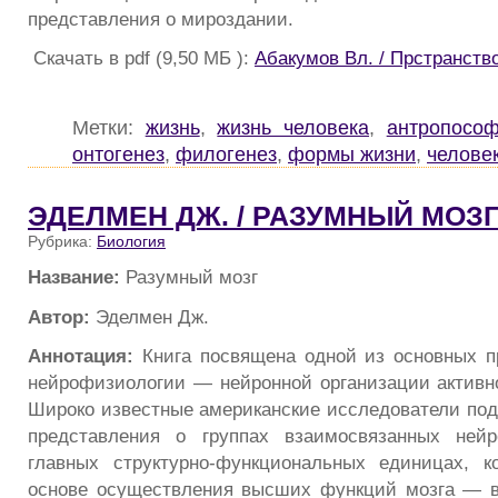
представления о мироздании.
Скачать в pdf (9,50 МБ ):
Абакумов Вл. / Прстранств
Метки:
жизнь
,
жизнь человека
,
антропосо
онтогенез
,
филогенез
,
формы жизни
,
челове
ЭДЕЛМЕН ДЖ. / РАЗУМНЫЙ МОЗ
Рубрика:
Биология
Название:
Разумный мозг
Автор:
Эделмен Дж.
Аннотация:
Книга посвящена одной из основных п
нейрофизиологии — нейронной организации активно
Широко известные американские исследователи под
представления о группах взаимосвязанных нейр
главных структурно-функциональных единицах, к
основе осуществления высших функций мозга — в