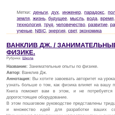
Метки:
деньги
,
дух
,
инженер
,
парадокс
,
по
земля
,
жизнь
,
будущее
,
мысль
,
вода
,
время
технология
,
труд
,
человечество
,
развитие
,
р
ученые
,
NBIC
,
энергия
,
свет
,
экономика
ВАНКЛИВ ДЖ. / ЗАНИМАТЕЛЬНЫ
ФИЗИКЕ.
Рубрика:
Школа
Название:
Занимательные опыты по физике.
Автор
: Ванклив Дж.
Аннотация:
Вы хотите завоевать авторитет на урок
узнать больше о том, как физика влияет на вашу 
Книга поможет вам в этом, и не потребуется 
дорогостоящее оборудование.
В этом пошаговом руководстве представлены трид
и множество идей для разработки ваших со