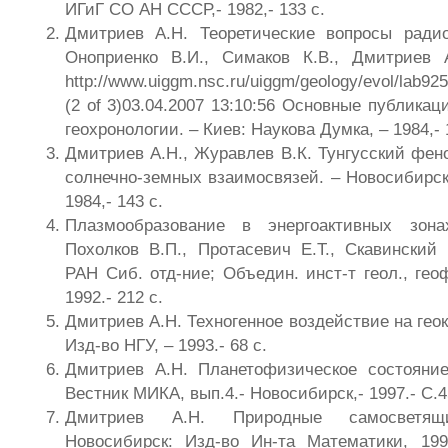
ИГиГ СО АН СССР,- 1982,- 133 с.
Дмитриев А.Н. Теоретические вопросы радио
Оноприенко В.И., Симаков К.В., Дмитриев 
http://www.uiggm.nsc.ru/uiggm/geology/evol/lab925
(2 of 3)03.04.2007 13:10:56 Основные публика
геохронологии. – Киев: Наукова Думка, – 1984,- 
Дмитриев А.Н., Журавлев В.К. Тунгусский фен
солнечно-земных взаимосвязей. – Новосибирс
1984,- 143 с.
Плазмообразование в энергоактивных зона
Похолков В.П., Протасевич Е.Т., Скавинский 
РАН Сиб. отд-ние; Объедин. инст-т геол., гео
1992.- 212 с.
Дмитриев А.Н. Техногенное воздействие на гео
Изд-во НГУ, – 1993.- 68 с.
Дмитриев А.Н. Планетофизическое состояни
Вестник МИКА, вып.4.- Новосибирск,- 1997.- С.4
Дмитриев А.Н. Природные самосветящи
Новосибирск: Изд-во Ин-та Математики, 199