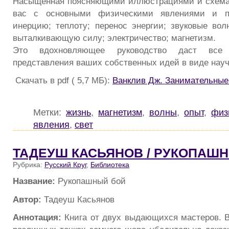
Насыщенная поясняющими иллюстрациями и схемам
вас с основными физическими явлениями и по
инерцию; теплоту; перенос энергии; звуковые вол
выталкивающую силу; электричество; магнетизм.
Это вдохновляющее руководство даст все
представления ваших собственных идей в виде нау
Скачать в pdf ( 5,7 МБ):
Ванклив Дж. Занимательные
Метки:
жизнь
,
магнетизм
,
волны
,
опыт
,
физ
явления
,
свет
ТАДЕУШ КАСЬЯНОВ / РУКОПАШ
Рубрика:
Русский Круг
,
Библиотека
Название:
Рукопашный бой
Автор:
Тадеуш Касьянов
Аннотация:
Книга от двух выдающихся мастеров. 