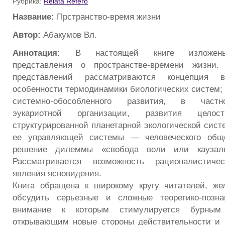
Рубрика:
Relata Refero
Название:
Прстранство-время жизни
Автор:
Абакумов Вл.
Аннотация:
В настоящей книге изложены
представления о пространстве-времени жизни.
представлений рассматриваются концепция в
особенности термодинамики биологических систем; 
системно-обособленного развития, в частн
эукариотной организации, развития целост
структурированной планетарной экологической сист
ее управляющей системы — человеческого обще
решение дилеммы «свобода воли или каузаль
Рассматривается возможность рационалистичес
явления ясновидения.
Книга обращена к широкому кругу читателей, ж
обсудить серьезные и сложные теоретико-позна
внимание к которым стимулируется бурным 
открывающим новые стороны действительности 