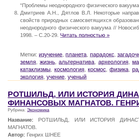
“Проблемы неоднородного физического вакуума
Дмитриев А.Н., Дятлов В.Л. Некоторые напра
свойств природных самосветящихся образован
неоднородного физического вакуума // Новосиб
1998. – С.20-29.
Читать полностью »
Метки:
изучение
,
планета
,
парадокс
,
загадоч
земля
,
жизнь
,
альтернатива
,
археология
,
ма
катаклизмы
,
космология
,
космос
,
физика
,
ра
экология
,
учение
,
ученый
РОТШИЛЬД, ИЛИ ИСТОРИЯ ДИН
ФИНАНСОВЫХ МАГНАТОВ. ГЕНР
Рубрика:
Экономика
Название:
РОТШИЛЬД, ИЛИ ИСТОРИЯ ДИНАС
МАГНАТОВ.
Автор:
Генрих ШНЕЕ