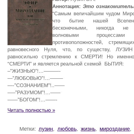
Аннотация:
Это ознакомитель
“Самым величайшим чудом Мироз
что бытие нашей Вселенн
бесконечными, никогда не 
волновыми процессам
противоположностей, стремя
равновесного Нуля, что, по существу, ЛУЗИН
равносильно стремлению к СМЕРТИ! Но именно
“СМЕРТИ” и является реальной схемой БЫТИЯ:
–”ЖИЗНЬЮ”!…———-
—”ЛЮБОВЬЮ”!…——–
—-”СОЗНАНИЕМ”!..——
—–”РАЗУМОМ”!…——
——”БОГОМ”!…——-
Читать полностью »
Метки:
лузин
,
любовь
,
жизнь
,
мироздание