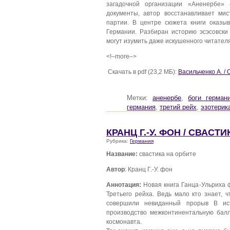
загадочной организации «Аненербе»
документы, автор восстанавливает ми
партии. В центре сюжета книги оказы
Германии. Разбиран историю эсэсовски
могут изумить даже искушенного читател
<!–more–>
Скачать в pdf (23,2 МБ):
Васильченко А. /
Метки:
аненербе
,
боги герман
германия
,
третий рейх
,
эзотерик
КРАНЦ Г.-У. ФОН / СВАСТ
Рубрика:
Германия
Название:
свастика на орбите
Автор
: Кранц Г.-У. фон
Аннотация:
Новая книга Ганца-Ульриха 
Третьего рейха. Ведь мало кто знает, 
совершили невиданный прорыв В ист
производство межконтинентальную балл
космонавта.