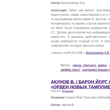
Автор:
Васильченко А.В.
Аннотация:
Тибет, как магнит, притяги
недоступная, самая таинственная и в то
за величайшим философом И. Кантом, на
человеческого на время и после конечн
на Тибет была отправлена знаменитая
СС. Долгие десятилетия вся информаци
секретно». А скрывать, действительно,
языке публикуется полный отчет Э. Ш
«оккультной» истории Третьего рейха.
Скачать в pdf (19,5 МБ ):
Васильченко А.В.
Метки:
наука третьего рейха
,
шефер эрнст
,
эзотерика фашист
АКУНОВ В. / БАРОН ЙОР
«ОРДЕН НОВЫХ ТАМПЛИ
Рубрика:
Германия
Название:
Барон Йорг Ланц фон Либенфе
Автор:
Акунов В.