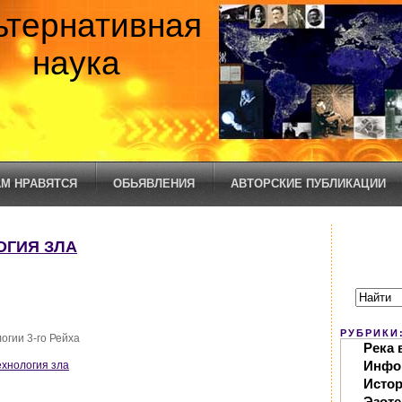
ьтернативная
наука
М НРАВЯТСЯ
ОБЬЯВЛЕНИЯ
АВТОРСКИЕ ПУБЛИКАЦИИ
ОГИЯ ЗЛА
РУБРИКИ
огии 3-го Рейха
Река 
Инфо
ехнология зла
Исто
Эзоте