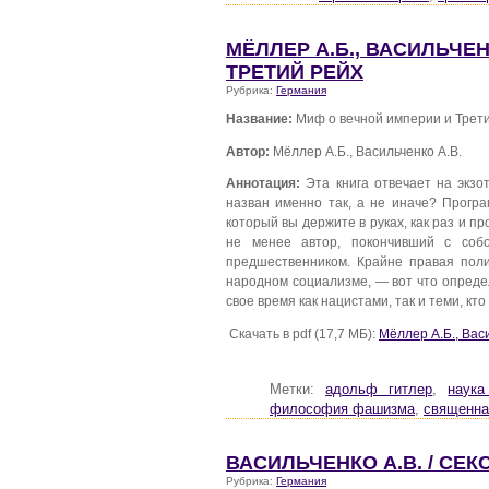
МЁЛЛЕР А.Б., ВАСИЛЬЧЕН
ТРЕТИЙ РЕЙХ
Рубрика:
Германия
Название:
Миф о вечной империи и Трет
Автор:
Мёллер А.Б., Васильченко А.В.
Аннотация:
Эта книга отвечает на экзо
назван именно так, а не иначе? Прогр
который вы держите в руках, как раз и п
не менее автор, покончивший с соб
предшественником. Крайне правая пол
народном социализме, — вот что определ
свое время как нацистами, так и теми, кт
Скачать в pdf (17,7 МБ):
Мёллер А.Б., Вас
Метки:
адольф гитлер
,
наука
философия фашизма
,
священна
ВАСИЛЬЧЕНКО А.В. / СЕ
Рубрика:
Германия