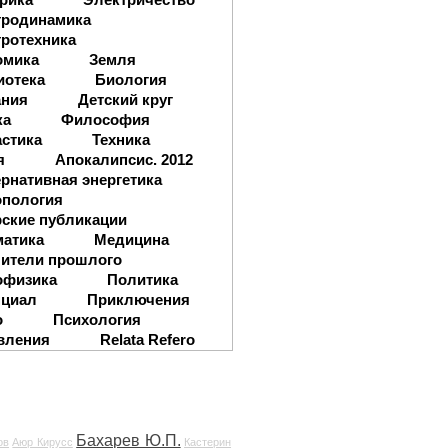
тродинамика
ротехника
омика
Земля
иотека
Биология
ания
Детский круг
ка
Философия
стика
Техника
я
Апокалипсис. 2012
рнативная энергетика
опология
ские публикации
матика
Медицина
ители прошлого
офизика
Политика
нциал
Приключения
о
Психология
вления
Relata Refero
Бахарев Ю.П.
ов
Аюр Кирусс
Кастерин