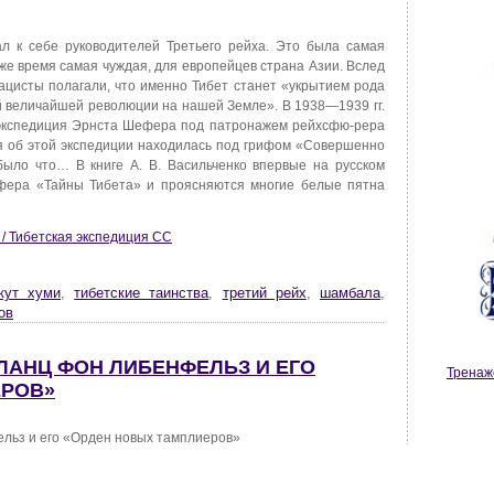
вал к себе руководителей Третьего рейха. Это была самая
 же время самая чуждая, для европейцев страна Азии. Вслед
цисты полагали, что именно Тибет станет «укрытием рода
ой величайшей революции на нашей Земле». В 1938—1939 гг.
 экспедиция Эрнста Шефера под патронажем рейхсфю-рера
я об этой экспедиции находилась под грифом «Совершенно
 было что… В книге А. В. Васильченко впервые на русском
ефера «Тайны Тибета» и проясняются многие белые пятна
 / Тибетская экспедиция СС
кут хуми
,
тибетские таинства
,
третий рейх
,
шамбала
,
ов
Г ЛАНЦ ФОН ЛИБЕНФЕЛЬЗ И ЕГО
Тренаж
ЕРОВ»
льз и его «Орден новых тамплиеров»