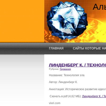
Ал
ГЛАВНАЯ
САЙТЫ КОТОРЫЕ НА
ЛИНДЕНБЕРГ К. / ТЕХНОЛ
Рубрика:
Германия
Название: Технология зла
Автор: Линденберг К.
Аннотация: Историческое развитие идеол
Скачать в pdf (4,62 МБ):
Линденберг К. / Т
vixri.com