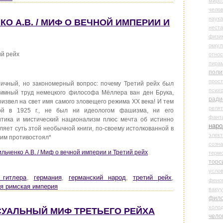
миро
чело
наука
КО А.В. / МИФ О ВЕЧНОЙ ИМПЕРИИ И
нест
физи
оккул
ий рейх
относ
пира
поли
прос
тичный, но закономерный вопрос: почему Третий рейх был
психо
аммный труд немецкого философа Мёллера ван ден Брука,
ради
роизвел на свет имя самого зловещего режима XX века! И тем
реля
ой в 1925 г., не был ни идеологом фашизма, ни его
фант
итика и мистический национализм плюс мечта об истинно
наро
яет суть зтой необычной книги, по-своему истолкованной в
элект
о им противостоял*
созн
ильченко А.В. / Миф о вечной империи и Третий рейх
терм
торс
усло
 гитлера
,
германия
,
германский народ
,
третий рейх
,
фено
я римская империя
ваку
фил
холо
КСУАЛЬНЫЙ МИФ ТРЕТЬЕГО РЕЙХА
чело