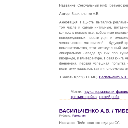
Название:
Сексуальный миф Третьего ре
Автор:
Васильченко А.В.
Аннотация:
Нацисты пытались регламент
том числе и самые интимные, потаенн
контроль попало все: добрачные половые
новорожденных, проституция и гомосек
человеческого материала* — будущей «р
помешательство, этот «сексуальный миф
либеральном Западе до сих пор суще
иводежде, и влитера-туре. Новая книга 
феномена, первая успешная попытка о
политику» нацистов, так и «половую маги
Скачать в pdf (21,0 МБ):
Васильченко А.В.
Метки:
наука германских фашис
третьего рейха
,
третий рейх
ВАСИЛЬЧЕНКО А.В. / ТИ
Рубрика:
Германия
Название:
Тибетская экспедиция СС