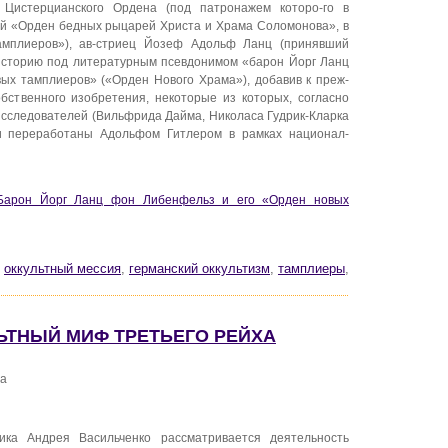
истерцианского Ордена (под патронажем которо-го в
ий «Орден бедных рыцарей Христа и Храма Соломонова», в
амплиеров»), ав-стриец Йозеф Адольф Ланц (принявший
историю под литературным псевдонимом «барон Йорг Ланц
ых тамплиеров» («Орден Нового Храма»), добавив к преж-
бственного изобретения, некоторые из которых, согласно
сследователей (Вильфрида Дайма, Николаса Гудрик-Кларка
ски переработаны Адольфом Гитлером в рамках национал-
 Барон Йорг Ланц фон Либенфельз и его «Орден новых
,
оккультный мессия
,
германский оккультизм
,
тамплиеры
,
ЛЬТНЫЙ МИФ ТРЕТЬЕГО РЕЙХА
ха
ика Андрея Васильченко рассматривается деятельность