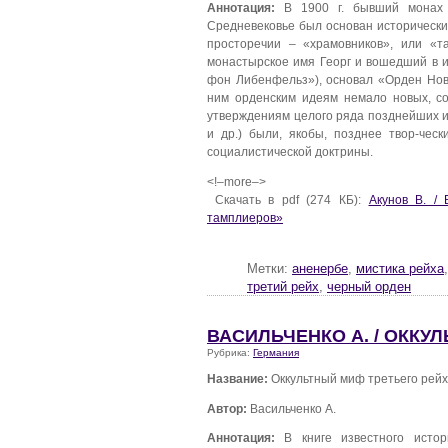
Аннотация:
В 1900 г. бывший монах Ц
Средневековье был основан историческ
просторечии – «храмовников», или «т
монастырское имя Георг и вошедший в 
фон Либенфельз»), основал «Орден Нов
ним орденским идеям немало новых, со
утверждениям целого ряда позднейших и
и др.) были, якобы, позднее твор-че
социалистической доктрины.
<!–more–>
Скачать в pdf (274 КБ):
Акунов В. /
тамплиеров»
Метки:
аненербе
,
мистика рейха
третий рейх
,
черный орден
ВАСИЛЬЧЕНКО А. / ОККУ
Рубрика:
Германия
Название:
Оккультный миф третьего рей
Автор:
Васильченко А.
Аннотация:
В книге известного истор