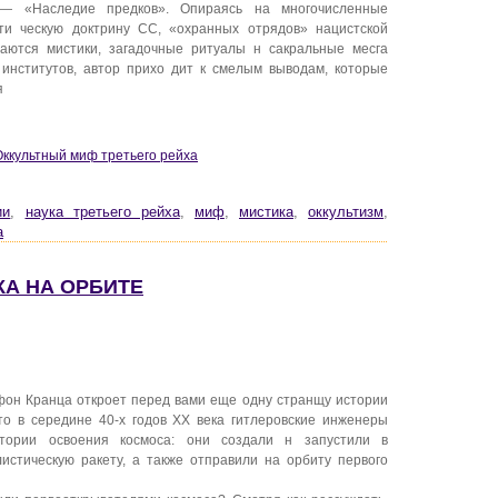
 — «Наследие предков». Опираясь на многочисленные
сти ческую доктрину СС, «охранных отрядов» нацистской
ваются мистики, загадочные ритуалы н сакральные месга
 институтов, автор прихо дит к смелым выводам, которые
я
 Оккультный миф третьего рейха
ии
,
наука третьего рейха
,
миф
,
мистика
,
оккультизм
,
а
ИКА НА ОРБИТЕ
фон Кранца откроет перед вами еще одну странщу истории
что в середине 40-х годов XX века гитлеровские инженеры
ории освоения космоса: они создали н запустили в
истическую ракету, а также отправили на орбиту первого