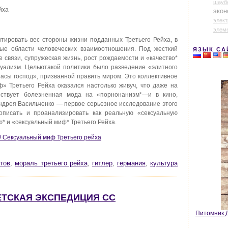
шауб
йха
экон
элек
элем
ировать вес стороны жизни подданных Третьего Рейха, в
ые области человеческих взаимоотношения. Под жесткий
ЯЗЫК СА
 связи, супружеская жизнь, рост рождаемости и «качество*
суализм. Цельютакой политики было разведение «элитного
асы господ», призванной править миром. Это коллективное
» Третьего Рейха оказался настолько живуч, что даже на
ствует болезненная мода на «порнонанизм*—и в кино,
Андрея Васильченко — первое серьезное исследование этого
писать и проанализировать как реальную «сексуальную
ю* и «сексуальный миф* Третьего Рейха.
 / Сексуальный миф Третьего рейха
тов
,
мораль третьего рейха
,
гитлер
,
германия
,
культура
БЕТСКАЯ ЭКСПЕДИЦИЯ СС
Питомник Д