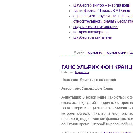
шаубергер виктор – энергия воды
л/р по физике 11 класс В.А Орлов
с решением поурочные планы п
относительности скачать бесплат
вода как источник энергии
история шаубергера
шаубергера двигатель
Метки:
германия
,
германский на
ГАНС УЛЬРИХ ФОН КРАНЦ
Рубрика:
Германия
Название: Демоны со свастикой
Автор: Ганс Ульрих фон Кранц
Аннотация: В новой книге Ганс-Ульрих 
своих исследований загадочных сторон и
Во что верили нацисты? Как объяснить 
которой обладал Гитлер и его приспе
прошлого, поддерживали фашистских вож
событиям времен Второй мировой войны.
Скачать в pdf (4,68 МБ ):
Ганс Ульрих фон