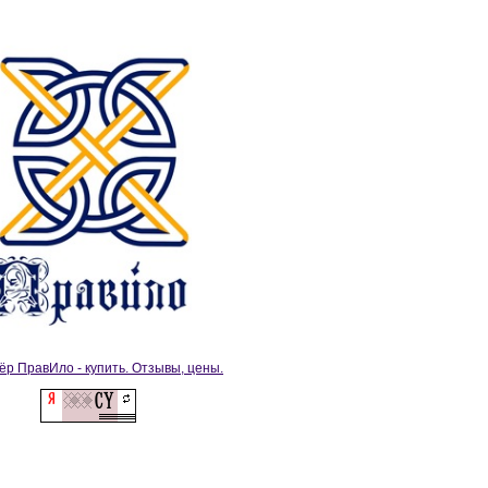
ёр ПравИло - купить. Отзывы, цены.