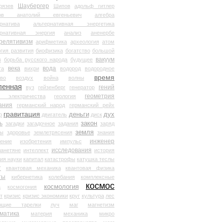
Шаубергер
рязев
Шипов
адольф гитлер
мов анатолий евгеньевич
алгебра
рнатива
альтернативная энергетика
ернативная энергия
анализ
аненербе
релятивизм
арифметика
археология
атом
гия развития
биофизика
богатство
большой
вакуум
в
борьба русского народа
будущее
века
вода
та
вихри
водород
водородное
время
иво
воздух
война
волны
ленная
гений
вуз
гейзенберг
генератор
геометрия
й электричества
геология
ания
германский народ
германский рейх
гравитация
деньги
дух
р
двигатель
диск
ь
закон
загадки
загадочное
задания
заряд
земля
ды
здоровье
землетрясения
знания
инженер
чение
изобретения
импульс
исследования
ланетяне
интеллект
история
ия науки
капитал
катастрофы
катушка теслы
т
квантовая механика
квантовая физика
ты
кибернетика
колебания
комплексные
космос
космология
а
космогония
т
кризис
кризис экономики
круг
культура
лес
ющие тарелки
луч
маг
магнетизм
матика
материя
механика
микро