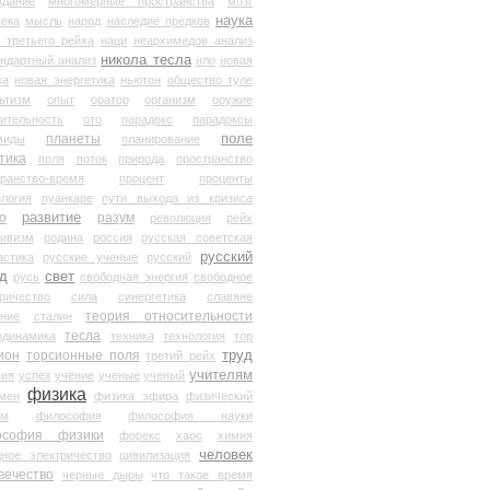
здание
многомерные пространства
мозг
наука
века
мысль
народ
наследие предков
 третьего рейха
наци
неархимедов анализ
никола тесла
андартный анализ
нло
новая
ка
новая энергетика
ньютон
общество туле
ьтизм
опыт
оратор
организм
оружие
ительность
ото
парадокс
парадоксы
планеты
поле
миды
планирование
тика
поля
поток
природа
пространство
транство-время
процент
проценты
логия
пуанкаре
пути выхода из кризиса
о
развитие
разум
революция
рейх
тивизм
родина
россия
русская советская
русский
астика
русские ученые
русский
д
свет
русь
свободная энергия
свободное
ричество
сила
синергетика
славяне
теория относительности
ание
сталин
тесла
одинамика
техника
технология
тор
труд
ион
торсионные поля
третий рейх
учителям
вия
успех
учение
ученые
ученый
физика
мен
физика эфира
физический
ум
философия
философия науки
ософия физики
форекс
хаос
химия
человек
дное электричество
цивилизация
вечество
черные дыры
что такое время