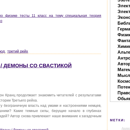
Элек
Элект
о физике тесты 11 класс на тему специальная теория
Экон
но
Библ
Герм
Физи
Фанта
Хими
род
,
третий рейх
Альте
Антр
Автор
 / ДЕМОНЫ СО СВАСТИКОЙ
Мате
Мысл
Косм
Поте
Прав
фон Кранц продолжает знакомить читателей с результатами
Обья
стории Третьего рейха.
ту безграничную власть над умами и настроениями немцев,
шники? Какие темные силы, берущие начало в глубинах
дей? Автор снова привлекает наше внимание к загадочным
МЕТКИ:
Аким
 Кранц / Демоны со свастикой