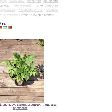
эзотерика
эйнштейн
ергер
школьникам
омика
электричество
эксперимент
тродинамика
электромагнетизм
электрон
эфир
энергия
явления
енты
энергетика
ЙТА:
ревень.рус саженцы редких, плодовых,
ореховых.