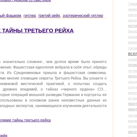
Тими
аки
альте
ный фашизм
,
гитлер
,
третий рейх
,
эзотерический гитлер
альт
анти
Е ТАЙНЫ ТРЕТЬЕГО РЕЙХА
биоло
взры
валю
топл
все
гени
 значительно сложнее-, чем долгое время было принято
герм
ажение. Фашистская идеология вобрала в себя опыт, обряды
гитле
тв. Из Средневековья пришла и фашистская символика.
жизн
ями многие зловещие секреты Третьего Рейха. Вы узнаете о
звез
евековой мистической практикой, о попытках создать
излу
ве древних эпидемий, о тайнах «черного ордена» СО…
иноп
стория операций внешней разведки Германии и портреты ее
истор
использованы в основном ранее неизвестные данные из
кван
западных экспертов, занимающихся изучением деятельности
кван
числ
Великие тайны третьего рейха
креди
лета
мате
рейх