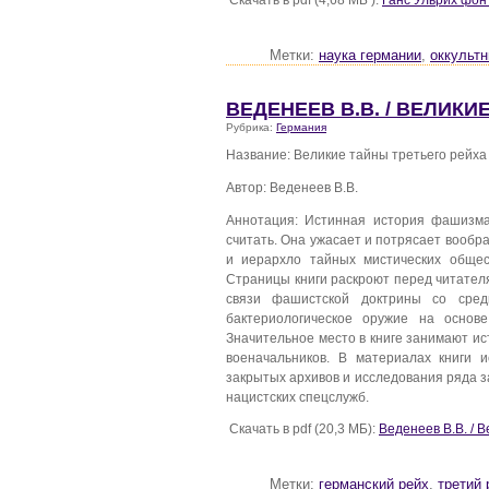
Метки:
наука германии
,
оккульт
ВЕДЕНЕЕВ В.В. / ВЕЛИКИ
Рубрика:
Германия
Название: Великие тайны третьего рейха
Автор: Веденеев В.В.
Аннотация: Истинная история фашизма
считать. Она ужасает и потрясает вообр
и иерархло тайных мистических общес
Страницы книги раскроют перед читател
связи фашистской доктрины со средн
бактериологическое оружие на осно
Значительное место в книге занимают и
военачальников. В материалах книги 
закрытых архивов и исследования ряда 
нацистских спецслужб.
Скачать в pdf (20,3 МБ):
Веденеев В.В. / 
Метки:
германский рейх
,
третий 