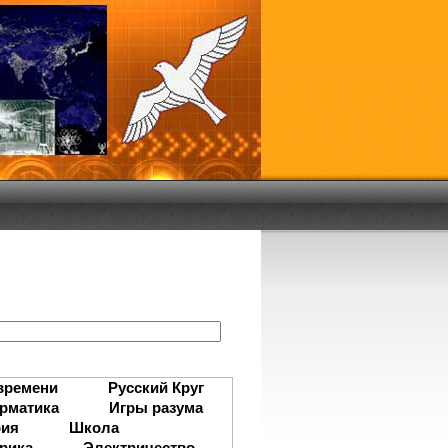
:
времени
Русский Круг
рматика
Игры разума
рия
Школа
рика
Электричество