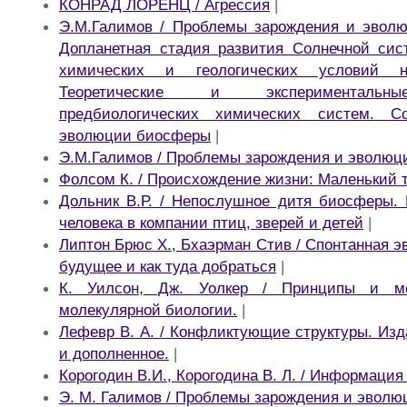
КОНРАД ЛОРЕНЦ / Агрессия
|
Э.М.Галимов / Проблемы зарождения и эволю
Допланетная стадия развития Солнечной сис
химических и геологических условий 
Теоретические и экспериментальны
предбиологических химических систем. 
эволюции биосферы
|
Э.М.Галимов / Проблемы зарождения и эволюц
Фолсом К. / Происхождение жизни: Маленький 
Дольник В.Р. / Непослушное дитя биосферы.
человека в компании птиц, зверей и детей
|
Липтон Брюс X., Бхаэрман Стив / Спонтанная 
будущее и как туда добраться
|
К. Уилсон, Дж. Уолкер / Принципы и м
молекулярной биологии.
|
Лефевр В. А. / Конфликтующие структуры. Изд
и дополненное.
|
Корогодин В.И., Корогодина В. Л. / Информация 
Э. М. Галимов / Проблемы зарождения и эвол