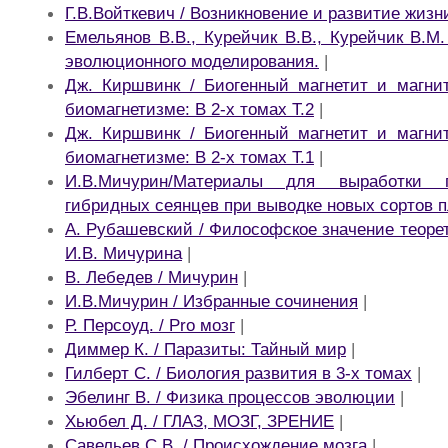
Г.В.Войткевич / Возникновение и развитие жизн
Емельянов В.В., Курейчик В.В., Курейчик В.М.
эволюционного моделирования.
|
Дж. Киршвинк / Биогенный магнетит и магни
биомагнетизме: В 2-х томах Т.2
|
Дж. Киршвинк / Биогенный магнетит и магни
биомагнетизме: В 2-х томах Т.1
|
И.В.Мичурин/Материалы для выработки 
гибридных сеянцев при выводке новых сортов 
А. Рубашевский / Философское значение теоре
И.В. Мичурина
|
В. Лебедев / Мичурин
|
И.В.Мичурин / Избранные сочинения
|
Р. Персоуд. / Pro мозг
|
Диммер К. / Паразиты: Тайный мир
|
Гилберт С. / Биология развития в 3-х томах
|
Эбелинг В. / Физика процессов эволюции
|
Хьюбел Д. / ГЛАЗ, МОЗГ, ЗРЕНИЕ
|
Савельев С.В. / Происхождение мозга
|