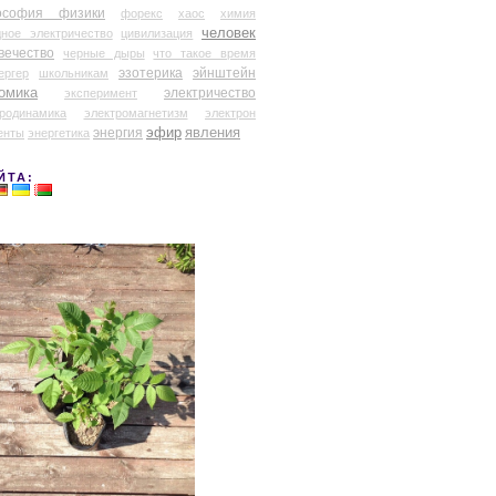
ософия физики
форекс
хаос
химия
человек
дное электричество
цивилизация
вечество
черные дыры
что такое время
эзотерика
эйнштейн
ергер
школьникам
омика
электричество
эксперимент
тродинамика
электромагнетизм
электрон
эфир
энергия
явления
енты
энергетика
ЙТА: