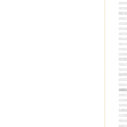
креди
лета
мате
миро
чело
наука
нест
физи
оккул
относ
пира
поли
прос
психо
ради
реля
фант
наро
элект
созн
терм
торс
усло
фено
ваку