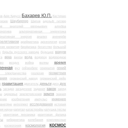
Бахарев Ю.П.
ов
Аюр Кирусс
Кастерин
Шаубергер
рязев
Шипов
адольф гитлер
мов анатолий евгеньевич
алгебра
рнатива
альтернативная энергетика
ернативная энергия
анализ
аненербе
релятивизм
арифметика
археология
атом
гия развития
биофизика
богатство
большой
вакуум
в
борьба русского народа
будущее
века
вода
та
вихри
водород
водородное
время
иво
воздух
война
волны
ленная
гений
вуз
гейзенберг
генератор
геометрия
й электричества
геология
ания
германский народ
германский рейх
гравитация
деньги
дух
р
двигатель
диск
ь
закон
загадки
загадочное
задания
заряд
земля
ды
здоровье
землетрясения
знания
инженер
чение
изобретения
импульс
исследования
ланетяне
интеллект
история
ия науки
капитал
катастрофы
катушка теслы
т
квантовая механика
квантовая физика
ты
кибернетика
колебания
комплексные
космос
космология
а
космогония