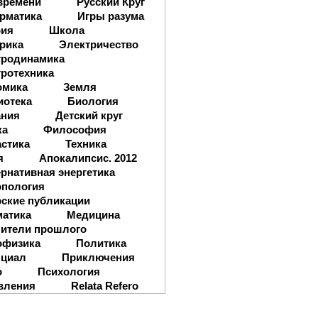
времени
Русский Круг
рматика
Игры разума
рия
Школа
рика
Электричество
тродинамика
ротехника
омика
Земля
иотека
Биология
ания
Детский круг
ка
Философия
стика
Техника
я
Апокалипсис. 2012
рнативная энергетика
опология
ские публикации
матика
Медицина
ители прошлого
офизика
Политика
нциал
Приключения
о
Психология
вления
Relata Refero