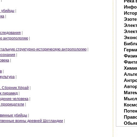
Река 
Инфо
е убийцы
|
Исто
ека
|
Эзоте
Элек
Элект
сследования
|
Экон
ую антропологию
|
Библ
Герм
нтальную структурно-историческую антропологию
|
 познания
|
Физи
овека
|
Фанта
Хими
в
|
Альте
 культура
|
Антр
Автор
. Сборник Хёрай
|
Мате
ых пирамид
|
Мысл
ождение человека
|
Косм
, прорицатели
|
Поте
Невинные убийцы
|
Прав
ственные воины древней Шотландии
|
Обья