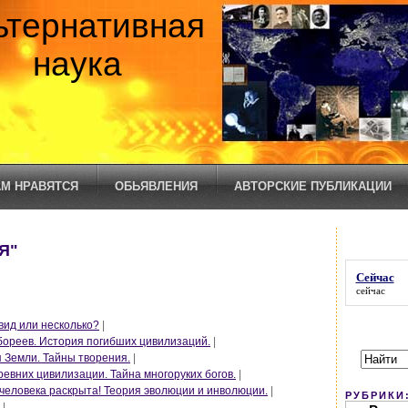
ьтернативная
наука
М НРАВЯТСЯ
ОБЬЯВЛЕНИЯ
АВТОРСКИЕ ПУБЛИКАЦИИ
Я"
Сейчас
сейчас
вид или несколько?
|
рбореев. История погибших цивилизаций.
|
я Земли. Тайны творения.
|
ревних цивилизации. Тайна многоруких богов.
|
 человека раскрыта! Теория эволюции и инволюции.
|
РУБРИКИ
|