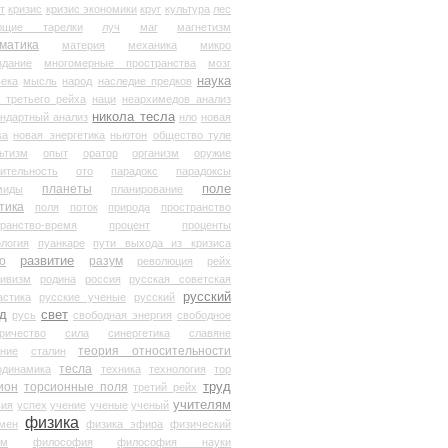
т
кризис
кризис экономики
круг
культура
лес
ющие тарелки
луч
маг
магнетизм
матика
материя
механика
микро
здание
многомерные пространства
мозг
наука
века
мысль
народ
наследие предков
 третьего рейха
наци
неархимедов анализ
никола тесла
андартный анализ
нло
новая
ка
новая энергетика
ньютон
общество туле
ьтизм
опыт
оратор
организм
оружие
ительность
ото
парадокс
парадоксы
планеты
поле
миды
планирование
тика
поля
поток
природа
пространство
транство-время
процент
проценты
логия
пуанкаре
пути выхода из кризиса
о
развитие
разум
революция
рейх
тивизм
родина
россия
русская советская
русский
астика
русские ученые
русский
д
свет
русь
свободная энергия
свободное
ричество
сила
синергетика
славяне
теория относительности
ание
сталин
тесла
одинамика
техника
технология
тор
труд
ион
торсионные поля
третий рейх
учителям
вия
успех
учение
ученые
ученый
физика
мен
физика эфира
физический
ум
философия
философия науки