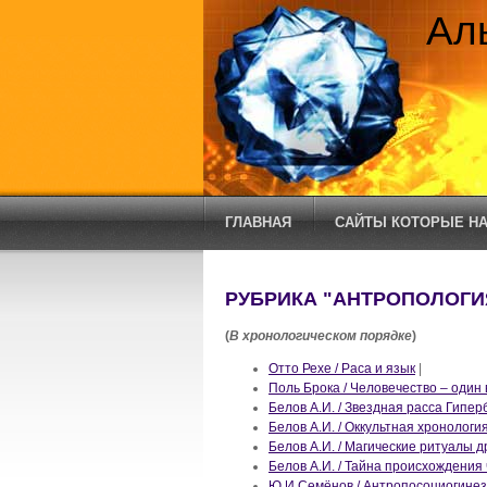
Ал
ГЛАВНАЯ
САЙТЫ КОТОРЫЕ НА
РУБРИКА "АНТРОПОЛОГИ
(
В хронологическом порядке
)
Отто Рехе / Раса и язык
|
Поль Брока / Человечество – один 
Белов А.И. / Звездная расса Гипе
Белов А.И. / Оккультная хронологи
Белов А.И. / Магические ритуалы д
Белов А.И. / Тайна происхождения
Ю.И.Семёнов / Антропосоциогинез