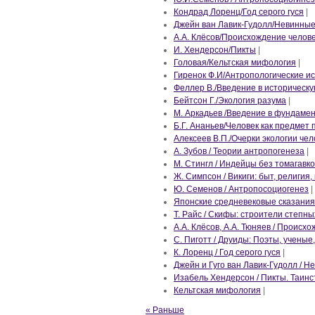
Кондрад Лоренц/Год серого гуся
|
Джейн ван Лавик-Гудолл/Невинны
А.А. Клёсов/Происхождение челов
И. Хендерсон/Пикты
|
Головая/Кельтская мифология
|
Гиренок Ф.И/Антропологические и
Феллер В./Введение в историческ
Бейтсон Г./Экология разума
|
М. Аркадьев /Введение в фундаме
Б.Г. Ананьев/Человек как предмет
Алексеев В.П./Очерки экологии чел
А. Зубов / Теории антропогенеза
|
М. Стингл / Индейцы без томагавко
Ж. Симпсон / Викиги: быт, религия,
Ю. Семенов / Антропосоциогенез
|
Японские средневековые сказания
Т. Райс / Скифы: строители степн
А.А. Клёсов, А.А. Тюняев / Происх
С. Пиготт / Друиды: Поэты, ученые
К. Лоренц / Год серого гуся
|
Джейн и Гуго ван Лавик-Гудолл / 
Изабель Хендерсон / Пикты. Таин
Кельтская мифология
|
« Раньше