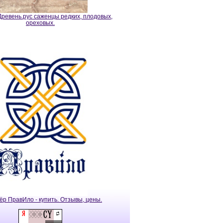
ревень.рус саженцы редких, плодовых,
ореховых.
ёр ПравИло - купить. Отзывы, цены.