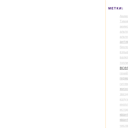
МЕТКИ:
Аким
Тими
аки
альте
альт
анти
биоло
взры
валю
топл
все
гени
герм
гитле
жизн
звез
излу
иноп
истор
кван
кван
числ