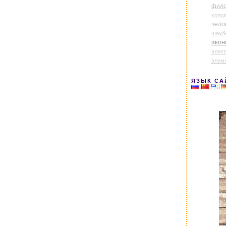
фил
холо
чело
шауб
экон
элек
элем
ЯЗЫК СА