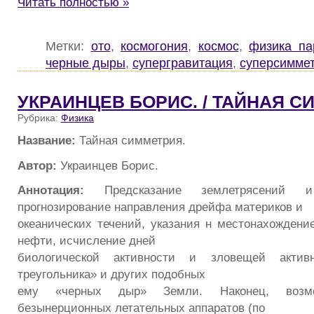
Читать полностью »
Метки:
ото
,
космогония
,
космос
,
физика па
черные дыры
,
супергравитация
,
суперсимме
УКРАИНЦЕВ БОРИС. / ТАЙНАЯ С
Рубрика:
Физика
Название:
Тайная симметрия.
Автор:
Украинцев Борис.
Аннотация:
Предсказание землетрясений и…
прогнозирование направления дрейфа материков и
океанических течений, указания н местонахождени
нефти, исчисление дней
биологической активности и зловещей активн
треугольника» и других подобных
ему «черных дыр» Земли. Наконец, возм
безынерционных летательных аппаратов (по