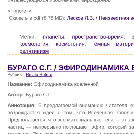
интересующихся проблемами мироздания.
<!–more–>
Скачать в pdf (8,78 МБ):
Лесков Л.В. / Неизвестная 
Метки:
планеты
,
пространство-время
,
космология
,
космогония
,
темная матери
релятивизм
БУРАГО С.Г. / ЭФИРОДИНАМИКА
Рубрика:
Relata Refero
Название:
Эфиродинамика вселенной
Автор:
Бураго С.Г.
Аннотация:
В предлагаемой вниманию читателя кн
возрождается идея о том, что Вселенная заполн
Предполагается, что все материальные тела — от з
частиц — непрерывно поглощают эфир, который за