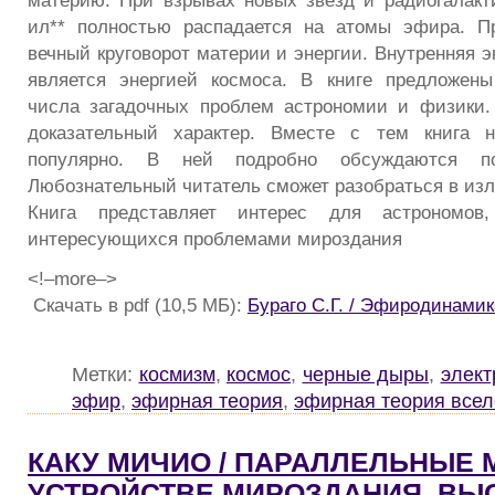
материю. При взрывах новых звезд и радиогалакт
ил** полностью распадается на атомы эфира. П
вечный круговорот материи и энергии. Внутренняя э
является энергией космоса. В книге предложен
числа загадочных проблем астрономии и физики.
доказательный характер. Вместе с тем книга н
популярно. В ней подробно обсуждаются по
Любознательный читатель сможет разобраться в из
Книга представляет интерес для астрономо
интересующихся проблемами мироздания
<!–more–>
Скачать в pdf (10,5 МБ):
Бураго С.Г. / Эфиродинами
Метки:
космизм
,
космос
,
черные дыры
,
элект
эфир
,
эфирная теория
,
эфирная теория все
КАКУ МИЧИО / ПАРАЛЛЕЛЬНЫЕ 
УСТРОЙСТВЕ МИРОЗДАНИЯ, В