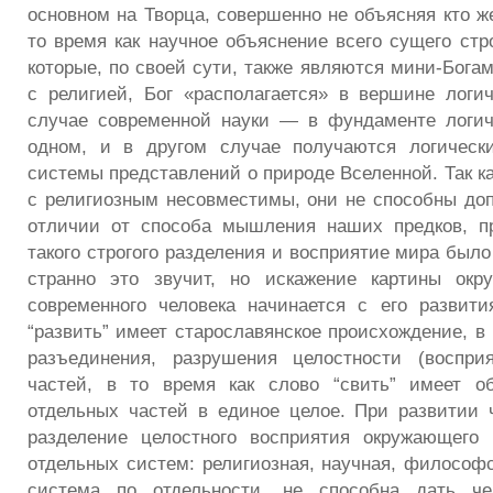
основном на Творца, совершенно не объясняя кто же
то время как научное объяснение всего сущего стр
которые, по своей сути, также являются мини-Богам
с религией, Бог «располагается» в вершине логи
случае современной науки — в фундаменте логич
одном, и в другом случае получаются логичес
системы представлений о природе Вселенной. Так к
с религиозным несовместимы, они не способны допо
отличии от способа мышления наших предков, п
такого строгого разделения и восприятие мира было
странно это звучит, но искажение картины ок
современного человека начинается с его развит
“развить” имеет старославянское происхождение, в
разъединения, разрушения целостности (воспри
частей, в то время как слово “свить” имеет о
отдельных частей в единое целое. При развитии 
разделение целостного восприятия окружающего
отдельных систем: религиозная, научная, философс
система по отдельности, не способна дать че