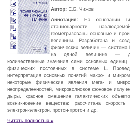
Автор:
Е.Б. Чижов
Аннотация:
На основании гип
стационарности наблюда
геометризованы основные и про
величины. Разработана и соз
физических величин — система L
на одной величине — дл
количественные значения семи основных единиц
физических постоянных в системе L. Проведе
интерпретация основных понятий макро- и микро
некоторые физические явления мега- и микро
неопределенностей, микроволновое фоновое излуче
дыры, красное смешение галактических объект
возникновение вещества; рассчитана скорость
электрон-электрон, протон-протон и др.
Читать полностью »