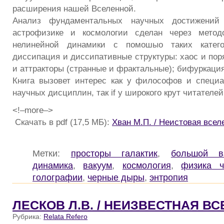
расширения нашей Вселенной.
Анализ фундаментальных научных достижений
астрофизике и космологии сделан через метод
нелинейной динамики с помошыо таких категор
диссипация и диссипативные структуры: хаос и пор
и аттракторы (странные и фрактальные); бифуркация 
Книга вызовет интерес как у философов и специа
научных дисциплин, так if у широкого крут читателей
<!–more–>
Скачать в pdf (17,5 МБ):
Хван М.П. / Неистовая всел
Метки:
просторы галактик
,
большой в
динамика
,
вакуум
,
космология
,
физика ч
голографии
,
черные дыры
,
энтропия
ЛЕСКОВ Л.В. / НЕИЗВЕСТНАЯ В
Рубрика:
Relata Refero