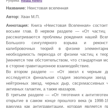
Рубрика:
Relata Refero
Название:
Неистовая вселенная
Автор:
Хван М.П.
Аннотация:
Книга «Неистовая Вселенная» состоит
восьми глав. В нервом разделе — «От частиц 
рассматриваются проблемы рождения нашей Всел
Большого сингулярного взрыва и реконст
калибровочных теорий в физике элементарн
необходимость перехода от физики частиц к тео
[меняется тем обстоятельством, что стандартная м
в стороне гравитационное взаимодействие.
Во втором разделе — «От звезл к черным д
исследуется финальная стадия эволюции звезд
нейтронных звезд, черных дыр, свсрхмассивных 
активных галактик, а также квазаров.
В третьем разделе — «От тяготения к антитягот
открытие в самом конце прошлого века (в 1998-199
вакуума как антигравитации, которая является п