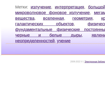
Метки:
излучение
,
интерпретация
,
большо
микроволновое фоновое излучение
,
мега
вещества
,
вселенная
,
геометрия
,
к
галактических объектов
,
физич
фундаментальные физические постоянн
черные и белые дыры
,
явлен
неопределенностей
,
учение
2008-2022 © |
Электронная библио