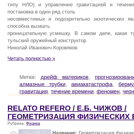
типу НЛО) и управление гравитацией и течен
постановка в один ряд столь
несовместимых и подозрительно экзотических я
способна вызвать
проницательную усмешку. В самом деле, какая т
тульский оружейный конструктор
Николай Иванович Коровяков.
Читать полностью »
Метки:
дрейф материков
,
прогнозирован
алмазные трубки
,
авиакатастрофа
,
берму
гравитация
,
течение времени
,
феномен
,
чер
RELATO REFERO / Е.Б. ЧИЖОВ /
ГЕОМЕТРИЗАЦИЯ ФИЗИЧЕСКИХ 
Рубрика:
Физика
Название:
Геометризация физиче