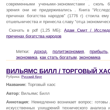
современными учеными-экономистами , сколь б
зрения они не придерживались . Книга “Исслед
причинах богатства народов” (1776 г) стоила ему
отшельничества и принесла славу “отца экономическ
Скачать в pdf (1,25 МБ):
Адам Смит / Исследо
причинах богатства народов
Метки:
доход
,
политэкономия
,
прибыль
экономика
,
как стать богатым
,
экономика
ВИЛЬЯМС БИЛЛ / ТОРГОВЫЙ ХА
Рубрика:
Русский Круг
Название:
Торговый хаос
Автор:
Вильямс Билл
Аннотация:
Немедленно возникает вопрос: готовы 
искусственных ухищрений технического анализа 