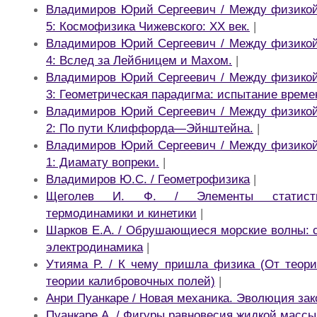
Владимиров Юрий Сергеевич / Между физикой
5: Космофизика Чижевского: XX век.
|
Владимиров Юрий Сергеевич / Между физикой
4: Вслед за Лейбницем и Махом.
|
Владимиров Юрий Сергеевич / Между физикой
3: Геометрическая парадигма: испытание време
Владимиров Юрий Сергеевич / Между физикой
2: По пути Клиффорда—Эйнштейна.
|
Владимиров Юрий Сергеевич / Между физикой
1: Диамату вопреки.
|
Владимиров Ю.С. / Геометрофизика
|
Щеголев И. Ф. / Элементы статистич
термодинамики и кинетики
|
Шарков Е.А. / Обрушающиеся морские волны: с
электродинамика
|
Утияма P. / К чему пришла физика (От теори
теории калибровочных полей)
|
Анри Пуанкаре / Новая механика. Эволюция зак
Пуанкаре А. / Фигуры равновесия жидкой массы