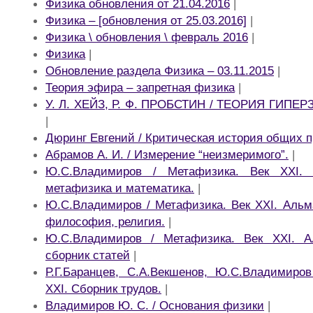
Физика обновления от 21.04.2016
|
Физика – [обновления от 25.03.2016]
|
Физика \ обновления \ февраль 2016
|
Физика
|
Обновление раздела Физика – 03.11.2015
|
Теория эфира – запретная физика
|
У. Л. ХЕЙЗ, Р. Ф. ПРОБСТИН / ТЕОРИЯ ГИП
|
Дюринг Евгений / Критическая история общих 
Абрамов А. И. / Измерение “неизмеримого”.
|
Ю.С.Владимиров / Метафизика. Век XXI. 
метафизика и математика.
|
Ю.С.Владимиров / Метафизика. Век XXI. Альма
философия, религия.
|
Ю.С.Владимиров / Метафизика. Век XXI. А
сборник статей
|
Р.Г.Баранцев, С.А.Векшенов, Ю.С.Владимиро
XXI. Сборник трудов.
|
Владимиров Ю. С. / Основания физики
|