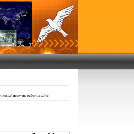
 полный перечень работ
на сайте
.
: