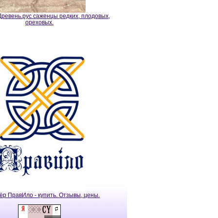
ревень.рус саженцы редких, плодовых,
ореховых.
ёр ПравИло - купить. Отзывы, цены.