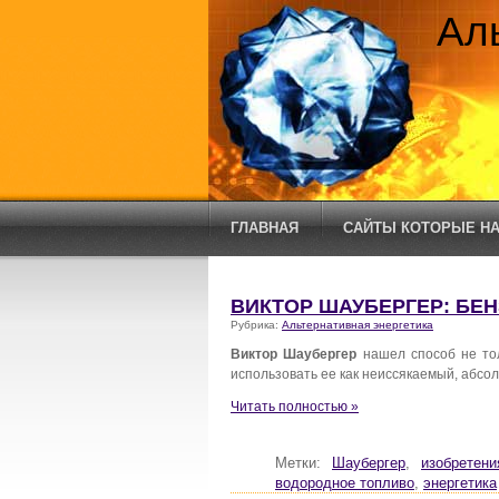
Ал
ГЛАВНАЯ
САЙТЫ КОТОРЫЕ НА
ВИКТОР ШАУБЕРГЕР: БЕ
Рубрика:
Альтернативная энергетика
Виктор Шаубергер
нашел способ не тол
использовать ее как неиссякаемый, абс
Читать полностью »
Метки:
Шаубергер
,
изобретени
водородное топливо
,
энергетика