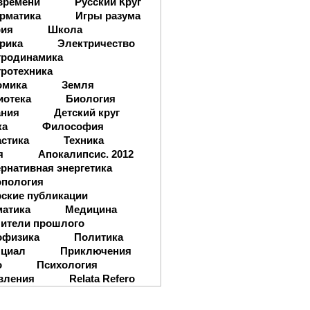
времени
Русский Круг
рматика
Игры разума
рия
Школа
рика
Электричество
тродинамика
ротехника
омика
Земля
иотека
Биология
ания
Детский круг
ка
Философия
стика
Техника
я
Апокалипсис. 2012
рнативная энергетика
опология
ские публикации
матика
Медицина
ители прошлого
офизика
Политика
нциал
Приключения
о
Психология
вления
Relata Refero