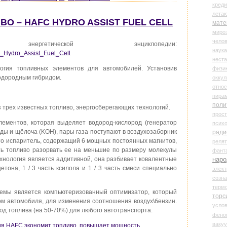
креди
лета
О – HAFC HYDRO ASSIST FUEL CELL
мате
миро
чело
етической энциклопедии:
наука
FC_Hydro_Assist_Fuel_Cell
нест
логия топливных элементов для автомобилей. Установив
физи
одородным гибридом.
оккул
относ
пира
поли
трех известных топливо, энергосберегающих технологий.
прос
лементов, которая выделяет водород-кислород (генератор
психо
ды и щёлоча (KOH), пары газа поступают в воздухозаборник
ради
это испаритель, содержащий 6 мощных постоянных магнитов,
реля
ть топливо разорвать ее на меньшие по размеру молекулы
фант
технология является аддитивной, она разбивает ковалентные
наро
цетона, 1 / 3 часть ксилола и 1 / 3 часть смеси специально
элект
созн
терм
емы является компьютеризованный оптимизатор, который
торс
м автомобиля, для изменения соотношения воздух\бензин.
усло
од топлива (на 50-70%) для любого автотранспорта.
фено
ваку
ия HAFC экономит топливо, повышает мощность.