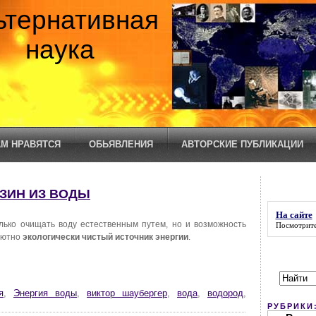
ьтернативная
наука
М НРАВЯТСЯ
ОБЬЯВЛЕНИЯ
АВТОРСКИЕ ПУБЛИКАЦИИ
НЗИН ИЗ ВОДЫ
На сайте
ько очищать воду естественным путем, но и возможность
Посмотрите
олютно
экологически чистый источник энергии
.
я
,
Энергия воды
,
виктор шаубергер
,
вода
,
водород
,
РУБРИКИ