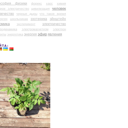
ософия физики
форекс
хаос
химия
человек
дное электричество
цивилизация
вечество
черные дыры
что такое время
эзотерика
эйнштейн
ергер
школьникам
омика
электричество
эксперимент
тродинамика
электромагнетизм
электрон
эфир
энергия
явления
енты
энергетика
ЙТА: