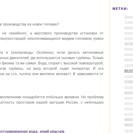
МЕТКИ:
Аким
Тими
е производства на новое топливо?
аки
альте
, не серийного, а массового производства установок от
альт
 электростанций, обеспечивающихся жидким топливом, нужно
анти
биоло
те и газопроводы. Особенно, если делать автономные
взры
нных двигателей, где используются газовые турбины. Только
валю
о физика та же самая. Вода, сгорая с высокой температурой,
топл
тки турбины, на валу которой сидит генератор. И эта
все
на на сто, тысячу или миллион киловатт. В зависимости от
гени
герм
гитле
жизн
-миллионники понадобится побольше времени. Но проблему
звез
ъятность просторов нашей матушки России, с небольших
излу
иноп
истор
кван
кван
числ
уктурированная вода
,
юрий краснов