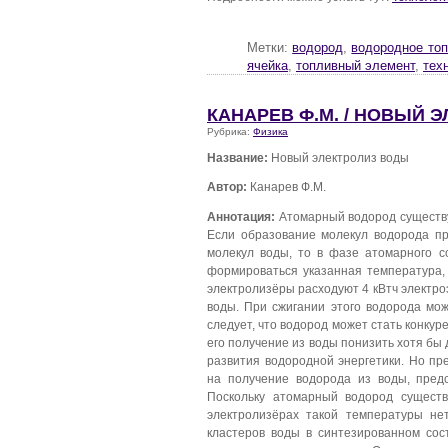
Метки:
водород
,
водородное то
ячейка
,
топливный элемент
,
тех
КАНАРЕВ Ф.М. / НОВЫЙ 
Рубрика:
Физика
Название:
Новый электролиз воды
Автор:
Канарев Ф.М.
Аннотация:
Атомарный водород существу
Если образование молекул водорода пр
молекул воды, то в фазе атомарного с
формироваться указанная температура,
электролизёры расходуют 4 кВтч электро
воды. При сжигании этого водорода може
следует, что водород может стать конку
его получение из воды понизить хотя бы д
развития водородной энергетики. Но пр
на получение водорода из воды, пред
Поскольку атомарный водород сущест
электролизёрах такой температуры не
кластеров воды в синтезированном сос