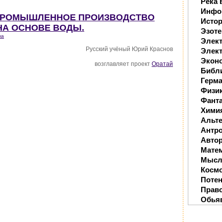
Река 
Инфо
 ПРОМЫШЛЕННОЕ ПРОИЗВОДСТВО
Исто
НА ОСНОВЕ ВОДЫ.
Эзоте
ка
Элек
Русский учёный Юрий Краснов
Элект
Экон
возглавляет проект
Оратай
Библ
Герм
Физи
Фанта
Хими
Альте
Антр
Автор
Мате
Мысл
Косм
Поте
Прав
Обья