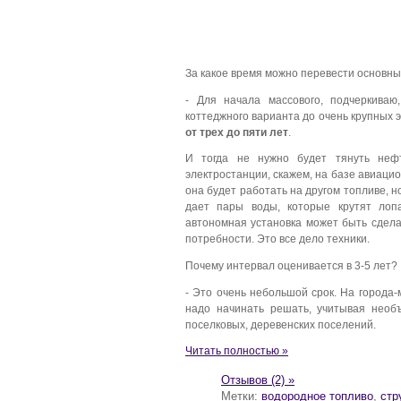
За какое время можно перевести основны
- Для начала массового, подчеркиваю
коттеджного варианта до очень крупных
от трех до пяти лет
.
И тогда не нужно будет тянуть неф
электростанции, скажем, на базе авиацио
она будет работать на другом топливе, н
дает пары воды, которые крутят лопа
автономная установка может быть сдела
потребности. Это все дело техники.
Почему интервал оценивается в 3-5 лет?
- Это очень небольшой срок. На города
надо начинать решать, учитывая необ
поселковых, деревенских поселений.
Читать полностью »
Отзывов (2) »
Метки:
водородное топливо
,
стр