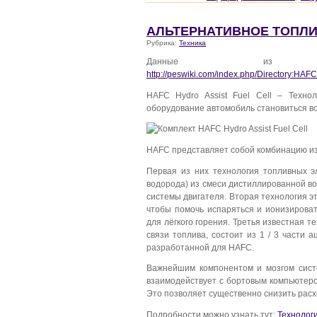
АЛЬТЕРНАТИВНОЕ ТОПЛИВ
Рубрика:
Техника
Данные из энерг
http://peswiki.com/index.php/Directory:HA
HAFC Hydro Assist Fuel Cell – Техно
оборудование автомобиль становиться в
HAFC представляет собой комбинацию из 
Первая из них технология топливных э
водорода) из смеси дистиллированной во
системы двигателя. Вторая технология 
чтобы помочь испаряться и ионизирова
для лёгкого горения. Третья известная 
связи топлива, состоит из 1 / 3 части а
разработанной для HAFC.
Важнейшим компонентом и мозгом сист
взаимодействует с бортовым компьютеро
Это позволяет существенно снизить расх
Подробности можно узнать тут:
Технолог