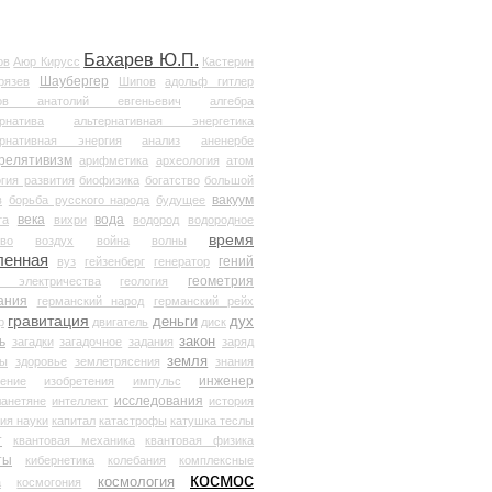
Бахарев Ю.П.
ов
Аюр Кирусс
Кастерин
Шаубергер
рязев
Шипов
адольф гитлер
мов анатолий евгеньевич
алгебра
рнатива
альтернативная энергетика
ернативная энергия
анализ
аненербе
релятивизм
арифметика
археология
атом
гия развития
биофизика
богатство
большой
вакуум
в
борьба русского народа
будущее
века
вода
та
вихри
водород
водородное
время
иво
воздух
война
волны
ленная
гений
вуз
гейзенберг
генератор
геометрия
й электричества
геология
ания
германский народ
германский рейх
гравитация
деньги
дух
р
двигатель
диск
ь
закон
загадки
загадочное
задания
заряд
земля
ды
здоровье
землетрясения
знания
инженер
чение
изобретения
импульс
исследования
ланетяне
интеллект
история
ия науки
капитал
катастрофы
катушка теслы
т
квантовая механика
квантовая физика
ты
кибернетика
колебания
комплексные
космос
космология
а
космогония