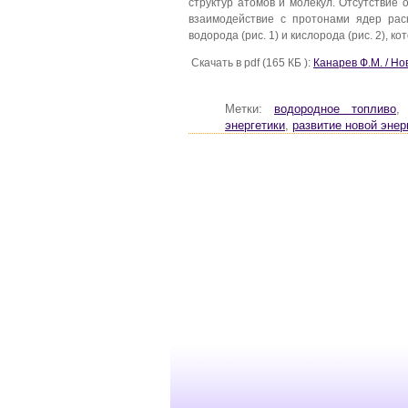
структур атомов и молекул. Отсутствие
взаимодействие с протонами ядер рас
водорода (рис. 1) и кислорода (рис. 2), к
Скачать в pdf (165 КБ ):
Канарев Ф.М. / Н
Метки:
водородное топливо
энергетики
,
развитие новой энер