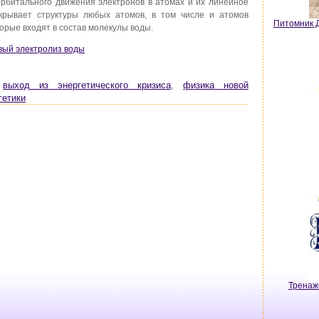
 орбитального движения электронов в атомах и их линейное
крывает структуры любых атомов, в том числе и атомов
Питомник Д
оторые входят в состав молекулы воды.
овый электролиз воды
,
выход из энергетического кризиса
,
физика новой
гетики
Тренаж