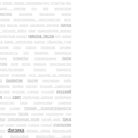
т
кризис
кризис экономики
круг
культура
лес
ющие тарелки
луч
маг
магнетизм
матика
материя
механика
микро
здание
многомерные пространства
мозг
наука
века
мысль
народ
наследие предков
 третьего рейха
наци
неархимедов анализ
никола тесла
андартный анализ
нло
новая
ка
новая энергетика
ньютон
общество туле
ьтизм
опыт
оратор
организм
оружие
ительность
ото
парадокс
парадоксы
планеты
поле
миды
планирование
тика
поля
поток
природа
пространство
транство-время
процент
проценты
логия
пуанкаре
пути выхода из кризиса
о
развитие
разум
революция
рейх
тивизм
родина
россия
русская советская
русский
астика
русские ученые
русский
д
свет
русь
свободная энергия
свободное
ричество
сила
синергетика
славяне
теория относительности
ание
сталин
тесла
одинамика
техника
технология
тор
труд
ион
торсионные поля
третий рейх
учителям
вия
успех
учение
ученые
ученый
физика
мен
физика эфира
физический
ум
философия
философия науки