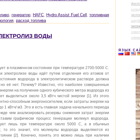
фил
холо
пливо
,
генератор
,
HAFC
,
Hydro Assist Fuel Cell
,
топливная
чело
нология
,
расход топлива
шауб
экон
элек
ЭЛЕКТРОЛИЗ ВОДЫ
элем
ЯЗЫК СА
ет в плазменном состоянии при температуре 2700-5000 С.
и электролизе воды идёт путем отделения его атомов от
остояния водорода в электролитическом растворе должна
 но её нет. Почему? Известно, что наиболее совершенные
энергии на получение одного кубического метра водорода из
т выделиться около 3,5 кВтч чистой энергии [1]. Из этого
рентно-способным энергоносителем, если затраты энергии на
о 1 кВтч/ м3. Это и есть главная задача начального периода
ежде чем анализировать резервы снижения затрат энергии
ставим графически процесс генерации молекул водорода.
вует лишь при температуре около 5000 С, а в обычных
т, то это значит, что молекулы водорода выделяются из
тоянии [2]. Конечно, понять это можно лишь при наличии