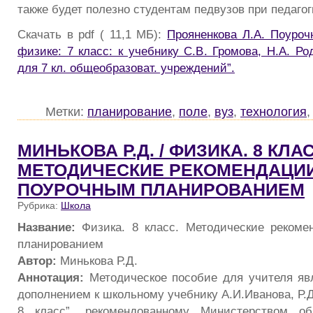
также будет полезно студентам педвузов при педагог
Скачать в pdf ( 11,1 МБ):
Прояненкова Л.А. Поуроч
физике: 7 класс: к учебнику С.В. Громова, Н.А. Ро
для 7 кл. общеобразоват. учреждений”.
Метки:
планирование
,
поле
,
вуз
,
технология
МИНЬКОВА Р.Д. / ФИЗИКА. 8 КЛАС
МЕТОДИЧЕСКИЕ РЕКОМЕНДАЦИИ
ПОУРОЧНЫМ ПЛАНИРОВАНИЕМ
Рубрика:
Школа
Название:
Физика. 8 класс. Методические реком
планированием
Автор:
Минькова Р.Д.
Аннотация:
Методическое пособие для учителя яв
дополнением к школьному учебнику А.И.Иванова, Р.
8 класс”, рекомендованному Министерством об