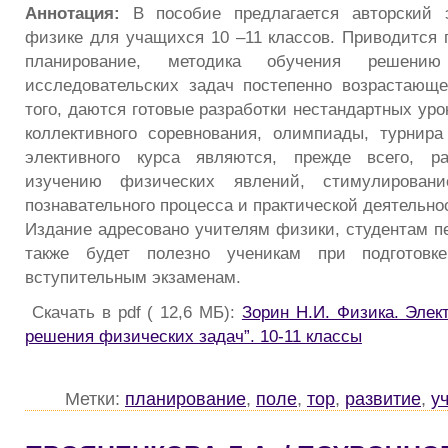
Аннотация:
В пособие предлагается авторский 
физике для учащихся 10 –11 классов. Приводится 
планирование, методика обучения решени
исследовательских задач постепенно возрастающ
того, даются готовые разработки нестандартных уро
коллективного соревнования, олимпиады, турнир
элективного курса являются, прежде всего, р
изучению физических явлений, стимулирование
познавательного процесса и практической деятельно
Издание адресовано учителям физики, студентам пе
также будет полезно ученикам при подготов
вступительным экзаменам.
Скачать в pdf ( 12,6 МБ):
Зорин Н.И. Физика. Элек
решения физических задач”. 10-11 классы
Метки:
планирование
,
поле
,
тор
,
развитие
,
у