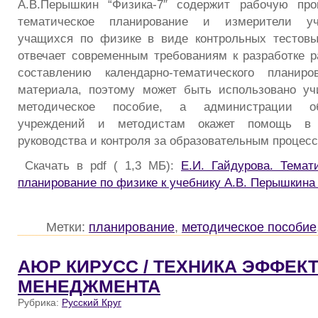
А.В.Перышкин “Физика-7″ содержит рабочую прог
тематическое планирование и измерители у
учащихся по физике в виде контрольных тестовы
отвечает современным требованиям к разработке 
составлению календарно-тематического планиро
материала, поэтому может быть использовано уч
методическое пособие, а администрации об
учреждений и методистам окажет помощь в 
руководства и контроля за образовательным процес
Скачать в pdf ( 1,3 МБ):
Е.И. Гайдурова. Темат
планирование по физике к учебнику А.В. Перышкина 
Метки:
планирование
,
методическое пособие
АЮР КИРУСС / ТЕХНИКА ЭФФЕК
МЕНЕДЖМЕНТА
Рубрика:
Русский Круг