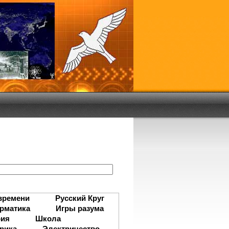
:
времени
Русский Круг
рматика
Игры разума
рия
Школа
рика
Электричество