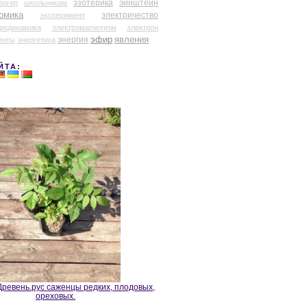
эзотерика
эйнштейн
ергер
школьникам
омика
электричество
эксперимент
тродинамика
электромагнетизм
электрон
эфир
энергия
явления
енты
энергетика
ЙТА:
ревень.рус саженцы редких, плодовых,
ореховых.