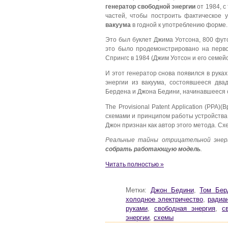
генератор свободной энергии
от 1984, с
частей, чтобы построить фактическое 
вакуума
в годной к употреблению форме.
Это был буклет Джима Уотсона, 800 фут
это было продемонстрировано на перв
Спрингс в 1984 (Джим Уотсон и его семейс
И этот генератор снова появился в рук
энергии из вакуума, состоявшееся дв
Бердена и Джона Бедини, начинавшееся с
The Provisional Patent Application (PPA
схемами и принципом работы устройства 
Джон признан как автор этого метода. Сх
Реальные тайны отрицательной эне
собрать работающую модель
.
Читать полностью »
Метки:
Джон Бедини
,
Том Бер
холодное электричество
,
радиа
руками
,
свободная энергия
,
с
энергии
,
схемы