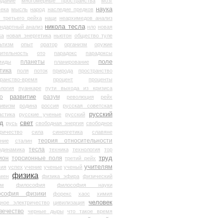
здание
многомерные пространства
мозг
наука
века
мысль
народ
наследие предков
 третьего рейха
наци
неархимедов анализ
никола тесла
андартный анализ
нло
новая
ка
новая энергетика
ньютон
общество туле
ьтизм
опыт
оратор
организм
оружие
ительность
ото
парадокс
парадоксы
планеты
поле
миды
планирование
тика
поля
поток
природа
пространство
транство-время
процент
проценты
логия
пуанкаре
пути выхода из кризиса
о
развитие
разум
революция
рейх
тивизм
родина
россия
русская советская
русский
астика
русские ученые
русский
д
свет
русь
свободная энергия
свободное
ричество
сила
синергетика
славяне
теория относительности
ание
сталин
тесла
одинамика
техника
технология
тор
труд
ион
торсионные поля
третий рейх
учителям
вия
успех
учение
ученые
ученый
физика
мен
физика эфира
физический
ум
философия
философия науки
ософия физики
форекс
хаос
химия
человек
дное электричество
цивилизация
вечество
черные дыры
что такое время