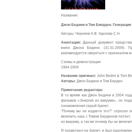
Название:
Джон Бедини и Том Биерден. Генерация 
Авторы: Черняев А.Ф. Удалова С.Н.
Аннотация:
Данный документ представл
книги Джона Бедини. (31.01.2009).
рекомендуется сверяться с оригиналом кн
Схемы и демонстрации
1984-2004
Название оригинал:
John Bedini & Tom Bi
Авторы:
Джон Бедини и Том Берден
Примечание редактора:
В то время как Джон Бедини в 2004 год
фильмов «Энергия из вакуума», он под
ознакомления серый буклет.
“Почему вы не издаете это?” спросил о
включить наш с Томом Берденом патент,
из вакуума, а так же почему бы не включи
Я посмотрел на буклет, и был ошеломлен