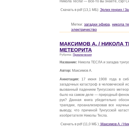
Никола Тесла! — Все-то вы знаете, сэр! 
Скачать в pdf (13,1 МБ):
Эрлих генрих / З
Метки:
загадки эфира
,
никола т
электричество
МАКСИМОВ А. / НИКОЛА 
МЕТЕОРИТА
Рубрика:
Приключения
Название:
Никола ТЕСЛА и загадка тунгу
Автор:
Максимов А.
Аннотация:
17 июня 1908 года в сиби
загадочных катастроф в человеческой и
вызванный падением Тунгусского метеори
было на самом деле — природный феноме
рук? Данная книга убедительно обосн
трагедии, проанализировав все научны
выводу, что причиной Тунгусской ката
изобретателя Николы Тесла.
Скачать в pdf (11,0 МБ ):
Максимов А. / Ни