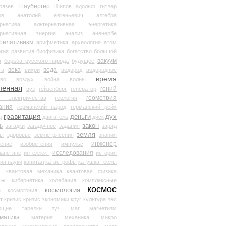
Шаубергер
рязев
Шипов
адольф гитлер
мов анатолий евгеньевич
алгебра
рнатива
альтернативная энергетика
ернативная энергия
анализ
аненербе
релятивизм
арифметика
археология
атом
гия развития
биофизика
богатство
большой
вакуум
в
борьба русского народа
будущее
века
вода
та
вихри
водород
водородное
время
иво
воздух
война
волны
ленная
гений
вуз
гейзенберг
генератор
геометрия
й электричества
геология
ания
германский народ
германский рейх
гравитация
деньги
дух
р
двигатель
диск
ь
закон
загадки
загадочное
задания
заряд
земля
ды
здоровье
землетрясения
знания
инженер
чение
изобретения
импульс
исследования
ланетяне
интеллект
история
ия науки
капитал
катастрофы
катушка теслы
т
квантовая механика
квантовая физика
ты
кибернетика
колебания
комплексные
космос
космология
а
космогония
т
кризис
кризис экономики
круг
культура
лес
ющие тарелки
луч
маг
магнетизм
матика
материя
механика
микро