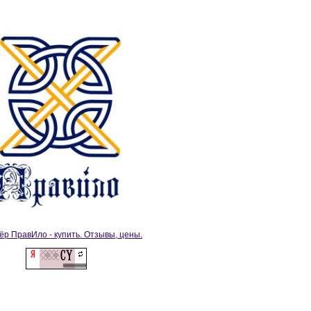
ёр ПравИло - купить. Отзывы, цены.