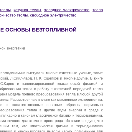
теслы
,
катушка теслы
,
холодное электричество
,
тесла
ричество теслы
,
свободное электричество
КИЕ ОСНОВЫ БЕЗТОПЛИВНОЙ
ной энергетики
термодинамики выступали многие известные ученые, такие
вский, Л.Сиил-лард, П. К. Ошепков и многие.другие. В книге
 С.Карно и канонизированной классической физикой и
бразования тепла в работу с частичной передачей тепла
ена модель полного преобразования тепла в любой другой
ьнику. Рассмотренные в книге как мысленные эксперименты,
ные и запатентованные опытные образны нормально
еобразования тепла в другие виды энергии в среде с
ипу Карно и канонам классической физики и термодинамики,
ми вечного двигателя второго рода. Из книги следует, что
решим тем, что классическая физика и термодинамика
принцип и канонизировали выводы Карно, полученные для