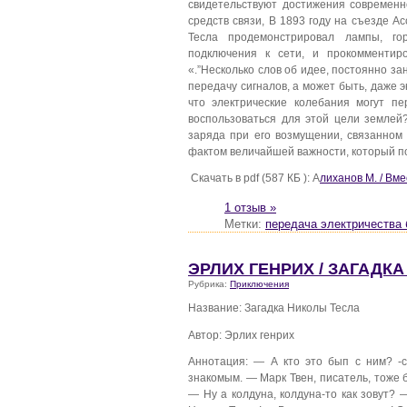
свидетельствуют достижения современ
средств связи, В 1893 году на съезде 
Тесла продемонстрировал лампы, го
подключения к сети, и прокомментир
«.”Несколько слов об идее, постоянно з
передачу сигналов, а может быть, даже
что электрические колебания могут п
воспользоваться для этой цели землей
заряда при его возмущении, связанном
фактом величайшей важности, который пос
Скачать в pdf (587 КБ ): А
лиханов М. / Вм
1 отзыв »
Метки:
передача электричества 
ЭРЛИХ ГЕНРИХ / ЗАГАДК
Рубрика:
Приключения
Название: Загадка Николы Тесла
Автор: Эрлих генрих
Аннотация: — А кто это бып с ним? -
знакомым. — Марк Твен, писатель, тоже 
— Ну а колдуна, колдуна-то как зовут?