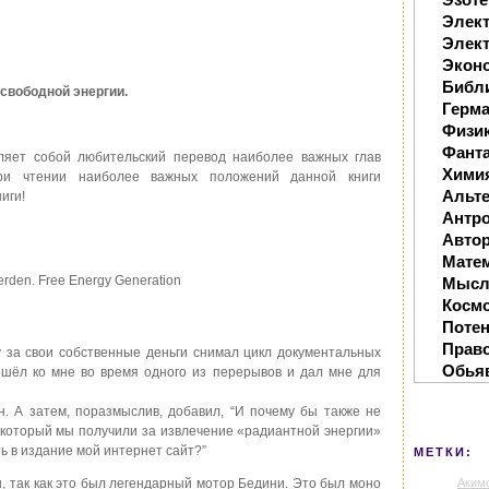
Элек
Элект
Экон
Библ
свободной энергии.
Герм
Физи
Фанта
яет собой любительский перевод наиболее важных глав
Хими
 При чтении наиболее важных положений данной книги
Альте
иги!
Антр
Автор
Мате
erden. Free Energy Generation
Мысл
Косм
Поте
Прав
у за свои собственные деньги снимал цикл документальных
Обья
ошёл ко мне во время одного из перерывов и дал мне для
н. А затем, поразмыслив, добавил, “И почему бы также не
 который мы получили за извлечение «радиантной энергии»
ть в издание мой интернет сайт?”
МЕТКИ:
Аким
, так как это был легендарный мотор Бедини. Это был моно