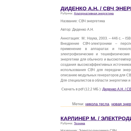
ДИДЕНКО А.Н. / СВЧ ЭНЕ
Рубрика:
Альтернативная энергетика
Название: СВЧ энергетика
Автор: Диденко А.Н.
Аннотация: М.: Наука, 2003. – 446 с. – IS
Внедрение СВЧ-электроники – персп
применение в аппаратах и техноло
электрофизические и тешюфизические
энергетики для обычного и высокотемпер
создания высокоэффективных источников
использования СВЧ для передачи энер
описанию модульных генераторов для СВ
Для специалистов в области энергетики и
Скачать в pdf (12,2 МБ ):
Диденко А.Н. / С
Метки:
никола тесла
,
новая энер
КАРЛИНЕР М. / ЭЛЕКТРО
Рубрика:
Техника
Название: Электродинамика СВЧ