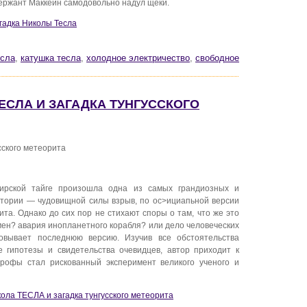
Сержант Маккейн самодовольно надул щеки.
агадка Николы Тесла
есла
,
катушка тесла
,
холодное электричество
,
свободное
ТЕСЛА И ЗАГАДКА ТУНГУССКОГО
сского метеорита
рской тайге произошла одна из самых грандиозных и
стории — чудовищной силы взрыв, по ос>ициапьной версии
та. Однако до сих пор не стихают споры о там, что же это
н? авария инопланетного корабля? или дело человеческих
овывает последнюю версию. Изучив все обстоятельства
е гипотезы и свидетельства очевидцев, автор приходит к
строфы стал рискованный эксперимент великого ученого и
кола ТЕСЛА и загадка тунгусского метеорита