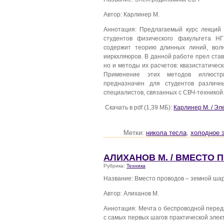
Автор: Карлинер М.
Аннотация: Предлагаемый курс лекций
студентов физического факультета Н
содержит теорию длинных линий, волн
ииркхляюров. В данной работе прел ста
но и методы их расчетов: квазистатичес
Применение этих методов иллюстр
предназначен для студентов различн
специалистов, связанных с СВЧ-техникой
Скачать в pdf (1,39 МБ):
Карлинер М. / Э
Метки:
никола тесла
,
холодное 
АЛИХАНОВ М. / ВМЕСТО 
Рубрика:
Техника
Название: Вместо проводов – земной ша
Автор: Алиханов М.
Аннотация: Мечта о беспроводной перед
с самых первых шагов практической элект