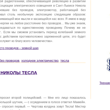
ной радиотехники, обеспечивающей революцию в развитии
Ассоциации электрического освещения в Сант-Льюисе Никола
ревшие без проводов, электромотор, работающий без
овал столь необычную экспозицию следующим образом:
анимающей мои мысли и касающейся нас всех. Я имею в виду
 энергии на любое расстояние без проводов… Мы уже знаем,
ередаваться по единственному проводнику. Почему же не
?.. Если мы сможем установить период колебаний земного
 с действием противоположно заряженной цепи, это будет
лужит ко благу всего человечества».
есто проводов – земной шар
без проводов
,
холодное электричество
,
тесла
А НИКОЛЫ ТЕСЛА
Тренаж
спросил второй полицейский. — Мне его лицо показалось
большой шутник, — с осуждением в голосе ответил Маккейн.
 — спросил первый. — Чертова колдуна зовут Тесла! Мистер