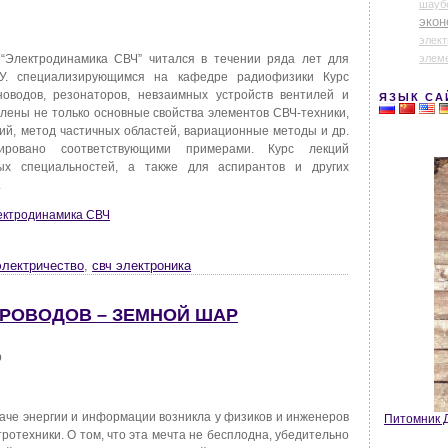
шауб
экон
элек
элем
 “Электродинамика СВЧ” читался в течении ряда лет для
ГУ. специализирующимся на кафедре радиофизики Курс
оводов, резонаторов, невзаимных устройств вентилей и
ЯЗЫК СА
влены не только основные свойства элементов СВЧ-техники,
кий, метод частичных областей, вариационные методы и др.
ировано соответствующими примерами. Курс лекций
ых специальностей, а также для аспирантов и других
.
лектродинамика СВЧ
электричество
,
свч электроника
ПРОВОДОВ – ЗЕМНОЙ ШАР
р
аче энергии и информации возникла у физиков и инженеров
Питомник Д
ротехники. О том, что эта мечта не бесплодна, убедительно