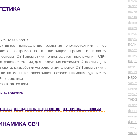
миро
чело
РГЕТИКА
наука
нест
физи
оккул
относ
пира
BN 5-02-002869-Х
поли
ективное направление развития электротехники и её
прос
гиях востребовано в настоящее время. Излагаются
психо
 основы СВЧ-энергетики, описываются приложения СВЧ-
ради
атурного спекания, для получения сверхчистой плазмы, для
реля
 света, разработки устройств импульсной СВЧ-энергетики и
фант
гии на большие расстояния. Особое внимание уделяется
наро
Ч-энергетики.
элект
 электротехники.
созн
ВЧ энергетика
терм
торс
усло
гетика
,
холодное электричество
,
свч сигналы энергии
фено
ваку
фил
ДИНАМИКА СВЧ
холо
чело