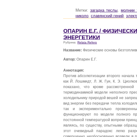
Метки:
загадка теслы
,
молнии 
николо
,
славянский гений
,
элект
ОПАРИН Е.Г. / ФИЗИЧЕС
ЭНЕРГЕТИКИ
Рубрика:
Relata Refero
Название:
Физические основы безтоплив
Автор:
Опарин Е.Г.
Аннотация:
Против абсолютизации второго начала 
как Й. Лошмидт, Л. Ж. Гуи, К. Э. Циолко
показано, что кроме рассмотренной
термодинамикой модели неполного прео
холодильнику природой вешей не запрещ
вид энергии без передачи тепла холодил
так и экспериментально проверен
функционируют по модели полного пр
постоянной температурой вопреки принц
являясь, по существу, опытными образца
этот очевидный парадокс легко раз
совершенно необоснованно возвели в 