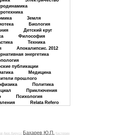
тродинамика
ротехника
омика
Земля
иотека
Биология
ания
Детский круг
ка
Философия
стика
Техника
я
Апокалипсис. 2012
рнативная энергетика
опология
ские публикации
матика
Медицина
ители прошлого
офизика
Политика
нциал
Приключения
о
Психология
вления
Relata Refero
Бахарев Ю.П.
ов
Аюр Кирусс
Кастерин