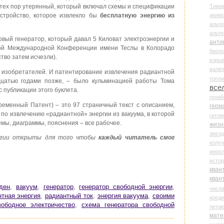
Тими
 тех пор утерянный, который включал схемы и спецификации
аки
устройство, которое извлекло бы
бесплатную энергию из
альте
альт
овый генератор, который давал 5 Киловат электроэнергии и
анти
ой Международной Конференции имени Теслы в Колорадо
биоло
тво затем исчезли).
взры
валю
ах изобретателей. И патентирование извлечения радиантной
топл
адцатью годами позже, – было кульминацией работы Тома
все
 публикации этого буклета.
гени
)(Временный Патент) – это 97 страничный текст с описанием,
герм
по извлечению «радиантной» энергии из вакуума, в которой
гитле
емы, диаграммы, пояснения – все рабочее.
жизн
звез
ргии открыты для того чтобы
каждый читатель смог
излу
иноп
истор
кван
кван
ден
,
вакуум
,
генератор
,
генератор свободной энергии
,
числ
нтная энергия
,
радиантный ток
,
энергия вакуума
,
своими
креди
вободное электричество
,
схема генератора свободной
лета
мате