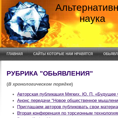
Альтернатив
наука
ГЛАВНАЯ
САЙТЫ КОТОРЫЕ НАМ НРАВЯТСЯ
ОБЬЯВЛ
РУБРИКА "ОБЬЯВЛЕНИЯ"
(
В хронологическом порядке
)
Авторская публикация Мягких. Ю. П. «Будущее 
Анонс передачи “Новое общественное мышлени
Приглашаем авторов публиковать свои материа
Вторая конференция по торсионным технологиям