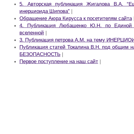
5. Авторская публикация Жигалова В.А. “
инерциоида Шипова”
|
Обращение Аюра Кирусса к посетителям сайта
4. Публикация Любашенко Ю.Н. по Единой
вселенной
|
3. Публикация петрова А.М. на тему ИНЕРЦИ
Публикация статей Токалина В.Н. под общим
БЕЗОПАСНОСТЬ
|
Первое поступление на наш сайт
|