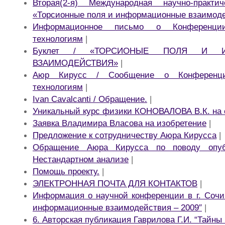
Вторая(2-я) Международная научно-практи
«Торсионные поля и информационные взаимод
Информационное письмо о Конференци
технологиям
|
Буклет / «ТОРСИОНЫЕ ПОЛЯ И И
ВЗАИМОДЕЙСТВИЯ»
|
Аюр Кирусс / Сообщение о Конференц
технологиям
|
Ivan Cavalcanti / Обращение.
|
Уникальный курс физики КОНОВАЛОВА В.К. на с
Заявка Владимира Власова на изобретение
|
Предложение к сотрудничеству Аюра Кирусса
|
Обращение Аюра Кирусса по поводу опуб
Нестандартном анализе
|
Помощь проекту.
|
ЭЛЕКТРОННАЯ ПОЧТА ДЛЯ КОНТАКТОВ
|
Информация о научной конференции в г. Сочи
информационные взаимодействия – 2009″
|
6. Авторская публикация Гаврилова Г.И. “Тайны