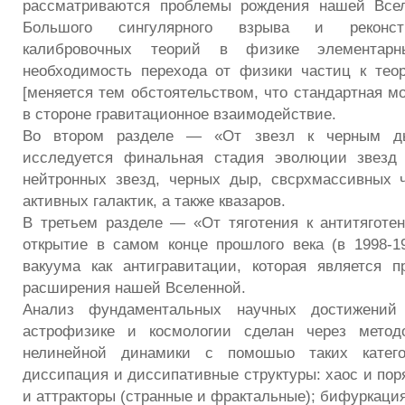
рассматриваются проблемы рождения нашей Всел
Большого сингулярного взрыва и реконст
калибровочных теорий в физике элементарн
необходимость перехода от физики частиц к тео
[меняется тем обстоятельством, что стандартная м
в стороне гравитационное взаимодействие.
Во втором разделе — «От звезл к черным д
исследуется финальная стадия эволюции звезд
нейтронных звезд, черных дыр, свсрхмассивных 
активных галактик, а также квазаров.
В третьем разделе — «От тяготения к антитягот
открытие в самом конце прошлого века (в 1998-199
вакуума как антигравитации, которая является п
расширения нашей Вселенной.
Анализ фундаментальных научных достижений
астрофизике и космологии сделан через метод
нелинейной динамики с помошыо таких категор
диссипация и диссипативные структуры: хаос и пор
и аттракторы (странные и фрактальные); бифуркация 