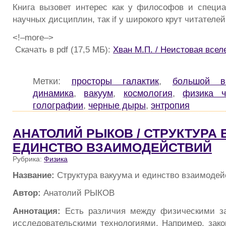
Книга вызовет интерес как у философов и специа
научных дисциплин, так if у широкого крут читателей
<!–more–>
Скачать в pdf (17,5 МБ):
Хван М.П. / Неистовая всел
Метки:
просторы галактик
,
большой в
динамика
,
вакуум
,
космология
,
физика ч
голографии
,
черные дыры
,
энтропия
АНАТОЛИЙ РЫКОВ / СТРУКТУРА 
ЕДИНСТВО ВЗАИМОДЕЙСТВИЙ
Рубрика:
Физика
Название:
Структура вакуума и единство взаимодей
Автор:
Анатолий РЫКОВ
Аннотация:
Есть различия между физическими з
исследовательскими технологиями. Например, зако