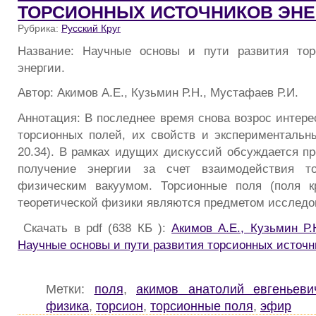
ТОРСИОННЫХ ИСТОЧНИКОВ ЭНЕ
Рубрика:
Русский Круг
Название: Научные основы и пути развития тор
энергии.
Автор: Акимов А.Е., Кузьмин Р.Н., Мустафаев Р.И.
Аннотация: В последнее время снова возрос интере
торсионных полей, их свойств и экспериментальны
20.34). В рамках идущих дискуссий обсуждается п
получение энергии за счет взаимодействия т
физическим вакуумом. Торсионные поля (поля кр
теоретической физики являются предметом исследов
Скачать в pdf (638 КБ ):
Акимов А.Е., Кузьмин Р.
Научные основы и пути развития торсионных источн
Метки:
поля
,
акимов анатолий евгеньеви
физика
,
торсион
,
торсионные поля
,
эфир