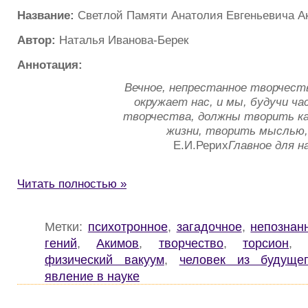
Название:
Светлой Памяти Анатолия Евгеньевича А
Автор:
Наталья Иванова-Берек
Аннотация:
Вечное, непрестанное творчест
окружает нас, и мы, будучи ч
творчества, должны творить к
жизни, творить мыслью,
Е.И.Рерих
Главное для н
Читать полностью »
Метки:
психотронное
,
загадочное
,
непознан
гений
,
Акимов
,
творчество
,
торсион
физический вакуум
,
человек из будуще
явление в науке