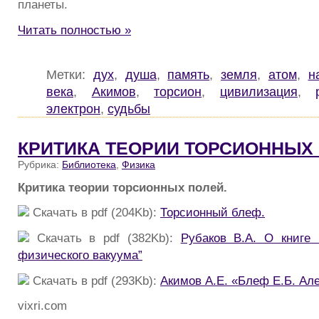
планеты.
Читать полностью »
Метки:
дух
,
душа
,
память
,
земля
,
атом
,
н
века
,
Акимов
,
торсион
,
цивилизация
,
электрон
,
судьбы
КРИТИКА ТЕОРИИ ТОРСИОННЫХ
Рубрика:
Библиотека
,
Физика
Критика теории торсионных полей.
Скачать в pdf (204Kb):
Торсионный блеф.
Скачать в pdf (382Kb):
Рубаков В.А. О книге
физического вакуума”
Скачать в pdf (293Kb):
Акимов А.Е. «Блеф Е.Б. Ал
vixri.com