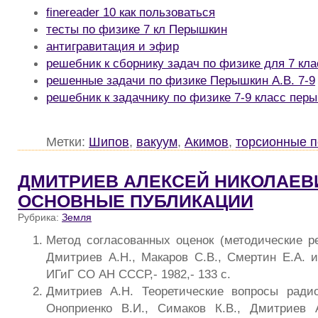
finereader 10 как пользоваться
тесты по физике 7 кл Перышкин
антигравитация и эфир
решебник к сборнику задач по физике для 7 кл
решенные задачи по физике Перышкин А.В. 7-9
решебник к задачнику по физике 7-9 класс пер
Метки:
Шипов
,
вакуум
,
Акимов
,
торсионные 
ДМИТРИЕВ АЛЕКСЕЙ НИКОЛАЕВИ
ОСНОВНЫЕ ПУБЛИКАЦИИ
Рубрика:
Земля
Метод согласованных оценок (методические ре
Дмитриев А.Н., Макаров С.В., Смертин Е.А. и
ИГиГ СО АН СССР,- 1982,- 133 с.
Дмитриев А.Н. Теоретические вопросы радио
Оноприенко В.И., Симаков К.В., Дмитриев 