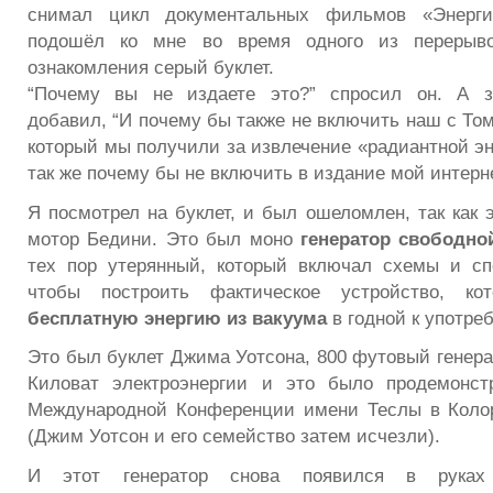
снимал цикл документальных фильмов «Энерги
подошёл ко мне во время одного из переры
ознакомления серый буклет.
“Почему вы не издаете это?” спросил он. А з
добавил, “И почему бы также не включить наш с То
который мы получили за извлечение «радиантной эн
так же почему бы не включить в издание мой интерн
Я посмотрел на буклет, и был ошеломлен, так как 
мотор Бедини. Это был моно
генератор свободно
тех пор утерянный, который включал схемы и сп
чтобы построить фактическое устройство, ко
бесплатную энергию из вакуума
в годной к употре
Это был буклет Джима Уотсона, 800 футовый генера
Киловат электроэнергии и это было продемонст
Международной Конференции имени Теслы в Колор
(Джим Уотсон и его семейство затем исчезли).
И этот генератор снова появился в руках 