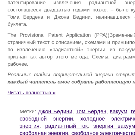
патентирование извлечения радиантной эне
состоявшееся двадцатью годами позже, – было к
Тома Бердена и Джона Бедини, начинавшееся с
буклета.
The Provisional Patent Application (PPA)(Временн
страничный текст с описанием, схемами и принципо
по извлечению «радиантной» энергии из вакуу
признан как автор этого метода. Схемы, диаграм
рабочее.
Реальные тайны отрицательной энергии откры
каждый читатель смог собрать работающую 
Читать полностью »
Метки:
Джон Бедини
,
Том Берден
,
вакуум
,
г
свободной энергии
,
холодное электрич
энергия
,
радиантный ток
,
энергия вакуум
свободная энергия
,
свободное электричеств