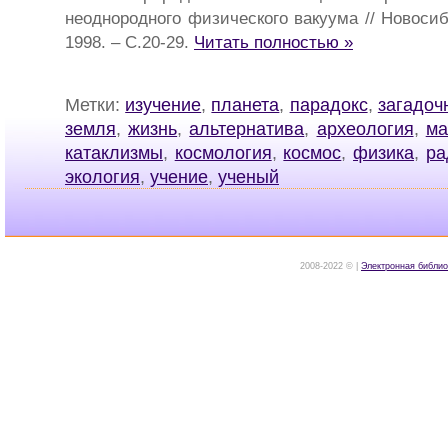
неоднородного физического вакуума // Новосиб
1998. – С.20-29.
Читать полностью »
Метки:
изучение
,
планета
,
парадокс
,
загадоч
земля
,
жизнь
,
альтернатива
,
археология
,
ма
катаклизмы
,
космология
,
космос
,
физика
,
ра
экология
,
учение
,
ученый
2008-2022 © |
Электронная библио