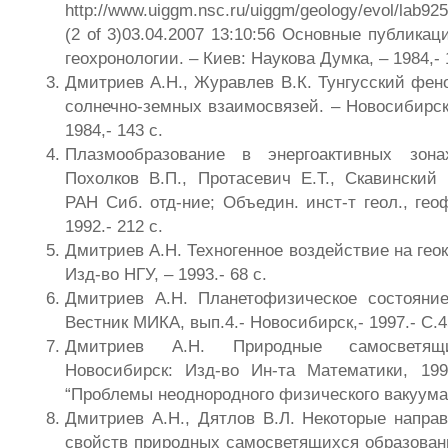
http://www.uiggm.nsc.ru/uiggm/geology/evol/lab925
(2 of 3)03.04.2007 13:10:56 Основные публика
геохронологии. – Киев: Наукова Думка, – 1984,- 
Дмитриев А.Н., Журавлев В.К. Тунгусский фен
солнечно-земных взаимосвязей. – Новосибирс
1984,- 143 с.
Плазмообразование в энергоактивных зона
Похолков В.П., Протасевич Е.Т., Скавинский 
РАН Сиб. отд-ние; Объедин. инст-т геол., гео
1992.- 212 с.
Дмитриев А.Н. Техногенное воздействие на гео
Изд-во НГУ, – 1993.- 68 с.
Дмитриев А.Н. Планетофизическое состояни
Вестник МИКА, вып.4.- Новосибирск,- 1997.- С.4
Дмитриев А.Н. Природные самосветящи
Новосибирск: Изд-во Ин-та Математики, 199
“Проблемы неоднородного физического вакуума
Дмитриев А.Н., Дятлов В.Л. Некоторые напра
свойств природных самосветящихся образован