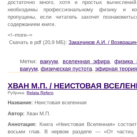
достаточно много, хотя и простых вычислений
необходимы профессиональному физику и ко
пропущены, если читатель захочет познакомит
содержанием книги.
<!–more–>
Скачать в pdf (20,9 МБ):
Заказчиков А.И. / Возвраще
Метки:
вакуум
,
вселенная эфира
,
физика 
вакуум
,
физическая пустота
,
эфирная теория
ХВАН М.П. / НЕИСТОВАЯ ВСЕЛЕ
Рубрика:
Relata Refero
Название:
Неистовая вселенная
Автор:
Хван М.П.
Аннотация:
Книга «Неистовая Вселенная» состоит
восьми глав. В нервом разделе — «От частиц 