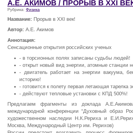
А.Е. АКИМОВ / ПРОРЫВ В XXI ВЕК
Рубрика:
Физика
Название:
Прорыв в XXI век!
Автор:
А.Е. Акимов
Аннотация:
Сенсационные открытия российских ученых
- в торсионных полях записаны судьбы людей!
- открыт новый вид энергии, атомные станции н
- двигатель работает на энергии вакуума, бе
историю!
- готовится к полету первая летающая тарелка 
- действуют тепловые установки с КПД 500%!
Предлагаем фрагменты из доклада А.Е.Акимова
международной конференции “Духовный образ Ро
художественном наследии Н.К.Рериха и Е.И.Рерих” 
Москва, Международный Центр им. Рерихов)
России предстоит возглавить процесс формиров