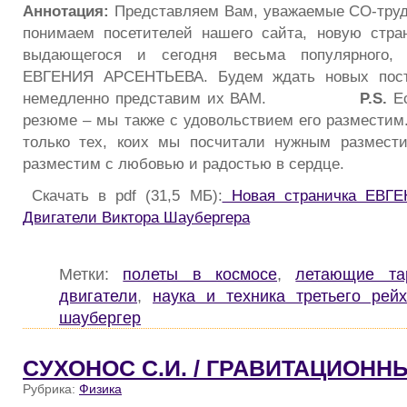
Аннотация:
Представляем Вам, уважаемые СО-труд
понимаем посетителей нашего сайта, новую стра
выдающегося и сегодня весьма популярного, 
ЕВГЕНИЯ АРСЕНТЬЕВА. Будем ждать новых посту
немедленно представим их ВАМ.
P.S.
Ес
резюме – мы также с удовольствием его разместим.
только тех, коих мы посчитали нужным размести
разместим с любовью и радостью в сердце.
Скачать в pdf (31,5 МБ):
Новая страничка ЕВГ
Двигатели Виктора Шаубергера
Метки:
полеты в космосе
,
летающие та
двигатели
,
наука и техника третьего рей
шаубергер
СУХОНОС С.И. / ГРАВИТАЦИОНН
Рубрика:
Физика