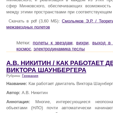
сфер Минковского, обеспечивающих возможность 
между этими пространствами при соответствующем 
Скачать в pdf (3,60 МБ):
Смольяков Э.Р. / Теорет
межзвездных полетов
Метки:
полеты к звездам
,
вихри
,
выход в 
космос
,
электродинамика теслы
А.В. НИКИТИН / КАК РАБОТАЕТ 
ВИКТОРА ШАУНБЕРГЕРА
Рубрика:
Германия
Название:
Как работает двигатель Виктора Шаунбер
Автор:
А.В. Никитин
Аннотация:
Многие, интересующиеся неопозн
объектами (НЛО) почти автоматически начинаю