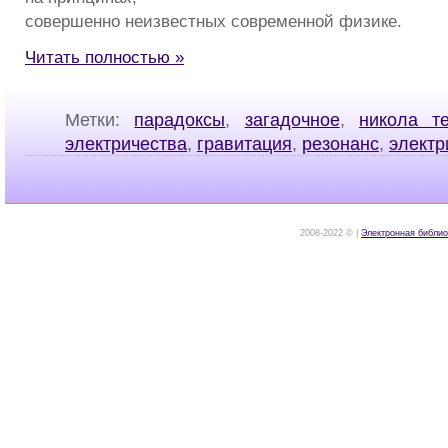
совершенно неизвестных современной физике.
Читать полностью »
Метки:
парадоксы
,
загадочное
,
никола т
электричества
,
гравитация
,
резонанс
,
электр
2008-2022 © |
Электронная библио