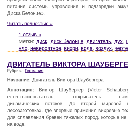
питания системы управления и подзарядки акку
Диска Белонце».
Читать полностью »
1 отзыв »
Метки:
диск
,
диск белонце
,
двигатель
,
дух
,
нло
,
невероятное
,
вихри
,
вода
,
воздух
,
черт
ДВИГАТЕЛЬ ВИКТОРА ШАУБЕРГ
Рубрика:
Германия
Название:
Двигатель Виктора Шаубергера
Аннотация:
Виктор Шаубергер (Victor Schauber
естествоиспытатель, открыватель самоп
динамических потоков. До второй мировой 
лесозаготовках, где впервые применил вихревые те
для сплавления бревен тяжелых пород, которые не
на воде.