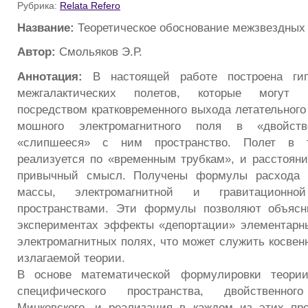
Рубрика:
Relata Refero
Название:
Теоретическое обоснование межзвездных
Автор:
Смольяков Э.Р.
Аннотация:
В настоящей работе построена гипо
межгалактических полетов, которые могут 
посредством кратковременного выхода летательного
мошного электромагнитного поля в «двойст
«слипшееся» с ним пространство. Полет в т
реализуется по «временным трубкам», и расстояни
привычный смысл. Получены формулы расхода э
массы, электромагнитной и гравитационн
пространствами. Эти формулы позволяют объяс
экспериментах эффекты «депортации» элементарн
электромагнитных полях, что может служить косве
излагаемой теории.
В основе математической формулировки теории
специфического пространства, двойственно
Минковского, и реализация в каждом из этих пр