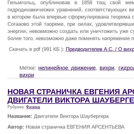
Гельмгольц, опубликовав в 1858 тощ свой мем
гидродинамичеоких уравнений, соответствующих в
в котором была впервые сформулирована теорема о
Согааово этой таореме, при оилах, удовлетворявши
энергии, невовможно создать или уничтожить уже 
более того, невозможно даже поменять напряжение 
Скачать в pdf (991 КБ ):
Предводителев А.С. / О ви
Метки:
нелинейное движение
,
вихри
,
гидро
вихри
НОВАЯ СТРАНИЧКА ЕВГЕНИЯ АР
ДВИГАТЕЛИ ВИКТОРА ШАУБЕРГ
Рубрика:
Физика
Название:
Двигатели Виктора Шаубергера
Автор:
Новая страничка ЕВГЕНИЯ АРСЕНТЬЕВА