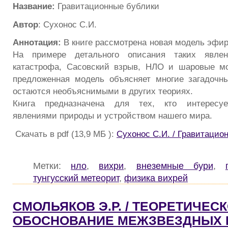
Название:
Гравитационные бублики
Автор
: Сухонос С.И.
Аннотация:
В книге рассмотрена новая модель эфи
На примере детального описания таких явлени
катастрофа, Сасовский взрыв, НЛО и шаровые мо
предложенная модель объясняет многие загадочн
остаются необъяснимыми в других теориях.
Книга предназначена для тех, кто интересуе
явлениями природы и устройством нашего мира.
Скачать в pdf (13,9 МБ ):
Сухонос С.И. / Гравитацио
Метки:
нло
,
вихри
,
внеземные бури
,
тунгусский метеорит
,
физика вихрей
СМОЛЬЯКОВ Э.Р. / ТЕОРЕТИЧЕС
ОБОСНОВАНИЕ МЕЖЗВЕЗДНЫХ 