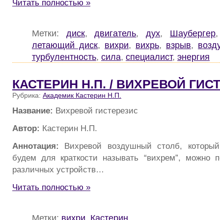
Читать полностью »
Метки:
диск
,
двигатель
,
дух
,
Шаубергер
летающий диск
,
вихри
,
вихрь
,
взрыв
,
возд
турбулентность
,
сила
,
специалист
,
энергия
КАСТЕРИН Н.П. / ВИХРЕВОЙ ГИС
Рубрика:
Академик Кастерин Н.П.
Название:
Вихревой гистерезис
Автор:
Кастерин Н.П.
Аннотация:
Вихревой воздушный столб, которы
будем для краткости называть “вихрем”, можно 
различных устройств…
Читать полностью »
Метки:
вихри
,
Кастерин