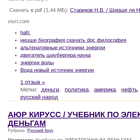
Скачать в pdf (1,44 МБ):
Стариков Н.В. / Шерше ля 
vixri.com
hafc
ницше биография скачать doc философия
альтенативные источники энергии
двигатель шаубергера наука
энергии воды
Вода новый источник энергии
1 отзыв »
Метки:
деньги
,
политика
,
америка
,
нефть
русский народ
АЮР КИРУСС / УЧЕБНИК ПО ЭЛ
ДЕНЬГАМ
Рубрика:
Русский Круг