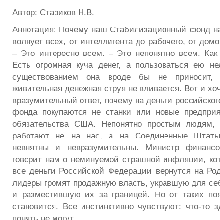
Автор: Стариков Н.В.
Аннотация: Почему наш Стабилизационный фонд н
волнует всех, от интеллигента до рабочего, от домо
– Это интересно всем. – Это непонятно всем. Как
Есть огромная куча денег, а пользоваться ею н
существованием она вроде бы не приносит,
живительная денежная струя не вливается. Вот и х
вразумительный ответ, почему на деньги российско
фонда покупаются не станки или новые предприя
обязательства США. Непонятно простым людям, 
работают не на нас, а на Соединенные Штаты
невнятны и невразумительны. Министр финансо
говорит нам о неминуемой страшной инфляции, кот
все деньги Российской Федерации вернутся на Ро
лидеры громят продажную власть, укравшую для се
и разместившую их за границей. Но от таких по
становится. Все инстинктивно чувствуют: что-то з
понять не могут.