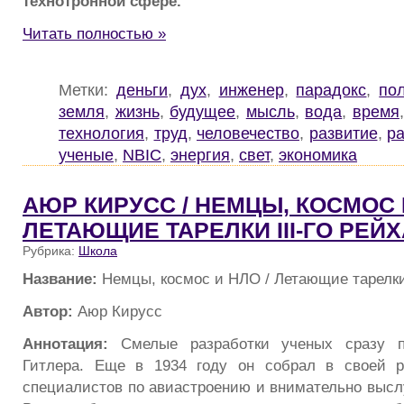
технотронной сфере.
Читать полностью »
Метки:
деньги
,
дух
,
инженер
,
парадокс
,
по
земля
,
жизнь
,
будущее
,
мысль
,
вода
,
время
технология
,
труд
,
человечество
,
развитие
,
р
ученые
,
NBIC
,
энергия
,
свет
,
экономика
АЮР КИРУСС / НЕМЦЫ, КОСМОС 
ЛЕТАЮЩИЕ ТАРЕЛКИ III-ГО РЕЙХ
Рубрика:
Школа
Название:
Немцы, космос и НЛО / Летающие тарелки 
Автор:
Аюр Кирусс
Аннотация:
Смелые разработки ученых сразу п
Гитлера. Еще в 1934 году он собрал в своей 
специалистов по авиастроению и внимательно высл