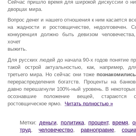
Сейчас пришло время для широкой дискуссии о ни
дворцах мира.
Вопрос денег и нашего отношения к ним касается вс
на жадности и ростовщичестве, недолговечен. С
конкуренция должно быть девизом человечества,
хочет
выжить.
Для русских людей до начала 90-х годов понятие п
такой острой актуальностью, как, например, д
третьего мира. Но сейчас они тоже
познакомились
перераспределения богатств. Проценты на банко
давно перешагнули 100%-ный уровень. В некоторых
осознавшие положение вещей, стараются 
ростовщическое ярмо.
Читать полностью »
Метки:
деньги
,
политика
,
процент
,
время
,
о
труд
,
человечество
,
равноправие
,
соци