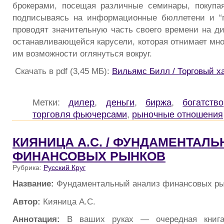
брокерами, посещая различные семинары, покупа
подписываясь на информационные бюллетени и “г
проводят значительную часть своего времени на д
останавливающейся карусели, которая отнимает мно
им возможности оглянуться вокруг.
Скачать в pdf (3,45 МБ):
Вильямс Билл / Торговый х
Метки:
дилер
,
деньги
,
биржа
,
богатство
торговля фьючерсами
,
рыночные отношения
КИЯНИЦА А.С. / ФУНДАМЕНТАЛ
ФИНАНСОВЫХ РЫНКОВ
Рубрика:
Русский Круг
Название:
Фундаментальный анализ финансовых ры
Автор:
Кияница А.С.
Аннотация:
В ваших руках — очередная книга