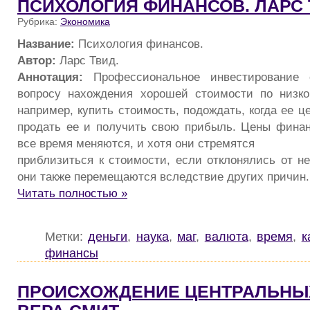
ПСИХОЛОГИЯ ФИНАНСОВ. ЛАРС 
Рубрика:
Экономика
Название:
Психология финансов.
Автор:
Ларс Твид.
Аннотация:
Профессиональное инвестирование 
вопросу нахождения хорошей стоимости по низко
например, купить стоимость, подождать, когда ее ц
продать ее и получить свою прибыль. Цены фина
все время меняются, и хотя они стремятся
приблизиться к стоимости, если отклонялись от не
они также перемещаются вследствие других причин.
Читать полностью »
Метки:
деньги
,
наука
,
маг
,
валюта
,
время
,
к
финансы
ПРОИСХОЖДЕНИЕ ЦЕНТРАЛЬНЫХ