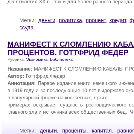
десятилетия XX в., так и для более раннего периода
Метки:
деньги
,
политика
,
процент
,
кредит
,
ф
ссуда
МАНИФЕСТ К СЛОМЛЕНИЮ КАБ
ПРОЦЕНТОВ. ГОТТФРИД ФЕДЕР
Рубрика:
Экономика
,
Библиотека
Название:
МАНИФЕСТ К СЛОМЛЕНИЮ КАБАЛЫ ПР
Автор:
Готтфрид Федер
Аннотация:
Первое издание книги немецкого инжен
в 1919 году и за последующие 10 лет выдержало око
в популярной форме на конкретных, ярких
примерах вскрывает сущность ростовщического сс
главного зла и источника всех общественных бед.
Ч
Метки:
деньги
,
проценты
,
капитал
,
равно