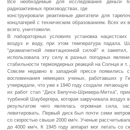
Все необходимые для исследования деньги 
радиоактивных производствах, где
конструировали реактивные двигатели для тарелоч
концлагерей с техническим образованием. Всех их в
всего, уничтожили.
В лабораторных условиях установка нацистских 
воздух и воду, при этом температура падала. Ш
“диамагнитной левитационной силой” и заметил,
использовала эту силу в разных погодных явлени
стабильности термоядерных реакций на Солнце и т. 
Совсем недавно в западной прессе появились ст
воспоминания немецких ученых, работавших у Ги
утверждали, что уже к 1940 году создали летающую 
их работ стал “Диск Белуччо-Шривера-Митха”, пр
турбиной Шаубергера, которая закручивала воздух в
результатом чего являлась огромная сила, за
левитировать. Первый диск был почти семи метров
со скоростью свыше 2000 км/ч. Ученые рассчитывал
до 4000 км/ч. К 1945 году аппарат мог летать со с