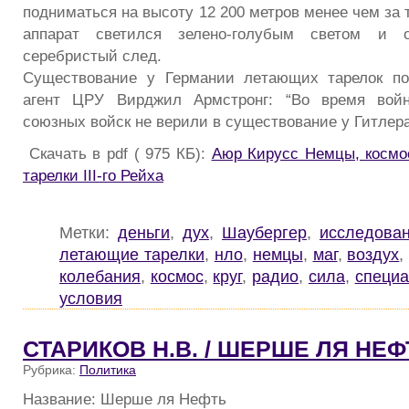
подниматься на высоту 12 200 метров менее чем за 
аппарат светился зелено-голубым светом и 
серебристый след.
Существование у Германии летающих тарелок п
агент ЦРУ Вирджил Армстронг: “Во время войн
союзных войск не верили в существование у Гитлера
Скачать в pdf ( 975 КБ):
Аюр Кирусс Немцы, космо
тарелки III-го Рейха
Метки:
деньги
,
дух
,
Шаубергер
,
исследова
летающие тарелки
,
нло
,
немцы
,
маг
,
воздух
колебания
,
космос
,
круг
,
радио
,
сила
,
специа
условия
СТАРИКОВ Н.В. / ШЕРШЕ ЛЯ НЕФ
Рубрика:
Политика
Название: Шерше ля Нефть