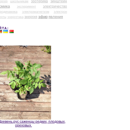
эзотерика
эйнштейн
ергер
школьникам
омика
электричество
эксперимент
тродинамика
электромагнетизм
электрон
эфир
энергия
явления
енты
энергетика
ЙТА:
ревень.рус саженцы редких, плодовых,
ореховых.