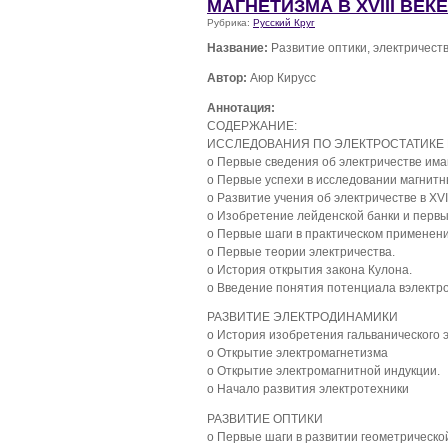
МАГНЕТИЗМА В XVIII ВЕКЕ
Рубрика:
Русский Круг
Название:
Развитие оптики, электричества
Автор:
Аюр Кирусс
Аннотация:
СОДЕРЖАНИЕ:
ИССЛЕДОВАНИЯ ПО ЭЛЕКТРОСТАТИКЕ 
o Первые сведения об электричестве има
o Первые успехи в исследовании магнитн
o Развитие учения об электричестве в XVI
o Изобретение лейденской банки и перв
o Первые шаги в практическом применени
o Первые теории электричества.
o История открытия закона Кулона.
o Введение понятия потенциала вэлектро
РАЗВИТИЕ ЭЛЕКТРОДИНАМИКИ
o История изобретения гальванического 
o Открытие электромагнетизма
o Открытие электромагнитной индукции.
o Начало развития электротехники
РАЗВИТИЕ ОПТИКИ
o Первые шаги в развитии геометрической