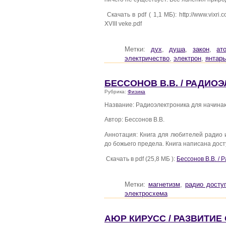
Скачать в pdf ( 1,1 МБ): http://www.vixri.c
XVIII veke.pdf
Метки:
дух
,
душа
,
закон
,
ат
электричество
,
электрон
,
янтарь
БЕССОНОВ В.В. / РАДИ
Рубрика:
Физика
Название: Радиоэлектроника для начин
Автор: Бессонов В.В.
Аннотация: Книга для любителей радио и 
до божьего предела. Книга написана до
Скачать в pdf (25,8 МБ ):
Бессонов В.В. /
Метки:
магнетизм
,
радио досту
электросхема
АЮР КИРУСС / РАЗВИТИЕ