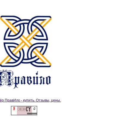
ёр ПравИло - купить. Отзывы, цены.