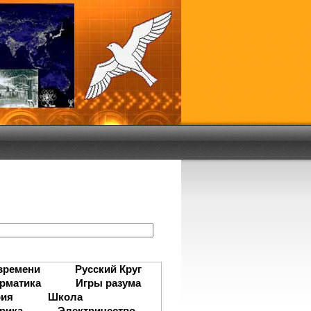
:
времени
Русский Круг
рматика
Игры разума
рия
Школа
рика
Электричество