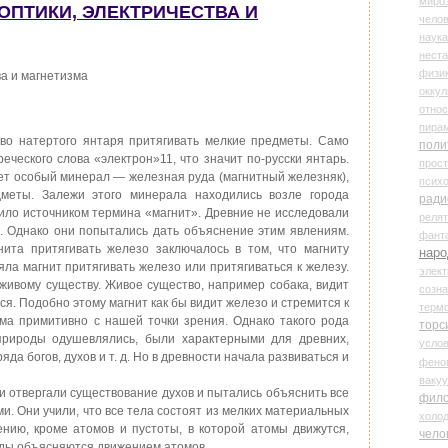
миро
 ОПТИКИ, ЭЛЕКТРИЧЕСТВА И
чело
наука
нест
физи
ва и магнетизма
оккул
относ
пира
во натертого янтаря притягивать мелкие предметы. Само
поли
еческого слова «электрон»11, что значит по-русски янтарь.
прос
ует особый минерал — железная руда (магнитный железняк),
психо
меты. Залежи этого минерала находились возле города
ради
жило источником термина «магнит». Древние не исследовали
реля
й. Однако они попытались дать объяснение этим явлениям.
фант
ита притягивать железо заключалось в том, что магниту
наро
ла магнит притягивать железо или притягиваться к железу.
элект
живому существу. Живое существо, например собака, видит
созн
ся. Подобно этому магнит как бы видит железо и стремится к
терм
ма примитивно с нашей точки зрения. Однако такого рода
торс
природы одушевлялись, были характерными для древних,
усло
да богов, духов и т. д. Но в древности начала развиваться и
фено
ваку
отвергали существование духов и пытались объяснить все
фил
. Они учили, что все тела состоят из мелких материальных
холо
нию, кроме атомов и пустоты, в которой атомы движутся,
чело
оды объясняются движением атомов.