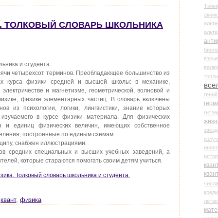
Тими
аки
КА. ТОЛКОВЫЙ СЛОВАРЬ ШКОЛЬНИКА
альте
альт
анти
биоло
взры
ьника и студента.
валю
ячи четырехсот терминов. Преобладающее большинство из
топл
ах курса физики средней и высшей школы: в механике,
все
электричестве и магнетизме, геометрической, волновой и
гени
физике, физике элементарных частиц. В словарь включены
герм
нов из психологии, логики, лингвистики, знание которых
гитле
изучаемого в курсе физики материала. Для физических
жизн
ин и единиц физических величин, имеющих собственное
звез
еления, построенные по единым схемам.
излу
ципу, снабжен иллюстрациями.
иноп
тов средних специальных и высших учебных заведений, а
истор
ителей, которые стараются помогать своим детям учиться.
кван
кван
зика. Толковый словарь школьника и студента.
числ
креди
,
квант
,
физика
лета
мате