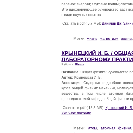
перенос энергии; звуковые волны; светов
Это вдохновляющее руководство даст вс
в виде научных опытов.
Скачать в pdf ( 5,7 МБ):
Ванклив Дж. Зани
Метки:
жизнь
,
магнетизм
,
волны
КРЫНЕЦКИЙ И. Б. / ОБЩ
ЛАБОРАТОРНОМУ ПРАКТИ
Рубрика:
Школа
Название:
Общая физика: Руководство по
Автор:
Крынецкий И. Б.
Аннотация:
Содержит подробное описа
курса общей физики: механика, молекуля
вещества, в том числе атомная физ
преподавателей кафедр общей физики пр
Скачать в pdf ( 18,3 МБ):
Крынецкий И. Б
Учебное пособие
Метки:
атом
,
атомная физика