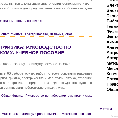
ые волны; выталкивающую силу; электричество; магнетизм.
Элек
е необходимое для представления ваших собственных идей
Элект
Экон
Библ
мательные опыты по физике.
Герм
Физи
,
опыт
,
физика
,
электричество
,
явления
,
свет
Фанта
Хими
АЯ ФИЗИКА: РУКОВОДСТВО ПО
Альте
КУМУ: УЧЕБНОЕ ПОСОБИЕ
Антр
Автор
Мате
 лабораторному практикуму: Учебное пособие
Мысл
Косм
ние 66 лабораторных работ по всем основным разделам
рная физика, электричество и магнетизм, оптика, строение
Поте
ика и физика твердого тела. Для студентов вузов и
Прав
и организации лабораторного практикума.
Обья
. Общая физика: Руководство по лабораторному практикуму:
МЕТКИ:
,
магнетизм
,
молекулярная физика
,
механика
,
оптика
,
Аким