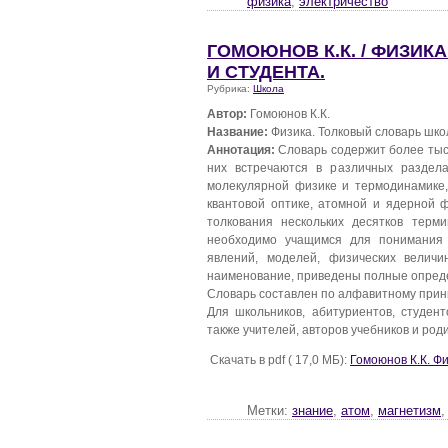
физика
,
электричество
ГОМОЮНОВ К.К. / ФИЗИ
И СТУДЕНТА.
Рубрика:
Школа
Автор:
Гомоюнов К.К.
Название:
Физика. Толковый словарь школ
Аннотация:
Словарь содержит более тыс
них встречаются в различных раздел
молекулярной физике и термодинамике, 
квантовой оптике, атомной и ядерной 
толкования нескольких десятков терми
необходимо учащимся для понимания 
явлений, моделей, физических велич
наименование, приведены полные опред
Словарь составлен по алфавитному прин
Для школьников, абитуриентов, студен
также учителей, авторов учебников и род
Скачать в pdf ( 17,0 МБ):
Гомоюнов К.К. Фи
Метки:
знание
,
атом
,
магнетизм