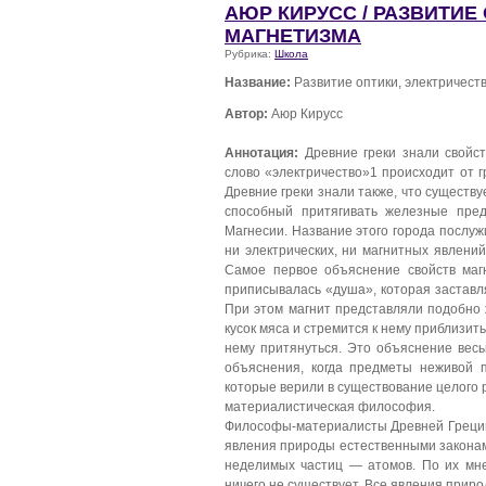
АЮР КИРУСС / РАЗВИТИЕ
МАГНЕТИЗМА
Рубрика:
Школа
Название:
Развитие оптики, электричест
Автор:
Аюр Кирусс
Аннотация:
Древние греки знали свойст
слово «электричество»1 происходит от гр
Древние греки знали также, что существ
способный притягивать железные пред
Магнесии. Название этого города послу
ни электрических, ни магнитных явлени
Самое первое объяснение свойств магн
приписывалась «душа», которая заставля
При этом магнит представляли подобно 
кусок мяса и стремится к нему приблизить
нему притянуться. Это объяснение весь
объяснения, когда предметы неживой 
которые верили в существование целого ря
материалистическая философия.
Философы-материалисты Древней Греции 
явления природы естественными законами
неделимых частиц — атомов. По их мне
ничего не существует. Все явления прир