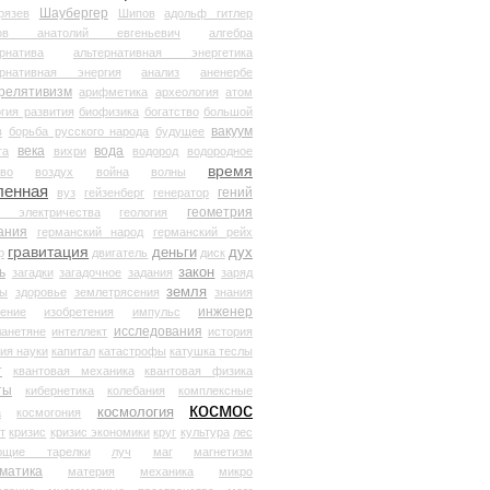
Шаубергер
рязев
Шипов
адольф гитлер
мов анатолий евгеньевич
алгебра
рнатива
альтернативная энергетика
ернативная энергия
анализ
аненербе
релятивизм
арифметика
археология
атом
гия развития
биофизика
богатство
большой
вакуум
в
борьба русского народа
будущее
века
вода
та
вихри
водород
водородное
время
иво
воздух
война
волны
ленная
гений
вуз
гейзенберг
генератор
геометрия
й электричества
геология
ания
германский народ
германский рейх
гравитация
деньги
дух
р
двигатель
диск
ь
закон
загадки
загадочное
задания
заряд
земля
ды
здоровье
землетрясения
знания
инженер
чение
изобретения
импульс
исследования
ланетяне
интеллект
история
ия науки
капитал
катастрофы
катушка теслы
т
квантовая механика
квантовая физика
ты
кибернетика
колебания
комплексные
космос
космология
а
космогония
т
кризис
кризис экономики
круг
культура
лес
ющие тарелки
луч
маг
магнетизм
матика
материя
механика
микро