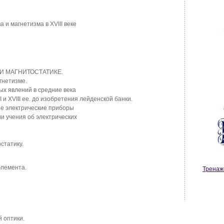
 и магнетизма в XVIII веке
И МАГНИТОСТАТИКЕ.
гнетизме.
ых явлений в средние века
I и XVIII ее. до изобретения лейденской банки.
ые электрические приборы
и учения об электрических
статику.
элемента.
Тренаж
 оптики.