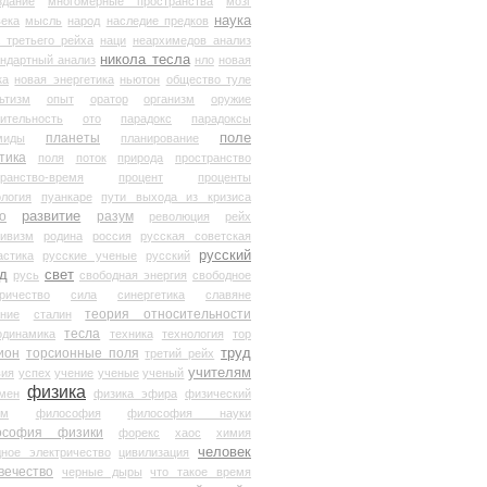
здание
многомерные пространства
мозг
наука
века
мысль
народ
наследие предков
 третьего рейха
наци
неархимедов анализ
никола тесла
андартный анализ
нло
новая
ка
новая энергетика
ньютон
общество туле
ьтизм
опыт
оратор
организм
оружие
ительность
ото
парадокс
парадоксы
планеты
поле
миды
планирование
тика
поля
поток
природа
пространство
транство-время
процент
проценты
логия
пуанкаре
пути выхода из кризиса
о
развитие
разум
революция
рейх
тивизм
родина
россия
русская советская
русский
астика
русские ученые
русский
д
свет
русь
свободная энергия
свободное
ричество
сила
синергетика
славяне
теория относительности
ание
сталин
тесла
одинамика
техника
технология
тор
труд
ион
торсионные поля
третий рейх
учителям
вия
успех
учение
ученые
ученый
физика
мен
физика эфира
физический
ум
философия
философия науки
ософия физики
форекс
хаос
химия
человек
дное электричество
цивилизация
вечество
черные дыры
что такое время