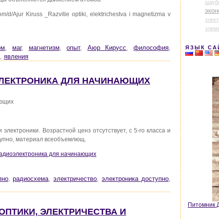
шауб
экон
om/d/Ajur Kiruss _Razvitie optiki, elektrichestva i magnetizma v
элек
элем
ом
,
маг
,
магнетизм
,
опыт
,
Аюр Кирусс
,
философия
,
ЯЗЫК СА
,
явления
ОЭЛЕКТРОНИКА ДЛЯ НАЧИНАЮЩИХ
ающих
электроники. Возрастной ценз отсутствует, с 5-го класса и
ступно, материал всеобъемлющ.
 Радиоэлектроника для начинающих
пно
,
радиосхема
,
электричество
,
электроника доступно
,
Питомник Д
 ОПТИКИ, ЭЛЕКТРИЧЕСТВА И