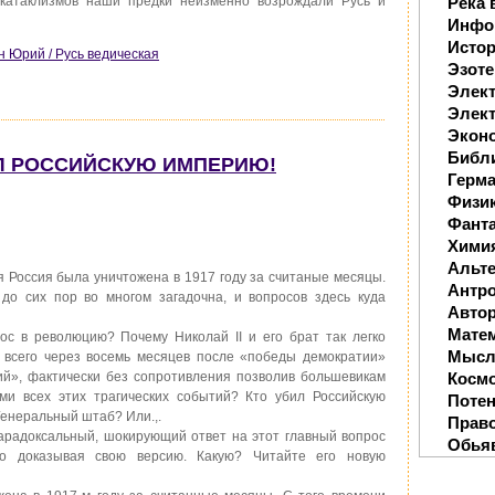
катаклизмов наши предки неизменно возрождали Русь и
Река 
Инфо
Исто
 Юрий / Русь ведическая
Эзоте
Элек
Элект
Экон
Библ
БИЛ РОССИЙСКУЮ ИМПЕРИЮ!
Герм
Физи
Фанта
Хими
Альте
я Россия была уничтожена в 1917 году за считаные месяцы.
Антр
до сих пор во многом загадочна, и вопросов здесь куда
Автор
Мате
с в революцию? Почему Николай II и его брат так легко
Мысл
о всего через восемь месяцев после «победы демократии»
ий», фактически без сопротивления позволив большевикам
Косм
ами всех этих трагических событий? Кто убил Российскую
Поте
енеральный штаб? Или.,.
Прав
арадоксальный, шокирующий ответ на этот главный вопрос
Обья
мо доказывая свою версию. Какую? Читайте его новую