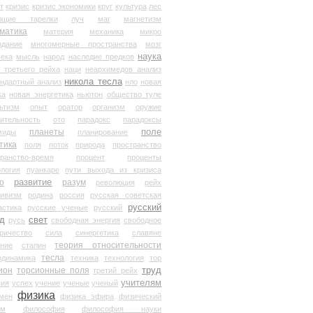
т
кризис
кризис экономики
круг
культура
лес
ющие тарелки
луч
маг
магнетизм
матика
материя
механика
микро
здание
многомерные пространства
мозг
наука
века
мысль
народ
наследие предков
 третьего рейха
наци
неархимедов анализ
никола тесла
андартный анализ
нло
новая
ка
новая энергетика
ньютон
общество туле
ьтизм
опыт
оратор
организм
оружие
ительность
ото
парадокс
парадоксы
планеты
поле
миды
планирование
тика
поля
поток
природа
пространство
транство-время
процент
проценты
логия
пуанкаре
пути выхода из кризиса
о
развитие
разум
революция
рейх
тивизм
родина
россия
русская советская
русский
астика
русские ученые
русский
д
свет
русь
свободная энергия
свободное
ричество
сила
синергетика
славяне
теория относительности
ание
сталин
тесла
одинамика
техника
технология
тор
труд
ион
торсионные поля
третий рейх
учителям
вия
успех
учение
ученые
ученый
физика
мен
физика эфира
физический
ум
философия
философия науки