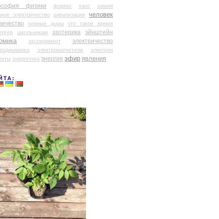
ософия физики
форекс
хаос
химия
человек
дное электричество
цивилизация
вечество
черные дыры
что такое время
эзотерика
эйнштейн
ергер
школьникам
омика
электричество
эксперимент
тродинамика
электромагнетизм
электрон
эфир
энергия
явления
енты
энергетика
ЙТА: