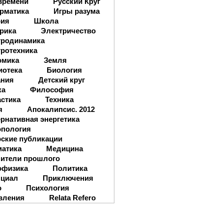
времени
Русский Круг
рматика
Игры разума
рия
Школа
рика
Электричество
тродинамика
ротехника
омика
Земля
иотека
Биология
ания
Детский круг
ка
Философия
стика
Техника
я
Апокалипсис. 2012
рнативная энергетика
опология
ские публикации
матика
Медицина
ители прошлого
офизика
Политика
нциал
Приключения
о
Психология
вления
Relata Refero