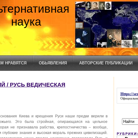
ьтернативная
наука
М НРАВЯТСЯ
ОБЬЯВЛЕНИЯ
АВТОРСКИЕ ПУБЛИКАЦИИ
Й / РУСЬ ВЕДИЧЕСКАЯ
Https://s
Официальны
снования Киева и крещения Руси наши предки верили в
ожьего. Это была стройная, опирающаяся на цельное
торая не признавала рабства, крепостничества – вообще,
и глубокие знания и высокая мораль прежних цивилизаций.
РУБРИКИ