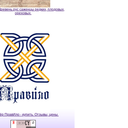
ревень.рус саженцы редких, плодовых,
ореховых.
ёр ПравИло - купить. Отзывы, цены.