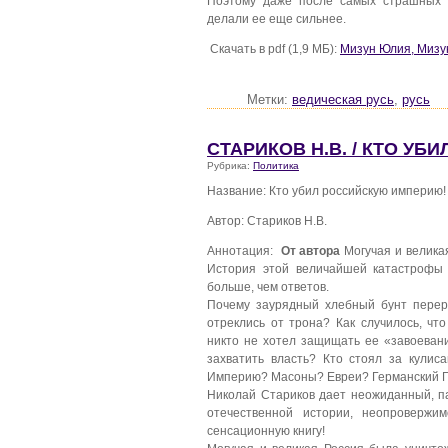
Поэтому даже после самых страшных 
делали ее еще сильнее.
Скачать в pdf (1,9 МБ):
Мизун Юлия, Мизун
Метки:
ведическая русь
,
русь
СТАРИКОВ Н.В. / КТО У
Рубрика:
Политика
Название: Кто убил российскую империю!
Автор: Стариков Н.В.
Аннотация:
От автора
Могучая и велика
История этой величайшей катастрофы 
больше, чем ответов.
Почему заурядный хлебный бунт переро
отреклись от трона? Как случилось, чт
никто не хотел защищать ее «завоеван
захватить власть? Кто стоял за кулис
Империю? Масоны? Евреи? Германский Г
Николай Стариков дает неожиданный, п
отечественной истории, неопровержи
сенсационную книгу!