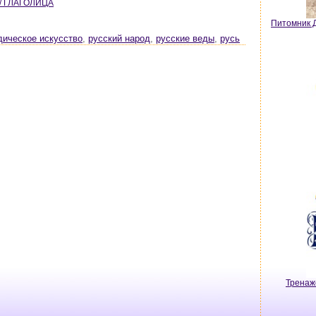
 / ГЛАГОЛИЦА
Питомник Д
дическое искусство
,
русский народ
,
русские веды
,
русь
Тренаж