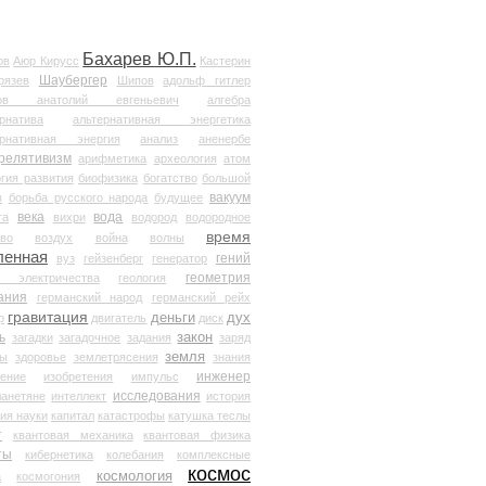
Бахарев Ю.П.
ов
Аюр Кирусс
Кастерин
Шаубергер
рязев
Шипов
адольф гитлер
мов анатолий евгеньевич
алгебра
рнатива
альтернативная энергетика
ернативная энергия
анализ
аненербе
релятивизм
арифметика
археология
атом
гия развития
биофизика
богатство
большой
вакуум
в
борьба русского народа
будущее
века
вода
та
вихри
водород
водородное
время
иво
воздух
война
волны
ленная
гений
вуз
гейзенберг
генератор
геометрия
й электричества
геология
ания
германский народ
германский рейх
гравитация
деньги
дух
р
двигатель
диск
ь
закон
загадки
загадочное
задания
заряд
земля
ды
здоровье
землетрясения
знания
инженер
чение
изобретения
импульс
исследования
ланетяне
интеллект
история
ия науки
капитал
катастрофы
катушка теслы
т
квантовая механика
квантовая физика
ты
кибернетика
колебания
комплексные
космос
космология
а
космогония