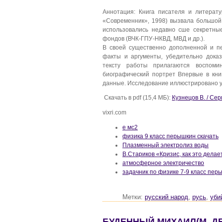
Аннотация: Книга писателя и литерат
«Современник», 1998) вызвала большой
использовались недавно сше секретны
фондов (ВЧК-ГПУ-НКВД, МВД и др.).
В своей существенно дополненной и пе
факты и аргументы, убедительно доказ
тексту работы прилагаются воспоми
биографический портрет Впервые в кни
данные. Исследование иллюстрировано 
Скачать в pdf (15,4 МБ):
Кузнецов В. / Се
vixri.com
е мс2
физика 9 класс перышкин скачать
Плазменный электролиз воды
В.Стариков «Кризис, как это делае
атмосферное электричество
задачник по физике 7-9 класс пер
Метки:
русский народ
,
русь
,
уби
БУДЕННЫЙ МИХАИЛ(М. ДЕ