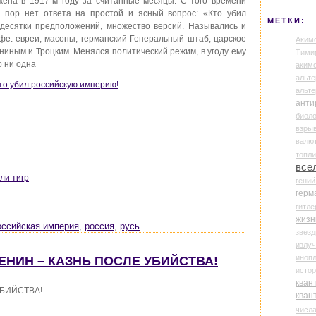
жена в 1917-м году за считанные месяцы. С того времени
х пор нет ответа на простой и ясный вопрос: «Кто убил
МЕТКИ:
десятки предположений, множество версий. Назывались и
фе: евреи, масоны, германский Генеральный штаб, царское
Аким
ениным и Троцким. Менялся политический режим, в угоду ему
Тими
о ни одна
аки
альте
Кто убил российскую империю!
альт
анти
биоло
взры
валю
топл
все
ли тигр
гени
герм
гитле
жизн
оссийская империя
,
россия
,
русь
звез
излу
иноп
СЕНИН – КАЗНЬ ПОСЛЕ УБИЙСТВА!
истор
кван
 УБИЙСТВА!
кван
числ