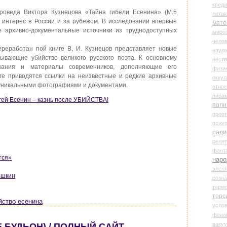
креди
уроведа Виктора Кузнецова «Тайна гибели Есенина» (М.5
лета
 интерес в России и за рубежом. В исследовании впервые
мате
е архивно-документальные источники из труднодоступных
миро
чело
реработан пой книге В. И. Кузнецов представляет новые
наука
ывающие убийство великого русского поэта. К основному
нест
нания и материалы современников, дополняющие его
физи
ге приводятся ссылки на неизвестные и редкие архивные
оккул
уникальными фотографиями и документами.
относ
пира
ргей Есенин – казнь после УБИЙСТВА!
поли
прос
психо
ради
реля
фант
тся»
наро
элект
ышкин
созн
терм
торс
йство есенина
усло
фено
ваку
 БУДЬОН) / ПОЛНЫЙ САЙТ