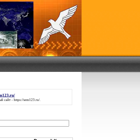
em123.ru/
й сайт -
https://sem123.ru/
.
: