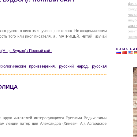
фил
холо
чело
шауб
экон
го русского писателя, ученог, психолога. Не академическим
элек
сть того или иног писателя, а.. МАТРИЦЕЙ. Читай, изучай
элем
ЯЗЫК СА
М. де Будьон) / Полный сайт
ихологические произведения
,
русский народ
,
русская
ГОЛИЦА
 круга читателей интересующихся Русскими Ведическими
м лекций патер дия Александра (Хиневич А.), Асгардское