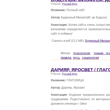
Рубрика:
Русский Круг
Название:
Полный сайт
Автор
: Буденный Михаил(М. де Будьон)
Аннотация:
Копия сайта очень талантливо
регалиями определяется привлекательно
сайт и поймеш!
Скачать в pdf (22,2 МБ):
Буденный Михаил(
Метки:
психология
,
тонкие пс
правда
,
русь
,
социология
ДАРИЯР, ЯРОСВЕТ / ГЛА
Рубрика:
Русский Круг
Название:
ГЛАГОЛИЦА
Автор:
Дарияр, Яросвет
Аннотация:
Издание предназначено для
традициями. Подготовлено по материала
духовное училище г. Омск