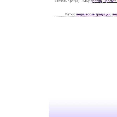
Скачать в pdf (3,10 МБ):
Дарияр, Яросвет
Метки:
ведические традиции
,
ве