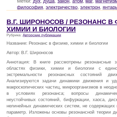
Метки:
дух
,
душа
,
закон
,
атом
,
маг
,
магнетиз
философия
,
электричество
,
электрон
,
янтар
В.Г. ШИРОНОСОВ / РЕЗОНАНС В 
ХИМИИ И БИОЛОГИИ
Рубрика:
Авторские публикации
Название: Резонанс в физике, химии и биологии
Автор: В.Г. Широносов
Аннотация: В книге рассмотрены резонансные 
областях физики, химии и биологии с един
экстремальности резонансных состояний дв
Анализируются задачи динамики движения и уд
макроскопических частиц, микроорганизмов в неодн
в условиях резонанса; вопросы динамичес
неустойчивых состояний, бифуркации, хаоса, дис
нелинейных динамических систем, не содержащих
параметр. Изложены основы резонансной теории д