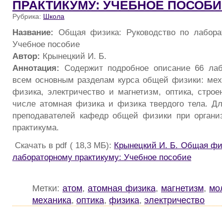
ПРАКТИКУМУ: УЧЕБНОЕ ПОСОБИ
Рубрика:
Школа
Название:
Общая физика: Руководство по лаборат
Учебное пособие
Автор:
Крынецкий И. Б.
Аннотация:
Содержит подробное описание 66 лаб
всем основным разделам курса общей физики: мех
физика, электричество и магнетизм, оптика, строе
числе атомная физика и физика твердого тела. Дл
преподавателей кафедр общей физики при органи
практикума.
Скачать в pdf ( 18,3 МБ):
Крынецкий И. Б. Общая фи
лабораторному практикуму: Учебное пособие
Метки:
атом
,
атомная физика
,
магнетизм
,
мо
механика
,
оптика
,
физика
,
электричество