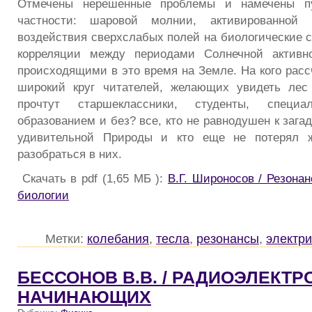
Отмечены нерешенные проблемы и намечены п
частности: шаровой молнии, активированной в
воздействия сверхслабых полей на биологические с
корреляции между периодами Солнечной активн
происходящими в это время на Земле. На кого расс
широкий круг читателей, желающих увидеть лес 
прочтут старшеклассники, студенты, спец
образованием и без? все, кто не равнодушен к заг
удивительной Природы и кто еще не потерял ж
разобраться в них.
Скачать в pdf (1,65 МБ ):
В.Г. Широносов / Резона
биологии
Метки:
колебания
,
тесла
,
резонансы
,
электри
БЕССОНОВ В.В. / РАДИОЭЛЕКТР
НАЧИНАЮЩИХ