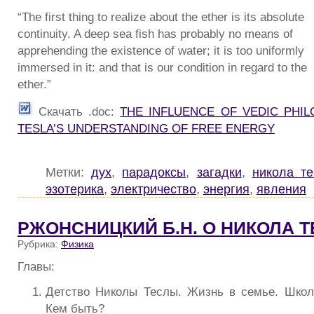
“The first thing to realize about the ether is its absolute
continuity. A deep sea fish has probably no means of
apprehending the existence of water; it is too uniformly
immersed in it: and that is our condition in regard to the
ether.”
Скачать .doc:
THE INFLUENCE OF VEDIC PHI
TESLA’S UNDERSTANDING OF FREE ENERGY
Метки:
дух
,
парадоксы
,
загадки
,
никола те
эзотерика
,
электричество
,
энергия
,
явления
РЖОНСНИЦКИЙ Б.Н. О НИКОЛА 
Рубрика:
Физика
Главы:
Детство Николы Теслы. Жизнь в семье. Школ
Кем быть?