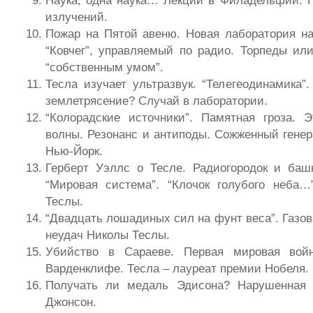
излучений.
Пожар на Пятой авеню. Новая лаборатория на 
“Ковчег”, управляемый по радио. Торпеды ил
“собственным умом”.
Тесла изучает ультразвук. “Телегеодинамика”
землетрясение? Случай в лаборатории.
“Колорадские источники”. Памятная гроза. 
волны. Резонанс и антиподы. Сожженный генер
Нью-Йорк.
Герберт Уэллс о Тесле. Радиогородок и баш
“Мировая система”. “Клочок голубого неба…
Теслы.
“Двадцать лошадиных сил на фунт веса”. Газо
неудач Николы Теслы.
Убийство в Сараеве. Первая мировая вой
Варденклифе. Тесла – лауреат премии Нобеля.
Получать ли медаль Эдисона? Нарушенная 
Джонсон.