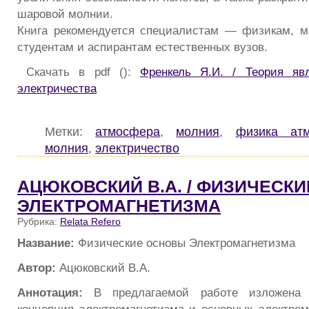
шаровой молнии.
Книга рекомендуется специалистам — физикам, м
студентам и аспирантам естественных вузов.
Скачать в pdf ():
Френкель Я.И. / Теория яв
электричества
Метки:
атмосфера
,
молния
,
физика ат
молния
,
электричество
АЦЮКОВСКИЙ В.А. / ФИЗИЧЕСК
ЭЛЕКТРОМАГНЕТИЗМА
Рубрика:
Relata Refero
Название:
Физические основы Электромагнетизма
Автор:
Ацюковский В.А.
Аннотация:
В предлагаемой работе изложена 
концепция электромагнетизма и основных электром