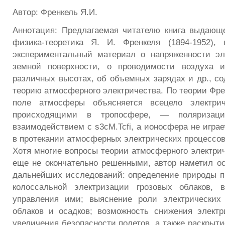
Автор: Френкель Я.И.
Аннотация: Предлагаемая читателю книга выдающе
физика-теоретика Я. И. Френкеля (1894-1952),
экспериментальный материал о напряженности эл
земной поверхности, о проводимости воздуха 
различных высотах, об объемных зарядах и др., с
теорию атмосферного электричества. По теории Фре
поле атмосферы объясняется всецело электрич
происходящими в тропосфере, — поляризац
взаимодействием с s3cM.Tcfi, а ионосфера не игра
в протекании атмосферных электрических процессов
Хотя многие вопросы теории атмосферного электрич
еще не окончательно решенными, автор наметил о
дальнейших исследований: определение природы п
колоссальной электризации грозовых облаков, 
управления ими; выяснение роли электрических
облаков и осадков; возможность снижения элект
увеличения безопасности полетов, а также раскрыт