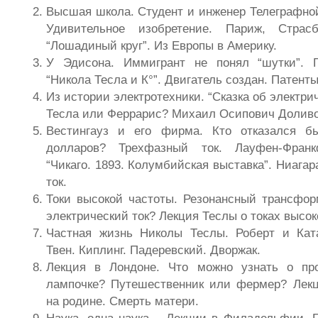
Высшая школа. Студент и инженер Телеграфной
Удивительное изобретение. Париж, Страс
“Лошадиный круг”. Из Европы в Америку.
У Эдисона. Иммигрант не понял “шутки”.
“Никола Тесла и К°”. Двигатель создан. Патенты
Из истории электротехники. “Сказка об электри
Тесла или Феррарис? Михаил Осипович Доливо
Вестингауз и его фирма. Кто отказался 
долларов? Трехфазный ток. Лауфен-Франк
“Чикаго. 1893. Колумбийская выставка”. Ниагар
ток.
Токи высокой частоты. Резонансный трансфор
электрический ток? Лекция Теслы о токах высок
Частная жизнь Николы Теслы. Роберт и Кат
Твен. Киплинг. Падеревский. Дворжак.
Лекция в Лондоне. Что можно узнать о про
лампочке? Путешественник или фермер? Лекц
на родине. Смерть матери.
Наука, одна наука… Лекции в Филадельфии. Гл