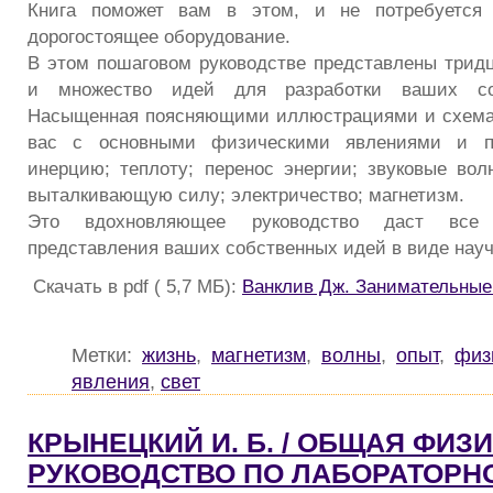
Книга поможет вам в этом, и не потребуется 
дорогостоящее оборудование.
В этом пошаговом руководстве представлены трид
и множество идей для разработки ваших со
Насыщенная поясняющими иллюстрациями и схемам
вас с основными физическими явлениями и по
инерцию; теплоту; перенос энергии; звуковые вол
выталкивающую силу; электричество; магнетизм.
Это вдохновляющее руководство даст все
представления ваших собственных идей в виде нау
Скачать в pdf ( 5,7 МБ):
Ванклив Дж. Занимательные
Метки:
жизнь
,
магнетизм
,
волны
,
опыт
,
физ
явления
,
свет
КРЫНЕЦКИЙ И. Б. / ОБЩАЯ ФИЗИ
РУКОВОДСТВО ПО ЛАБОРАТОРН