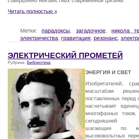
совершенно неизвестных современной физике.
Читать полностью »
Метки:
парадоксы
,
загадочное
,
никола т
электричества
,
гравитация
,
резонанс
,
электр
ЭЛЕКТРИЧЕСКИЙ ПРОМЕТЕЙ
Рубрика:
Библиотека
ЭНЕРГИЯ И СВЕТ
Изобретателей, с
масштабам реше
поставленных перед 
насчитывает едини
многофазных токов,
сегодняшней эле
шагающие по ко
высоковольтных пер