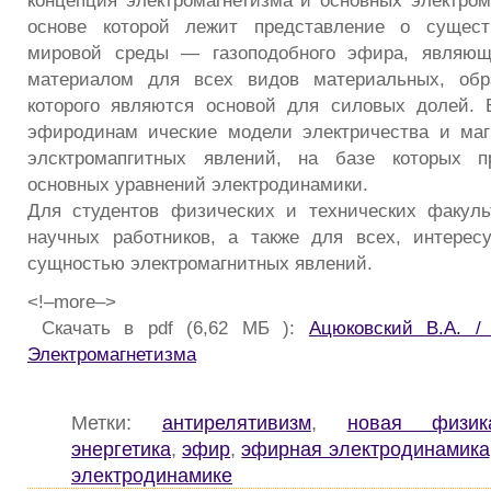
основе которой лежит представление о сущест
мировой среды — газоподобного эфира, являющ
материалом для всех видов материальных, обр
которого являются основой для силовых долей. 
эфиродинам ические модели электричества и маг
элсктромапгитных явлений, на базе которых п
основных уравнений электродинамики.
Для студентов физических и технических факуль
научных работников, а также для всех, интерес
сущностью электромагнитных явлений.
<!–more–>
Скачать в pdf (6,62 МБ ):
Ацюковский В.А. /
Электромагнетизма
Метки:
антирелятивизм
,
новая физик
энергетика
,
эфир
,
эфирная электродинамика
электродинамике