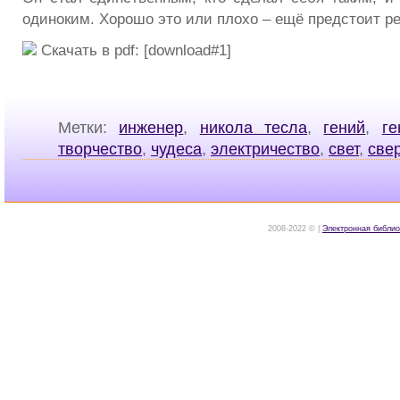
одиноким. Хорошо это или плохо – ещё предстоит р
Скачать в pdf: [download#1]
Метки:
инженер
,
никола тесла
,
гений
,
ге
творчество
,
чудеса
,
электричество
,
свет
,
све
2008-2022 © |
Электронная библио