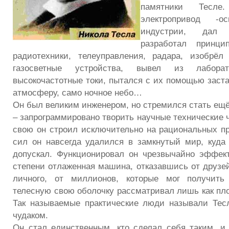
памятники Тес
электропривод -о
индустрии, дал 
разработал принци
радиотехники, телеуправления, радара, изобрёл
газосветные устройства, вывел из лабора
высокочастотные токи, пытался с их помощью заста
атмосферу, само ночное небо…
Он был великим инженером, но стремился стать ещё
– запрограммировано творить научные технические 
свою он строил исключительно на рациональных пр
сил он навсегда удалился в замкнутый мир, куда 
допускал. Функционировал он чрезвычайно эффек
степени отлаженная машина, отказавшись от друзей
личного, от миллионов, которые мог получить
телесную свою оболочку рассматривал лишь как пло
Так называемые практические люди называли Тес
чудаком.
Он стал единственным, кто сделал себя таким, и 