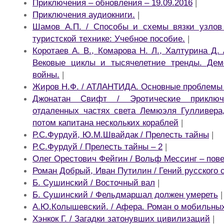
Приключения – обновления – 19.09.2016
|
Приключения аудиокниги.
|
Шамов А.П. / Способы и схемы вязки узлов
туристской технике: Учебное пособие.
|
Коротаев А. В., Комарова Н. Л., Халтурина Д. 
Вековые циклы и тысячелетние тренды. Демо
войны.
|
Жиров Н.Ф. / АТЛАНТИДА. Основные проблемы 
Джонатан Свифт / Эротические приключ
отдаленных частях света Лемюэля Гулливера,
потом капитана нескольких кораблей
|
Р.С.Фурдуй, Ю.М.Швайдак / Прелесть тайны
|
Р.С.Фурдуй / Прелесть тайны – 2
|
Олег Орестович Фейгин / Вольф Мессинг – пов
Роман Добрый, Иван Путилин / Гений русского 
Б. Сушинский / Восточный вал
|
Б. Сушинский / Фельдмаршал должен умереть
|
А.Ю.Колышевский. / Афера. Роман о мобильны
Хэнкок Г. / Загадки затонувших цивилизаций
|