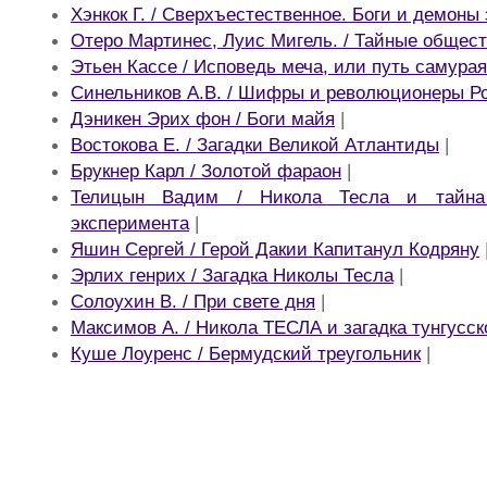
Хэнкок Г. / Сверхъестественное. Боги и демон
Отеро Мартинес, Луис Мигель. / Тайные общес
Этьен Кассе / Исповедь меча, или путь самурая
Синельников А.В. / Шифры и революционеры Р
Дэникен Эрих фон / Боги майя
|
Востокова Е. / Загадки Великой Атлантиды
|
Брукнер Карл / Золотой фараон
|
Телицын Вадим / Никола Тесла и тайна
эксперимента
|
Яшин Сергей / Герой Дакии Капитанул Кодряну
Эрлих генрих / Загадка Николы Тесла
|
Солоухин В. / При свете дня
|
Максимов А. / Никола ТЕСЛА и загадка тунгусск
Куше Лоуренс / Бермудский треугольник
|