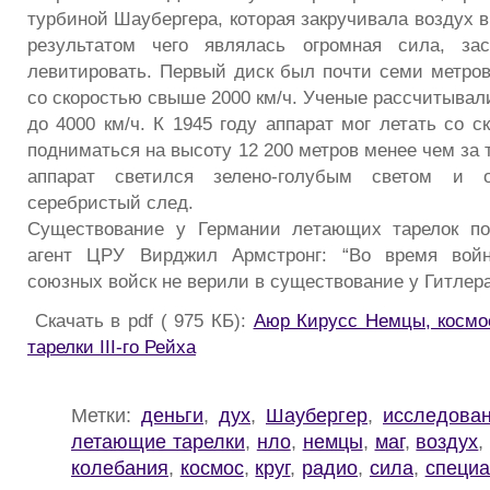
турбиной Шаубергера, которая закручивала воздух в
результатом чего являлась огромная сила, за
левитировать. Первый диск был почти семи метров
со скоростью свыше 2000 км/ч. Ученые рассчитывал
до 4000 км/ч. К 1945 году аппарат мог летать со с
подниматься на высоту 12 200 метров менее чем за 
аппарат светился зелено-голубым светом и 
серебристый след.
Существование у Германии летающих тарелок п
агент ЦРУ Вирджил Армстронг: “Во время войн
союзных войск не верили в существование у Гитлера
Скачать в pdf ( 975 КБ):
Аюр Кирусс Немцы, космо
тарелки III-го Рейха
Метки:
деньги
,
дух
,
Шаубергер
,
исследова
летающие тарелки
,
нло
,
немцы
,
маг
,
воздух
колебания
,
космос
,
круг
,
радио
,
сила
,
специа