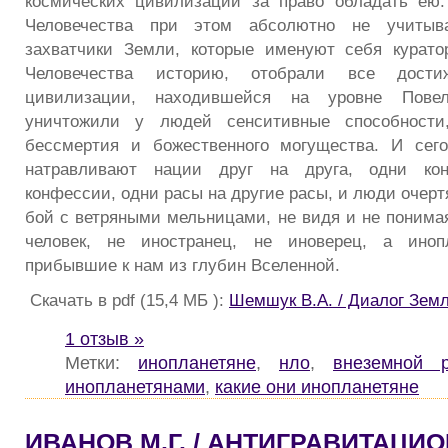
космических цивилизаций за право обладать ею
Человечества при этом абсолютно не учитыв
захватчики Земли, которые именуют себя курато
Человечества историю, отобрали все дости
цивилизации, находившейся на уровне Повел
уничтожили у людей сенситивные способности
бессмертия и божественного могущества. И сег
натравливают нации друг на друга, одни ко
конфессии, одни расы на другие расы, и люди очерт
бой с ветряными мельницами, не видя и не понимая
человек, не иностранец, не иноверец, а инопла
прибывшие к нам из глубин Вселенной.
Скачать в pdf (15,4 МБ ):
Шемшук В.А. / Диалог Зем
1 отзыв »
Метки:
инопланетяне
,
нло
,
внеземной 
инопланетянами
,
какие они инопланетяне
ИВАНОВ М.Г. / АНТИГРАВИТАЦИ