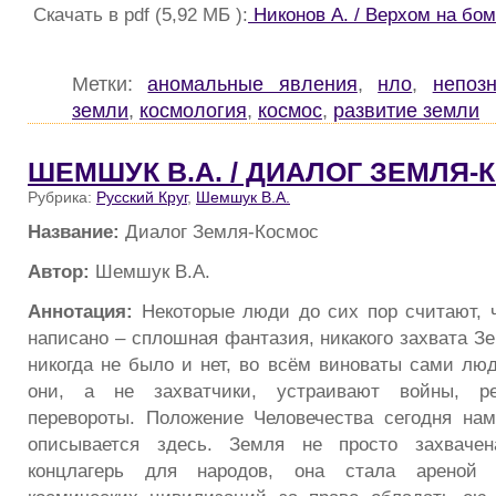
Скачать в pdf (5,92 МБ ):
Никонов А. / Верхом на бо
Метки:
аномальные явления
,
нло
,
непоз
земли
,
космология
,
космос
,
развитие земли
ШЕМШУК В.А. / ДИАЛОГ ЗЕМЛЯ-
Рубрика:
Русский Круг
,
Шемшук В.А.
Название:
Диалог Земля-Космос
Автор:
Шемшук В.А.
Аннотация:
Некоторые люди до сих пор считают, ч
написано – сплошная фантазия, никакого захвата З
никогда не было и нет, во всём виноваты сами люд
они, а не захватчики, устраивают войны, ре
перевороты. Положение Человечества сегодня нам
описывается здесь. Земля не просто захваче
концлагерь для народов, она стала ареной 