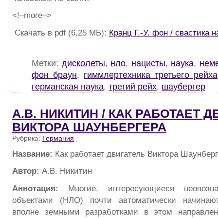
<!–more–>
Скачать в pdf (6,25 МБ):
Кранц Г.-У. фон / свастика 
Метки:
дисколеты
,
нло
,
нацисты
,
наука
,
нем
фон браун
,
гиммлертехника третьего рейха
германская наука
,
третий рейх
,
шаубергер
А.В. НИКИТИН / КАК РАБОТАЕТ 
ВИКТОРА ШАУНБЕРГЕРА
Рубрика:
Германия
Название:
Как работает двигатель Виктора Шаунбер
Автор:
А.В. Никитин
Аннотация:
Многие, интересующиеся неопозн
объектами (НЛО) почти автоматически начинаю
вполне земными разработками в этом направлен