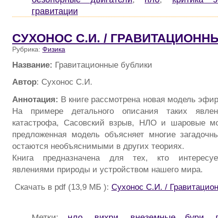
гравитации
СУХОНОС С.И. / ГРАВИТАЦИОНН
Рубрика:
Физика
Название:
Гравитационные бублики
Автор
: Сухонос С.И.
Аннотация:
В книге рассмотрена новая модель эфи
На примере детального описания таких явлени
катастрофа, Сасовский взрыв, НЛО и шаровые мо
предложенная модель объясняет многие загадочн
остаются необъяснимыми в других теориях.
Книга предназначена для тех, кто интересуе
явлениями природы и устройством нашего мира.
Скачать в pdf (13,9 МБ ):
Сухонос С.И. / Гравитацио
Метки:
нло
,
вихри
,
внеземные бури
,