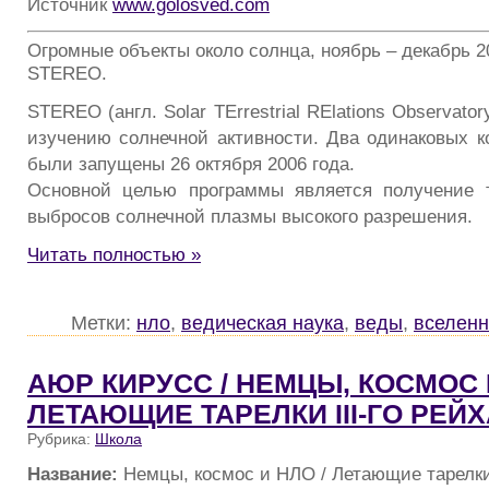
Источник
www.golosved.com
Огромные объекты около солнца, ноябрь – декабрь 2
STEREO.
STEREO (англ. Solar TErrestrial RElations Observat
изучению солнечной активности. Два одинаковых к
были запущены 26 октября 2006 года.
Основной целью программы является получение 
выбросов солнечной плазмы высокого разрешения.
Читать полностью »
Метки:
нло
,
ведическая наука
,
веды
,
вселен
АЮР КИРУСС / НЕМЦЫ, КОСМОС 
ЛЕТАЮЩИЕ ТАРЕЛКИ III-ГО РЕЙХ
Рубрика:
Школа
Название:
Немцы, космос и НЛО / Летающие тарелки 