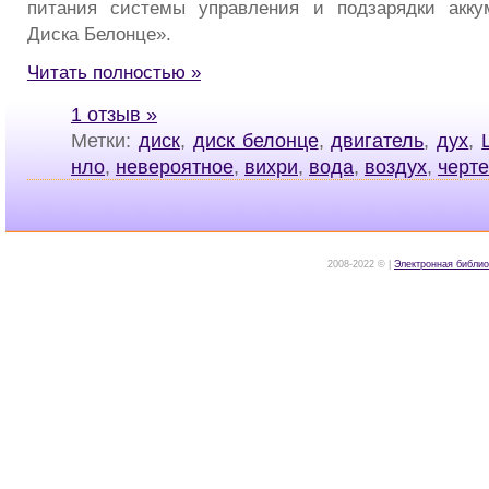
питания системы управления и подзарядки акку
Диска Белонце».
Читать полностью »
1 отзыв »
Метки:
диск
,
диск белонце
,
двигатель
,
дух
,
нло
,
невероятное
,
вихри
,
вода
,
воздух
,
черт
2008-2022 © |
Электронная библио