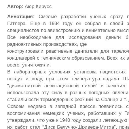
Автор:
Аюр Кирусс
Аннотация:
Смелые разработки ученых сразу п
Гитлера. Еще в 1934 году он собрал в своей 
специалистов по авиастроению и внимательно высл
Все необходимые для исследования деньги 
радиоактивных производствах, где
конструировали реактивные двигатели для тарелоч
концлагерей с техническим образованием. Всех их в
всего, уничтожили.
В лабораторных условиях установка нацистских 
воздух и воду, при этом температура падала. Ш
“диамагнитной левитационной силой” и заметил,
использовала эту силу в разных погодных явлени
стабильности термоядерных реакций на Солнце и т. 
Совсем недавно в западной прессе появились ст
воспоминания немецких ученых, работавших у Ги
утверждали, что уже к 1940 году создали летающую 
их работ стал “Диск Белуччо-Шривера-Митха”, пр