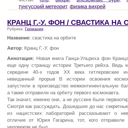
тунгусский метеорит
,
физика вихрей
КРАНЦ Г.-У. ФОН / СВАСТИКА НА
Рубрика:
Германия
Название:
свастика на орбите
Автор
: Кранц Г.-У. фон
Аннотация:
Новая книга Ганца-Ульриха фон Кранца
еще одну странщу истории Третьего рейха. Ведь ма
середине 40-х годов XX века гитлеровские и
невиданный прорыв В истории освоения космо
запустили в производство межконтинентальную бал
а также отправили на орбиту первого космонавта.
Так значит, именно они, а не русские были первоот
Смотря как рассуждать. Дошедшие до нас секретные
из нацистских лабораторий рассказывают о не
отличие от Юрия Гагарина, тот, кого отправили
человеком не был…