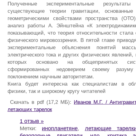
Полученные экспериментальные результаты
существующие теории гравитации, основанные
геометрическими свойствами пространства (ОТО)
анализ работы А. Эйнштейна «К электродинамик
показывающий, что теория относительности стала 
физического мировоззрения. В пятой главе приводя
экспериментальные объяснения понятий масс
электрического тока и других физических явлений,
которых основано на общепринятых сис
сформированных недоверием своему разуму
поклонением научным авторитетам.
Книга будет интересна как специалистам в обл
физики, так и широкому кругу читателей
Скачать в pdf (17,2 МБ):
Иванов М.Г. / Антиграви
летающих тарелок
1 отзыв »
Метки:
инопланетяне
,
летающие тарелк
безопорные двигатели
,
нло
,
критика э