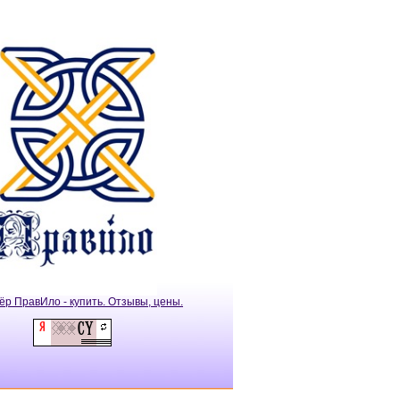
ёр ПравИло - купить. Отзывы, цены.