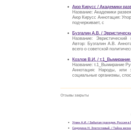
Аюр Кирусс / Академики раз
Название: Академики разве
Аюр Кирусс Аннотация: Упо
подчеркивает, с
Бузгалин А.В. / Эвристичес
Название: Эвристический 
Автор: Бузгалин А.В. Анно
всего о советской политичес
Козлов В.И. / т.1_Вымирание
Название: т.1_Вымирание Рус
Аннотация: Народы, или 
социальные организмы, спо
Отзывы закрыты
Уткин А.И. / Забытая трагедия. Россия в
Сидорина Н. Златоглавый. / Тайна жизн