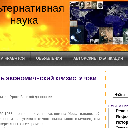
ьтернативная
наука
М НРАВЯТСЯ
ОБЬЯВЛЕНИЯ
АВТОРСКИЕ ПУБЛИКАЦИИ
ИТЬ ЭКОНОМИЧЕСКИЙ КРИЗИС. УРОКИ
изис. Уроки Великой депрессии.
РУБРИКИ
Река 
-1933 гг. сегодня актуален как никогда. Уроки грандиозной
Инфо
авности заслуживают самого пристального внимания, тем
Исто
иверсальны во все времена.
Эзоте