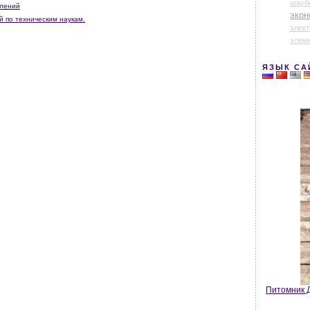
шауб
влений
экон
й по техническим наукам.
элек
элем
ЯЗЫК СА
Питомник Д