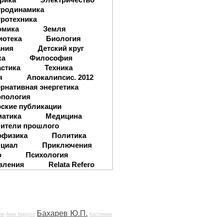
тродинамика
ротехника
омика
Земля
иотека
Биология
ания
Детский круг
ка
Философия
стика
Техника
я
Апокалипсис. 2012
рнативная энергетика
опология
ские публикации
матика
Медицина
ители прошлого
офизика
Политика
нциал
Приключения
о
Психология
вления
Relata Refero
Бахарев Ю.П.
ов
Аюр Кирусс
Кастерин