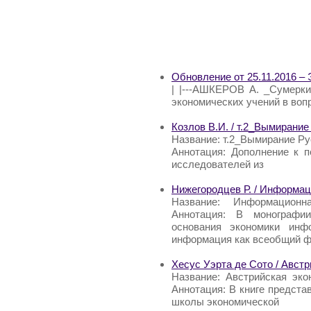
Обновление от 25.11.2016 –
| |---АШКЕРОВ А. _Сумерки 
экономических учений в воп
Козлов В.И. / т.2_Вымирание
Название: т.2_Вымирание Рус
Аннотация: Дополнение к п
исследователей из
Нижегородцев Р. / Информац
Название: Информационн
Аннотация: В монографии
основания экономики инфо
информация как всеобщий ф
Хесус Уэрта де Сото / Авст
Название: Австрийская эк
Аннотация: В книге предста
школы экономической