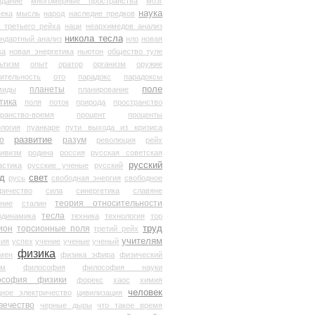
здание
многомерные пространства
мозг
наука
века
мысль
народ
наследие предков
 третьего рейха
наци
неархимедов анализ
никола тесла
андартный анализ
нло
новая
ка
новая энергетика
ньютон
общество туле
ьтизм
опыт
оратор
организм
оружие
ительность
ото
парадокс
парадоксы
планеты
поле
миды
планирование
тика
поля
поток
природа
пространство
транство-время
процент
проценты
логия
пуанкаре
пути выхода из кризиса
о
развитие
разум
революция
рейх
тивизм
родина
россия
русская советская
русский
астика
русские ученые
русский
д
свет
русь
свободная энергия
свободное
ричество
сила
синергетика
славяне
теория относительности
ание
сталин
тесла
одинамика
техника
технология
тор
труд
ион
торсионные поля
третий рейх
учителям
вия
успех
учение
ученые
ученый
физика
мен
физика эфира
физический
ум
философия
философия науки
ософия физики
форекс
хаос
химия
человек
дное электричество
цивилизация
вечество
черные дыры
что такое время