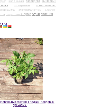
эзотерика
эйнштейн
ергер
школьникам
омика
электричество
эксперимент
тродинамика
электромагнетизм
электрон
эфир
энергия
явления
енты
энергетика
ЙТА:
ревень.рус саженцы редких, плодовых,
ореховых.