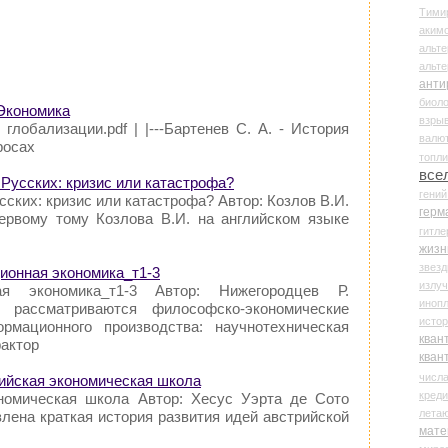
Тими
аки
альте
альт
анти
биоло
 Экономика
взры
глобализации.pdf | |---Бартенев С. А. - История
валю
росах
топл
все
 Русских: кризис или катастрофа?
гени
ских: кризис или катастрофа? Автор: Козлов В.И.
герм
ервому тому Козлова В.И. на английском языке
гитле
жизн
звез
ионная экономика_т1-3
излу
ая экономика_т1-3 Автор: Нижегородцев Р.
иноп
 рассматриваются философско-экономические
истор
рмационного производства: научнотехническая
кван
актор
кван
числ
рийская экономическая школа
креди
ономическая школа Автор: Хесус Уэрта де Сото
лета
влена краткая история развития идей австрийской
мате