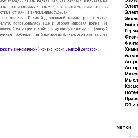
ной трагедии? Ведь первая Великая депрессия привела не
Элек
рям, но и многомиллионным человеческим жертвам – и речь
Элект
отице, отчаянии и сломанных судьбах.
обы покончить с Великой депрессией, помимо решительных
Экон
вельта, потребовалась еще и Вторая мировая война. Не
Библ
мической ситуации к глобальному вооруженному конфликту?
Герм
венные проблемы и выбираться из финансовой ямы за счет
Физи
Фанта
Хими
ережить экономический кризис. Уроки Великой депрессии.
Альте
Антр
Автор
Мате
Мысл
Косм
Поте
Прав
Обья
МЕТКИ:
Аким