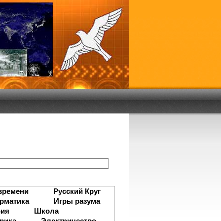
:
времени
Русский Круг
рматика
Игры разума
рия
Школа
рика
Электричество