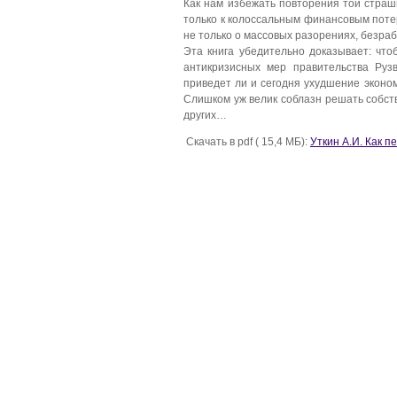
Как нам избежать повторения той страш
только к колоссальным финансовым поте
не только о массовых разорениях, безраб
Эта книга убедительно доказывает: чт
антикризисных мер правительства Руз
приведет ли и сегодня ухудшение эконо
Слишком уж велик соблазн решать собст
других…
Скачать в pdf ( 15,4 МБ):
Уткин А.И. Как п