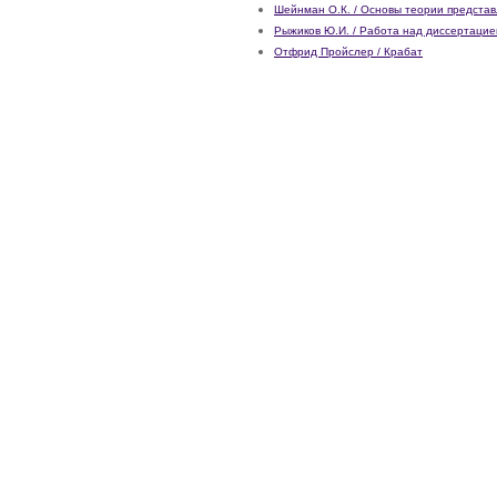
Шейнман О.К. / Основы теории предста
Рыжиков Ю.И. / Работа над диссертацие
Отфрид Пройслер / Крабат