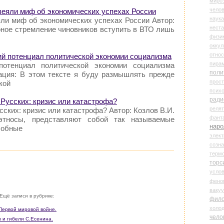
миро
чело
веяли миф об экономических успехах России
наука
яли миф об экономических успехах России Автор:
нест
рное стремление чиновников вступить в ВТО лишь
физи
оккул
относ
кий потенциал политической экономии социализма
пира
потенциал политической экономии социализма
поли
тация: В этом тексте я буду размышлять прежде
прос
кой
психо
ради
 Русских: кризис или катастрофа?
реля
ских: кризис или катастрофа? Автор: Козлов В.И.
фант
этносы, представляют собой так называемые
наро
собные
элект
созн
терм
торс
усло
фено
ваку
Ещё записи в рубрике:
фил
холо
 Первой мировой войне.
чело
и и гибели С.Есенина.