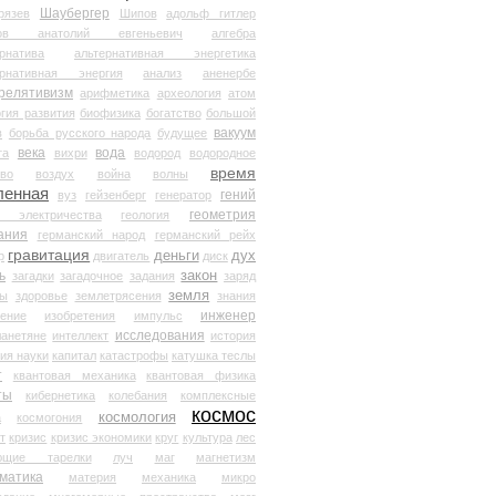
Шаубергер
рязев
Шипов
адольф гитлер
мов анатолий евгеньевич
алгебра
рнатива
альтернативная энергетика
ернативная энергия
анализ
аненербе
релятивизм
арифметика
археология
атом
гия развития
биофизика
богатство
большой
вакуум
в
борьба русского народа
будущее
века
вода
та
вихри
водород
водородное
время
иво
воздух
война
волны
ленная
гений
вуз
гейзенберг
генератор
геометрия
й электричества
геология
ания
германский народ
германский рейх
гравитация
деньги
дух
р
двигатель
диск
ь
закон
загадки
загадочное
задания
заряд
земля
ды
здоровье
землетрясения
знания
инженер
чение
изобретения
импульс
исследования
ланетяне
интеллект
история
ия науки
капитал
катастрофы
катушка теслы
т
квантовая механика
квантовая физика
ты
кибернетика
колебания
комплексные
космос
космология
а
космогония
т
кризис
кризис экономики
круг
культура
лес
ющие тарелки
луч
маг
магнетизм
матика
материя
механика
микро