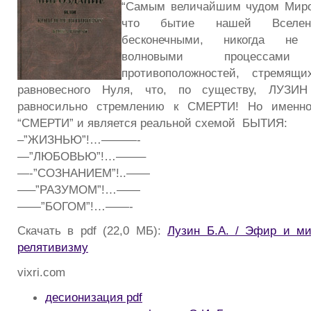
“Самым величайшим чудом Мироз
что бытие нашей Вселенн
бесконечными, никогда не 
волновыми процессам
противоположностей, стремя
равновесного Нуля, что, по существу, ЛУЗИН
равносильно стремлению к СМЕРТИ! Но именно
“СМЕРТИ” и является реальной схемой БЫТИЯ:
–”ЖИЗНЬЮ”!…———-
—”ЛЮБОВЬЮ”!…——–
—-”СОЗНАНИЕМ”!..——
—–”РАЗУМОМ”!…——
——”БОГОМ”!…——-
Скачать в pdf (22,0 МБ):
Лузин Б.А. / Эфир и ми
релятивизму
vixri.com
десионизация pdf