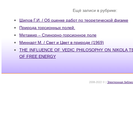
Ещё записи в рубрике:
Шипов Г.И. / Об оценке работ по теоретической физике
Природа торсионных полей.
Метамир – Спинорно-торсионное поле
Миннарт М. / Свет и Цвет в природе (1969)
THE INFLUENCE OF VEDIC PHILOSOPHY ON NIKOLA T
OF FREE ENERGY
2008-2022 © |
Электронная библио