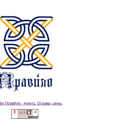
ёр ПравИло - купить. Отзывы, цены.