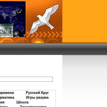
:
времени
Русский Круг
рматика
Игры разума
рия
Школа
рика
Электричество