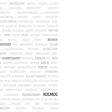
Шаубергер
рязев
Шипов
адольф гитлер
мов анатолий евгеньевич
алгебра
рнатива
альтернативная энергетика
ернативная энергия
анализ
аненербе
релятивизм
арифметика
археология
атом
гия развития
биофизика
богатство
большой
вакуум
в
борьба русского народа
будущее
века
вода
та
вихри
водород
водородное
время
иво
воздух
война
волны
ленная
гений
вуз
гейзенберг
генератор
геометрия
й электричества
геология
ания
германский народ
германский рейх
гравитация
деньги
дух
р
двигатель
диск
ь
закон
загадки
загадочное
задания
заряд
земля
ды
здоровье
землетрясения
знания
инженер
чение
изобретения
импульс
исследования
ланетяне
интеллект
история
ия науки
капитал
катастрофы
катушка теслы
т
квантовая механика
квантовая физика
ты
кибернетика
колебания
комплексные
космос
космология
а
космогония
т
кризис
кризис экономики
круг
культура
лес
ющие тарелки
луч
маг
магнетизм
матика
материя
механика
микро