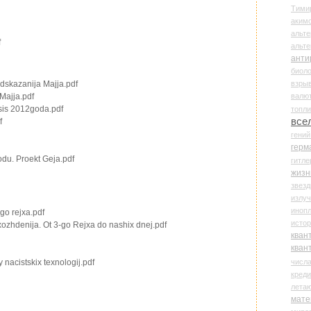
Тими
аки
альте
f
альт
анти
биоло
взры
dskazanija Majja.pdf
валю
Majja.pdf
psis 2012goda.pdf
топл
все
f
гени
герм
du. Proekt Geja.pdf
гитле
жизн
звез
излу
иноп
-go rejxa.pdf
истор
ozhdenija. Ot 3-go Rejxa do nashix dnej.pdf
кван
кван
числ
 nacistskix texnologij.pdf
креди
лета
мате