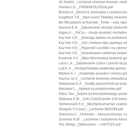
Ali Xodzhi _Lechenie chernym tminom, med
Arestov I.G. _FARMAKOLOGIJa.pdf
Bolotov A _Zdorov’e cheloveka v nezdorovom
Gogitidze T.B. _Ispol’zuem Tibetskij molochn
Ibn Mirzakarim al-Karnaki _Finiki – eda, lako
Ivanova E.N. _Zabolevanie slizistoj obolochki
Kajjas A . _Pyl’ca – chudo-produkt i lechebn
Kaz’min V.D. _Zelenaja apteka na podokonn
Kaz’min V.D. _Jod i zhelezo-dlja vashego zd
Kaz’min V.D. _Prjanosti! Lechites’ na zdorov
Kaz’min V.D. _Vyrashivaem celebnye rasten
Kvashuk V.V. _Atlas klinicheskoj anatomii gol
Leus L.A. _Zabolevanie zubov i polosti rta.p
Lojt A. A. _Xirurgicheskaja anatomija golovy 
Markov A. I. _Anatomija sosudov i nervov gol
Nazina Ju.V. _Lechenie boleznej zheludka.p
Nekrasova E.A. _Kratkij spravochnik po psixo
Nikolaev L. _Apteka na podokonnike.pdf
Piters Teo _Autizm (ot teoreticheskogo pon
Sbitneva E.M. _Grib ChAGA protiv 100 bolez
Semenovich A.V. _Mezhpolusharnye vzaimod
Sharpilo V.V.(red.) _Lechenie MeDOM.pdf
Solnceva U. _Ochanka – trava prozrenija. L
Suxinina N.M . _Lechenie i ochishenie kero
Tilo Shlejp _Ostorozhno – LAKTOZA.pdf