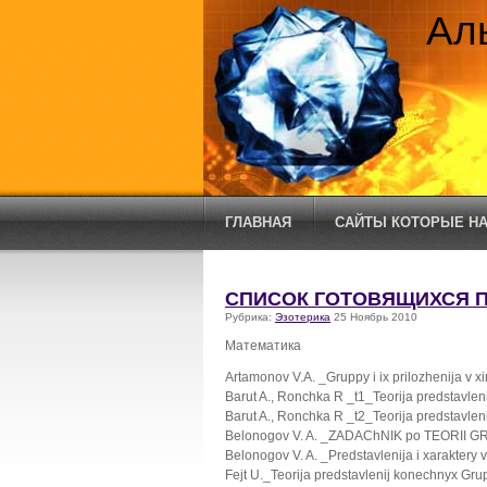
Ал
ГЛАВНАЯ
САЙТЫ КОТОРЫЕ НА
CПИСОК ГОТОВЯЩИХСЯ 
Рубрика:
Эзотерика
25 Ноябрь 2010
Математика
Artamonov V.A. _Gruppy i ix prilozhenija v ximi
Barut A., Ronchka R _t1_Teorija predstavleni
Barut A., Ronchka R _t2_Teorija predstavleni
Belonogov V. A. _ZADAChNIK po TEORII G
Belonogov V. A. _Predstavlenija i xaraktery 
Fejt U._Teorija predstavlenij konechnyx Gru