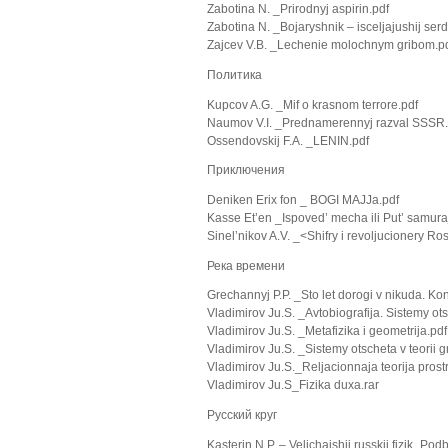
Zabotina N. _Prirodnyj aspirin.pdf
Zabotina N. _Bojaryshnik – isceljajushij serd
Zajcev V.B. _Lechenie molochnym gribom.p
Политика
Kupcov A.G. _Mif o krasnom terrore.pdf
Naumov V.I. _Prednamerennyj razval SSSR.
Ossendovskij F.A. _LENIN.pdf
Приключения
Deniken Erix fon _ BOGI MAJJa.pdf
Kasse Et’en _Ispoved’ mecha ili Put’ samura
Sinel’nikov A.V. _<Shifry i revoljucionery Ros
Река времени
Grechannyj P.P. _Sto let dorogi v nikuda. K
Vladimirov Ju.S. _Avtobiografija. Sistemy ot
Vladimirov Ju.S. _Metafizika i geometrija.pdf
Vladimirov Ju.S. _Sistemy otscheta v teorii gr
Vladimirov Ju.S._Reljacionnaja teorija prost
Vladimirov Ju.S_Fizika duxa.rar
Русский круг
Kasterin N.P. – Velichajshij russkij fizik_Po