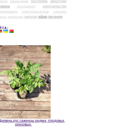
эзотерика
эйнштейн
ергер
школьникам
омика
электричество
эксперимент
тродинамика
электромагнетизм
электрон
эфир
энергия
явления
енты
энергетика
ЙТА:
ревень.рус саженцы редких, плодовых,
ореховых.