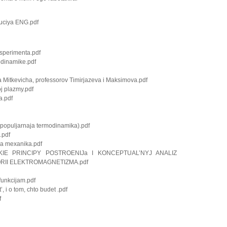
luciya ENG.pdf
ksperimenta.pdf
odinamike.pdf
itkevicha, professorov Timirjazeva i Maksimova.pdf
oj plazmy.pdf
a.pdf
j(populjarnaja termodinamika).pdf
.pdf
ja mexanika.pdf
ESKIE PRINCIPY POSTROENIJa I KONCEPTUAL’NYJ ANALIZ
II ELEKTROMAGNETIZMA.pdf
funkcijam.pdf
t’, i o tom, chto budet .pdf
f