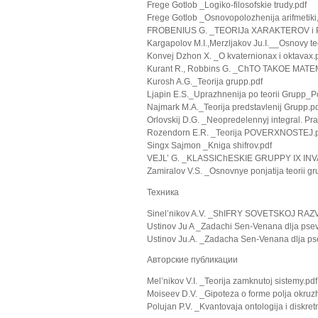
Frege Gotlob _Logiko-filosofskie trudy.pdf
Frege Gotlob _Osnovopolozhenija arifmetiki,
FROBENIUS G. _TEORIJa XARAKTEROV i 
Kargapolov M.I.,Merzljakov Ju.I.__Osnovy
Konvej Dzhon X. _O kvaternionax i oktavax.
Kurant R., Robbins G. _ChTO TAKOE MATE
Kurosh A.G._Teorija grupp.pdf
Ljapin E.S._Uprazhnenija po teorii Grupp_P
Najmark M.A._Teorija predstavlenij Grupp.p
Orlovskij D.G. _Neopredelennyj integral. Pr
Rozendorn E.R. _Teorija POVERXNOSTEJ.
Singx Sajmon _Kniga shifrov.pdf
VEJL’ G. _KLASSIChESKIE GRUPPY IX INV
Zamiralov V.S. _Osnovnye ponjatija teorii g
Texника
Sinel’nikov A.V. _ShIFRY SOVETSKOJ RAZ
Ustinov Ju A _Zadachi Sen-Venana dlja psev
Ustinov Ju.A. _Zadacha Sen-Venana dlja pse
Авторские публикации
Mel’nikov V.I. _Teorija zamknutoj sistemy.pdf
Moiseev D.V. _Gipoteza o forme polja okruzh
Polujan P.V. _Kvantovaja ontologija i diskret