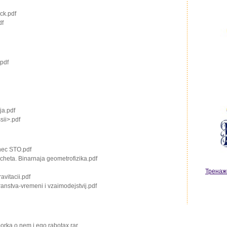
ck.pdf
df
pdf
ja.pdf
sii>.pdf
onec STO.pdf
scheta. Binarnaja geometrofizika.pdf
Тренаж
avitacii.pdf
ranstva-vremeni i vzaimodejstvij.pdf
dborka o nem i ego rabotax.rar