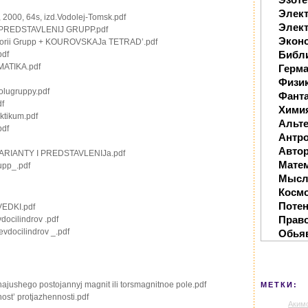
Элек
 2000, 64s, izd.Vodolej-Tomsk.pdf
Элект
PREDSTAVLENIJ GRUPP.pdf
Экон
 teorii Grupp + KOUROVSKAJa TETRAD’.pdf
Библ
pdf
MATIKA.pdf
Герм
Физи
olugruppy.pdf
Фанта
df
Хими
aktikum.pdf
Альте
pdf
Антр
Автор
ARIANTY I PREDSTAVLENIJa.pdf
Мате
rupp_.pdf
Мысл
Косм
Поте
VEDKI.pdf
Прав
docilindrov .pdf
vdocilindrov _.pdf
Обья
ajushego postojannyj magnit ili torsmagnitnoe pole.pdf
МЕТКИ:
nost’ protjazhennosti.pdf
Аким