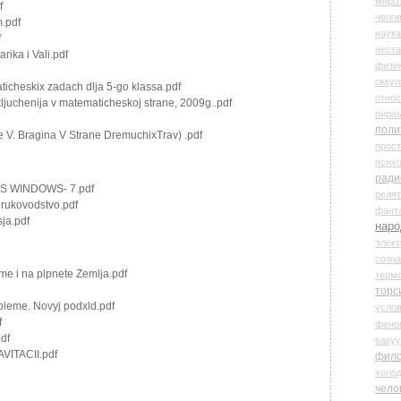
миро
f
чело
m.pdf
наука
f
нест
ika i Vali.pdf
физи
оккул
icheskix zadach dlja 5-go klassa.pdf
относ
ljuchenija v matematicheskoj strane, 2009g..pdf
пира
поли
e V. Bragina V Strane DremuchixTrav) .pdf
прос
психо
ради
 MS WINDOWS- 7.pdf
реля
rukovodstvo.pdf
фант
ja.pdf
наро
элект
созн
me i na plpnete Zemlja.pdf
терм
торс
bleme. Novyj podxld.pdf
усло
f
фено
pdf
ваку
AVITACII.pdf
фил
холо
чело