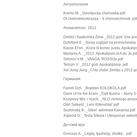
Антропология
Kremo M. _Devoljucija cheloveka.pdf
Ot chelovekoobrazija – k chelovechnosti .pd
Апокалипсис. 2012
Dmitrij i Nadezhda Zima _2012 god. Vse pre
Dzhilbert E. _Novyj vzgljad na prorochestva 
Kasse Et’en _Krizis ili konec sveta. Apokali
Marianis A.. _2012. Apokalipsis ot A do Ja.pd
Sidorov V.M. _VANGA. ROSSIJa.pdf
Telicyn V. _2012 god. Apokalipsisa .pdf
Xvi-Jong Jang _Chto zhdet Zemlju v 2012 go
Германия
Farrell Dzh. _Bratstvo KOLOKOLA.pdf
Gans Ul’rix fon Kranc _Deti fjurera – klony 3
Kozyrevy Mix. i Vjach. _NLO zemnogo proisx
Odri Salkeld _Leni Rifenshtal’.pdf
Sushinskij B. _Gibel’ admirala Kanarisa.pdf
Xajlend G. _Tesla Nikola i Uterjannye sekrety
Детский круг
Doroxov A. _Legkij, tjazhelyj, zhidkij…pdf