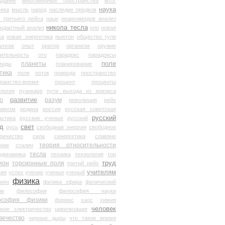
здание
многомерные пространства
мозг
наука
века
мысль
народ
наследие предков
 третьего рейха
наци
неархимедов анализ
никола тесла
андартный анализ
нло
новая
ка
новая энергетика
ньютон
общество туле
ьтизм
опыт
оратор
организм
оружие
ительность
ото
парадокс
парадоксы
планеты
поле
миды
планирование
тика
поля
поток
природа
пространство
транство-время
процент
проценты
логия
пуанкаре
пути выхода из кризиса
о
развитие
разум
революция
рейх
тивизм
родина
россия
русская советская
русский
астика
русские ученые
русский
д
свет
русь
свободная энергия
свободное
ричество
сила
синергетика
славяне
теория относительности
ание
сталин
тесла
одинамика
техника
технология
тор
труд
ион
торсионные поля
третий рейх
учителям
вия
успех
учение
ученые
ученый
физика
мен
физика эфира
физический
ум
философия
философия науки
ософия физики
форекс
хаос
химия
человек
дное электричество
цивилизация
вечество
черные дыры
что такое время