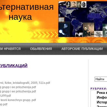
ьтернативная
наука
М НРАВЯТСЯ
ОБЬЯВЛЕНИЯ
АВТОРСКИЕ ПУБЛИКАЦИИ
ПУБЛИКАЦИЙ
i, fizike, kristallografii, 2005, 511s.pdf
j grupp i ee prilozhenija.pdf
РУБРИКИ
j grupp i ee prilozhenija.pdf
Река 
RUPP.pdf
Инфо
v teorii konechnyx grupp..pdf
Исто
pp.pdf
Эзоте