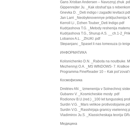
Gans Xristian Andersen – Navoznyj zhuk .pd
Gippenrejter Ju. _Kak obshat’sja s rebenko
Gnevka D. _Deti indigo i zagadki levitacii.pd
Jan Larri _Neobyknovennye prikljuchenija Kar
Kerroll Li , Dzhen Touber_Deti Indigo.pdf
Kudrjashova T.G. _Metody reshenija matemat
Kudrjashova T.G., Shurup A.S. __ch.1-2_Prik
Lobanov A.L. _ZhUKI .pdf
Stepanjanc _Spaset li nas lomexuza (o knig
ИНФОРМАТИКА
Kolisnichenko D.N. _Rabota na noutbuke.
Mezhennyj O.A. _MS WINDOWS- 7. Kratkoe 
Programma FineReader 10 – Kak pol’zovat’s
Космофизика
Dmitriev AN _ Izmenenija v Solnechnoj siste
Gubarev V. _Kosmicheskie mosty .pdf
Rodionov B.U.(red.) _100 let tungusskoj pro
Surdin V.G. _Mars velikoe protivostojanie.pd
Surdin V.G. _Rasshirjaja granicy vselennoj.
Vladimirov Ju.S. _Klassicheskaja teorija GR
Медицина