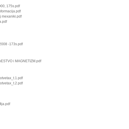
000, 175s.pdf
nformacija.pdf
j mexaniki.pdf
a.pdf
2008 -173s.pdf
IChESTVO i MAGNETIZM.pdf
tvetax_t.1.pdf
tvetax_t.2.pdf
ija.pdf