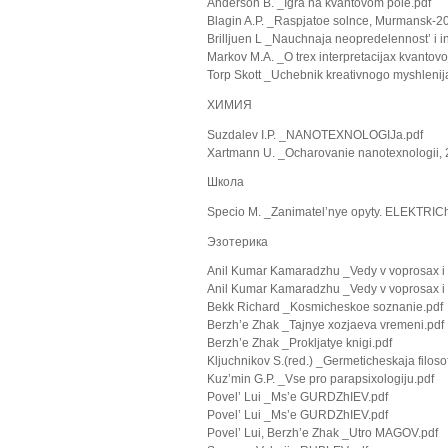
Anderson B. _Igra na kvantovom pole.pdf
Blagin A.P. _Raspjatoe solnce, Murmansk-2
Brilljuen L _Nauchnaja neopredelennost’ i i
Markov M.A. _O trex interpretacijax kvantovo
Torp Skott _Uchebnik kreativnogo myshlenij
ХИМИЯ
Suzdalev I.P. _NANOTEXNOLOGIJa.pdf
Xartmann U. _Ocharovanie nanotexnologii, 
Школа
Specio M. _Zanimatel’nye opyty. ELEKTR
Эзотерика
Anil Kumar Kamaradzhu _Vedy v voprosax i o
Anil Kumar Kamaradzhu _Vedy v voprosax i o
Bekk Richard _Kosmicheskoe soznanie.pdf
Berzh’e Zhak _Tajnye xozjaeva vremeni.pdf
Berzh’e Zhak _Prokljatye knigi.pdf
Kljuchnikov S.(red.) _Germeticheskaja filosof
Kuz’min G.P. _Vse pro parapsixologiju.pdf
Povel’ Lui _Ms’e GURDZhIEV.pdf
Povel’ Lui _Ms’e GURDZhIEV.pdf
Povel’ Lui, Berzh’e Zhak _Utro MAGOV.pdf