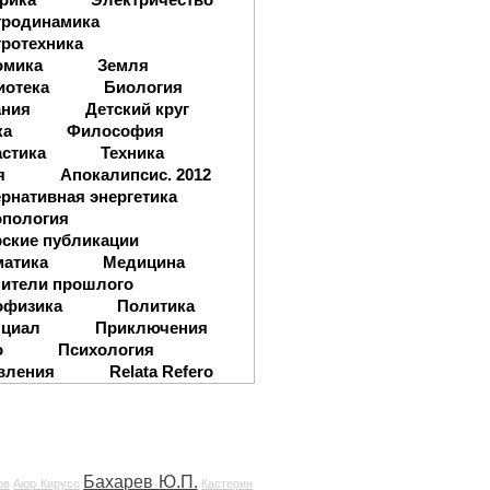
тродинамика
ротехника
омика
Земля
иотека
Биология
ания
Детский круг
ка
Философия
стика
Техника
я
Апокалипсис. 2012
рнативная энергетика
опология
ские публикации
матика
Медицина
ители прошлого
офизика
Политика
нциал
Приключения
о
Психология
вления
Relata Refero
Бахарев Ю.П.
ов
Аюр Кирусс
Кастерин