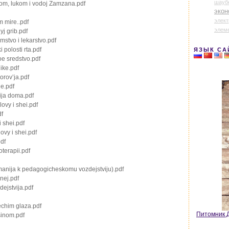
шауб
om, lukom i vodoj Zamzana.pdf
экон
элек
 mire..pdf
элем
yj grib.pdf
mstvo i lekarstvo.pdf
 polosti rta.pdf
ЯЗЫК СА
oe sredstvo.pdf
ike.pdf
orov’ja.pdf
’e.pdf
ija doma.pdf
ovy i shei.pdf
df
i shei.pdf
ovy i shei.pdf
df
terapii.pdf
imanija k pedagogicheskomu vozdejstviju).pdf
nej.pdf
ejstvija.pdf
echim glaza.pdf
Питомник Д
sinom.pdf