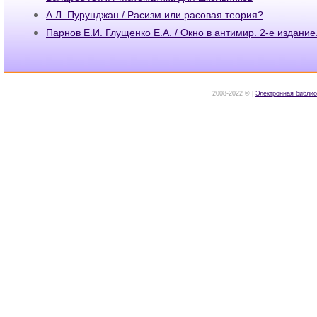
А.Л. Пурунджан / Расизм или расовая теория?
Парнов Е.И. Глущенко Е.А. / Окно в антимир. 2-е издание
2008-2022 © |
Электронная библио