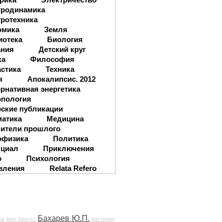
тродинамика
ротехника
омика
Земля
иотека
Биология
ания
Детский круг
ка
Философия
стика
Техника
я
Апокалипсис. 2012
рнативная энергетика
опология
ские публикации
матика
Медицина
ители прошлого
офизика
Политика
нциал
Приключения
о
Психология
вления
Relata Refero
Бахарев Ю.П.
ов
Аюр Кирусс
Кастерин