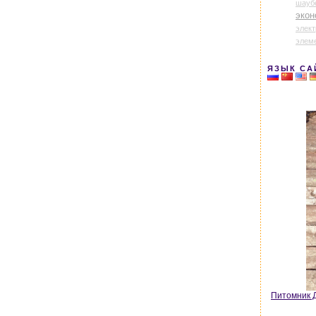
шауб
экон
элек
элем
ЯЗЫК СА
Питомник Д