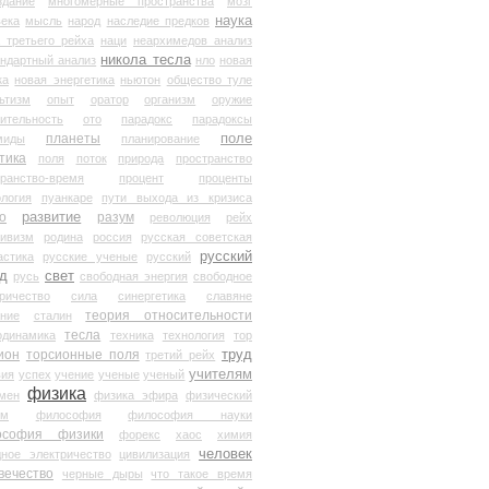
здание
многомерные пространства
мозг
наука
века
мысль
народ
наследие предков
 третьего рейха
наци
неархимедов анализ
никола тесла
андартный анализ
нло
новая
ка
новая энергетика
ньютон
общество туле
ьтизм
опыт
оратор
организм
оружие
ительность
ото
парадокс
парадоксы
планеты
поле
миды
планирование
тика
поля
поток
природа
пространство
транство-время
процент
проценты
логия
пуанкаре
пути выхода из кризиса
о
развитие
разум
революция
рейх
тивизм
родина
россия
русская советская
русский
астика
русские ученые
русский
д
свет
русь
свободная энергия
свободное
ричество
сила
синергетика
славяне
теория относительности
ание
сталин
тесла
одинамика
техника
технология
тор
труд
ион
торсионные поля
третий рейх
учителям
вия
успех
учение
ученые
ученый
физика
мен
физика эфира
физический
ум
философия
философия науки
ософия физики
форекс
хаос
химия
человек
дное электричество
цивилизация
вечество
черные дыры
что такое время