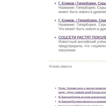
Г. Климов / Гиперборея. Скр
Название: Гиперборея. Скры
может быть нового в древне
Г. Климов. / Гиперборея. Ск
Название: Гиперборея. Скр
Что может быть нового в др
СОЦСЕТИ РАСТЯТ ПОКОЛ
Известный английский учён
предупредила, что социаль
поколения
Отзывы закрыты
Путин: Человек цель и миссия развити
люди – будут главной силой России этог
М. Бакунин/Очерки истории анархическо
М. Бакунин/Государственность и анархия
Народное освободительное движение.