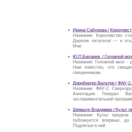
Ирина Сабурова / Королевс
Название: Королевство ст
Дорогие читатели! — и это
Мне
Ю.П.Бахарев. / Головной моз
Название: Головной мозг - 
Нам известно, что свяще
священникам.
Дорнбергер Вальтер / ФАУ-2
Название: ФАУ-2. Сверхору
Аннотация: Генерал Ва
экспериментальной программ
Шемшук Владимир / Культ п
Название: Культ предков
публикуется впервые, до
Поднятые в ней