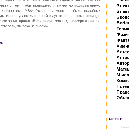
о смело считать самой выгодной сделкой века». «Может
Элек
 книга с тем, чтобы преподнести аккуратно подправленную
 доброе имя МВФ. Уверяю, у меня не было подобных
Элект
ды многие увлекались игрой в дутые финансовые схемы, и
Экон
не сохранят привитый кризисом 1998 года консерватизм. Но
Библ
йствовать, мы пока не знаем».
Герм
Физи
Фанта
ть
Хими
Альте
Антр
Автор
Мате
Мысл
Косм
Поте
Прав
Обья
МЕТКИ:
Аким