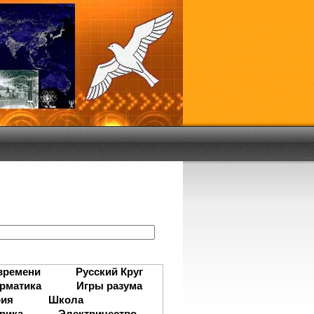
:
времени
Русский Круг
рматика
Игры разума
рия
Школа
рика
Электричество