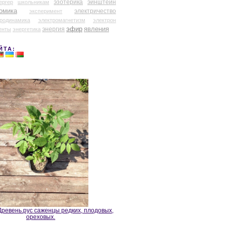
эзотерика
эйнштейн
ергер
школьникам
омика
электричество
эксперимент
тродинамика
электромагнетизм
электрон
эфир
энергия
явления
енты
энергетика
ЙТА:
ревень.рус саженцы редких, плодовых,
ореховых.