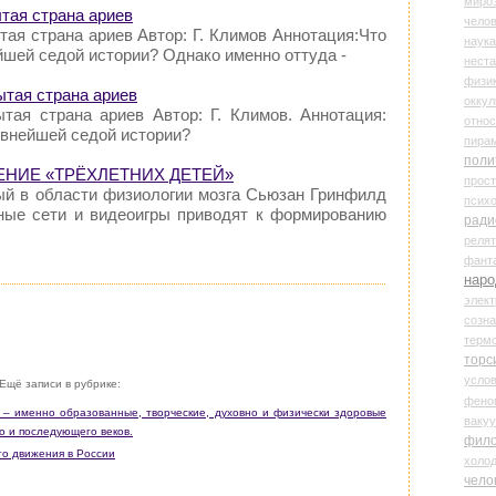
миро
ытая страна ариев
чело
тая страна ариев Автор: Г. Климов Аннотация:Что
наука
йшей седой истории? Однако именно оттуда -
нест
физи
рытая страна ариев
оккул
ытая страна ариев Автор: Г. Климов. Аннотация:
относ
евнейшей седой истории?
пира
поли
ЕНИЕ «ТРЁХЛЕТНИХ ДЕТЕЙ»
прос
ый в области физиологии мозга Сьюзан Гринфилд
психо
ные сети и видеоигры приводят к формированию
ради
реля
фант
наро
элект
созн
терм
торс
усло
Ещё записи в рубрике:
фено
я – именно образованные, творческие, духовно и физически здоровые
ваку
о и последующего веков.
фил
го движения в России
холо
чело