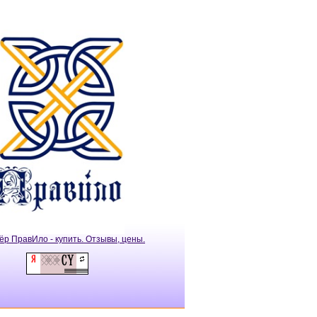
ёр ПравИло - купить. Отзывы, цены.