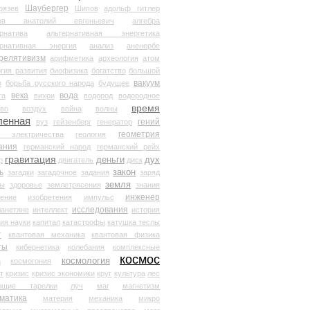
Шаубергер
рязев
Шипов
адольф гитлер
мов анатолий евгеньевич
алгебра
рнатива
альтернативная энергетика
ернативная энергия
анализ
аненербе
релятивизм
арифметика
археология
атом
гия развития
биофизика
богатство
большой
вакуум
в
борьба русского народа
будущее
века
вода
та
вихри
водород
водородное
время
иво
воздух
война
волны
ленная
гений
вуз
гейзенберг
генератор
геометрия
й электричества
геология
ания
германский народ
германский рейх
гравитация
деньги
дух
р
двигатель
диск
ь
закон
загадки
загадочное
задания
заряд
земля
ды
здоровье
землетрясения
знания
инженер
чение
изобретения
импульс
исследования
ланетяне
интеллект
история
ия науки
капитал
катастрофы
катушка теслы
т
квантовая механика
квантовая физика
ты
кибернетика
колебания
комплексные
космос
космология
а
космогония
т
кризис
кризис экономики
круг
культура
лес
ющие тарелки
луч
маг
магнетизм
матика
материя
механика
микро