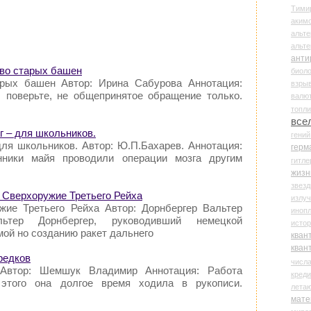
Тими
аки
альте
альт
анти
тво старых башен
биоло
арых башен Автор: Ирина Сабурова Аннотация:
взры
, поверьте, не общепринятое обращение только.
валю
топл
все
г – для школьников.
гени
для школьников. Автор: Ю.П.Бахарев. Аннотация:
герм
нники майя проводили операции мозга другим
гитле
жизн
звез
. Сверхоружие Третьего Рейха
излу
жие Третьего Рейха Автор: Дорнбергер Вальтер
иноп
льтер Дорнбергер, руководивший немецкой
истор
ой но созданию ракет дальнего
кван
кван
редков
числ
 Автор: Шемшук Владимир Аннотация: Работа
креди
 этого она долгое время ходила в рукописи.
лета
мате