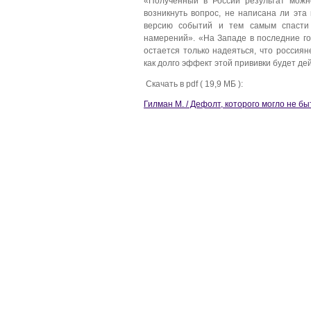
«Полученный в России результат можн
возникнуть вопрос, не написана ли эта
версию событий и тем самым спасти
намерений». «На Западе в последние го
остается только надеяться, что россия
как долго эффект этой прививки будет де
Скачать в pdf ( 19,9 МБ ):
Гилман М. / Дефолт, которого могло не бы