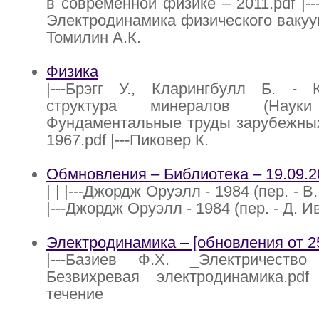
в современной физике – 2011.pdf |--
Электродинамика физического вакуума
Томилин А.К.
Физика
|---Брэгг У., Кларингбулл Б. - К
структура минералов (Нау
Фундаментальные труды зарубежных у
1967.pdf |---Пиковер К.
Обмновления – Библиотека – 19.09.2
| | |---Джордж Оруэлл - 1984 (пер. - В
|---Джордж Оруэлл - 1984 (пер. - Д. И
Электродинамика – [обновления от 25
|---Базиев Ф.Х. _Электричество 
Безвихревая электродинамика.pdf 
течение