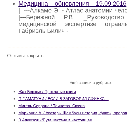
Медицина – обновления – 19.09.2016
| |---Алкамо Э. - Атлас анатомии чело
|---Бережной Р.В. _Руководств
медицинской экспертизе отравле
Габриэль Билич -
Отзывы закрыты
Ещё записи в рубрике:
Жак Бержье / Проклятые книги
П.Г.АМАТУНИ / ЕСЛИ Б ЗАГОВОРИЛ СФИНКС…
Мигель Серрано / Таинства. Сказка
Марианис А. / Аватары Шамбалы история, факты, пророч
В.Алексахин/Путешествие в настоящее