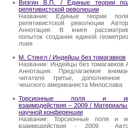
Визгин В.П. / Единые теории по
релятивистской революции
Название: Единые теории пол
релятивистской революции Авто
Аннотация: В книге рассматрив
попыток создания единой геометри
лоия
М. Стингл / Индейцы без томагавков
Название: Индейцы без томагавков А
Аннотация: Предлагаемое внима
читателя третье, дополненное 
чешского американиста Милослава
Торсионные поля и инфо
взаимодействия – 2009 / Материал
научной конференции
Название: Торсионные поля и и
взаимодействия - 2009 Авто