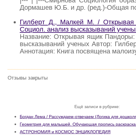
|--- | |---Смирнова Социология образ
Дормашев Ю.Б. и др. (ред.)-Общая пс
Гилберт Д., Малкей М. / Открывая
Социол. анализ высказываний учены
Название: Открывая ящик Пандоры:
высказываний ученых Автор: Гилбер
Аннотация: Книга посвящена малои
Отзывы закрыты
Ещё записи в рубрике:
Богдан Лема / Рассуждаем-отвечаем (Логика для дошколя
Геометрия для малышей. Обучающая пропись раскраска 
АСТРОНОМИЯ и КОСМОС ЭНЦИКЛОПЕДИЯ