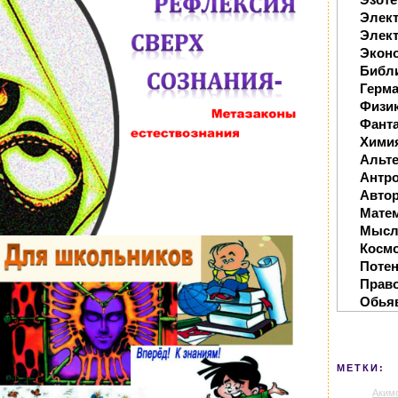
Элек
Элект
Экон
Библ
Герм
Физи
Фанта
Хими
Альте
Антр
Автор
Мате
Мысл
Косм
Поте
Прав
Обья
МЕТКИ:
Аким