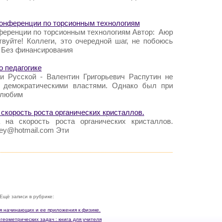
Конференции по торсионным технологиям
ференции по торсионным технологиям Автор: Аюр
вуйте! Коллеги, это очередной шаг, не побоюсь
! Без финансирования
о педагогике
и Русской - Валентин Григорьевич Распутин не
 демократическими властями. Однако был при
 любим
скорость роста органических кристаллов.
на скорость роста органических кристаллов.
ey@hotmail.com Эти
Ещё записи в рубрике:
ля начинающих и ее приложения к физике.
егеометрических задач : книга для учителя