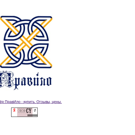
ёр ПравИло - купить. Отзывы, цены.