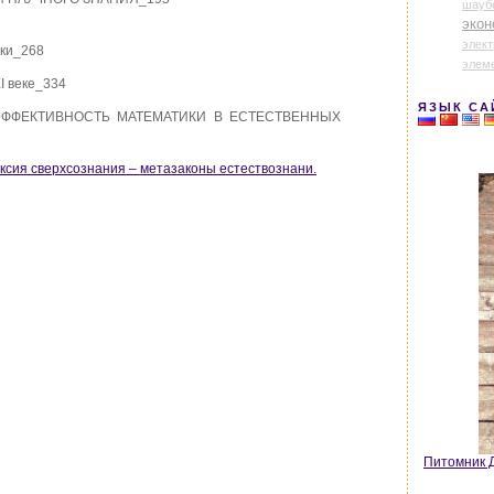
шауб
экон
элек
ики_268
элем
XI веке_334
ЯЗЫК СА
 ЭФФЕКТИВНОСТЬ МАТЕМАТИКИ В ЕСТЕСТВЕННЫХ
ксия сверхсознания – метазаконы естествознани.
Питомник Д