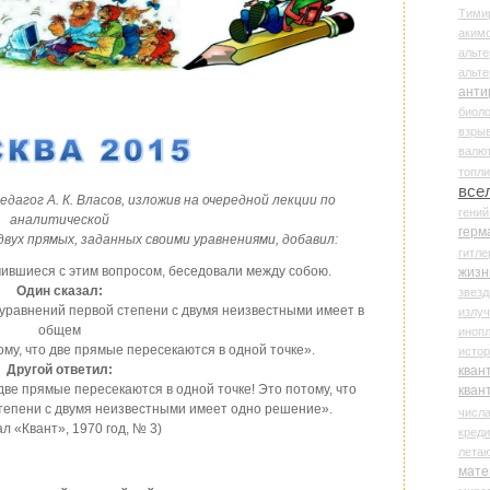
Тими
аки
альте
альт
анти
биоло
взры
валю
топл
все
дагог А. К. Власов, изложив на очередной лекции по
гени
аналитической
герм
двух прямых, заданных своими уравнениями, добавил:
гитле
мившиеся с этим вопросом, беседовали между собою.
жизн
Один сказал:
звез
 уравнений первой степени с двумя неизвестными имеет в
излу
общем
иноп
му, что две прямые пересекаются в одной точке».
истор
Другой ответил:
кван
 две прямые пересекаются в одной точке! Это потому, что
кван
степени с двумя неизвестными имеет одно решение».
числ
л «Квант», 1970 год, № 3)
креди
лета
мате