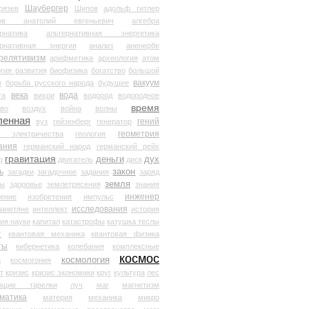
Шаубергер
рязев
Шипов
адольф гитлер
мов анатолий евгеньевич
алгебра
рнатива
альтернативная энергетика
ернативная энергия
анализ
аненербе
релятивизм
арифметика
археология
атом
гия развития
биофизика
богатство
большой
вакуум
в
борьба русского народа
будущее
века
вода
та
вихри
водород
водородное
время
иво
воздух
война
волны
ленная
гений
вуз
гейзенберг
генератор
геометрия
й электричества
геология
ания
германский народ
германский рейх
гравитация
деньги
дух
р
двигатель
диск
ь
закон
загадки
загадочное
задания
заряд
земля
ды
здоровье
землетрясения
знания
инженер
чение
изобретения
импульс
исследования
ланетяне
интеллект
история
ия науки
капитал
катастрофы
катушка теслы
т
квантовая механика
квантовая физика
ты
кибернетика
колебания
комплексные
космос
космология
а
космогония
т
кризис
кризис экономики
круг
культура
лес
ющие тарелки
луч
маг
магнетизм
матика
материя
механика
микро