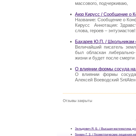
массового, подчеркиваю,
Аюр Кирусс / Сообщение о 
Название: Сообщение о Кон
Кирусс Аннотация: Здравст
слова, героев – энтузиастов
Бахарев Ю.П. / Школьникам 
Величайший писатель земл
был обласкан либерально-
жизни и будет после смерти
О влиянии формы сосуда на 
О влиянии формы сосуда 
Алексей Воеводский SntAlex
Отзывы закрыты
3ельдович Я. Б. / Высшая математика д
Генкин Г. 3. / Геометрические решения н