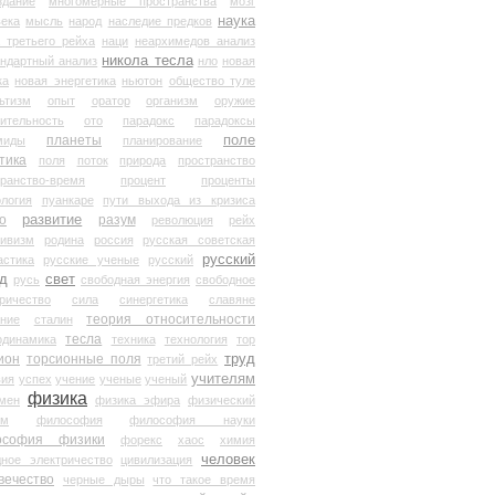
здание
многомерные пространства
мозг
наука
века
мысль
народ
наследие предков
 третьего рейха
наци
неархимедов анализ
никола тесла
андартный анализ
нло
новая
ка
новая энергетика
ньютон
общество туле
ьтизм
опыт
оратор
организм
оружие
ительность
ото
парадокс
парадоксы
планеты
поле
миды
планирование
тика
поля
поток
природа
пространство
транство-время
процент
проценты
логия
пуанкаре
пути выхода из кризиса
о
развитие
разум
революция
рейх
тивизм
родина
россия
русская советская
русский
астика
русские ученые
русский
д
свет
русь
свободная энергия
свободное
ричество
сила
синергетика
славяне
теория относительности
ание
сталин
тесла
одинамика
техника
технология
тор
труд
ион
торсионные поля
третий рейх
учителям
вия
успех
учение
ученые
ученый
физика
мен
физика эфира
физический
ум
философия
философия науки
ософия физики
форекс
хаос
химия
человек
дное электричество
цивилизация
вечество
черные дыры
что такое время