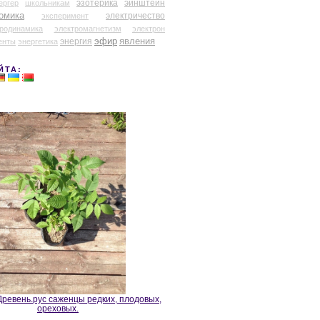
эзотерика
эйнштейн
ергер
школьникам
омика
электричество
эксперимент
тродинамика
электромагнетизм
электрон
эфир
энергия
явления
енты
энергетика
ЙТА:
ревень.рус саженцы редких, плодовых,
ореховых.