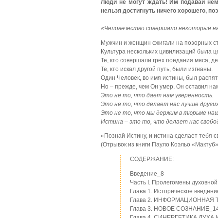
Люди не могут ждать! Им подавай нем
нельзя достигнуть ничего хорошего, п
«Человечество совершало некоторые на
Мужчин и женщин сжигали на позорных с
Культура нескольких цивилизаций была ц
Те, кто совершали грех поедания мяса, д
Те, кто искал другой путь, были изгнаны.
Один Человек, во имя истины, был распят
Но – прежде, чем Он умер, Он оставил н
Это не то, что дает нам уверенность.
Это не то, что делает нас лучше других
Это не то, что мы держим в тюрьме на
Истина – это то, что делает нас свобо
«Познай Истину, и истина сделает тебя с
(Отрывок из книги Пауло Коэльо «Мактуб»
СОДЕРЖАНИЕ:
Введение_8
Часть I. Пролегомены духовно
Глава 1. Историческое введен
Глава 2. ИНФОРМАЦИОННАЯ
Глава 3. НОВОЕ СОЗНАНИЕ_1
Глава 4. СИНЕРГЕТИКА ДУХА