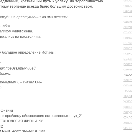
миро
едленный, кратчайший путь к успеху, но торопливостью
чело
оэтому терпение всегда было большим достоинством.
наука
нест
ихудшие преступления во имя истины.
физи
толбах.
оккул
еликом уничтожена.
относ
ержались на расстоянии.
пира
поли
.
прос
ам большое определение Истины:
психо
ради
.
реля
ших предвзятых идей.
фант
дными.
наро
элект
вободным», – сказал Он»
созн
)
терм
торс
усло
фено
й физики
ваку
ие в проблему обоснования естественных наук_21
фил
 ТЕХНОЛОГИЯ ЖИЗНИ_98
холо
42
чело
 И НАУЧНОГО ЗНАНИЯ_195