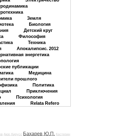
тродинамика
ротехника
омика
Земля
иотека
Биология
ания
Детский круг
ка
Философия
стика
Техника
я
Апокалипсис. 2012
рнативная энергетика
опология
ские публикации
матика
Медицина
ители прошлого
офизика
Политика
нциал
Приключения
о
Психология
вления
Relata Refero
Бахарев Ю.П.
ов
Аюр Кирусс
Кастерин