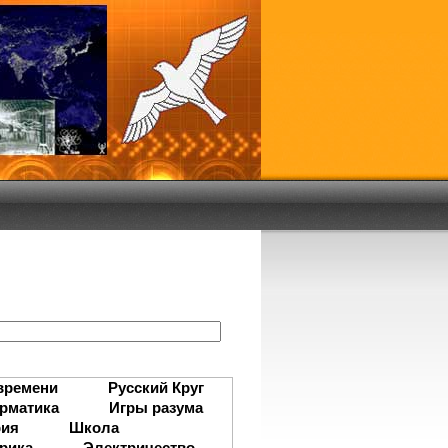
:
времени
Русский Круг
рматика
Игры разума
рия
Школа
рика
Электричество