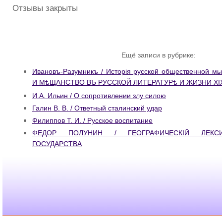
Отзывы закрыты
Ещё записи в рубрике:
Ивановъ-Разумникъ / Исторiя русской общественной
И МѣЩАНСТВО ВЪ РУССКОЙ ЛИТЕРАТУРѣ И ЖИЗНИ XIX 
И.А. Ильин / О сопротивлении злу силою
Галин В. В. / Ответный сталинский удар
Филиппов Т. И. / Русское воспитание
ФЕДОР ПОЛУНИН / ГЕОГРАФИЧЕСКIЙ ЛЕКСИ
ГОСУДАРСТВА