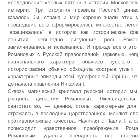
исследование «белых пятен» в истории Московско
империи. Три столетия правила Россией динас
казалось бы, страна и мир хорошо знали этих м
прошедшие века сформировалось множество леген
“вращивались” в историю как исторические фа
события, невыгодно рисующие роль Романо
замалчивались и искажались. И прежде всего это
Романовых с Русской православной церковью, неп
национального характера, обычаев русского н
историография обычно обходила «острые углы»,
характерные эпизоды этой русофобской борьбы, чт
до начала правления Николая I.
Сквозь магический кристалл русской истории мы
расцвета династии Романовых. Лжесвидетельст
святотатство, — деяния, столь характерные для
отражаясь в последних царствованиях, меняют сво
противоположные качества. Начиная с Павла I, а о
происходит нравственное преображение Ром
Романовым удается преодолеть все своев