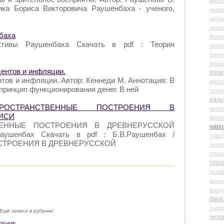
миро
ика Бориса Викторовича Раушенбаха - ученого,
чело
наука
нест
баха
физи
ективы Раушенбаха Скачать в pdf : Теория
оккул
относ
пира
центов и инфляции.
поли
нтов и инфляции. Автор: Кеннеди М. Аннотация: В
прос
 принцип функционирования денег. В ней
психо
ради
ПРОСТРАНСТВЕННЫЕ ПОСТРОЕНИЯ В
реля
ИСИ
фант
ТВЕННЫЕ ПОСТРОЕНИЯ В ДРЕВНЕРУССКОЙ
наро
ушенбах Скачать в pdf : Б.В.Раушенбах /
элект
СТРОЕНИЯ В ДРЕВНЕРУССКОЙ
созн
терм
торс
усло
фено
ваку
фил
холо
Ещё записи в рубрике:
чело
ОРЕНИЕ