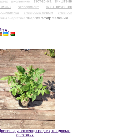
эзотерика
эйнштейн
ергер
школьникам
омика
электричество
эксперимент
тродинамика
электромагнетизм
электрон
эфир
энергия
явления
енты
энергетика
ЙТА:
ревень.рус саженцы редких, плодовых,
ореховых.