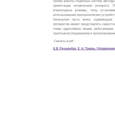
логика работы подобных систем, методы
ориентации космическою аппарата. 
(переходные режимы, типы установи
использованию гироскопических устройст
Начальная часть книги, содержащая
аппаратом, может представлять самосто
главы адресованы лицам, работающим в
занятым исследованием и проектировани
Скачать в pdf :
Б.В. Раушенбах, Е. Н. Токарь / Управлен