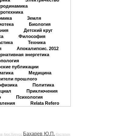
тродинамика
ротехника
омика
Земля
иотека
Биология
ания
Детский круг
ка
Философия
стика
Техника
я
Апокалипсис. 2012
рнативная энергетика
опология
ские публикации
матика
Медицина
ители прошлого
офизика
Политика
нциал
Приключения
о
Психология
вления
Relata Refero
Бахарев Ю.П.
ов
Аюр Кирусс
Кастерин