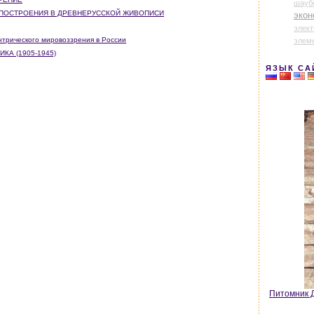
шауб
Е ПОСТРОЕНИЯ В ДРЕВНЕРУССКОЙ ЖИВОПИСИ
экон
элек
ентрического мировоззрения в России
элем
КА (1905-1945)
ЯЗЫК СА
Питомник Д