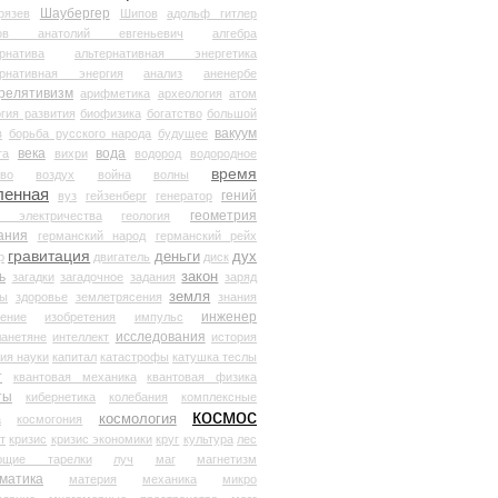
Шаубергер
рязев
Шипов
адольф гитлер
мов анатолий евгеньевич
алгебра
рнатива
альтернативная энергетика
ернативная энергия
анализ
аненербе
релятивизм
арифметика
археология
атом
гия развития
биофизика
богатство
большой
вакуум
в
борьба русского народа
будущее
века
вода
та
вихри
водород
водородное
время
иво
воздух
война
волны
ленная
гений
вуз
гейзенберг
генератор
геометрия
й электричества
геология
ания
германский народ
германский рейх
гравитация
деньги
дух
р
двигатель
диск
ь
закон
загадки
загадочное
задания
заряд
земля
ды
здоровье
землетрясения
знания
инженер
чение
изобретения
импульс
исследования
ланетяне
интеллект
история
ия науки
капитал
катастрофы
катушка теслы
т
квантовая механика
квантовая физика
ты
кибернетика
колебания
комплексные
космос
космология
а
космогония
т
кризис
кризис экономики
круг
культура
лес
ющие тарелки
луч
маг
магнетизм
матика
материя
механика
микро