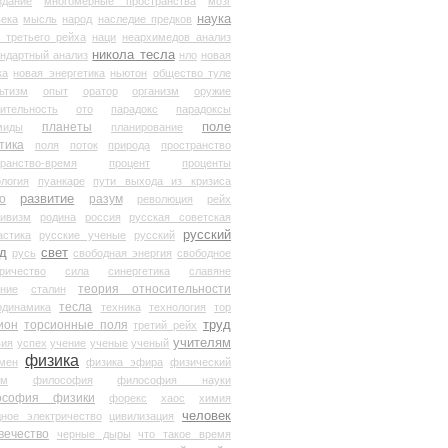
здание
многомерные пространства
мозг
наука
века
мысль
народ
наследие предков
 третьего рейха
наци
неархимедов анализ
никола тесла
андартный анализ
нло
новая
ка
новая энергетика
ньютон
общество туле
ьтизм
опыт
оратор
организм
оружие
ительность
ото
парадокс
парадоксы
планеты
поле
миды
планирование
тика
поля
поток
природа
пространство
транство-время
процент
проценты
логия
пуанкаре
пути выхода из кризиса
о
развитие
разум
революция
рейх
тивизм
родина
россия
русская советская
русский
астика
русские ученые
русский
д
свет
русь
свободная энергия
свободное
ричество
сила
синергетика
славяне
теория относительности
ание
сталин
тесла
одинамика
техника
технология
тор
труд
ион
торсионные поля
третий рейх
учителям
вия
успех
учение
ученые
ученый
физика
мен
физика эфира
физический
ум
философия
философия науки
ософия физики
форекс
хаос
химия
человек
дное электричество
цивилизация
вечество
черные дыры
что такое время