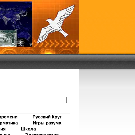
:
времени
Русский Круг
рматика
Игры разума
рия
Школа
рика
Электричество