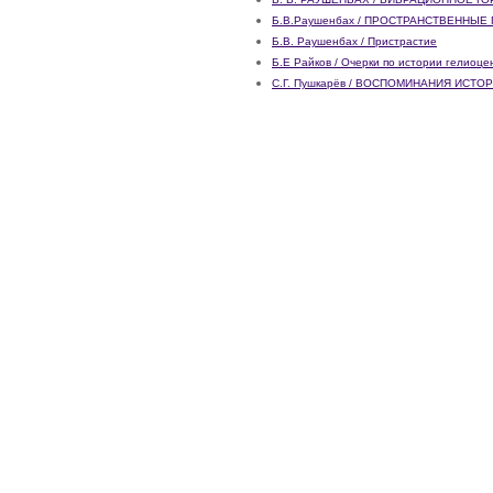
Б.В.Раушенбах / ПРОСТРАНСТВЕННЫ
Б.В. Раушенбах / Пристрастие
Б.Е Райков / Очерки по истории гелиоц
С.Г. Пушкарёв / ВОСПОМИНАНИЯ ИСТОРИ