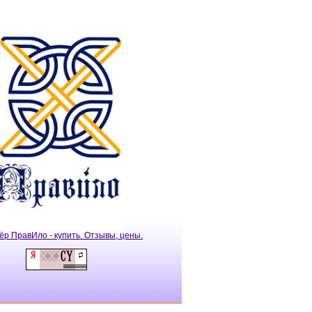
ёр ПравИло - купить. Отзывы, цены.