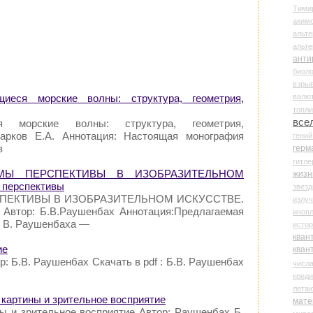
Тими
аки
альте
альт
анти
биоло
взры
валю
еся морские волны: структура, геометрия,
топл
все
я морские волны: структура, геометрия,
арков Е.А. Аннотация: Настоящая монография
гени
в
герм
гитле
ТЕМЫ ПЕРСПЕКТИВЫ В ИЗОБРАЗИТЕЛЬНОМ
жизн
перспективы
звез
СПЕКТИВЫ В ИЗОБРАЗИТЕЛЬНОМ ИСКУССТВЕ.
излу
 Автор: Б.В.Раушенбах Аннотация:Предлагаемая
иноп
. В. Раушенбаха —
истор
кван
ие
кван
: Б.В. Раушенбах Скачать в pdf : Б.В. Раушенбах
числ
креди
лета
 картины и зрительное восприятие
мате
ны и зрительное восприятие Автор: Раушенбах Б.