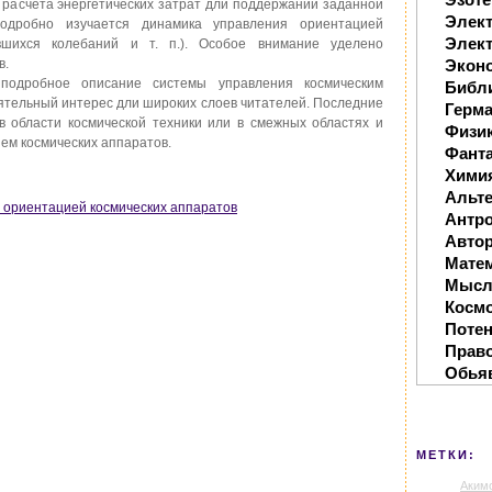
 расчета энергетических затрат дли поддержании заданной
Элек
Подробно изучается динамика управления ориентацией
Элект
вшихся колебаний и т. п.). Особое внимание уделено
в.
Экон
 подробное описание системы управления космическим
Библ
ятельный интерес дли широких слоев читателей. Последние
Герм
 области космической техники или в смежных областях и
Физи
ем космических аппаратов.
Фанта
Хими
Альте
ие ориентацией космических аппаратов
Антр
Автор
Мате
Мысл
Косм
Поте
Прав
Обья
МЕТКИ:
Аким