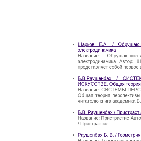
Шарков Е.А. / Обрушающи
электродинамика
Название: Обрушающиес
электродинамика Автор: Ш
представляет собой первое 
Б.В.Раушенбах / СИС
ИСКУССТВЕ. Общая теория 
Название: СИСТЕМЫ ПЕР
Общая теория перспективы
читателю книга академика Б
Б.В. Раушенбах / Пристраст
Название: Пристрастие Автор
/ Пристрастие
Раушенбах Б. В. / Геометрия
Название: Геометрия карти