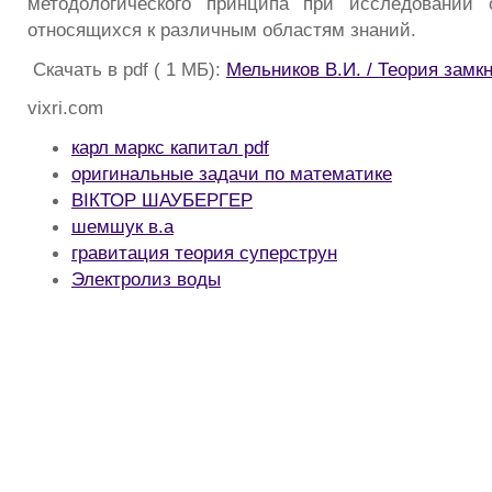
методологического принципа при исследовании 
относящихся к различным областям знаний.
Скачать в pdf ( 1 МБ):
Мельников В.И. / Теория замк
vixri.com
карл маркс капитал pdf
оригинальные задачи по математике
ВІКТОР ШАУБЕРГЕР
шемшук в.а
гравитация теория суперструн
Электролиз воды