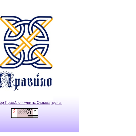
ёр ПравИло - купить. Отзывы, цены.