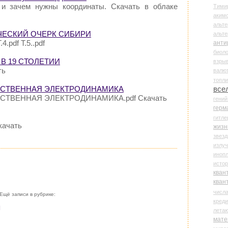
 и зачем нужны координаты. Скачать в облаке
Тими
аки
альте
ИЧЕСКИЙ ОЧЕРК СИБИРИ
альт
.4.pdf Т.5..pdf
анти
биоло
 В 19 СТОЛЕТИИ
взры
ть
валю
топл
ЕСТВЕННАЯ ЭЛЕКТРОДИНАМИКА
все
ТВЕННАЯ ЭЛЕКТРОДИНАМИКА.pdf Скачать
гени
герм
гитле
качать
жизн
звез
излу
иноп
истор
кван
кван
числ
Ещё записи в рубрике:
креди
]
лета
мате