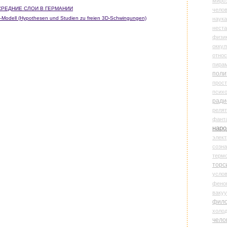
миро
CPEДHИE CЛOИ В ГЕРМАНИИ
чело
ado-Modell (Hypothesen und Studien zu freien 3D-Schwingungen)
наука
нест
физи
оккул
относ
пира
поли
прос
психо
ради
реля
фант
наро
элект
созн
терм
торс
усло
фено
ваку
фил
холо
чело