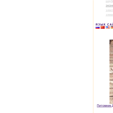
шауб
экон
элек
элем
ЯЗЫК СА
Питомник Д