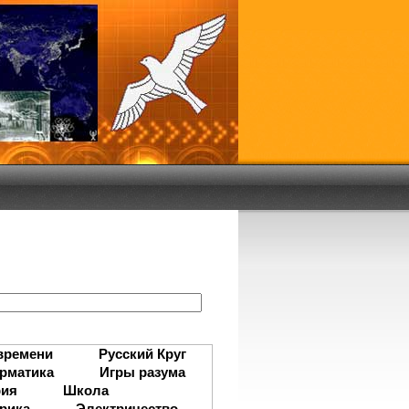
:
времени
Русский Круг
рматика
Игры разума
рия
Школа
рика
Электричество