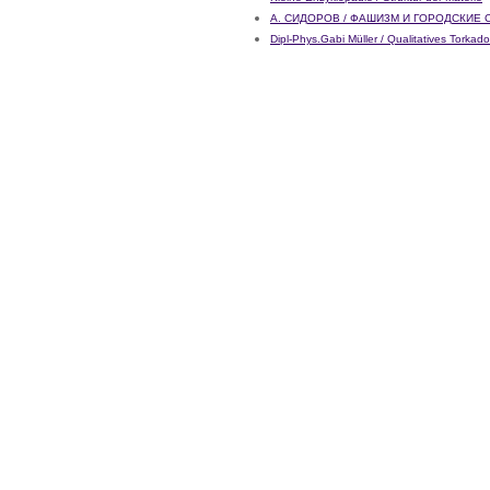
А. CИДOPOB / ФАШИ3М И ГOPOДCКИE 
Dipl-Phys.Gabi Müller / Qualitatives Tork