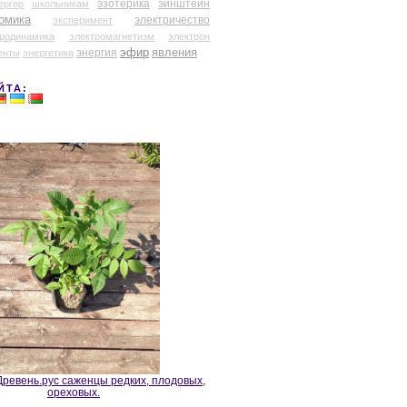
эзотерика
эйнштейн
ергер
школьникам
омика
электричество
эксперимент
тродинамика
электромагнетизм
электрон
эфир
энергия
явления
енты
энергетика
ЙТА:
ревень.рус саженцы редких, плодовых,
ореховых.