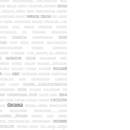
здание
многомерные пространства
мозг
наука
века
мысль
народ
наследие предков
 третьего рейха
наци
неархимедов анализ
никола тесла
андартный анализ
нло
новая
ка
новая энергетика
ньютон
общество туле
ьтизм
опыт
оратор
организм
оружие
ительность
ото
парадокс
парадоксы
планеты
поле
миды
планирование
тика
поля
поток
природа
пространство
транство-время
процент
проценты
логия
пуанкаре
пути выхода из кризиса
о
развитие
разум
революция
рейх
тивизм
родина
россия
русская советская
русский
астика
русские ученые
русский
д
свет
русь
свободная энергия
свободное
ричество
сила
синергетика
славяне
теория относительности
ание
сталин
тесла
одинамика
техника
технология
тор
труд
ион
торсионные поля
третий рейх
учителям
вия
успех
учение
ученые
ученый
физика
мен
физика эфира
физический
ум
философия
философия науки
ософия физики
форекс
хаос
химия
человек
дное электричество
цивилизация
вечество
черные дыры
что такое время