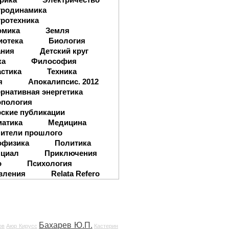
тродинамика
ротехника
омика
Земля
иотека
Биология
ания
Детский круг
ка
Философия
стика
Техника
я
Апокалипсис. 2012
рнативная энергетика
опология
ские публикации
матика
Медицина
ители прошлого
офизика
Политика
нциал
Приключения
о
Психология
вления
Relata Refero
Бахарев Ю.П.
ов
Аюр Кирусс
Кастерин