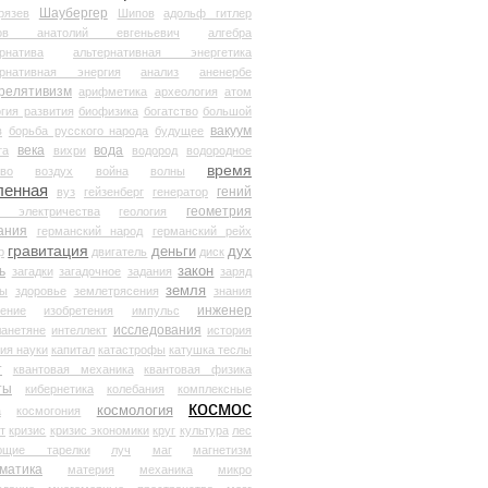
Шаубергер
рязев
Шипов
адольф гитлер
мов анатолий евгеньевич
алгебра
рнатива
альтернативная энергетика
ернативная энергия
анализ
аненербе
релятивизм
арифметика
археология
атом
гия развития
биофизика
богатство
большой
вакуум
в
борьба русского народа
будущее
века
вода
та
вихри
водород
водородное
время
иво
воздух
война
волны
ленная
гений
вуз
гейзенберг
генератор
геометрия
й электричества
геология
ания
германский народ
германский рейх
гравитация
деньги
дух
р
двигатель
диск
ь
закон
загадки
загадочное
задания
заряд
земля
ды
здоровье
землетрясения
знания
инженер
чение
изобретения
импульс
исследования
ланетяне
интеллект
история
ия науки
капитал
катастрофы
катушка теслы
т
квантовая механика
квантовая физика
ты
кибернетика
колебания
комплексные
космос
космология
а
космогония
т
кризис
кризис экономики
круг
культура
лес
ющие тарелки
луч
маг
магнетизм
матика
материя
механика
микро