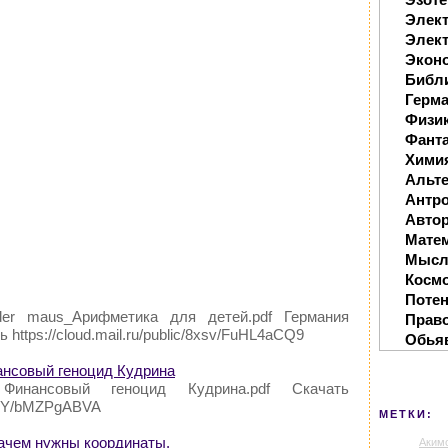
Элек
Элект
Экон
Библ
Герм
Физи
Фанта
Хими
Альте
Антр
Автор
Мате
Мысл
Косм
Поте
der maus_Арифметика для детей.pdf Германия
Прав
 https://cloud.mail.ru/public/8xsv/FuHL4aCQ9
Обья
нсовый геноцид Кудрина
Финансовый геноцид Кудрина.pdf Скачать
/LPPY/bMZPgABVA
МЕТКИ:
зачем нужны координаты.
Аким