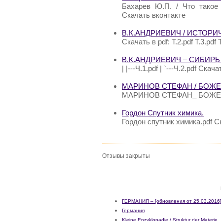
Бахарев Ю.П. / Что такое
Скачать вконтакте
В.К.АНДРИЕВИЧ / ИСТОР
Скачать в pdf: Т.2.pdf Т.3.pdf Т
В.К.АНДРИЕВИЧ – СИБИРЬ
| |---Ч.1.pdf | `---Ч.2.pdf Скача
МАРИНОВ СТЕФАН / БОЖ
МАРИНОВ СТЕФАН_ БОЖЕС
Гордон Спутник химика.
Гордон спутник химика.pdf С
Отзывы закрыты
ГЕРМАНИЯ – [обновления от 25.03.2016
Германия
Kleine Enzyklopadie / Struktur der Materie