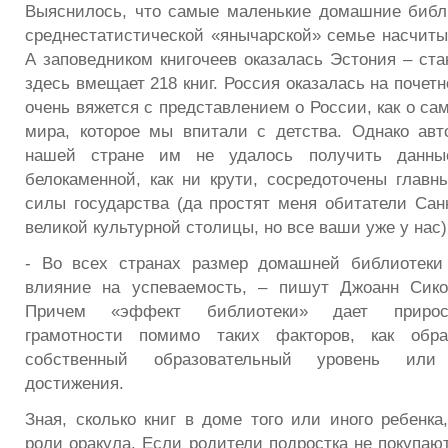
Выяснилось, что самые маленькие домашние библ
среднестатистической «янычарской» семье насчитыв
А заповедником книгочеев оказалась Эстония – ста
здесь вмещает 218 книг. Россия оказалась на почетн
очень вяжется с представлением о России, как о с
мира, которое мы впитали с детства. Однако авт
нашей стране им не удалось получить данн
белокаменной, как ни крути, сосредоточены главн
силы государства (да простят меня обитатели Санк
великой культурной столицы, но все ваши уже у нас)
- Во всех странах размер домашней библиотеки 
влияние на успеваемость, – пишут Джоанн Сико
Причем «эффект библиотеки» дает прирос
грамотности помимо таких факторов, как обра
собственный образовательный уровень или 
достижения.
Зная, сколько книг в доме того или иного ребенка
роли оракула. Если родители подростка не покупают