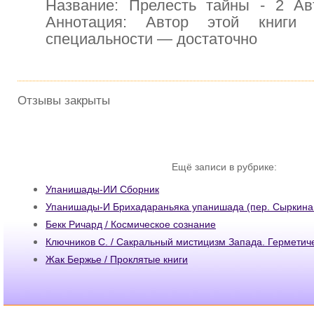
Название: Прелесть тайны - 2 Авт
Аннотация: Автор этой книги
специальности — достаточно
Отзывы закрыты
Ещё записи в рубрике:
Упанишады-ИИ Сборник
Упанишады-И Брихадараньяка упанишада (пер. Сыркина
Бекк Ричард / Космическое сознание
Ключников С. / Сакральный мистицизм Запада. Гермети
Жак Бержье / Проклятые книги