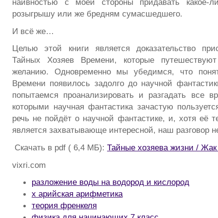
наивностью с моей стороны придавать какое-л
розыгрышу или же бредням сумасшедшего.
И всё же…
Целью этой книги является доказательство при
Тайных Хозяев Времени, которые путешествую
желанию. Одновременно мы убедимся, что поня
Времени появилось задолго до научной фантастик
попытаемся проанализировать и разгадать все в
которыми научная фантастика зачастую пользуетс
речь не пойдёт о научной фантастике, и, хотя её т
является захватывающе интересной, наш разговор не
Скачать в pdf ( 6,4 МБ):
Тайные хозяева жизни / Жак
vixri.com
разложение воды на водород и кислород
х арийская арифметика
теория френкеля
физика для начинающих 7 класс