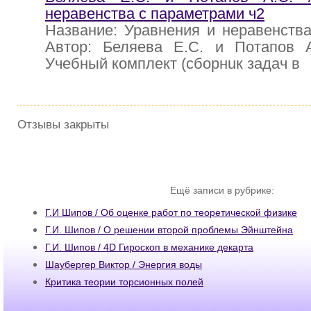
неравенства с параметрами ч2
Название: Уравнения и неравенств
Автор: Беляева Е.С. и Потапов А
Учебный комплект (сборнuк задач в
Отзывы закрыты
Ещё записи в рубрике:
Г.И Шипов / Об оценке работ по теоретической физике
Г.И. Шипов / О решении второй проблемы Эйнштейна
Г.И. Шипов / 4D Гироскоп в механике декарта
Шаубергер Виктор / Энергия воды
Критика теории торсионных полей