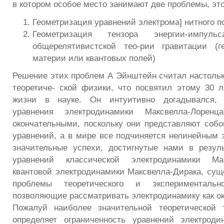
в котором особое место занимают две проблемы, это
Геометризация уравнений электрома] нитного п
Геометризация тензора энергии-импул
общерелятивистской тео-рии гравитации (г
материи или квантовых полей)
Решение этих проблем А Эйнштейн считал настоль
теоретиче- ской физики, что посвятил этому 30 л
жизни в науке. Он интуитивно догадывался,
уравнения электродинамики Максвелла-Лоре
окончательными, поскольку они представляют соб
уравнений, а в мире все подчиняется нелинейным 
значительные успехи, достигнутые нами в резул
уравнений классической электродинамики Ма
квантовой электродинамики Максвелла-Дирака, су
проблемы теоретического и экспериментальн
позволяющие рассматривать электродинамику как о
Пожалуй наиболее значительной теоретической т
определяет ограниченность уравнений электроди