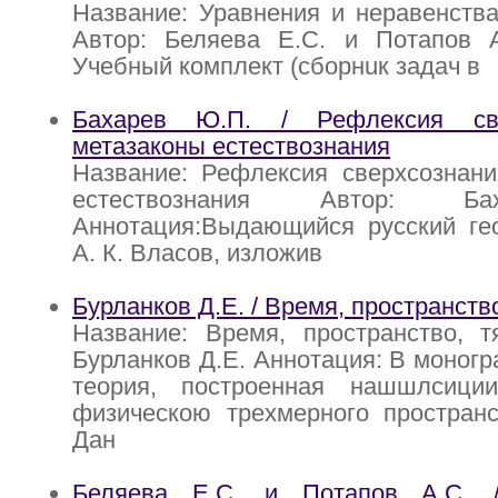
Название: Уравнения и неравенств
Автор: Беляева Е.С. и Потапов А
Учебный комплект (сборнuк задач в
Бахарев Ю.П. / Рефлексия св
метазаконы естествознания
Название: Рефлексия сверхсознани
естествознания Автор: Б
Аннотация:Выдающийся русский гео
А. К. Власов, изложив
Бурланков Д.Е. / Время, пространств
Название: Время, пространство, т
Бурланков Д.Е. Аннотация: В моногр
теория, построенная нашшлсици
физическою трехмерного пространс
Дан
Беляева Е.С. и Потапов А.С. 