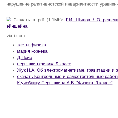
нарушение релятивистской инвариантности уравне
Скачать в pdf (1.1Mb):
Г.И. Шипов / О решен
эйншейна
vixri.com
тесты физика
мария корнева
Д.Пойа
перышкин физика 9 класс
Жук Н.А. Об электромагнетизме, гравитации и 
скачать Контрольные и самостоятельные работы
К учебнику Перышкина А.В. "Физика. 9 класс"